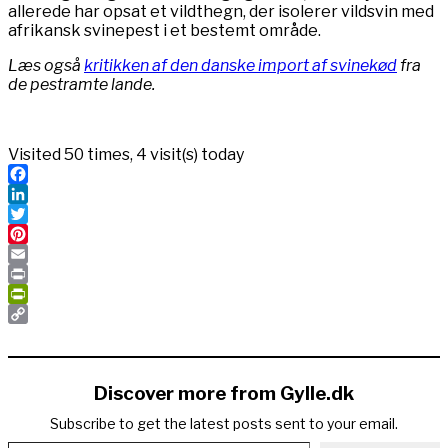
allerede har opsat et vildthegn, der isolerer vildsvin med
afrikansk svinepest i et bestemt område.
Læs også
kritikken af den danske import af svinekød
fra
de pestramte lande.
Visited 50 times, 4 visit(s) today
Facebook
LinkedIn
Twitter
Pinterest
Email
Print
PrintFriendly
Copy
Link
Discover more from Gylle.dk
Subscribe to get the latest posts sent to your email.
Type your email…