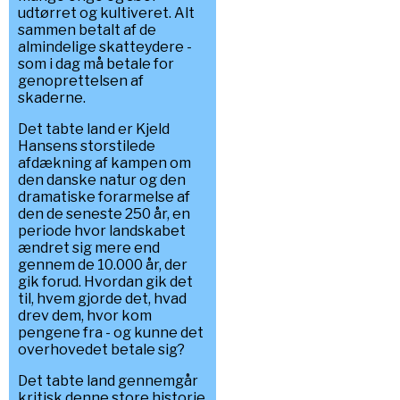
udtørret og kultiveret. Alt
sammen betalt af de
almindelige skatteydere -
som i dag må betale for
genoprettelsen af
skaderne.
Det tabte land er Kjeld
Hansens storstilede
afdækning af kampen om
den danske natur og den
dramatiske forarmelse af
den de seneste 250 år, en
periode hvor landskabet
ændret sig mere end
gennem de 10.000 år, der
gik forud. Hvordan gik det
til, hvem gjorde det, hvad
drev dem, hvor kom
pengene fra - og kunne det
overhovedet betale sig?
Det tabte land gennemgår
kritisk denne store historie