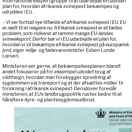
international ekspertgruppe til at udarbejde en udvidet
plan for, hvordan afrikansk svinepest bekæmpes og
udryddes i EU.
– Vi ser fortsat nye tilfælde af afrikansk svinepest i EU. EU
er nødt til at reagere nu. Afrikansk svinepest er et fælles
problem, som risikerer at ramme mange EU-landes
svineeksport. Derfor bør vi i EU udarbejde en plan for,
hvordan vi vil bekæmpe afrikansk svinepest på europæisk
jord,
siger miljø- og fødevareminister Esben Lunde
Larsen.
Ministeren ser gerne, at bekæmpelsesplanen blandt
andet fokuserer på for eksempel udvidet brug af
vildthegn, hvordan man forebygger spredning af
sygdommen via transport og at der afsættes midler til
forskning i afrikansk svinepest. Derudover foreslår
ministeren, at EU’s landbrugspolitik rustes bedre til at
håndtere dyre- og plantesygdomsudbrud.