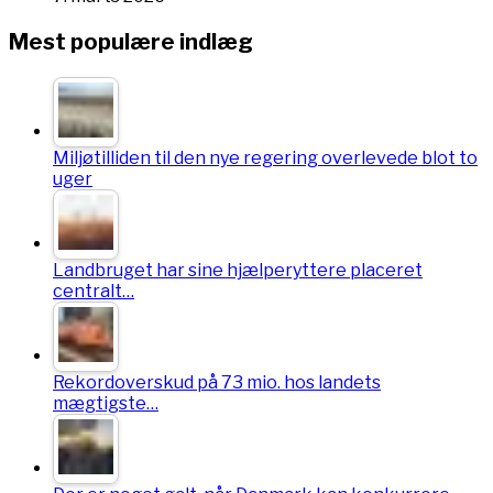
Mest populære indlæg
Miljøtilliden til den nye regering overlevede blot to
uger
Landbruget har sine hjælperyttere placeret
centralt…
Rekordoverskud på 73 mio. hos landets
mægtigste…