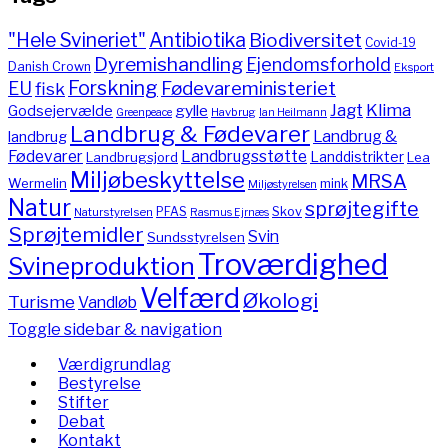
"Hele Svineriet"
Antibiotika
Biodiversitet
Covid-19
Dyremishandling
Ejendomsforhold
Danish Crown
Eksport
Forskning
Fødevareministeriet
EU
fisk
Jagt
Klima
gylle
Godsejervælde
Havbrug
Greenpeace
Ian Heilmann
Landbrug & Fødevarer
Landbrug &
landbrug
Fødevarer
Landbrugsstøtte
Landdistrikter
Landbrugsjord
Lea
Miljøbeskyttelse
MRSA
Wermelin
mink
Miljøstyrelsen
Natur
sprøjtegifte
PFAS
Skov
Naturstyrelsen
Rasmus Ejrnæs
Sprøjtemidler
Svin
Sundsstyrelsen
Troværdighed
Svineproduktion
Velfærd
Økologi
Turisme
Vandløb
Toggle sidebar & navigation
Værdigrundlag
Bestyrelse
Stifter
Debat
Kontakt