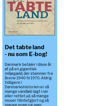
Det tabte land
- nu som E-bog!
Danmark betaler i disse år
af på en gigantisk
miljøgæld, der stammer fra
årene 1940 til 1970. Aldrig
tidligere i
Danmarkshistorien er så
mange vandløb lagt i rør
eller rettet ud, så mange
moser tilintetgjort og så
mange enge og søer