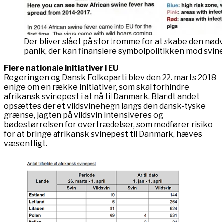
Der bliver slået på stortromme for at skabe den nød
panik, der kan finansiere symbolpolitikken mod svin
Flere nationale initiativer i EU
Regeringen og Dansk Folkeparti blev den 22. marts 2018
enige om en række initiativer, som skal forhindre
afrikansk svinepest i at nå til Danmark. Blandt andet
opsættes der et vildsvinehegn langs den dansk-tyske
grænse, jagten på vildsvin intensiveres og
bødestørrelsen for overtrædelser, som medfører risiko
for at bringe afrikansk svinepest til Danmark, hæves
væsentligt.