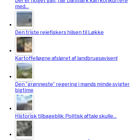
Der er noget galt, når Danmark kan konkurrere
med…
Den triste rejefiskers hilsen til Løkke
Kartoffelløgne afsløret af landbrugsavisen!
Den ”grønneste” regering i mands minde svigter
bigtime
Historisk tilbageblik: Politisk aftale skulle…