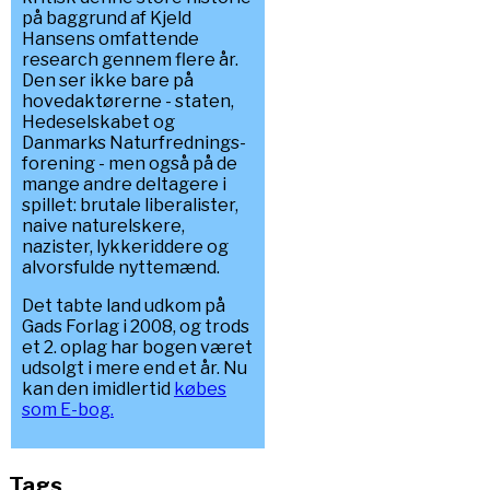
på baggrund af Kjeld
Hansens omfattende
research gennem flere år.
Den ser ikke bare på
hovedaktørerne - staten,
Hedeselskabet og
Danmarks Naturfrednings-
forening - men også på de
mange andre deltagere i
spillet: brutale liberalister,
naive naturelskere,
nazister, lykkeriddere og
alvorsfulde nyttemænd.
Det tabte land udkom på
Gads Forlag i 2008, og trods
et 2. oplag har bogen været
udsolgt i mere end et år. Nu
kan den imidlertid
købes
som E-bog.
Tags