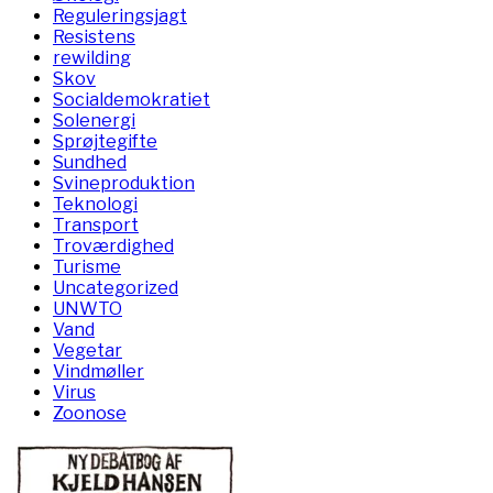
Reguleringsjagt
Resistens
rewilding
Skov
Socialdemokratiet
Solenergi
Sprøjtegifte
Sundhed
Svineproduktion
Teknologi
Transport
Troværdighed
Turisme
Uncategorized
UNWTO
Vand
Vegetar
Vindmøller
Virus
Zoonose