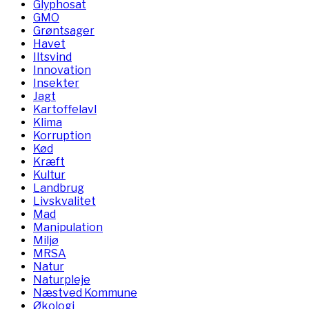
Glyphosat
GMO
Grøntsager
Havet
Iltsvind
Innovation
Insekter
Jagt
Kartoffelavl
Klima
Korruption
Kød
Kræft
Kultur
Landbrug
Livskvalitet
Mad
Manipulation
Miljø
MRSA
Natur
Naturpleje
Næstved Kommune
Økologi