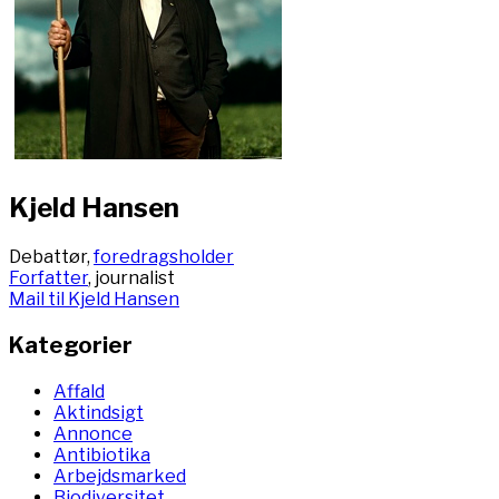
Kjeld Hansen
Debattør,
foredragsholder
Forfatter
, journalist
Mail til Kjeld Hansen
Kategorier
Affald
Aktindsigt
Annonce
Antibiotika
Arbejdsmarked
Biodiversitet