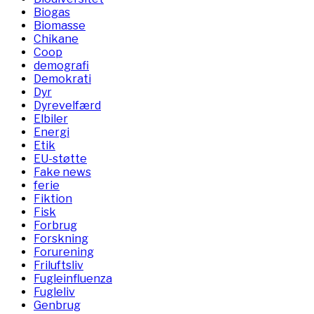
Biogas
Biomasse
Chikane
Coop
demografi
Demokrati
Dyr
Dyrevelfærd
Elbiler
Energi
Etik
EU-støtte
Fake news
ferie
Fiktion
Fisk
Forbrug
Forskning
Forurening
Friluftsliv
Fugleinfluenza
Fugleliv
Genbrug