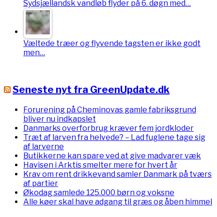
Sydsjællandsk vandløb flyder på 6. døgn med…
Væltede træer og flyvende tagsten er ikke godt
men…
Seneste nyt fra GreenUpdate.dk
Forurening på Cheminovas gamle fabriksgrund
bliver nu indkapslet
Danmarks overforbrug kræver fem jordkloder
Træt af larven fra helvede? – Lad fuglene tage sig
af larverne
Butikkerne kan spare ved at give madvarer væk
Havisen i Arktis smelter mere for hvert år
Krav om rent drikkevand samler Danmark på tværs
af partier
Økodag samlede 125.000 børn og voksne
Alle køer skal have adgang til græs og åben himmel