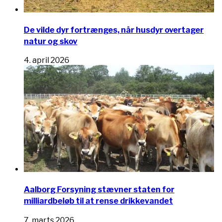
De vilde dyr fortrænges, når husdyr overtager
natur og skov
4. april 2026
Aalborg Forsyning stævner staten for
milliardbeløb til at rense drikkevandet
7. marts 2026