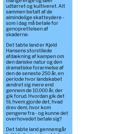
mange enge og søer
udtørret og kultiveret. Alt
sammen betalt af de
almindelige skatteydere -
som i dag må betale for
genoprettelsen af
skaderne.
Det tabte land er Kjeld
Hansens storstilede
afdækning af kampen om
den danske natur og den
dramatiske forarmelse af
den de seneste 250 år, en
periode hvor landskabet
ændret sig mere end
gennem de 10.000 år, der
gik forud. Hvordan gik det
til, hvem gjorde det, hvad
drev dem, hvor kom
pengene fra - og kunne det
overhovedet betale sig?
Det tabte land gennemgår