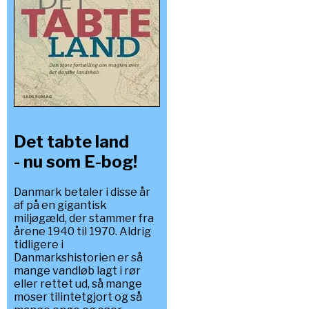
Det tabte land
- nu som E-bog!
Danmark betaler i disse år
af på en gigantisk
miljøgæld, der stammer fra
årene 1940 til 1970. Aldrig
tidligere i
Danmarkshistorien er så
mange vandløb lagt i rør
eller rettet ud, så mange
moser tilintetgjort og så