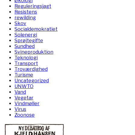
Økologi
Reguleringsjagt
Resistens
rewilding
Skov
Socialdemokratiet
Solenergi
Sprøjtegifte
Sundhed
Svineproduktion
Teknologi
Transport
Troværdighed
Turisme
Uncategorized
UNWTO
Vand
Vegetar
Vindmøller
Virus
Zoonose