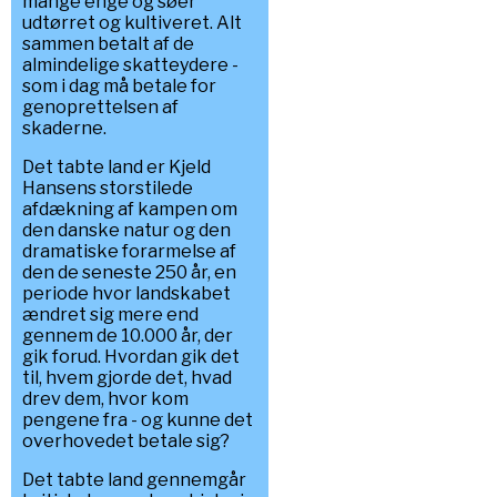
mange enge og søer
udtørret og kultiveret. Alt
sammen betalt af de
almindelige skatteydere -
som i dag må betale for
genoprettelsen af
skaderne.
Det tabte land er Kjeld
Hansens storstilede
afdækning af kampen om
den danske natur og den
dramatiske forarmelse af
den de seneste 250 år, en
periode hvor landskabet
ændret sig mere end
gennem de 10.000 år, der
gik forud. Hvordan gik det
til, hvem gjorde det, hvad
drev dem, hvor kom
pengene fra - og kunne det
overhovedet betale sig?
Det tabte land gennemgår