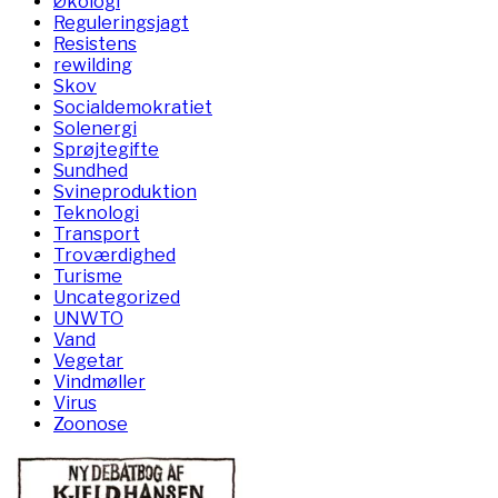
Økologi
Reguleringsjagt
Resistens
rewilding
Skov
Socialdemokratiet
Solenergi
Sprøjtegifte
Sundhed
Svineproduktion
Teknologi
Transport
Troværdighed
Turisme
Uncategorized
UNWTO
Vand
Vegetar
Vindmøller
Virus
Zoonose