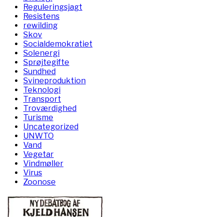
Reguleringsjagt
Resistens
rewilding
Skov
Socialdemokratiet
Solenergi
Sprøjtegifte
Sundhed
Svineproduktion
Teknologi
Transport
Troværdighed
Turisme
Uncategorized
UNWTO
Vand
Vegetar
Vindmøller
Virus
Zoonose