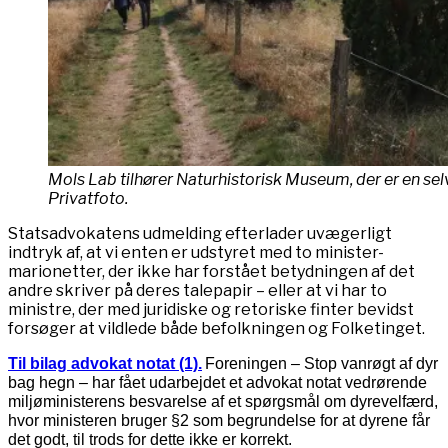
Mols Lab tilhører Naturhistorisk Museum, der er en selv
Privatfoto.
Statsadvokatens udmelding efterlader uvægerligt
indtryk af, at vi enten er udstyret med to minister-
marionetter, der ikke har forstået betydningen af det
andre skriver på deres talepapir – eller at vi har to
ministre, der med juridiske og retoriske finter bevidst
forsøger at vildlede både befolkningen og Folketinget.
Til bilag advokat notat (1).
Foreningen – Stop vanrøgt af dyr
bag hegn – har fået udarbejdet et advokat notat vedrørende
miljøministerens besvarelse af et spørgsmål om dyrevelfærd,
hvor ministeren bruger §2 som begrundelse for at dyrene får
det godt, til trods for dette ikke er korrekt.