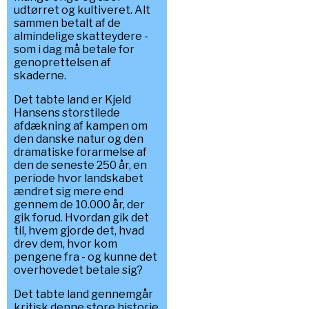
udtørret og kultiveret. Alt
sammen betalt af de
almindelige skatteydere -
som i dag må betale for
genoprettelsen af
skaderne.
Det tabte land er Kjeld
Hansens storstilede
afdækning af kampen om
den danske natur og den
dramatiske forarmelse af
den de seneste 250 år, en
periode hvor landskabet
ændret sig mere end
gennem de 10.000 år, der
gik forud. Hvordan gik det
til, hvem gjorde det, hvad
drev dem, hvor kom
pengene fra - og kunne det
overhovedet betale sig?
Det tabte land gennemgår
kritisk denne store historie