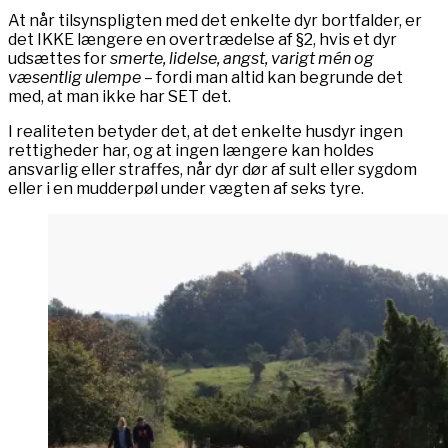
At når tilsynspligten med det enkelte dyr bortfalder, er
det IKKE længere en overtrædelse af §2, hvis et dyr
udsættes for
smerte, lidelse, angst, varigt mén og
væsentlig ulempe
– fordi man altid kan begrunde det
med, at man ikke har SET det.
I realiteten betyder det, at det enkelte husdyr ingen
rettigheder har, og at ingen længere kan holdes
ansvarlig eller straffes, når dyr dør af sult eller sygdom
eller i en mudderpøl under vægten af seks tyre.