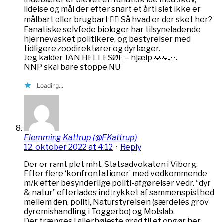
lidelse og mål der efter snart et årti slet ikke er
målbart eller brugbart 🤷‍♀️ Så hvad er der sket her?
Fanatiske selvfede biologer har tilsyneladende
hjernevasket politikere, og bestyrelser med
tidligere zoodirektører og dyrlæger.
Jeg kalder JAN HELLESØE – hjælp 🙏🙏🙏
NNP skal bare stoppe NU
Loading...
Flemming Kattrup (@FKattrup)
12. oktober 2022 at 4:12
·
Reply
Der er ramt plet mht. Statsadvokaten i Viborg.
Efter flere ‘konfrontationer’ med vedkommende
m/k efter besynderlige politi-afgørelser vedr. “dyr
& natur” efterlades indtrykket af sammenspisthed
mellem den, politi, Naturstyrelsen (særdeles grov
dyremishandling i Toggerbo) og Molslab.
Der trænges i allerhøjeste grad til et opgør her,