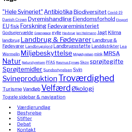
"Hele Svineriet"
Antibiotika
Biodiversitet
Covid-19
Dyremishandling
Ejendomsforhold
Danish Crown
Eksport
Forskning
Fødevareministeriet
EU
fisk
Jagt
Klima
gylle
Godsejervælde
Havbrug
Greenpeace
Ian Heilmann
Landbrug & Fødevarer
Landbrug &
landbrug
Fødevarer
Landbrugsstøtte
Landdistrikter
Landbrugsjord
Lea
Miljøbeskyttelse
MRSA
Wermelin
mink
Miljøstyrelsen
Natur
sprøjtegifte
PFAS
Skov
Naturstyrelsen
Rasmus Ejrnæs
Sprøjtemidler
Svin
Sundsstyrelsen
Troværdighed
Svineproduktion
Velfærd
Økologi
Turisme
Vandløb
Toggle sidebar & navigation
Værdigrundlag
Bestyrelse
Stifter
Debat
Kontakt