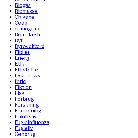
Biogas
Biomasse
Chikane
Coop
demografi
Demokrati
Dyr
Dyrevelfærd
Elbiler
Energi
Etik
EU-støtte
Fake news
ferie
Fiktion
Fisk
Forbrug
Forskning
Forurening
Friluftsliv
Fugleinfluenza
Fugleliv
Genbrug