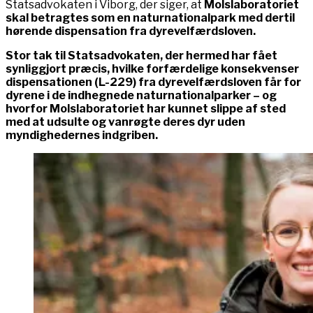
Statsadvokaten i Viborg, der siger, at
Molslaboratoriet
skal betragtes som en naturnationalpark med dertil
hørende dispensation fra dyrevelfærdsloven.
Stor tak til Statsadvokaten, der hermed har fået
synliggjort præcis, hvilke forfærdelige konsekvenser
dispensationen (L-229) fra dyrevelfærdsloven får for
dyrene i de indhegnede naturnationalparker – og
hvorfor Molslaboratoriet har kunnet slippe af sted
med at udsulte og vanrøgte deres dyr uden
myndighedernes indgriben.