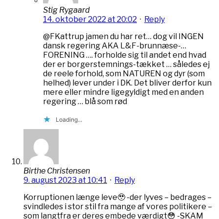
Stig Rygaard
14. oktober 2022 at 20:02
·
Reply
@FKattrup jamen du har ret… dog vil INGEN
dansk regering AKA L&F-brunnæse-…
FORENING …. forholde sig til andet end hvad
der er borgerstemnings-tækket … således ej
de reele forhold, som NATUREN og dyr (som
helhed) lever under i DK. Det bliver derfor kun
mere eller mindre ligegyldigt med en anden
regering … blå som rød
Loading...
Birthe Christensen
9. august 2023 at 10:41
·
Reply
Korruptionen længe leve🥹 -der lyves – bedrages –
svindledes i stor stil fra mange af vores politikere –
som langtfra er deres embede værdigt😳 -SKAM