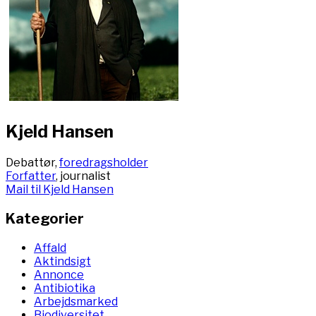
Kjeld Hansen
Debattør,
foredragsholder
Forfatter
, journalist
Mail til Kjeld Hansen
Kategorier
Affald
Aktindsigt
Annonce
Antibiotika
Arbejdsmarked
Biodiversitet