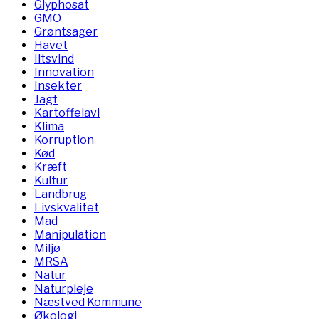
Glyphosat
GMO
Grøntsager
Havet
Iltsvind
Innovation
Insekter
Jagt
Kartoffelavl
Klima
Korruption
Kød
Kræft
Kultur
Landbrug
Livskvalitet
Mad
Manipulation
Miljø
MRSA
Natur
Naturpleje
Næstved Kommune
Økologi