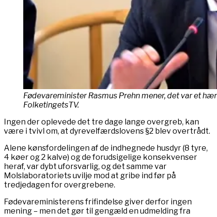
Fødevareminister Rasmus Prehn mener, det var et hændel
FolketingetsTV.
Ingen der oplevede det tre dage lange overgreb, kan
være i tvivl om, at dyrevelfærdslovens §2 blev overtrådt.
Alene kønsfordelingen af de indhegnede husdyr (8 tyre,
4 køer og 2 kalve) og de forudsigelige konsekvenser
heraf, var dybt uforsvarlig, og det samme var
Molslaboratoriets uvilje mod at gribe ind før på
tredjedagen for overgrebene.
Fødevareministerens frifindelse giver derfor ingen
mening – men det gør til gengæld en udmelding fra