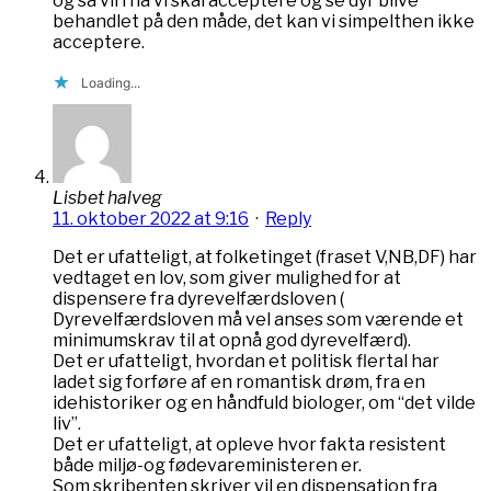
og så vil i ha vi skal acceptere og se dyr blive
behandlet på den måde, det kan vi simpelthen ikke
acceptere.
Loading...
Lisbet halveg
11. oktober 2022 at 9:16
·
Reply
Det er ufatteligt, at folketinget (fraset V,NB,DF) har
vedtaget en lov, som giver mulighed for at
dispensere fra dyrevelfærdsloven (
Dyrevelfærdsloven må vel anses som værende et
minimumskrav til at opnå god dyrevelfærd).
Det er ufatteligt, hvordan et politisk flertal har
ladet sig forføre af en romantisk drøm, fra en
idehistoriker og en håndfuld biologer, om “det vilde
liv”.
Det er ufatteligt, at opleve hvor fakta resistent
både miljø-og fødevareministeren er.
Som skribenten skriver vil en dispensation fra