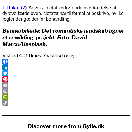
Til bilag (2).
Advokat notat vedrørende overtrædelse af
dyrevelfærdsloven. Notatet har til formål at beskrive, hvilke
regler der gælder for behandling.
Bannerbillede: Det romantiske landskab ligner
et rewilding-projekt. Foto: David
Marcu/Unsplash
.
Visited 441 times, 7 visit(s) today
Facebook
LinkedIn
Twitter
Pinterest
Email
Print
PrintFriendly
Copy
Link
Discover more from Gylle.dk