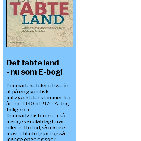
Det tabte land
- nu som E-bog!
Danmark betaler i disse år
af på en gigantisk
miljøgæld, der stammer fra
årene 1940 til 1970. Aldrig
tidligere i
Danmarkshistorien er så
mange vandløb lagt i rør
eller rettet ud, så mange
moser tilintetgjort og så
mange enge og søer