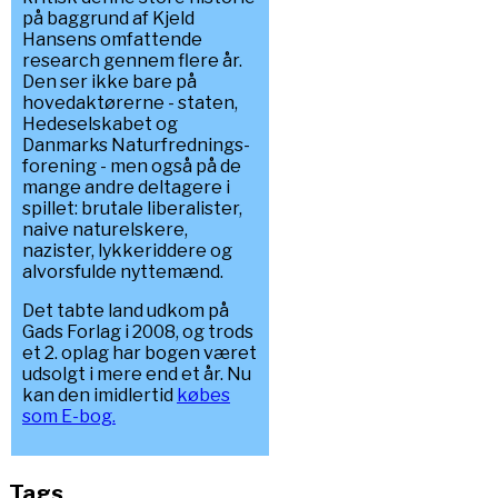
på baggrund af Kjeld
Hansens omfattende
research gennem flere år.
Den ser ikke bare på
hovedaktørerne - staten,
Hedeselskabet og
Danmarks Naturfrednings-
forening - men også på de
mange andre deltagere i
spillet: brutale liberalister,
naive naturelskere,
nazister, lykkeriddere og
alvorsfulde nyttemænd.
Det tabte land udkom på
Gads Forlag i 2008, og trods
et 2. oplag har bogen været
udsolgt i mere end et år. Nu
kan den imidlertid
købes
som E-bog.
Tags