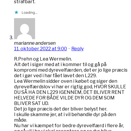
strafbart.
Loading...
marianne andersen
11. oktober 2022 at 9:00
·
Reply
R.Prehn og Lea Wermelin.
Alt det i siger med at i kommer til og gå på
kompromi med dyrevelfærden, det er jo lige præcis
det i gør ved i har fået lavet den L229.
Lea Wermelin sidder oven i købet og siger den
dyrevelfærdslov vi har er rigtig god, HVOR SKULLE
DU SÅ HA DEN L229 IGENNEM, DET BLIVER RENT
HELVEDE FOR BÅDE VILDE DYR OG DEM SOM
BLIVER SAT UD.
Det jo lige præcis det der bliver belyst her.
I skulle skamme jer, at i vil behandle dyr på den
måde.
Nu har vi kæmpet for bedre dyrevelfærd i flere år,