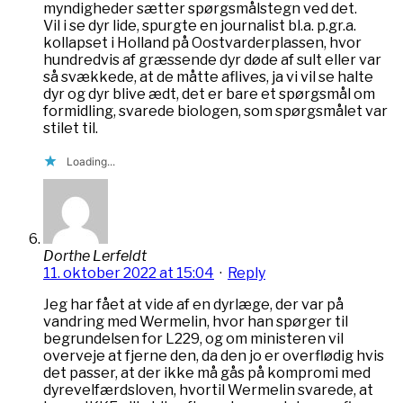
myndigheder sætter spørgsmålstegn ved det.
Vil i se dyr lide, spurgte en journalist bl.a. p.gr.a.
kollapset i Holland på Oostvarderplassen, hvor
hundredvis af græssende dyr døde af sult eller var
så svækkede, at de måtte aflives, ja vi vil se halte
dyr og dyr blive ædt, det er bare et spørgsmål om
formidling, svarede biologen, som spørgsmålet var
stilet til.
Loading...
Dorthe Lerfeldt
11. oktober 2022 at 15:04
·
Reply
Jeg har fået at vide af en dyrlæge, der var på
vandring med Wermelin, hvor han spørger til
begrundelsen for L229, og om ministeren vil
overveje at fjerne den, da den jo er overflødig hvis
det passer, at der ikke må gås på kompromi med
dyrevelfærdsloven, hvortil Wermelin svarede, at