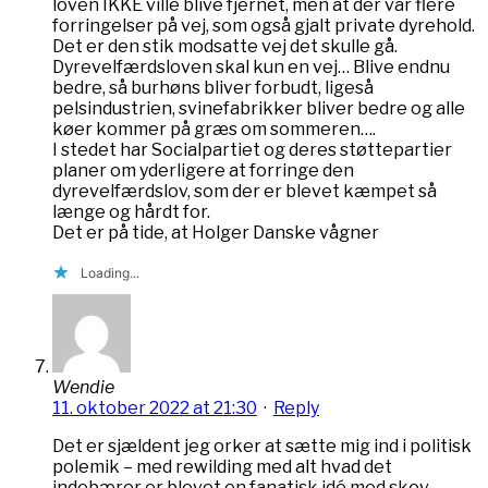
loven IKKE ville blive fjernet, men at der var flere
forringelser på vej, som også gjalt private dyrehold.
Det er den stik modsatte vej det skulle gå.
Dyrevelfærdsloven skal kun en vej… Blive endnu
bedre, så burhøns bliver forbudt, ligeså
pelsindustrien, svinefabrikker bliver bedre og alle
køer kommer på græs om sommeren….
I stedet har Socialpartiet og deres støttepartier
planer om yderligere at forringe den
dyrevelfærdslov, som der er blevet kæmpet så
længe og hårdt for.
Det er på tide, at Holger Danske vågner
Loading...
Wendie
11. oktober 2022 at 21:30
·
Reply
Det er sjældent jeg orker at sætte mig ind i politisk
polemik – med rewilding med alt hvad det
indebærer er blevet en fanatisk idé med skov,