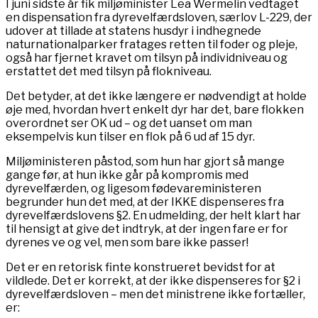
I juni sidste år fik miljøminister Lea Wermelin vedtaget
en dispensation fra dyrevelfærdsloven, særlov L-229, der
udover at tillade at statens husdyr i indhegnede
naturnationalparker fratages retten til foder og pleje,
også har fjernet kravet om tilsyn på individniveau og
erstattet det med tilsyn på flokniveau.
Det betyder, at det ikke længere er nødvendigt at holde
øje med, hvordan hvert enkelt dyr har det, bare flokken
overordnet ser OK ud – og det uanset om man
eksempelvis kun tilser en flok på 6 ud af 15 dyr.
Miljøministeren påstod, som hun har gjort så mange
gange før, at hun ikke går på kompromis med
dyrevelfærden, og ligesom fødevareministeren
begrunder hun det med, at der IKKE dispenseres fra
dyrevelfærdslovens §2. En udmelding, der helt klart har
til hensigt at give det indtryk, at der ingen fare er for
dyrenes ve og vel, men som bare ikke passer!
Det er en retorisk finte konstrueret bevidst for at
vildlede. Det er korrekt, at der ikke dispenseres for §2 i
dyrevelfærdsloven – men det ministrene ikke fortæller,
er: