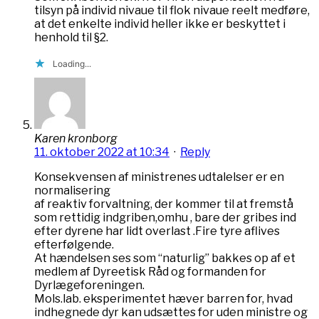
tilsyn på individ nivaue til flok nivaue reelt medføre,
at det enkelte individ heller ikke er beskyttet i
henhold til §2.
Loading...
Karen kronborg
11. oktober 2022 at 10:34
·
Reply
Konsekvensen af ministrenes udtalelser er en
normalisering
af reaktiv forvaltning, der kommer til at fremstå
som rettidig indgriben,omhu , bare der gribes ind
efter dyrene har lidt overlast .Fire tyre aflives
efterfølgende.
At hændelsen ses som “naturlig” bakkes op af et
medlem af Dyreetisk Råd og formanden for
Dyrlægeforeningen.
Mols.lab. eksperimentet hæver barren for, hvad
indhegnede dyr kan udsættes for uden ministre og