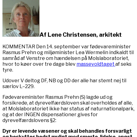
Af Lene Christensen, arkitekt
KOMMENTAR Den 14. september var fødevareminister
Rasmus Prehn og miljøminister Lea Wermelin indkaldt til
samråd af Venstre om hændelsen på Molslaboratoriet,
hvor to køer over tre dage blev
massevoldtaget
af seks
tyre.
Udover V deltog DF, NB og DD der alle har stemt nej til
særlov L–229.
Fødevareminister Rasmus Prehn (S) lagde ud og
forsikrede, at dyrevelfærdsloven skal overholdes af alle,
at Molslaboratoriet ikke har status af naturnationalpark,
og at der INGEN dispensationer gives for
dyrevelfærdslovens §2:
Dyr er levende væsener og skal behandles forsvarligt
og beskyttes bedst muligt mod smerte, lidelse, angst,