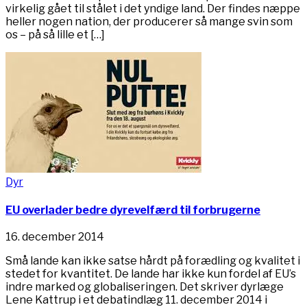
virkelig gået til stålet i det yndige land. Der findes næppe
heller nogen nation, der producerer så mange svin som
os – på så lille et […]
Dyr
EU overlader bedre dyrevelfærd til forbrugerne
16. december 2014
Små lande kan ikke satse hårdt på forædling og kvalitet i
stedet for kvantitet. De lande har ikke kun fordel af EU’s
indre marked og globaliseringen. Det skriver dyrlæge
Lene Kattrup i et debatindlæg 11. december 2014 i