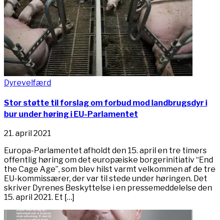
Dyrevelfærd
Stor støtte til forslag om forbud mod landbrugsdyr i
bur under høring i EU-Parlamentet
21. april 2021
Europa-Parlamentet afholdt den 15. april en tre timers
offentlig høring om det europæiske borgerinitiativ “End
the Cage Age”, som blev hilst varmt velkommen af de tre
EU-kommissærer, der var til stede under høringen. Det
skriver Dyrenes Beskyttelse i en pressemeddelelse den
15. april 2021. Et […]