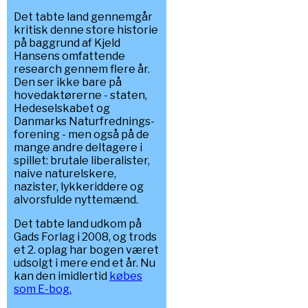
Det tabte land gennemgår
kritisk denne store historie
på baggrund af Kjeld
Hansens omfattende
research gennem flere år.
Den ser ikke bare på
hovedaktørerne - staten,
Hedeselskabet og
Danmarks Naturfrednings-
forening - men også på de
mange andre deltagere i
spillet: brutale liberalister,
naive naturelskere,
nazister, lykkeriddere og
alvorsfulde nyttemænd.
Det tabte land udkom på
Gads Forlag i 2008, og trods
et 2. oplag har bogen været
udsolgt i mere end et år. Nu
kan den imidlertid
købes
som E-bog.