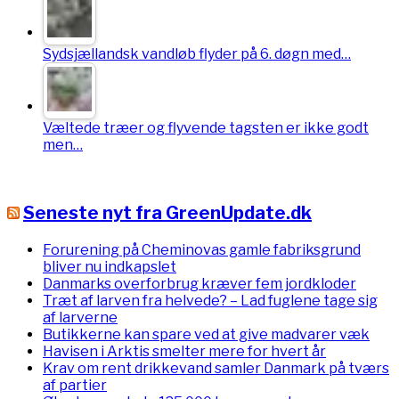
Sydsjællandsk vandløb flyder på 6. døgn med…
Væltede træer og flyvende tagsten er ikke godt
men…
Seneste nyt fra GreenUpdate.dk
Forurening på Cheminovas gamle fabriksgrund
bliver nu indkapslet
Danmarks overforbrug kræver fem jordkloder
Træt af larven fra helvede? – Lad fuglene tage sig
af larverne
Butikkerne kan spare ved at give madvarer væk
Havisen i Arktis smelter mere for hvert år
Krav om rent drikkevand samler Danmark på tværs
af partier