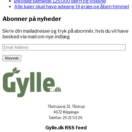
Økodag samlede 125.000 børn og voksne
Alle køer skal have adgang til græs og åben himmel
Abonner på nyheder
Skriv din mailadresse og tryk på abonnér, hvis du vil have
besked via mail om nye indlæg
Email
Address
Abonnér
Tåstrupvej 31, Tåstrup
4672 Klippinge
Telefon: 26 21 53 26
Gylle.dk RSS feed