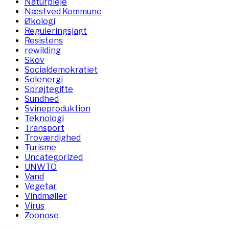
Naturpleje
Næstved Kommune
Økologi
Reguleringsjagt
Resistens
rewilding
Skov
Socialdemokratiet
Solenergi
Sprøjtegifte
Sundhed
Svineproduktion
Teknologi
Transport
Troværdighed
Turisme
Uncategorized
UNWTO
Vand
Vegetar
Vindmøller
Virus
Zoonose