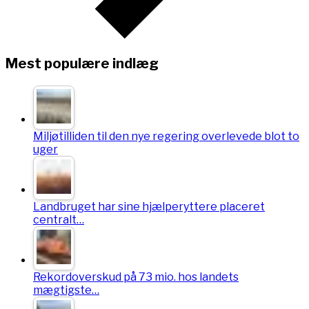
Mest populære indlæg
Miljøtilliden til den nye regering overlevede blot to
uger
Landbruget har sine hjælperyttere placeret
centralt…
Rekordoverskud på 73 mio. hos landets
mægtigste…