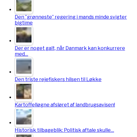
Den ”grønneste” regering i mands minde svigter
bigtime
Der er noget galt, når Danmark kan konkurrere
med…
Den triste rejefiskers hilsen til Løkke
Kartoffelløgne afsløret af landbrugsavisen!
Historisk tilbageblik: Politisk aftale skulle…