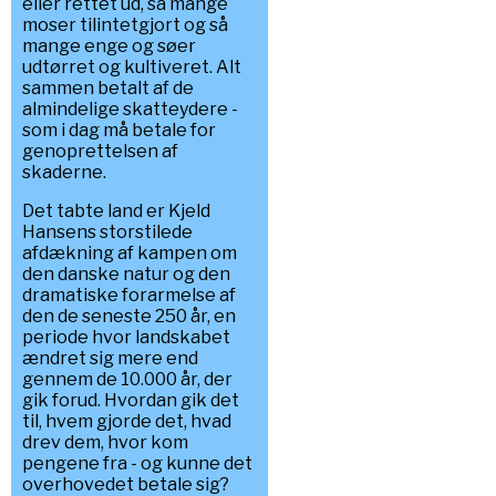
eller rettet ud, så mange
moser tilintetgjort og så
mange enge og søer
udtørret og kultiveret. Alt
sammen betalt af de
almindelige skatteydere -
som i dag må betale for
genoprettelsen af
skaderne.
Det tabte land er Kjeld
Hansens storstilede
afdækning af kampen om
den danske natur og den
dramatiske forarmelse af
den de seneste 250 år, en
periode hvor landskabet
ændret sig mere end
gennem de 10.000 år, der
gik forud. Hvordan gik det
til, hvem gjorde det, hvad
drev dem, hvor kom
pengene fra - og kunne det
overhovedet betale sig?