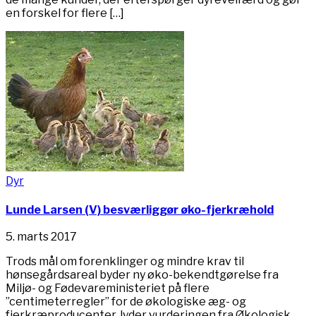
en forskel for flere […]
Dyr
Lunde Larsen (V) besværliggør øko-fjerkræhold
5. marts 2017
Trods mål om forenklinger og mindre krav til
hønsegårdsareal byder ny øko-bekendtgørelse fra
Miljø- og Fødevareministeriet på flere
”centimeterregler” for de økologiske æg- og
fjerkræproducenter, lyder vurderingen fra Økologisk