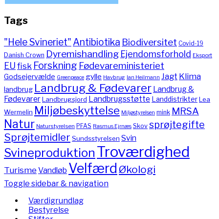
Tags
"Hele Svineriet"
Antibiotika
Biodiversitet
Covid-19
Dyremishandling
Ejendomsforhold
Danish Crown
Eksport
Forskning
Fødevareministeriet
EU
fisk
Jagt
Klima
gylle
Godsejervælde
Havbrug
Greenpeace
Ian Heilmann
Landbrug & Fødevarer
Landbrug &
landbrug
Fødevarer
Landbrugsstøtte
Landdistrikter
Landbrugsjord
Lea
Miljøbeskyttelse
MRSA
Wermelin
mink
Miljøstyrelsen
Natur
sprøjtegifte
PFAS
Skov
Naturstyrelsen
Rasmus Ejrnæs
Sprøjtemidler
Svin
Sundsstyrelsen
Troværdighed
Svineproduktion
Velfærd
Økologi
Turisme
Vandløb
Toggle sidebar & navigation
Værdigrundlag
Bestyrelse