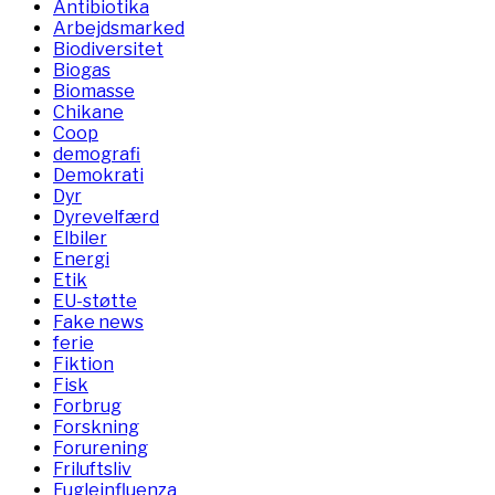
Antibiotika
Arbejdsmarked
Biodiversitet
Biogas
Biomasse
Chikane
Coop
demografi
Demokrati
Dyr
Dyrevelfærd
Elbiler
Energi
Etik
EU-støtte
Fake news
ferie
Fiktion
Fisk
Forbrug
Forskning
Forurening
Friluftsliv
Fugleinfluenza