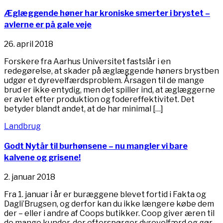
Æglæggende høner har kroniske smerter i brystet –
avlerne er på gale veje
26. april 2018
Forskere fra Aarhus Universitet fastslår i en
redegørelse, at skader på æglæggende høners brystben
udgør et dyrevelfærdsproblem. Årsagen til de mange
brud er ikke entydig, men det spiller ind, at æglæggerne
er avlet efter produktion og fodereffektivitet. Det
betyder blandt andet, at de har minimal […]
Landbrug
Godt Nytår til burhønsene – nu mangler vi bare
kalvene og grisene!
2. januar 2018
Fra 1. januar i år er buræggene blevet fortid i Fakta og
Dagli’Brugsen, og derfor kan du ikke længere købe dem
der – eller i andre af Coops butikker. Coop giver æren til
de mange kunder, der efterspørger dyrevelfærd og gør