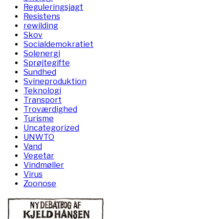
Reguleringsjagt
Resistens
rewilding
Skov
Socialdemokratiet
Solenergi
Sprøjtegifte
Sundhed
Svineproduktion
Teknologi
Transport
Troværdighed
Turisme
Uncategorized
UNWTO
Vand
Vegetar
Vindmøller
Virus
Zoonose