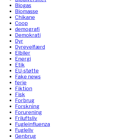
Biogas
Biomasse
Chikane
Coop
demografi
Demokrati
Dyr
Dyrevelfærd
Elbiler
Energi
Etik
EU-støtte
Fake news
ferie
Fiktion
Fisk
Forbrug
Forskning
Forurening
Friluftsliv
Fugleinfluenza
Fugleliv
Genbrug