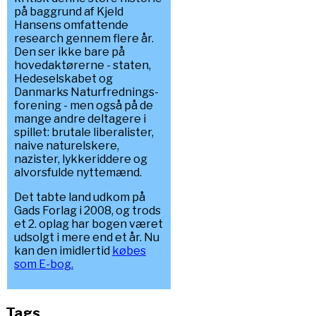
på baggrund af Kjeld
Hansens omfattende
research gennem flere år.
Den ser ikke bare på
hovedaktørerne - staten,
Hedeselskabet og
Danmarks Naturfrednings-
forening - men også på de
mange andre deltagere i
spillet: brutale liberalister,
naive naturelskere,
nazister, lykkeriddere og
alvorsfulde nyttemænd.
Det tabte land udkom på
Gads Forlag i 2008, og trods
et 2. oplag har bogen været
udsolgt i mere end et år. Nu
kan den imidlertid
købes
som E-bog.
Tags