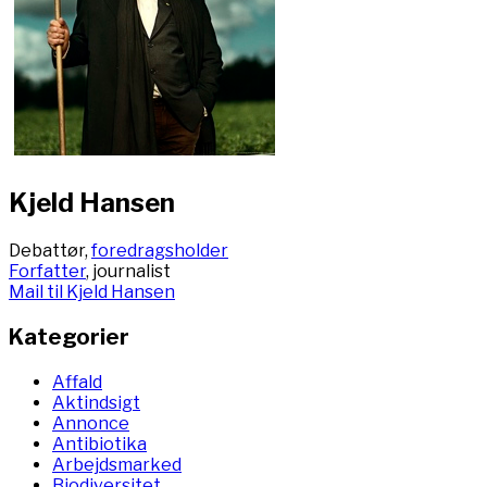
Kjeld Hansen
Debattør,
foredragsholder
Forfatter
, journalist
Mail til Kjeld Hansen
Kategorier
Affald
Aktindsigt
Annonce
Antibiotika
Arbejdsmarked
Biodiversitet