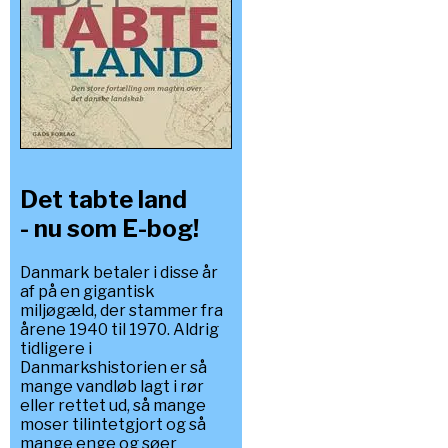
Det tabte land
- nu som E-bog!
Danmark betaler i disse år
af på en gigantisk
miljøgæld, der stammer fra
årene 1940 til 1970. Aldrig
tidligere i
Danmarkshistorien er så
mange vandløb lagt i rør
eller rettet ud, så mange
moser tilintetgjort og så
mange enge og søer