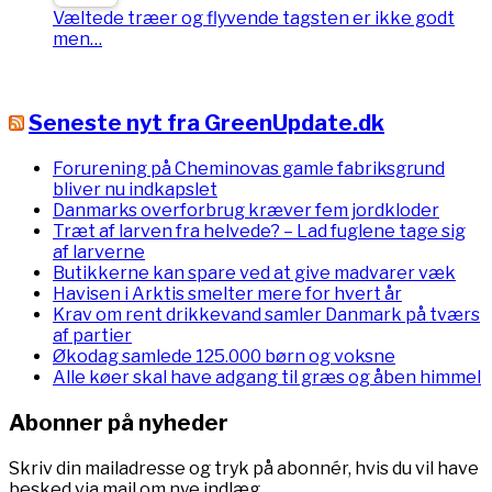
Væltede træer og flyvende tagsten er ikke godt
men…
Seneste nyt fra GreenUpdate.dk
Forurening på Cheminovas gamle fabriksgrund
bliver nu indkapslet
Danmarks overforbrug kræver fem jordkloder
Træt af larven fra helvede? – Lad fuglene tage sig
af larverne
Butikkerne kan spare ved at give madvarer væk
Havisen i Arktis smelter mere for hvert år
Krav om rent drikkevand samler Danmark på tværs
af partier
Økodag samlede 125.000 børn og voksne
Alle køer skal have adgang til græs og åben himmel
Abonner på nyheder
Skriv din mailadresse og tryk på abonnér, hvis du vil have
besked via mail om nye indlæg