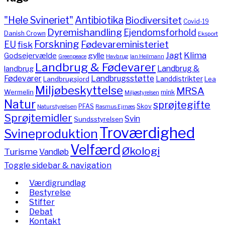
"Hele Svineriet"
Antibiotika
Biodiversitet
Covid-19
Dyremishandling
Ejendomsforhold
Danish Crown
Eksport
Forskning
Fødevareministeriet
EU
fisk
Jagt
Klima
gylle
Godsejervælde
Havbrug
Greenpeace
Ian Heilmann
Landbrug & Fødevarer
Landbrug &
landbrug
Fødevarer
Landbrugsstøtte
Landdistrikter
Landbrugsjord
Lea
Miljøbeskyttelse
MRSA
Wermelin
mink
Miljøstyrelsen
Natur
sprøjtegifte
PFAS
Skov
Naturstyrelsen
Rasmus Ejrnæs
Sprøjtemidler
Svin
Sundsstyrelsen
Troværdighed
Svineproduktion
Velfærd
Økologi
Turisme
Vandløb
Toggle sidebar & navigation
Værdigrundlag
Bestyrelse
Stifter
Debat
Kontakt