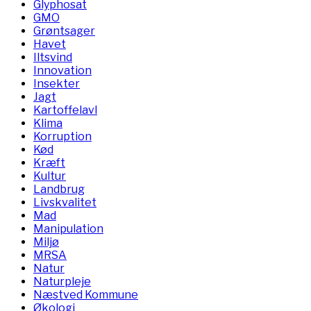
Glyphosat
GMO
Grøntsager
Havet
Iltsvind
Innovation
Insekter
Jagt
Kartoffelavl
Klima
Korruption
Kød
Kræft
Kultur
Landbrug
Livskvalitet
Mad
Manipulation
Miljø
MRSA
Natur
Naturpleje
Næstved Kommune
Økologi