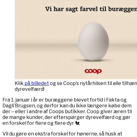
Klik
på billedet
og se Coop’s nytårhilsen til alle tilh
dyrevelfærd!
Fra 1. januar i år er buræggene blevet fortid i Fakta og
Dagli’Brugsen, og derfor kan du ikke længere købe dem
der – eller i andre af Coops butikker. Coop giver æren til
de mange kunder, der efterspørger dyrevelfærd og gør
en forskel for flere og flere dyr 🐔
Vil du gøre en ekstra forskel for hønerne, så husk at