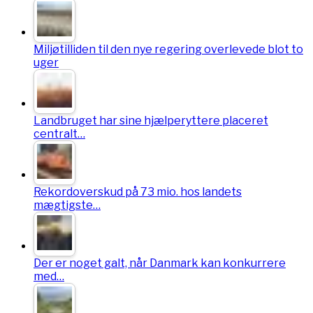
Miljøtilliden til den nye regering overlevede blot to
uger
Landbruget har sine hjælperyttere placeret
centralt…
Rekordoverskud på 73 mio. hos landets
mægtigste…
Der er noget galt, når Danmark kan konkurrere
med…