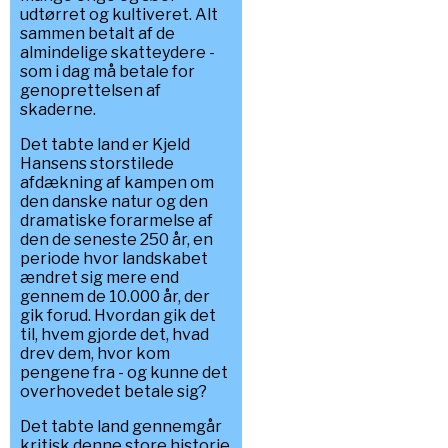
udtørret og kultiveret. Alt
sammen betalt af de
almindelige skatteydere -
som i dag må betale for
genoprettelsen af
skaderne.
Det tabte land er Kjeld
Hansens storstilede
afdækning af kampen om
den danske natur og den
dramatiske forarmelse af
den de seneste 250 år, en
periode hvor landskabet
ændret sig mere end
gennem de 10.000 år, der
gik forud. Hvordan gik det
til, hvem gjorde det, hvad
drev dem, hvor kom
pengene fra - og kunne det
overhovedet betale sig?
Det tabte land gennemgår
kritisk denne store historie