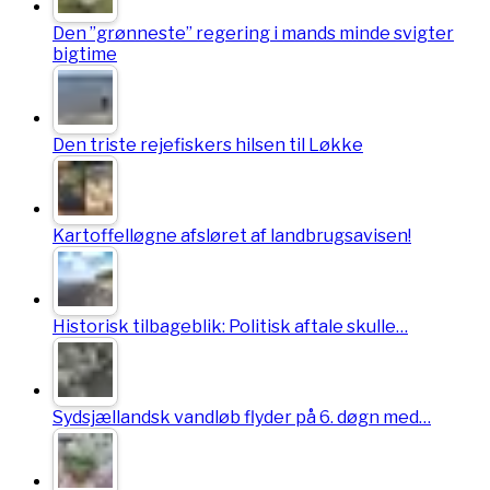
Den ”grønneste” regering i mands minde svigter
bigtime
Den triste rejefiskers hilsen til Løkke
Kartoffelløgne afsløret af landbrugsavisen!
Historisk tilbageblik: Politisk aftale skulle…
Sydsjællandsk vandløb flyder på 6. døgn med…