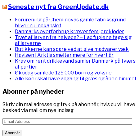
Seneste nyt fra GreenUpdate.dk
Forurening på Cheminovas gamle fabriksgrund
bliver nu indkapslet
Danmarks overforbrug kræver fem jordkloder
Træt af larven fra helvede? – Lad fuglene tage sig
af larverne
Butikkerne kan spare ved at give madvarer væk
Havisen i Arktis smelter mere for hvert år
Krav om rent drikkevand samler Danmark på tværs
af partier
Økodag samlede 125.000 børn og voksne
Alle køer skal have adgang til græs og åben himmel
Abonner på nyheder
Skriv din mailadresse og tryk på abonnér, hvis du vil have
besked via mail om nye indlæg
Email
Address
Abonnér