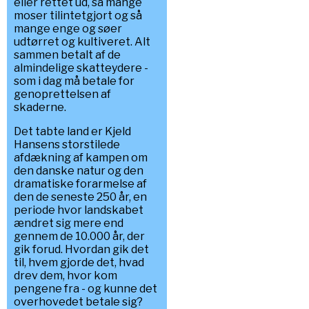
eller rettet ud, så mange
moser tilintetgjort og så
mange enge og søer
udtørret og kultiveret. Alt
sammen betalt af de
almindelige skatteydere -
som i dag må betale for
genoprettelsen af
skaderne.
Det tabte land er Kjeld
Hansens storstilede
afdækning af kampen om
den danske natur og den
dramatiske forarmelse af
den de seneste 250 år, en
periode hvor landskabet
ændret sig mere end
gennem de 10.000 år, der
gik forud. Hvordan gik det
til, hvem gjorde det, hvad
drev dem, hvor kom
pengene fra - og kunne det
overhovedet betale sig?