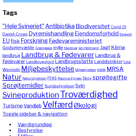
Tags
"Hele Svineriet"
Antibiotika
Biodiversitet
Covid-19
Dyremishandling
Ejendomsforhold
Danish Crown
Eksport
Forskning
Fødevareministeriet
EU
fisk
Jagt
Klima
gylle
Godsejervælde
Havbrug
Greenpeace
Ian Heilmann
Landbrug & Fødevarer
Landbrug &
landbrug
Fødevarer
Landbrugsstøtte
Landdistrikter
Landbrugsjord
Lea
Miljøbeskyttelse
MRSA
Wermelin
mink
Miljøstyrelsen
Natur
sprøjtegifte
PFAS
Skov
Naturstyrelsen
Rasmus Ejrnæs
Sprøjtemidler
Svin
Sundsstyrelsen
Troværdighed
Svineproduktion
Velfærd
Økologi
Turisme
Vandløb
Toggle sidebar & navigation
Værdigrundlag
Bestyrelse