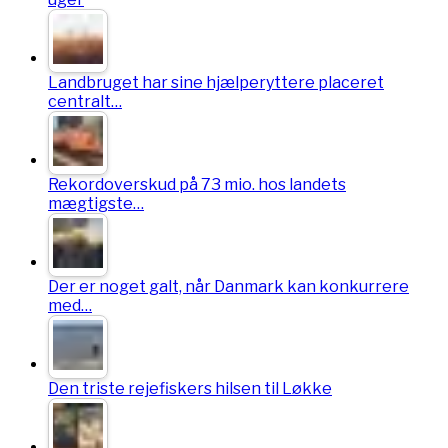
Landbruget har sine hjælperyttere placeret
centralt…
Rekordoverskud på 73 mio. hos landets
mægtigste…
Der er noget galt, når Danmark kan konkurrere
med…
Den triste rejefiskers hilsen til Løkke