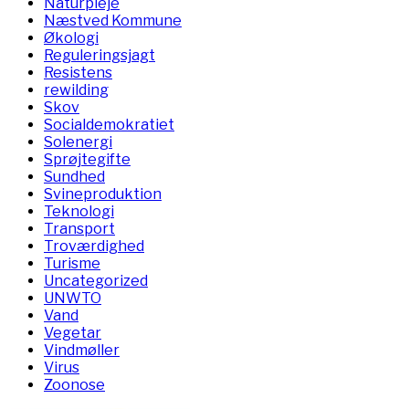
Naturpleje
Næstved Kommune
Økologi
Reguleringsjagt
Resistens
rewilding
Skov
Socialdemokratiet
Solenergi
Sprøjtegifte
Sundhed
Svineproduktion
Teknologi
Transport
Troværdighed
Turisme
Uncategorized
UNWTO
Vand
Vegetar
Vindmøller
Virus
Zoonose