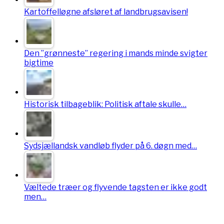
Kartoffelløgne afsløret af landbrugsavisen!
Den ”grønneste” regering i mands minde svigter
bigtime
Historisk tilbageblik: Politisk aftale skulle…
Sydsjællandsk vandløb flyder på 6. døgn med…
Væltede træer og flyvende tagsten er ikke godt
men…