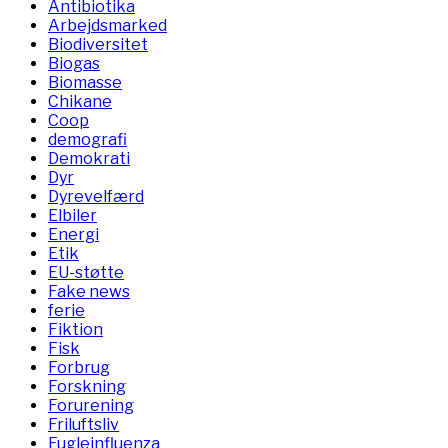
Antibiotika
Arbejdsmarked
Biodiversitet
Biogas
Biomasse
Chikane
Coop
demografi
Demokrati
Dyr
Dyrevelfærd
Elbiler
Energi
Etik
EU-støtte
Fake news
ferie
Fiktion
Fisk
Forbrug
Forskning
Forurening
Friluftsliv
Fugleinfluenza