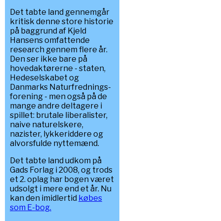
Det tabte land gennemgår
kritisk denne store historie
på baggrund af Kjeld
Hansens omfattende
research gennem flere år.
Den ser ikke bare på
hovedaktørerne - staten,
Hedeselskabet og
Danmarks Naturfrednings-
forening - men også på de
mange andre deltagere i
spillet: brutale liberalister,
naive naturelskere,
nazister, lykkeriddere og
alvorsfulde nyttemænd.
Det tabte land udkom på
Gads Forlag i 2008, og trods
et 2. oplag har bogen været
udsolgt i mere end et år. Nu
kan den imidlertid
købes
som E-bog.