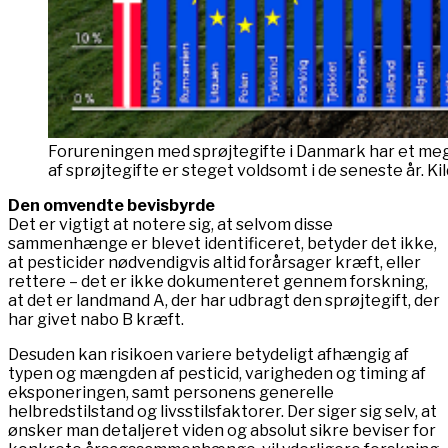
Forureningen med sprøjtegifte i Danmark har et meget
af sprøjtegifte er steget voldsomt i de seneste år. K
Den omvendte bevisbyrde
Det er vigtigt at notere sig, at selvom disse
sammenhænge er blevet identificeret, betyder det ikke,
at pesticider nødvendigvis altid forårsager kræft, eller
rettere – det er ikke dokumenteret gennem forskning,
at det er landmand A, der har udbragt den sprøjtegift, der
har givet nabo B kræft.
Desuden kan risikoen variere betydeligt afhængig af
typen og mængden af pesticid, varigheden og timing af
eksponeringen, samt personens generelle
helbredstilstand og livsstilsfaktorer. Der siger sig selv, at
ønsker man detaljeret viden og absolut sikre beviser for