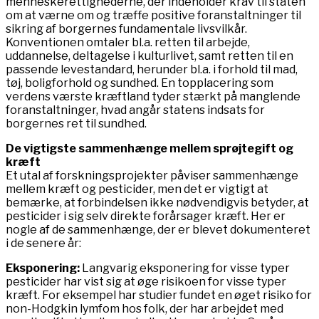
menneskerettighederne, der indeholder krav til staten
om at værne om og træffe positive foranstaltninger til
sikring af borgernes fundamentale livsvilkår.
Konventionen omtaler bl.a. retten til arbejde,
uddannelse, deltagelse i kulturlivet, samt retten til en
passende levestandard, herunder bl.a. i forhold til mad,
tøj, boligforhold og sundhed. En topplacering som
verdens værste kræftland tyder stærkt på manglende
foranstaltninger, hvad angår statens indsats for
borgernes ret til sundhed.
De vigtigste sammenhænge mellem sprøjtegift og
kræft
Et utal af forskningsprojekter påviser sammenhænge
mellem kræft og pesticider, men det er vigtigt at
bemærke, at forbindelsen ikke nødvendigvis betyder, at
pesticider i sig selv direkte forårsager kræft. Her er
nogle af de sammenhænge, der er blevet dokumenteret
i de senere år:
Eksponering:
Langvarig eksponering for visse typer
pesticider har vist sig at øge risikoen for visse typer
kræft. For eksempel har studier fundet en øget risiko for
non-Hodgkin lymfom hos folk, der har arbejdet med