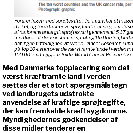
Forureningen med sprøjtegifte i Danmark har et meget 
dyrket, og fordi brugen af sprøjtegifte er steget volds
af nationens areal giftsprøjtes nu i gennemsnit 5,37 gang
medfører, at der konstant er sprøjtegifte i jorden, i lu
det ingen tilfældighed, at World Cancer Research Fund
på Top 10-listen over de værst ramte lande i verden me
100.000 indbyggere. Kilde: World Cancer Research Fu
Med Danmarks topplacering som det
værst kræftramte land i verden
sættes der et stort spørgsmålstegn
ved landbrugets udstrakte
anvendelse af kraftige sprøjtegifte,
der kan fremkalde kræftsygdomme.
Myndighedernes godkendelser af
disse midler tenderer en