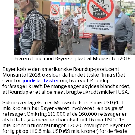
Fra en demo mod Bayers opkøb af Monsanto i 2018.
Bayer købte den amerikanske Roundup-producent
Monsanto i 2018, og siden da har det tyske firma stået
over for
juridiske tvister
om, hvorvidt Roundup
forårsager kræft. De mange sager skyldes blandt andet,
at Roundup er et af de mest brugte ukrudtsmidler i USA.
Siden overtagelsen af Monsanto for 63 mia. USD (451
mia. kroner), har Bayer været involveret i en bølge af
retssager. Omkring 113.000 af de 160.000 retssager er
afsluttet, og koncernen har afsat i alt 16 mia. USD (115
mia. kroner) til erstatninger. I 2020 indvilligede Bayer i et
forlig på op til 9,6 mia. USD (69 mia. kroner) for de fleste