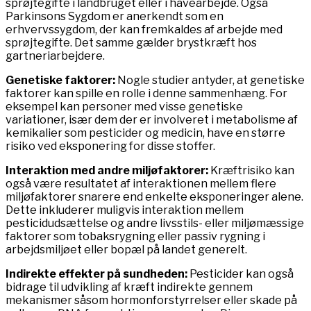
sprøjtegifte i landbruget eller i havearbejde. Også
Parkinsons Sygdom er anerkendt som en
erhvervssygdom, der kan fremkaldes af arbejde med
sprøjtegifte. Det samme gælder brystkræft hos
gartneriarbejdere.
Genetiske faktorer:
Nogle studier antyder, at genetiske
faktorer kan spille en rolle i denne sammenhæng. For
eksempel kan personer med visse genetiske
variationer, især dem der er involveret i metabolisme af
kemikalier som pesticider og medicin, have en større
risiko ved eksponering for disse stoffer.
Interaktion med andre miljøfaktorer:
Kræftrisiko kan
også være resultatet af interaktionen mellem flere
miljøfaktorer snarere end enkelte eksponeringer alene.
Dette inkluderer muligvis interaktion mellem
pesticidudsættelse og andre livsstils- eller miljømæssige
faktorer som tobaksrygning eller passiv rygning i
arbejdsmiljøet eller bopæl på landet generelt.
Indirekte effekter på sundheden:
Pesticider kan også
bidrage til udvikling af kræft indirekte gennem
mekanismer såsom hormonforstyrrelser eller skade på