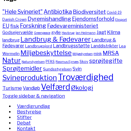
"Hele Svineriet"
Antibiotika
Biodiversitet
Covid-19
Dyremishandling
Ejendomsforhold
Danish Crown
Eksport
Forskning
Fødevareministeriet
EU
fisk
Jagt
Klima
gylle
Godsejervælde
Havbrug
Greenpeace
Ian Heilmann
Landbrug & Fødevarer
Landbrug &
landbrug
Fødevarer
Landbrugsstøtte
Landdistrikter
Landbrugsjord
Lea
Miljøbeskyttelse
MRSA
Wermelin
mink
Miljøstyrelsen
Natur
sprøjtegifte
PFAS
Skov
Naturstyrelsen
Rasmus Ejrnæs
Sprøjtemidler
Svin
Sundsstyrelsen
Troværdighed
Svineproduktion
Velfærd
Økologi
Turisme
Vandløb
Toggle sidebar & navigation
Værdigrundlag
Bestyrelse
Stifter
Debat
Kontakt