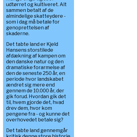
udtørret og kultiveret. Alt
sammen betalt af de
almindelige skatteydere -
som i dag må betale for
genoprettelsen af
skaderne.
Det tabte land er Kjeld
Hansens storstilede
afdækning af kampen om
den danske natur og den
dramatiske forarmelse af
den de seneste 250 år, en
periode hvor landskabet
ændret sig mere end
gennem de 10.000 år, der
gik forud. Hvordan gik det
til, hvem gjorde det, hvad
drev dem, hvor kom
pengene fra - og kunne det
overhovedet betale sig?
Det tabte land gennemgår
kritisk denne store historie