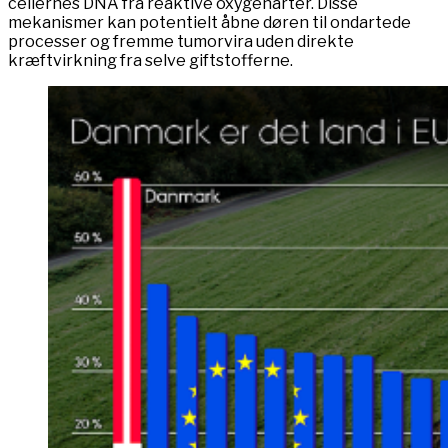
cellernes DNA fra reaktive oxygenarter. Disse
mekanismer kan potentielt åbne døren til ondartede
processer og fremme tumorvira uden direkte
kræftvirkning fra selve giftstofferne.