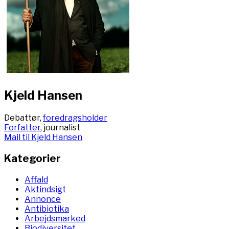
Kjeld Hansen
Debattør,
foredragsholder
Forfatter
, journalist
Mail til Kjeld Hansen
Kategorier
Affald
Aktindsigt
Annonce
Antibiotika
Arbejdsmarked
Biodiversitet