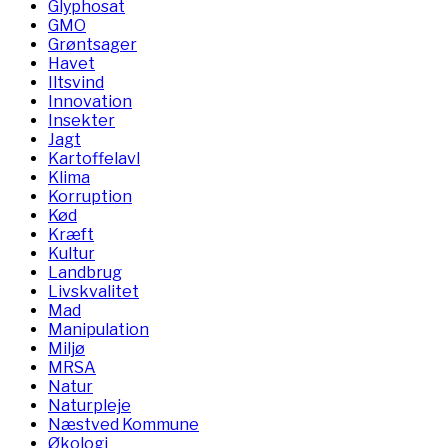
Glyphosat
GMO
Grøntsager
Havet
Iltsvind
Innovation
Insekter
Jagt
Kartoffelavl
Klima
Korruption
Kød
Kræft
Kultur
Landbrug
Livskvalitet
Mad
Manipulation
Miljø
MRSA
Natur
Naturpleje
Næstved Kommune
Økologi