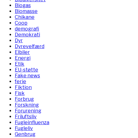
Biogas
Biomasse
Chikane
Coop
demografi
Demokrati
Dyr
Dyrevelfærd
Elbiler
Energi
Etik
EU-støtte
Fake news
ferie
Fiktion
Fisk
Forbrug
Forskning
Forurening
Friluftsliv
Fugleinfluenza
Fugleliv
Genbrug