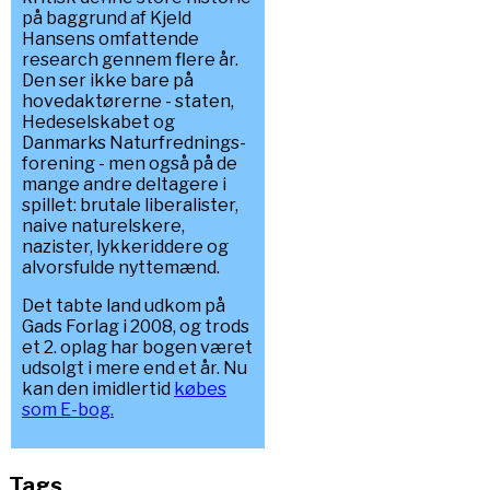
på baggrund af Kjeld
Hansens omfattende
research gennem flere år.
Den ser ikke bare på
hovedaktørerne - staten,
Hedeselskabet og
Danmarks Naturfrednings-
forening - men også på de
mange andre deltagere i
spillet: brutale liberalister,
naive naturelskere,
nazister, lykkeriddere og
alvorsfulde nyttemænd.
Det tabte land udkom på
Gads Forlag i 2008, og trods
et 2. oplag har bogen været
udsolgt i mere end et år. Nu
kan den imidlertid
købes
som E-bog.
Tags