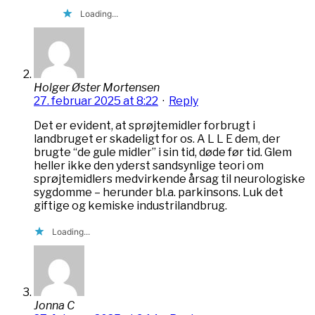
Loading...
Holger Øster Mortensen
27. februar 2025 at 8:22
·
Reply
Det er evident, at sprøjtemidler forbrugt i
landbruget er skadeligt for os. A L L E dem, der
brugte “de gule midler” i sin tid, døde før tid. Glem
heller ikke den yderst sandsynlige teori om
sprøjtemidlers medvirkende årsag til neurologiske
sygdomme – herunder bl.a. parkinsons. Luk det
giftige og kemiske industrilandbrug.
Loading...
Jonna C