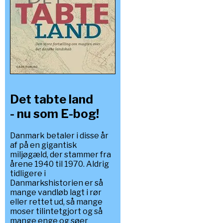
Det tabte land
- nu som E-bog!
Danmark betaler i disse år
af på en gigantisk
miljøgæld, der stammer fra
årene 1940 til 1970. Aldrig
tidligere i
Danmarkshistorien er så
mange vandløb lagt i rør
eller rettet ud, så mange
moser tilintetgjort og så
mange enge og søer