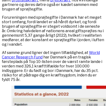
samt
prostatakræft
, mens
brystkræft
hos kvindelige
gartnere og deres døtre også er kædet sammen med
brugen af sprøjtegifte.
Forureningen med sprøjtegifte i Danmark har et meget
stort omfang, fordi landet er så hårdt dyrket, og fordi
brugen af sprøjtegifte er steget voldsomt i de seneste
år. Omkring halvdelen af nationens areal giftsprøjtes nu i
gennemsnit 5,37 gange årligt (2022), hvilket i realiteten
medfører, at der konstant er sprøjtegifte i jorden, i luften
og i vandet.
Af samme grund ligner det ingen tilfældighed, at
World
Cancer Research Fund
har Danmark på en tragisk
førsteplads på Top 10-listen over de værst ramte lande i
verden med 326,1 kræfttilfælde for hver 100.000
indbyggere. Er du født og bor i Danmark, har du 35 pct.
risiko for at pådrage dig en kræftsygdom, inden du er
fyldt 75 år.