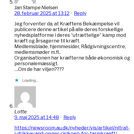
Jan Stampe Nielsen
28. februar 2025 at 13:12
·
Reply
Jeg forventer da, at Kræftens Bekæmpelse vil
publicere denne artikel på alle deres forskellige
nyhedsplatforme i deres “utrættelige” kamp mod
kræft og årsagerne til kræft.
Medlemsblade, hjemmesider, Rådgivningscentre,
medlemsmøder m.fl..
Organisationen har kræfterne både økonomisk og
personalemæssigt.
….Om de har viljen????
Loading...
Lotte
9. maj 2025 at 14:48
·
Reply
https://newsroom.au.dk/nyheder/vis/artikel/nitrat-
i-drikkevand-oeger-risikoen-for-tarmkraeft/