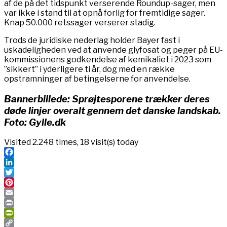
af de på det tidspunkt verserende Roundup-sager, men
var ikke i stand til at opnå forlig for fremtidige sager.
Knap 50.000 retssager verserer stadig.
Trods de juridiske nederlag holder Bayer fast i
uskadeligheden ved at anvende glyfosat og peger på EU-
kommissionens godkendelse af kemikaliet i 2023 som
”sikkert” i yderligere ti år, dog med en række
opstramninger af betingelserne for anvendelse.
Bannerbillede: Sprøjtesporene trækker deres
døde linjer overalt gennem det danske landskab.
Foto: Gylle.dk
Visited 2.248 times, 18 visit(s) today
Facebook
LinkedIn
Twitter
Pinterest
Email
Print
PrintFriendly