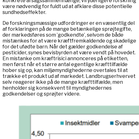
konkrete årsagssammenhænge, vil yderligere forskning
være nødvendig for fuldt ud at afklare disse potentielle
sundhedseffekter.
De forskningsmæssige udfordringer er en væsentlig del
af forklaringen på de mange betænkelige sprøjtegifte,
der markedsføres som ’godkendte’, selvom de både
mistænkes for at være kræftfremkaldende og skadelige
for det ufødte barn. Når det gælder godkendelse af
pesticider, synes bevisbyrden at være vendt på hovedet.
En mistanke om kræftrisici annonceres på etiketten,
men først når et større antal egentlige kræfttilfælde
hober sig op, kan miljømyndighederne overtales til at
trække et produkt ud af markedet. Landbrugserhvervet
selv reagerer ikke på de mange kræfttilfælde, men
henholder sig konsekvent til myndighedernes
godkendelser og sprøjter videre.