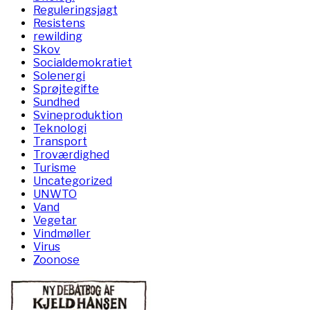
Reguleringsjagt
Resistens
rewilding
Skov
Socialdemokratiet
Solenergi
Sprøjtegifte
Sundhed
Svineproduktion
Teknologi
Transport
Troværdighed
Turisme
Uncategorized
UNWTO
Vand
Vegetar
Vindmøller
Virus
Zoonose