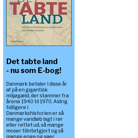
Det tabte land
- nu som E-bog!
Danmark betaler i disse år
af på en gigantisk
miljøgæld, der stammer fra
årene 1940 til 1970. Aldrig
tidligere i
Danmarkshistorien er så
mange vandløb lagt i rør
eller rettet ud, så mange
moser tilintetgjort og så
mange enge og søer