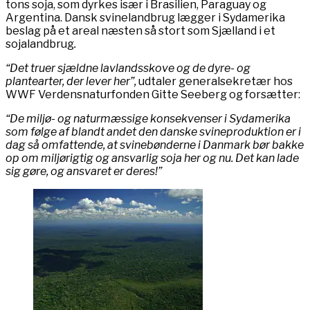
tons soja, som dyrkes især i Brasilien, Paraguay og
Argentina. Dansk svinelandbrug lægger i Sydamerika
beslag på et areal næsten så stort som Sjælland i et
sojalandbrug
.
“Det truer sjældne lavlandsskove og de dyre- og
plantearter, der lever her”,
udtaler generalsekretær hos
WWF Verdensnaturfonden Gitte Seeberg og forsætter:
“De miljø- og naturmæssige konsekvenser i Sydamerika
som følge af blandt andet den danske svineproduktion er i
dag så omfattende, at svinebønderne i Danmark bør bakke
op om miljørigtig og ansvarlig soja her og nu. Det kan lade
sig gøre, og ansvaret er deres!”