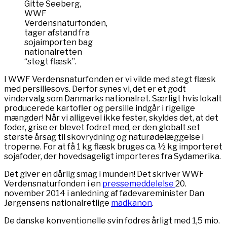
Gitte Seeberg,
WWF
Verdensnaturfonden,
tager afstand fra
sojaimporten bag
nationalretten
“stegt flæsk”.
I WWF Verdensnaturfonden er vi vilde med stegt flæsk
med persillesovs. Derfor synes vi, det er et godt
vindervalg som Danmarks nationalret. Særligt hvis lokalt
producerede kartofler og persille indgår i rigelige
mængder! Når vi alligevel ikke fester, skyldes det, at det
foder, grise er blevet fodret med, er den globalt set
største årsag til skovrydning og naturødelæggelse i
troperne. For at få 1 kg flæsk bruges ca. ½ kg importeret
sojafoder, der hovedsageligt importeres fra Sydamerika.
Det giver en dårlig smag i munden! Det skriver WWF
Verdensnaturfonden i en
pressemeddelelse
20.
november 2014 i anledning af fødevareminister Dan
Jørgensens nationalretlige
madkanon
.
De danske konventionelle svin fodres årligt med 1,5 mio.