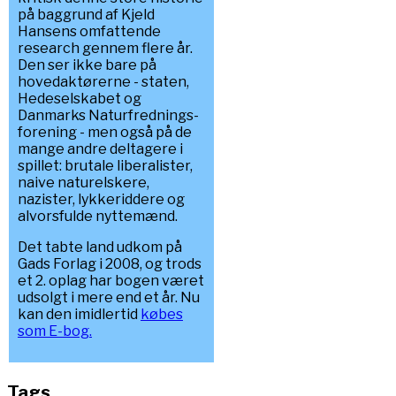
på baggrund af Kjeld
Hansens omfattende
research gennem flere år.
Den ser ikke bare på
hovedaktørerne - staten,
Hedeselskabet og
Danmarks Naturfrednings-
forening - men også på de
mange andre deltagere i
spillet: brutale liberalister,
naive naturelskere,
nazister, lykkeriddere og
alvorsfulde nyttemænd.
Det tabte land udkom på
Gads Forlag i 2008, og trods
et 2. oplag har bogen været
udsolgt i mere end et år. Nu
kan den imidlertid
købes
som E-bog.
Tags