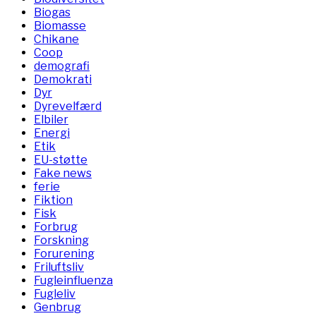
Biogas
Biomasse
Chikane
Coop
demografi
Demokrati
Dyr
Dyrevelfærd
Elbiler
Energi
Etik
EU-støtte
Fake news
ferie
Fiktion
Fisk
Forbrug
Forskning
Forurening
Friluftsliv
Fugleinfluenza
Fugleliv
Genbrug