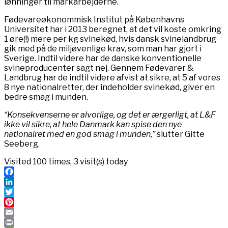
lønninger til markarbejderne.
Fødevareøkonommisk Institut på Københavns
Universitet har i 2013 beregnet, at det vil koste omkring
1 øre(!) mere per kg svinekød, hvis dansk svinelandbrug
gik med på de miljøvenlige krav, som man har gjort i
Sverige. Indtil videre har de danske konventionelle
svineproducenter sagt nej. Gennem Fødevarer &
Landbrug har de indtil videre afvist at sikre, at 5 af vores
8 nye nationalretter, der indeholder svinekød, giver en
bedre smag i munden.
“Konsekvenserne er alvorlige, og det er ærgerligt, at L&F
ikke vil sikre, at hele Danmark kan spise den nye
nationalret med en god smag i munden,”
slutter Gitte
Seeberg.
Visited 100 times, 3 visit(s) today
Facebook
LinkedIn
Twitter
Pinterest
Email