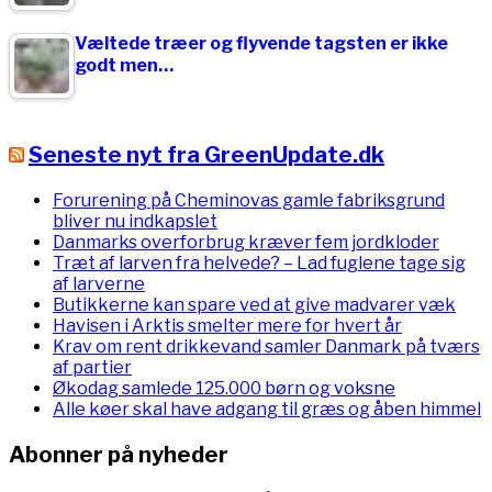
Væltede træer og flyvende tagsten er ikke
godt men…
Seneste nyt fra GreenUpdate.dk
Forurening på Cheminovas gamle fabriksgrund
bliver nu indkapslet
Danmarks overforbrug kræver fem jordkloder
Træt af larven fra helvede? – Lad fuglene tage sig
af larverne
Butikkerne kan spare ved at give madvarer væk
Havisen i Arktis smelter mere for hvert år
Krav om rent drikkevand samler Danmark på tværs
af partier
Økodag samlede 125.000 børn og voksne
Alle køer skal have adgang til græs og åben himmel
Abonner på nyheder