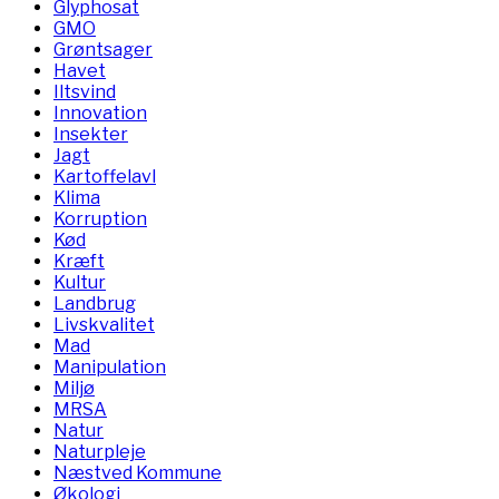
Glyphosat
GMO
Grøntsager
Havet
Iltsvind
Innovation
Insekter
Jagt
Kartoffelavl
Klima
Korruption
Kød
Kræft
Kultur
Landbrug
Livskvalitet
Mad
Manipulation
Miljø
MRSA
Natur
Naturpleje
Næstved Kommune
Økologi