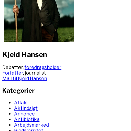
Kjeld Hansen
Debattør,
foredragsholder
Forfatter
, journalist
Mail til Kjeld Hansen
Kategorier
Affald
Aktindsigt
Annonce
Antibiotika
Arbejdsmarked
Biodiversitet