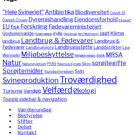
"Hele Svineriet"
Antibiotika
Biodiversitet
Covid-19
Dyremishandling
Ejendomsforhold
Danish Crown
Eksport
Forskning
Fødevareministeriet
EU
fisk
Jagt
Klima
gylle
Godsejervælde
Havbrug
Greenpeace
Ian Heilmann
Landbrug & Fødevarer
Landbrug &
landbrug
Fødevarer
Landbrugsstøtte
Landdistrikter
Landbrugsjord
Lea
Miljøbeskyttelse
MRSA
Wermelin
mink
Miljøstyrelsen
Natur
sprøjtegifte
PFAS
Skov
Naturstyrelsen
Rasmus Ejrnæs
Sprøjtemidler
Svin
Sundsstyrelsen
Troværdighed
Svineproduktion
Velfærd
Økologi
Turisme
Vandløb
Toggle sidebar & navigation
Værdigrundlag
Bestyrelse
Stifter
Debat
Kontakt