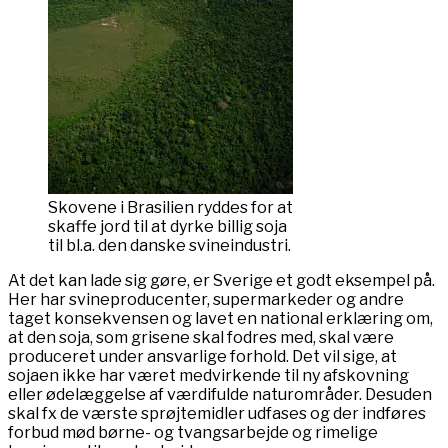
Skovene i Brasilien ryddes for at
skaffe jord til at dyrke billig soja
til bl.a. den danske svineindustri.
At det kan lade sig gøre, er Sverige et godt eksempel på.
Her har svineproducenter, supermarkeder og andre
taget konsekvensen og lavet en national erklæring om,
at den soja, som grisene skal fodres med, skal være
produceret under ansvarlige forhold. Det vil sige, at
sojaen ikke har været medvirkende til ny afskovning
eller ødelæggelse af værdifulde naturområder. Desuden
skal fx de værste sprøjtemidler udfases og der indføres
forbud mød børne- og tvangsarbejde og rimelige