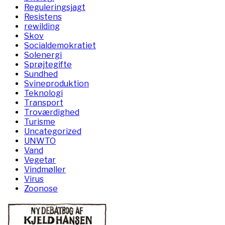
Reguleringsjagt
Resistens
rewilding
Skov
Socialdemokratiet
Solenergi
Sprøjtegifte
Sundhed
Svineproduktion
Teknologi
Transport
Troværdighed
Turisme
Uncategorized
UNWTO
Vand
Vegetar
Vindmøller
Virus
Zoonose