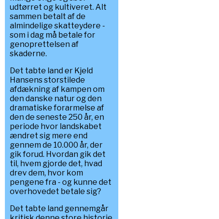
udtørret og kultiveret. Alt
sammen betalt af de
almindelige skatteydere -
som i dag må betale for
genoprettelsen af
skaderne.
Det tabte land er Kjeld
Hansens storstilede
afdækning af kampen om
den danske natur og den
dramatiske forarmelse af
den de seneste 250 år, en
periode hvor landskabet
ændret sig mere end
gennem de 10.000 år, der
gik forud. Hvordan gik det
til, hvem gjorde det, hvad
drev dem, hvor kom
pengene fra - og kunne det
overhovedet betale sig?
Det tabte land gennemgår
kritisk denne store historie