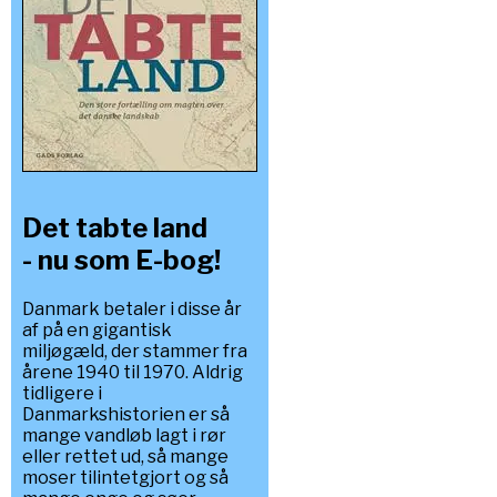
Det tabte land
- nu som E-bog!
Danmark betaler i disse år
af på en gigantisk
miljøgæld, der stammer fra
årene 1940 til 1970. Aldrig
tidligere i
Danmarkshistorien er så
mange vandløb lagt i rør
eller rettet ud, så mange
moser tilintetgjort og så