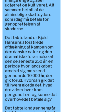
mange enge og søer
udtørret og kultiveret. Alt
sammen betalt af de
almindelige skatteydere -
som i dag må betale for
genoprettelsen af
skaderne.
Det tabte land er Kjeld
Hansens storstilede
afdækning af kampen om
den danske natur og den
dramatiske forarmelse af
den de seneste 250 år, en
periode hvor landskabet
ændret sig mere end
gennem de 10.000 år, der
gik forud. Hvordan gik det
til, hvem gjorde det, hvad
drev dem, hvor kom
pengene fra - og kunne det
overhovedet betale sig?
Det tabte land gennemgår