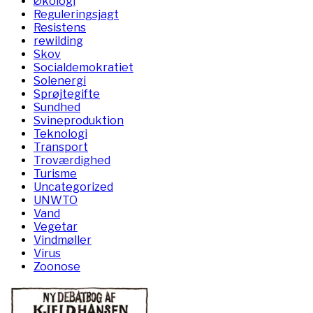
Økologi
Reguleringsjagt
Resistens
rewilding
Skov
Socialdemokratiet
Solenergi
Sprøjtegifte
Sundhed
Svineproduktion
Teknologi
Transport
Troværdighed
Turisme
Uncategorized
UNWTO
Vand
Vegetar
Vindmøller
Virus
Zoonose