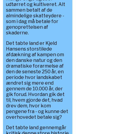
udtørret og kultiveret. Alt
sammen betalt af de
almindelige skatteydere -
som i dag må betale for
genoprettelsen af
skaderne.
Det tabte land er Kjeld
Hansens storstilede
afdækning af kampen om
den danske natur og den
dramatiske forarmelse af
den de seneste 250 år, en
periode hvor landskabet
ændret sig mere end
gennem de 10.000 år, der
gik forud. Hvordan gik det
til, hvem gjorde det, hvad
drev dem, hvor kom
pengene fra - og kunne det
overhovedet betale sig?
Det tabte land gennemgår
kritisk denne store historie