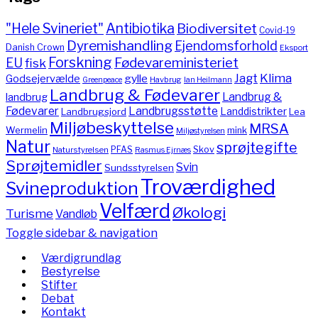
"Hele Svineriet"
Antibiotika
Biodiversitet
Covid-19
Dyremishandling
Ejendomsforhold
Danish Crown
Eksport
Forskning
Fødevareministeriet
EU
fisk
Jagt
Klima
gylle
Godsejervælde
Havbrug
Greenpeace
Ian Heilmann
Landbrug & Fødevarer
Landbrug &
landbrug
Fødevarer
Landbrugsstøtte
Landdistrikter
Landbrugsjord
Lea
Miljøbeskyttelse
MRSA
Wermelin
mink
Miljøstyrelsen
Natur
sprøjtegifte
PFAS
Skov
Naturstyrelsen
Rasmus Ejrnæs
Sprøjtemidler
Svin
Sundsstyrelsen
Troværdighed
Svineproduktion
Velfærd
Økologi
Turisme
Vandløb
Toggle sidebar & navigation
Værdigrundlag
Bestyrelse
Stifter
Debat
Kontakt