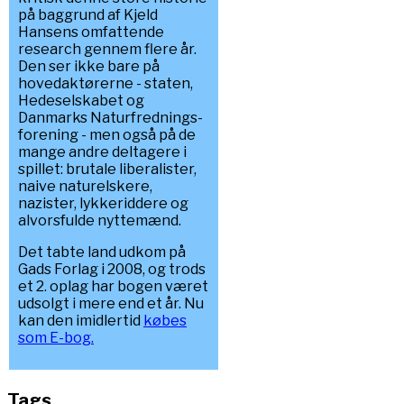
på baggrund af Kjeld
Hansens omfattende
research gennem flere år.
Den ser ikke bare på
hovedaktørerne - staten,
Hedeselskabet og
Danmarks Naturfrednings-
forening - men også på de
mange andre deltagere i
spillet: brutale liberalister,
naive naturelskere,
nazister, lykkeriddere og
alvorsfulde nyttemænd.
Det tabte land udkom på
Gads Forlag i 2008, og trods
et 2. oplag har bogen været
udsolgt i mere end et år. Nu
kan den imidlertid
købes
som E-bog.
Tags