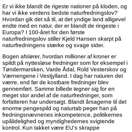
Er vi ikke blandt de rigeste nationer på kloden, og
har vi ikke verdens bedste naturfredningslov?
Hvordan gik det så til, at det yndige land alligevel
endte med en natur, der er blandt de ringeste i
Europa? I 100-året for den første
naturfredningslov stiller Kjeld Hansen skarpt på
naturfredningens stærke og svage sider.
Bogen afslører, hvordan millioner af kroner er
spildt på nyttesløse fredninger som for eksempel i
Tøndermarsken, Varde Ådal, Rold Vesterskov og
Værnengene i Vestjylland. I dag har naturen det
værre, end før de kostbare fredninger blev
gennemført. Samme billede tegner sig for en
meget stor andel af de naturfredninger, som
forfatteren har undersøgt. Blandt årsagerne til det
enorme pengespild og naturtab peger han på
fredningsnævnenes inkompetence, politikernes
upålidelighed og myndighedernes svigtende
kontrol. Kun takket være EU’s skrappe