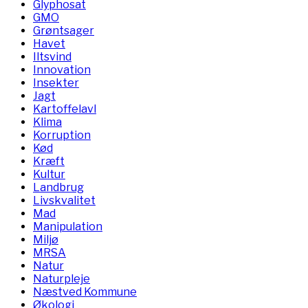
Glyphosat
GMO
Grøntsager
Havet
Iltsvind
Innovation
Insekter
Jagt
Kartoffelavl
Klima
Korruption
Kød
Kræft
Kultur
Landbrug
Livskvalitet
Mad
Manipulation
Miljø
MRSA
Natur
Naturpleje
Næstved Kommune
Økologi