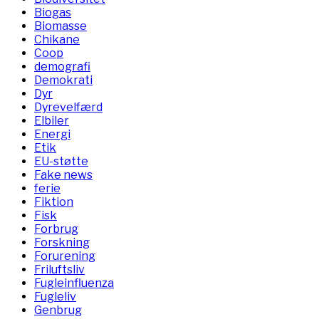
Biogas
Biomasse
Chikane
Coop
demografi
Demokrati
Dyr
Dyrevelfærd
Elbiler
Energi
Etik
EU-støtte
Fake news
ferie
Fiktion
Fisk
Forbrug
Forskning
Forurening
Friluftsliv
Fugleinfluenza
Fugleliv
Genbrug