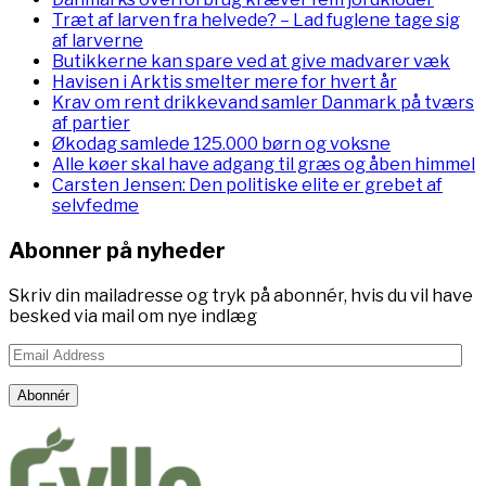
Træt af larven fra helvede? – Lad fuglene tage sig
af larverne
Butikkerne kan spare ved at give madvarer væk
Havisen i Arktis smelter mere for hvert år
Krav om rent drikkevand samler Danmark på tværs
af partier
Økodag samlede 125.000 børn og voksne
Alle køer skal have adgang til græs og åben himmel
Carsten Jensen: Den politiske elite er grebet af
selvfedme
Abonner på nyheder
Skriv din mailadresse og tryk på abonnér, hvis du vil have
besked via mail om nye indlæg
Email
Address
Abonnér