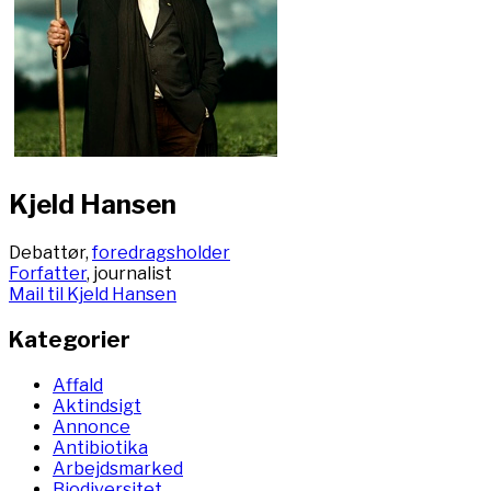
Kjeld Hansen
Debattør,
foredragsholder
Forfatter
, journalist
Mail til Kjeld Hansen
Kategorier
Affald
Aktindsigt
Annonce
Antibiotika
Arbejdsmarked
Biodiversitet