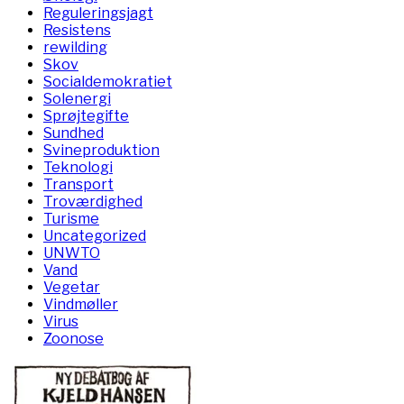
Reguleringsjagt
Resistens
rewilding
Skov
Socialdemokratiet
Solenergi
Sprøjtegifte
Sundhed
Svineproduktion
Teknologi
Transport
Troværdighed
Turisme
Uncategorized
UNWTO
Vand
Vegetar
Vindmøller
Virus
Zoonose