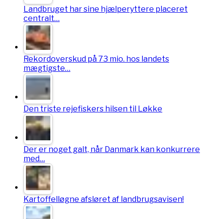
Landbruget har sine hjælperyttere placeret
centralt…
Rekordoverskud på 73 mio. hos landets
mægtigste…
Den triste rejefiskers hilsen til Løkke
Der er noget galt, når Danmark kan konkurrere
med…
Kartoffelløgne afsløret af landbrugsavisen!