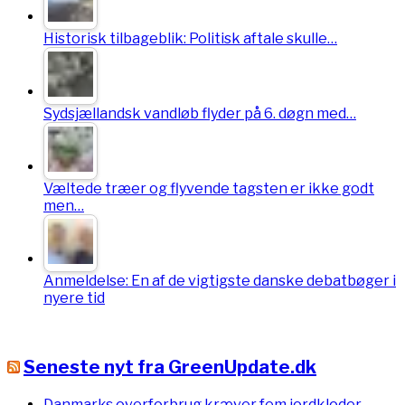
Historisk tilbageblik: Politisk aftale skulle…
Sydsjællandsk vandløb flyder på 6. døgn med…
Væltede træer og flyvende tagsten er ikke godt
men…
Anmeldelse: En af de vigtigste danske debatbøger i
nyere tid
Seneste nyt fra GreenUpdate.dk
Danmarks overforbrug kræver fem jordkloder