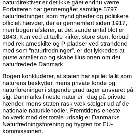
naturdirektiver er det ikke gået endnu værre.
Forfatteren har gennemgået samtlige 5797
naturfredninger, som myndigheder og politikere
officielt hævder, der er gennemført siden 1917,
men bogen afslører, at det sande antal blot er
1843. Kun ved at tælle kirker, store sten, forbud
mod reklameskilte og P-pladser ved strandene
med som ”naturfredninger”, er det lykkedes at
puste antallet op og skabe illusionen om det
naturfredede Danmark.
Bogen konkluderer, at staten har spillet fallit som
naturens beskytter, mens private fonde og
naturforeninger i stigende grad tager ansvaret på
sig. Danmarks fineste natur er i dag på private
hænder, mens staten rask væk sælger ud af de
nationale naturklenodier. Fremtidens eneste
bolværk mod det totale udsalg er Danmarks
Naturfredningsforening og frygten for EU-
kommissionen.