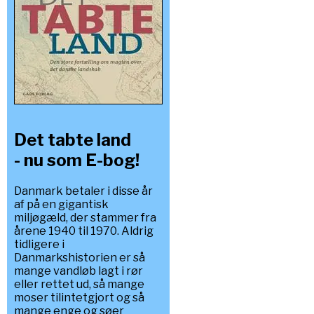
Det tabte land
- nu som E-bog!
Danmark betaler i disse år
af på en gigantisk
miljøgæld, der stammer fra
årene 1940 til 1970. Aldrig
tidligere i
Danmarkshistorien er så
mange vandløb lagt i rør
eller rettet ud, så mange
moser tilintetgjort og så
mange enge og søer