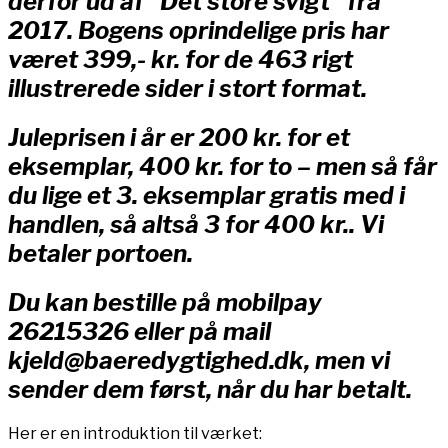
derfor ud af “Det store svigt” fra
2017. Bogens oprindelige pris har
været 399,- kr. for de 463 rigt
illustrerede sider i stort format.
Juleprisen i år er 200 kr. for et
eksemplar, 400 kr. for to – men så får
du lige et 3. eksemplar gratis med i
handlen, så altså 3 for 400 kr.. Vi
betaler portoen.
Du kan bestille på mobilpay
26215326 eller på mail
kjeld@baeredygtighed.dk, men vi
sender dem først, når du har betalt.
Her er en introduktion til værket: