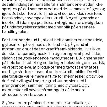
det almindeligt at henstille til landmændene, at der ikke
sprøjtes på det samme areal med det samme stof igen og
igen. Det sker for at forhindre, at der udvikles resistens
hos skadedyr, svampe eller ukrudt. Noget lignende er
indeholdt i den nye pesticidstrategi, men foreløbigt kun
på undersøgelsesstadiet med henblik på en senere
handlingsplan.
For tiden ser det ud til, at det helt dominerende pesticid,
glyfosat, er på vej mod et forbud i EU på grund af
mistanken om, at det er kræftfremkaldende. Hvis ikke
der sker et paradigmeskift i reguleringen af pesticider,
sådan at de godkendende myndigheder i EU-landene ser
på hele landskabet og nedbringer belastningen drastisk,
vil vi blot opleve, at produkter med glyfosat erstattes
med lige så store doser af andre ukrudtsmidler. De vil i
alle tilfælde være mere giftige for mennesker og dyr, og
de fleste vil også i højere grad kunne sive ned til
grundvandet i sammenligning med glyfosat. Og vi
mennesker vil have små mængder af de andre
ukrudtsmidler i kroppen.
Glyfosat er en påmindelse om, at de kemikalier, vi