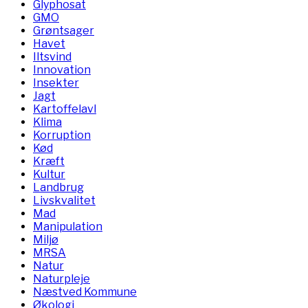
Glyphosat
GMO
Grøntsager
Havet
Iltsvind
Innovation
Insekter
Jagt
Kartoffelavl
Klima
Korruption
Kød
Kræft
Kultur
Landbrug
Livskvalitet
Mad
Manipulation
Miljø
MRSA
Natur
Naturpleje
Næstved Kommune
Økologi