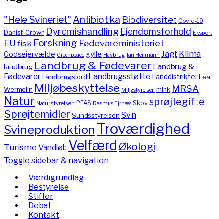
"Hele Svineriet"
Antibiotika
Biodiversitet
Covid-19
Dyremishandling
Ejendomsforhold
Danish Crown
Eksport
Forskning
Fødevareministeriet
EU
fisk
Jagt
Klima
gylle
Godsejervælde
Havbrug
Greenpeace
Ian Heilmann
Landbrug & Fødevarer
Landbrug &
landbrug
Fødevarer
Landbrugsstøtte
Landdistrikter
Landbrugsjord
Lea
Miljøbeskyttelse
MRSA
Wermelin
mink
Miljøstyrelsen
Natur
sprøjtegifte
PFAS
Skov
Naturstyrelsen
Rasmus Ejrnæs
Sprøjtemidler
Svin
Sundsstyrelsen
Troværdighed
Svineproduktion
Velfærd
Økologi
Turisme
Vandløb
Toggle sidebar & navigation
Værdigrundlag
Bestyrelse
Stifter
Debat
Kontakt