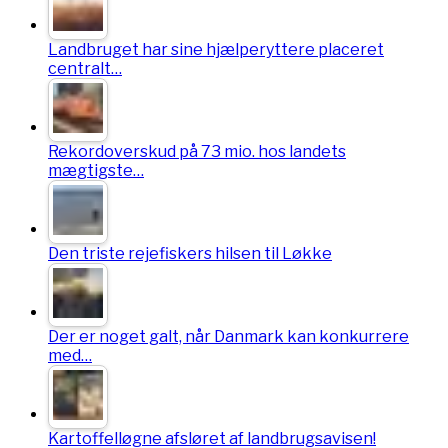
Landbruget har sine hjælperyttere placeret
centralt…
Rekordoverskud på 73 mio. hos landets
mægtigste…
Den triste rejefiskers hilsen til Løkke
Der er noget galt, når Danmark kan konkurrere
med…
Kartoffelløgne afsløret af landbrugsavisen!