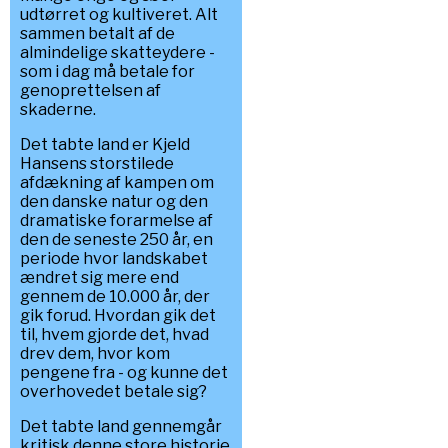
udtørret og kultiveret. Alt
sammen betalt af de
almindelige skatteydere -
som i dag må betale for
genoprettelsen af
skaderne.
Det tabte land er Kjeld
Hansens storstilede
afdækning af kampen om
den danske natur og den
dramatiske forarmelse af
den de seneste 250 år, en
periode hvor landskabet
ændret sig mere end
gennem de 10.000 år, der
gik forud. Hvordan gik det
til, hvem gjorde det, hvad
drev dem, hvor kom
pengene fra - og kunne det
overhovedet betale sig?
Det tabte land gennemgår
kritisk denne store historie