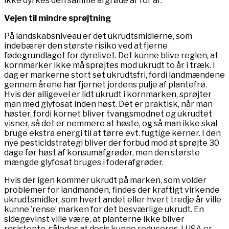
ikke dyrkes den samme afgrøde år for år.
Vejen til mindre sprøjtning
På landskabsniveau er det ukrudtsmidlerne, som
indebærer den største risiko ved at fjerne
fødegrundlaget for dyrelivet. Det kunne blive reglen, at
kornmarker ikke må sprøjtes mod ukrudt to år i træk. I
dag er markerne stort set ukrudtsfri, fordi landmændene
gennem årene har fjernet jordens pulje af plantefrø.
Hvis der alligevel er lidt ukrudt i kornmarken, sprøjter
man med glyfosat inden høst. Det er praktisk, når man
høster, fordi kornet bliver tvangsmodnet og ukrudtet
visner, så det er nemmere at høste, og så man ikke skal
bruge ekstra energi til at tørre evt. fugtige kerner. I den
nye pesticidstrategi bliver der forbud mod at sprøjte 30
dage før høst af konsumafgrøder, men den største
mængde glyfosat bruges i foderafgrøder.
Hvis der igen kommer ukrudt på marken, som volder
problemer for landmanden, findes der kraftigt virkende
ukrudtsmidler, som hvert andet eller hvert tredje år ville
kunne ’rense’ marken for det besværlige ukrudt. En
sidegevinst ville være, at planterne ikke bliver
resistente, således at dosis kunne reduceres. I USA er