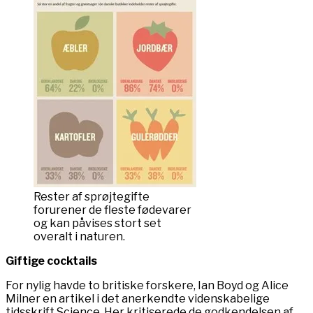
Rester af sprøjtegifte
forurener de fleste fødevarer
og kan påvises stort set
overalt i naturen.
Giftige cocktails
For nylig havde to britiske forskere, Ian Boyd og Alice
Milner en artikel i det anerkendte videnskabelige
tidsskrift Science. Her kritiserede de godkendelsen af