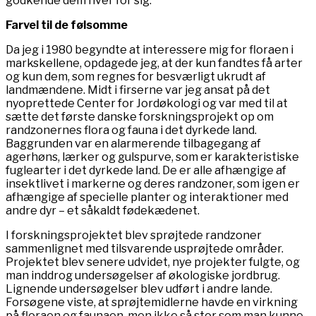
godkende dem hver for sig.
Farvel til de følsomme
Da jeg i 1980 begyndte at interessere mig for floraen i
markskellene, opdagede jeg, at der kun fandtes få arter
og kun dem, som regnes for besværligt ukrudt af
landmændene. Midt i firserne var jeg ansat på det
nyoprettede Center for Jordøkologi og var med til at
sætte det første danske forskningsprojekt op om
randzonernes flora og fauna i det dyrkede land.
Baggrunden var en alarmerende tilbagegang af
agerhøns, lærker og gulspurve, som er karakteristiske
fuglearter i det dyrkede land. De er alle afhængige af
insektlivet i markerne og deres randzoner, som igen er
afhængige af specielle planter og interaktioner med
andre dyr – et såkaldt fødekædenet.
I forskningsprojektet blev sprøjtede randzoner
sammenlignet med tilsvarende usprøjtede områder.
Projektet blev senere udvidet, nye projekter fulgte, og
man inddrog undersøgelser af økologiske jordbrug.
Lignende undersøgelser blev udført i andre lande.
Forsøgene viste, at sprøjtemidlerne havde en virkning
på floraen og faunaen, men ikke så stor som man kunne