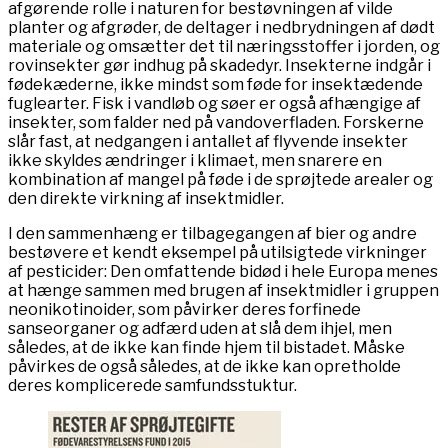
afgørende rolle i naturen for bestøvningen af vilde
planter og afgrøder, de deltager i nedbrydningen af dødt
materiale og omsætter det til næringsstoffer i jorden, og
rovinsekter gør indhug på skadedyr. Insekterne indgår i
fødekæderne, ikke mindst som føde for insektædende
fuglearter. Fisk i vandløb og søer er også afhængige af
insekter, som falder ned på vandoverfladen. Forskerne
slår fast, at nedgangen i antallet af flyvende insekter
ikke skyldes ændringer i klimaet, men snarere en
kombination af mangel på føde i de sprøjtede arealer og
den direkte virkning af insektmidler.
I den sammenhæng er tilbagegangen af bier og andre
bestøvere et kendt eksempel på utilsigtede virkninger
af pesticider: Den omfattende bidød i hele Europa menes
at hænge sammen med brugen af insektmidler i gruppen
neonikotinoider, som påvirker deres forfinede
sanseorganer og adfærd uden at slå dem ihjel, men
således, at de ikke kan finde hjem til bistadet. Måske
påvirkes de også således, at de ikke kan opretholde
deres komplicerede samfundsstuktur.