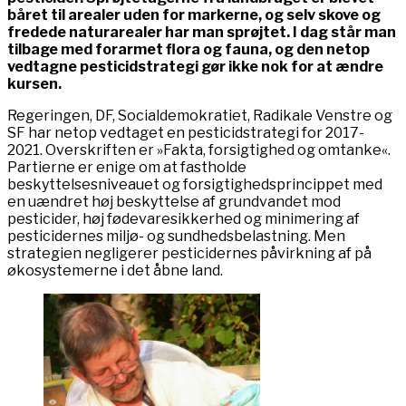
båret til arealer uden for markerne, og selv skove og
fredede naturarealer har man sprøjtet. I dag står man
tilbage med forarmet flora og fauna, og den netop
vedtagne pesticidstrategi gør ikke nok for at ændre
kursen.
Regeringen, DF, Socialdemokratiet, Radikale Venstre og
SF har netop vedtaget en pesticidstrategi for 2017-
2021. Overskriften er »Fakta, forsigtighed og omtanke«.
Partierne er enige om at fastholde
beskyttelsesniveauet og forsigtighedsprincippet med
en uændret høj beskyttelse af grundvandet mod
pesticider, høj fødevaresikkerhed og minimering af
pesticidernes miljø- og sundhedsbelastning. Men
strategien negligerer pesticidernes påvirkning af på
økosystemerne i det åbne land.