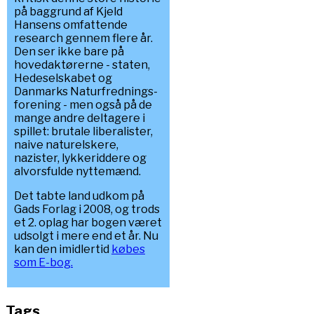
på baggrund af Kjeld
Hansens omfattende
research gennem flere år.
Den ser ikke bare på
hovedaktørerne - staten,
Hedeselskabet og
Danmarks Naturfrednings-
forening - men også på de
mange andre deltagere i
spillet: brutale liberalister,
naive naturelskere,
nazister, lykkeriddere og
alvorsfulde nyttemænd.
Det tabte land udkom på
Gads Forlag i 2008, og trods
et 2. oplag har bogen været
udsolgt i mere end et år. Nu
kan den imidlertid
købes
som E-bog.
Tags