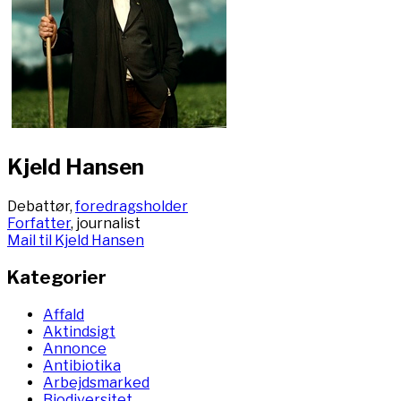
Kjeld Hansen
Debattør,
foredragsholder
Forfatter
, journalist
Mail til Kjeld Hansen
Kategorier
Affald
Aktindsigt
Annonce
Antibiotika
Arbejdsmarked
Biodiversitet