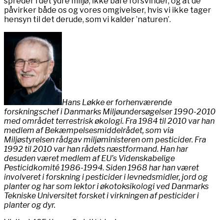
spreder i det ydre miljø, ikke bare forsvinder, og at de
påvirker både os og vores omgivelser, hvis vi ikke tager
hensyn til det derude, som vi kalder ’naturen’.
Hans Løkke er forhenværende
forskningschef i Danmarks Miljøundersøgelser 1990-2010
med området terrestrisk økologi. Fra 1984 til 2010 var han
medlem af Bekæmpelsesmiddelrådet, som via
Miljøstyrelsen rådgav miljøministeren om pesticider. Fra
1992 til 2010 var han rådets næstformand. Han har
desuden været medlem af EU’s Videnskabelige
Pesticidkomité 1986-1994. Siden 1968 har han været
involveret i forskning i pesticider i levnedsmidler, jord og
planter og har som lektor i økotoksikologi ved Danmarks
Tekniske Universitet forsket i virkningen af pesticider i
planter og dyr.