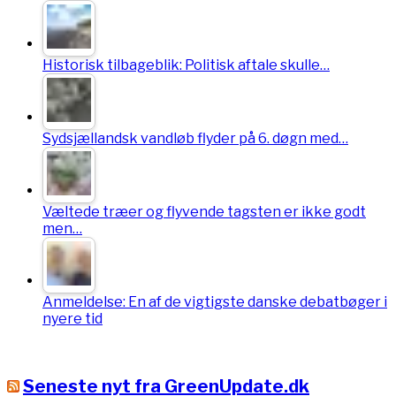
Historisk tilbageblik: Politisk aftale skulle…
Sydsjællandsk vandløb flyder på 6. døgn med…
Væltede træer og flyvende tagsten er ikke godt
men…
Anmeldelse: En af de vigtigste danske debatbøger i
nyere tid
Seneste nyt fra GreenUpdate.dk