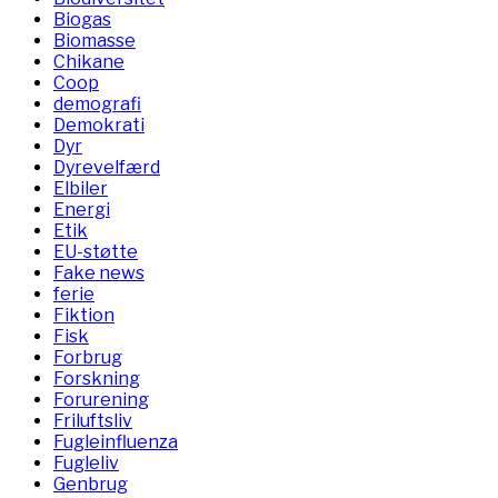
Biogas
Biomasse
Chikane
Coop
demografi
Demokrati
Dyr
Dyrevelfærd
Elbiler
Energi
Etik
EU-støtte
Fake news
ferie
Fiktion
Fisk
Forbrug
Forskning
Forurening
Friluftsliv
Fugleinfluenza
Fugleliv
Genbrug