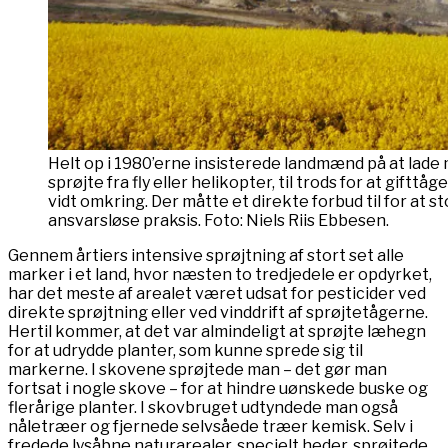
Helt op i 1980’erne insisterede landmænd på at lad
sprøjte fra fly eller helikopter, til trods for at giftt
vidt omkring. Der måtte et direkte forbud til for at 
ansvarsløse praksis. Foto: Niels Riis Ebbesen.
Gennem årtiers intensive sprøjtning af stort set alle
marker i et land, hvor næsten to tredjedele er opdyrket,
har det meste af arealet været udsat for pesticider ved
direkte sprøjtning eller ved vinddrift af sprøjtetågerne.
Hertil kommer, at det var almindeligt at sprøjte læhegn
for at udrydde planter, som kunne sprede sig til
markerne. I skovene sprøjtede man – det gør man
fortsat i nogle skove – for at hindre uønskede buske og
flerårige planter. I skovbruget udtyndede man også
nåletræer og fjernede selvsåede træer kemisk. Selv i
fredede lysåbne naturarealer, specielt heder, sprøjtede