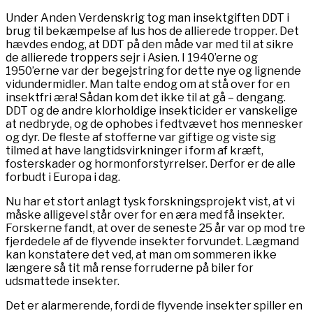
Under Anden Verdenskrig tog man insektgiften DDT i
brug til bekæmpelse af lus hos de allierede tropper. Det
hævdes endog, at DDT på den måde var med til at sikre
de allierede troppers sejr i Asien. I 1940’erne og
1950’erne var der begejstring for dette nye og lignende
vidundermidler. Man talte endog om at stå over for en
insektfri æra! Sådan kom det ikke til at gå – dengang.
DDT og de andre klorholdige insekticider er vanskelige
at nedbryde, og de ophobes i fedtvævet hos mennesker
og dyr. De fleste af stofferne var giftige og viste sig
tilmed at have langtidsvirkninger i form af kræft,
fosterskader og hormonforstyrrelser. Derfor er de alle
forbudt i Europa i dag.
Nu har et stort anlagt tysk forskningsprojekt vist, at vi
måske alligevel står over for en æra med få insekter.
Forskerne fandt, at over de seneste 25 år var op mod tre
fjerdedele af de flyvende insekter forvundet. Lægmand
kan konstatere det ved, at man om sommeren ikke
længere så tit må rense forruderne på biler for
udsmattede insekter.
Det er alarmerende, fordi de flyvende insekter spiller en