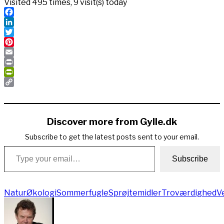
Visited 495 times, 9 visit(s) today
Facebook
LinkedIn
Twitter
Pinterest
Email
Print
PrintFriendly
Copy
Link
Discover more from Gylle.dk
Subscribe to get the latest posts sent to your email.
Type your email…
Subscribe
Natur
Økologi
Sommerfugle
Sprøjtemidler
Troværdighed
V