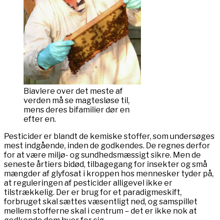
Biavlere over det meste af
verden må se magtesløse til,
mens deres bifamilier dør en
efter en.
Pesticider er blandt de kemiske stoffer, som undersøges
mest indgående, inden de godkendes. De regnes derfor
for at være miljø- og sundhedsmæssigt sikre. Men de
seneste årtiers bidød, tilbagegang for insekter og små
mængder af glyfosat i kroppen hos mennesker tyder på,
at reguleringen af pesticider alligevel ikke er
tilstrækkelig. Der er brug for et paradigmeskift,
forbruget skal sættes væsentligt ned, og samspillet
mellem stofferne skal i centrum – det er ikke nok at