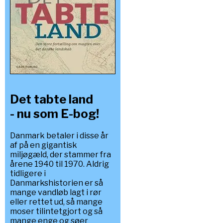
Det tabte land
- nu som E-bog!
Danmark betaler i disse år
af på en gigantisk
miljøgæld, der stammer fra
årene 1940 til 1970. Aldrig
tidligere i
Danmarkshistorien er så
mange vandløb lagt i rør
eller rettet ud, så mange
moser tilintetgjort og så
mange enge og søer