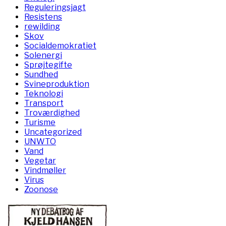
Reguleringsjagt
Resistens
rewilding
Skov
Socialdemokratiet
Solenergi
Sprøjtegifte
Sundhed
Svineproduktion
Teknologi
Transport
Troværdighed
Turisme
Uncategorized
UNWTO
Vand
Vegetar
Vindmøller
Virus
Zoonose