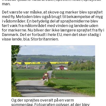
man.
Det værste var måske, at skove og marker blev sprøjtet
med fly. Metoden blev også brugt til bekæmpelse af myg
i vådområder. En betydelig del af sprøjtemidlerne blev
ført væk fra målområdet med vinden og landede uden
for markerne. Nu bliver der ikke længere sprøjtet fra fly i
Danmark. Det er forbudt i hele EU, men det sker stadig i
visse lande, bl.a. Storbritannien.
Og der sprøjtes overalt på en varm
sommerdag. Fotografen oplyser, at der blev