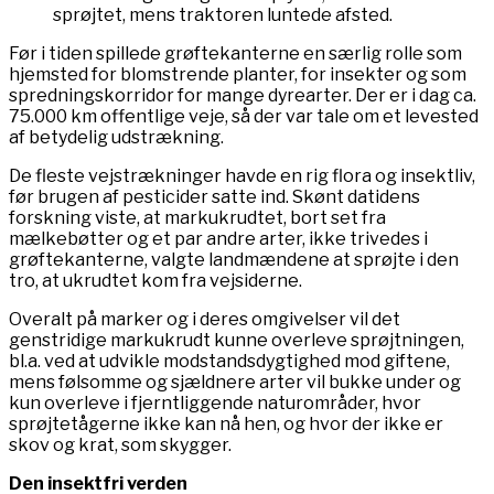
sprøjtet, mens traktoren luntede afsted.
Før i tiden spillede grøftekanterne en særlig rolle som
hjemsted for blomstrende planter, for insekter og som
spredningskorridor for mange dyrearter. Der er i dag ca.
75.000 km offentlige veje, så der var tale om et levested
af betydelig udstrækning.
De fleste vejstrækninger havde en rig flora og insektliv,
før brugen af pesticider satte ind. Skønt datidens
forskning viste, at markukrudtet, bort set fra
mælkebøtter og et par andre arter, ikke trivedes i
grøftekanterne, valgte landmændene at sprøjte i den
tro, at ukrudtet kom fra vejsiderne.
Overalt på marker og i deres omgivelser vil det
genstridige markukrudt kunne overleve sprøjtningen,
bl.a. ved at udvikle modstandsdygtighed mod giftene,
mens følsomme og sjældnere arter vil bukke under og
kun overleve i fjerntliggende naturområder, hvor
sprøjtetågerne ikke kan nå hen, og hvor der ikke er
skov og krat, som skygger.
Den insektfri verden