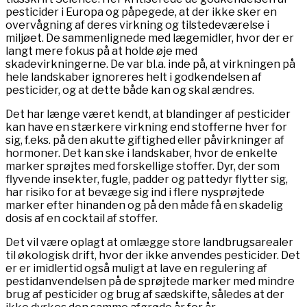
pesticider i Europa og påpegede, at der ikke sker en
overvågning af deres virkning og tilstedeværelse i
miljøet. De sammenlignede med lægemidler, hvor der er
langt mere fokus på at holde øje med
skadevirkningerne. De var bl.a. inde på, at virkningen på
hele landskaber ignoreres helt i godkendelsen af
pesticider, og at dette både kan og skal ændres.
Det har længe været kendt, at blandinger af pesticider
kan have en stærkere virkning end stofferne hver for
sig, f.eks. på den akutte giftighed eller påvirkninger af
hormoner. Det kan ske i landskaber, hvor de enkelte
marker sprøjtes med forskellige stoffer. Dyr, der som
flyvende insekter, fugle, padder og pattedyr flytter sig,
har risiko for at bevæge sig ind i flere nysprøjtede
marker efter hinanden og på den måde få en skadelig
dosis af en cocktail af stoffer.
Det vil være oplagt at omlægge store landbrugsarealer
til økologisk drift, hvor der ikke anvendes pesticider. Det
er er imidlertid også muligt at lave en regulering af
pestidanvendelsen på de sprøjtede marker med mindre
brug af pesticider og brug af sædskifte, således at der