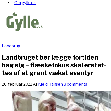
Om gylle.dk
Landbrug
Land­bru­get bør læg­ge for­ti­den
bag sig – flæ­ske­fo­kus skal er­stat­
tes af et grønt væk­st e­ven­tyr
20. februar 2021
Af
Kjeld Hansen
3 comments