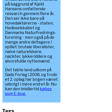
på baggrund af Kjeld
Hansens omfattende
research gennem flere år.
Den ser ikke bare på
hovedaktørerne - staten,
Hedeselskabet og
Danmarks Naturfrednings-
forening - men også på de
mange andre deltagere i
spillet: brutale liberalister,
naive naturelskere,
nazister, lykkeriddere og
alvorsfulde nyttemænd.
Det tabte land udkom på
Gads Forlag i 2008, og trods
et 2. oplag har bogen været
udsolgt i mere end et år. Nu
kan den imidlertid
købes
som E-bog.
Tags