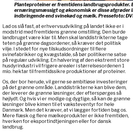
Planteproteiner er fremtidens landbrugsprodukter.
ernæringsmæssigt og økonomisk er disse afgrøder 
indbringende end svinekød og mælk. Pressefoto: DV
Lad os slå fast, at erhvervsudvikling på landet ikke er i
modstrid med fremtidens grønne omstilling. Den burde
landbruget være klar til. Men skal landdistrikterne tage
teten på grønne dagsordener, så kræver det politisk
vilje. I stedet for nye tilskudsordninger til flere
svinefabrikker og kvægstalde, så bør politikerne satse
på regulær udvikling. En halvering af den ekstremt store
husdyrindustri vil frigøre arealer i størrelsesordenen 1
mio. hektar til fremtidssikre produktioner af proteiner.
Os, der bor herude, vil gerne se ambitiøse investeringer
på det grønne område. Landdistrikterne kan blive dem,
der leverer de grønne løsninger, der efterspørges så
højlydt. Og hvis vi er modige og dygtige, så kan de grønne
løsninger blive kimen til et væksteventyr for hele
Danmark. Men det kræver, at vi lægger fortiden bag os.
Mere flæsk og flere mælkeprodukter er ikke fremtiden,
hverken for eksportindtjeningen eller for dansk
landbrug.