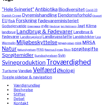
"Hele Svineriet"
Antibiotika
Biodiversitet
Covid-19
Dyremishandling
Ejendomsforhold
Danish Crown
Eksport
Forskning
Fødevareministeriet
EU
fisk
Jagt
Klima
gylle
Godsejervælde
Havbrug
Greenpeace
Ian Heilmann
Landbrug & Fødevarer
Landbrug &
landbrug
Fødevarer
Landbrugsstøtte
Landdistrikter
Landbrugsjord
Lea
Miljøbeskyttelse
MRSA
Wermelin
mink
Miljøstyrelsen
Natur
sprøjtegifte
PFAS
Skov
Naturstyrelsen
Rasmus Ejrnæs
Sprøjtemidler
Svin
Sundsstyrelsen
Troværdighed
Svineproduktion
Velfærd
Økologi
Turisme
Vandløb
Toggle sidebar & navigation
Værdigrundlag
Bestyrelse
Stifter
Debat
Kontakt