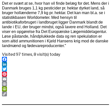
Det er svært at se, hvor han vil finde belæg for det. Mens der i
Danmark bruges 1,1 kg pesticider pr. hektar dyrket land, så
bruger hollænderne 7,9 kg pr. hektar. Det kan man bl.a. se i
statistikbasen Worldometer. Med hensyn til
antibiotikaforbruget i landbruget ligger Danmark blandt de
lande i EU, der bruger mindst, også lavere end Holland. Det
viser en opgørelse fra Det Europæiske Lægemiddelagentur.
Løse påstande, håndplukkede data og ren spekulation er
som altid ammunitionen i Kjeld Hansens krig mod de danske
landmænd og fødevareproducenter.”
Visited 97 times, 8 visit(s) today
Facebook
LinkedIn
Twitter
Pinterest
Email
Print
PrintFriendly
Copy
Link