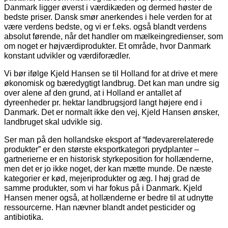
Danmark ligger øverst i værdikæden og dermed høster de
bedste priser. Dansk smør anerkendes i hele verden for at
være verdens bedste, og vi er f.eks. også blandt verdens
absolut førende, når det handler om mælkeingredienser, som
om noget er højværdiprodukter. Et område, hvor Danmark
konstant udvikler og værdiforædler.
Vi bør ifølge Kjeld Hansen se til Holland for at drive et mere
økonomisk og bæredygtigt landbrug. Det kan man undre sig
over alene af den grund, at i Holland er antallet af
dyreenheder pr. hektar landbrugsjord langt højere end i
Danmark. Det er normalt ikke den vej, Kjeld Hansen ønsker,
landbruget skal udvikle sig.
Ser man på den hollandske eksport af “fødevarerelaterede
produkter” er den største eksportkategori prydplanter –
gartnerierne er en historisk styrkeposition for hollænderne,
men det er jo ikke noget, der kan mætte munde. De næste
kategorier er kød, mejeriprodukter og æg. I høj grad de
samme produkter, som vi har fokus på i Danmark. Kjeld
Hansen mener også, at hollænderne er bedre til at udnytte
ressourcerne. Han nævner blandt andet pesticider og
antibiotika.