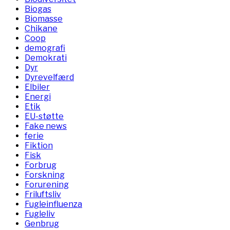
Biogas
Biomasse
Chikane
Coop
demografi
Demokrati
Dyr
Dyrevelfærd
Elbiler
Energi
Etik
EU-støtte
Fake news
ferie
Fiktion
Fisk
Forbrug
Forskning
Forurening
Friluftsliv
Fugleinfluenza
Fugleliv
Genbrug