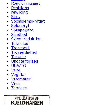
Reguleringsjagt
Resistens
rewilding
Skov
Socialdemokratiet
Solenergi
Sprøjtegifte
Sundhed
Svineproduktion
Teknologi
Transport
Troværdighed
Turisme
Uncategorized
UNWTO
Vand
Vegetar
Vindmøller
Virus
Zoonose