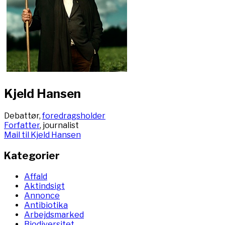
Kjeld Hansen
Debattør,
foredragsholder
Forfatter
, journalist
Mail til Kjeld Hansen
Kategorier
Affald
Aktindsigt
Annonce
Antibiotika
Arbejdsmarked
Biodiversitet