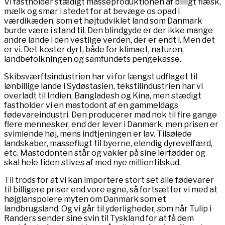
Vi fastholder stædigt masseproduktionen af billigt flæsk,
mælk og smør i stedet for at bevæge os opad i
værdikæden, som et højtudviklet land som Danmark
burde være i stand til. Den blindgyde er der ikke mange
andre lande i den vestlige verden, der er endt i. Men det
er vi. Det koster dyrt, både for klimaet, naturen,
landbefolkningen og samfundets pengekasse.
Skibsværftsindustrien har vi for længst udflaget til
lønbillige lande i Sydøstasien, tekstilindustrien har vi
overladt til Indien, Bangladesh og Kina, men stædigt
fastholder vi en mastodont af en gammeldags
fødevareindustri. Den producerer mad nok til fire gange
flere mennesker, end der lever i Danmark, men prisen er
svimlende høj, mens indtjeningen er lav. Tilsølede
landskaber, masseflugt til byerne, elendig dyrevelfærd,
etc. Mastodonten står og vakler på sine lerfødder og
skal hele tiden stives af med nye milliontilskud.
Til trods for at vi kan importere stort set alle fødevarer
til billigere priser end vore egne, så fortsætter vi med at
højglanspolere myten om Danmark som et
landbrugsland. Og vi går til yderligheder, som når Tulip i
Randers sender sine svin til Tyskland for at få dem