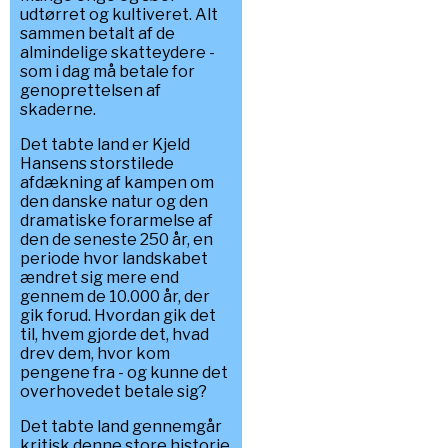
udtørret og kultiveret. Alt
sammen betalt af de
almindelige skatteydere -
som i dag må betale for
genoprettelsen af
skaderne.
Det tabte land er Kjeld
Hansens storstilede
afdækning af kampen om
den danske natur og den
dramatiske forarmelse af
den de seneste 250 år, en
periode hvor landskabet
ændret sig mere end
gennem de 10.000 år, der
gik forud. Hvordan gik det
til, hvem gjorde det, hvad
drev dem, hvor kom
pengene fra - og kunne det
overhovedet betale sig?
Det tabte land gennemgår
kritisk denne store historie