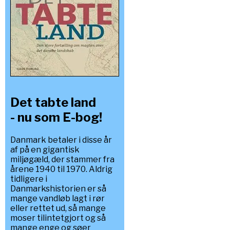
Det tabte land
- nu som E-bog!
Danmark betaler i disse år
af på en gigantisk
miljøgæld, der stammer fra
årene 1940 til 1970. Aldrig
tidligere i
Danmarkshistorien er så
mange vandløb lagt i rør
eller rettet ud, så mange
moser tilintetgjort og så
mange enge og søer