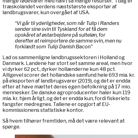
mange fødevarer med halvt så mange resurser.” I dag er
træskolandet verdens næststørste eksportør af
landbrugsvarer, kun overgået af USA.
“Vi går til yderligheder, som når Tulip i Randers
sender sine svin til Tyskland for at få dem
opskåret af østarbejdere på sulteløn, for
derefter at reimportere de samme svin, men nu
forklædt som Tulip Danish Bacon”
Lad os sammenligne landbrugssektoren i Holland og
Danmark. Landene har stort set samme areal, men hvor
vi dyrker 62 pct., dyrker hollænderne kun 48 pct.
Alligevel scorer det hollandske samfund hele 693 mia. kr.
på eksporten af landbrugsvarer (2019), og det er endda
efter at have mættet deres egen befolkning på 17 mio.
mennesker. De danske agroproducenter haler kun 119
mia. kr. hjem årligt, og det er endda kun, fordi fiskeriets
fangster medregnes. Tallene er opgjort af EU-
kommissionens statistiske kontor.
Så hvem tilhører fremtiden, må det være relevant at
spørge.