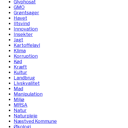
Glyphosat
GMO
Grøntsager
Havet
Iltsvind
Innovation
Insekter
Jagt
Kartoffelavl
Klima
Korruption
Kød
Kræft
Kultur
Landbrug
Livskvalitet
Mad
Manipulation
Miljø
MRSA
Natur
Naturpleje
Næstved Kommune
Økologi