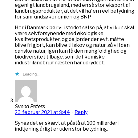
egenligt landbrugsland, med en så stor eksport af
landbrugsprodukter, at det vil ha’ en reel betydning
for samfundsøkonomien og BNP.
Her i Danmark bør vi i stedet satse på, at vi kun skal
være selvforsynende med økologiske
kvalitetsprodukter, og de jorder der evt. måtte
blive frigjort, kan blive til skov og natur, så vi i den
danske natur, igen kan få den mangfoldighed og
biodiversitet tilbage, som det kemiske
industrilandbrug næsten har udryddet.
Loading...
Svend Peters
23. februar 2021 at 9:44
·
Reply
Synes det er skævt at påstå at 100 miliarder i
indtjening årligt er uden stor betydning.