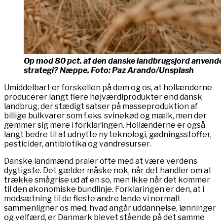
Op mod 80 pct. af den danske landbrugsjord anvendes 
strategi? Næppe. Foto: Paz Arando/Unsplash
Umiddelbart er forskellen på dem og os, at hollænderne
producerer langt flere højværdiprodukter end dansk
landbrug, der stædigt satser på masseproduktion af
billige bulkvarer som f.eks. svinekød og mælk, men der
gemmer sig mere i forklaringen. Hollænderne er også
langt bedre til at udnytte ny teknologi, gødningsstoffer,
pesticider, antibiotika og vandresurser.
Danske landmænd praler ofte med at være verdens
dygtigste. Det gælder måske nok, når det handler om at
trække smågrise ud af en so, men ikke når det kommer
til den økonomiske bundlinje. Forklaringen er den, at i
modsætning til de fleste andre lande vi normalt
sammenligner os med, hvad angår uddannelse, lønninger
og velfærd, er Danmark blevet stående på det samme