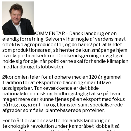
KOMMENTAR – Dansk landbrug er en
elendig forretning. Selvom vi har nogle af verdens mest
effektive agroproducenter, og de har 62 pct. af landet
som produktionsareal, så henter de kun småpenge hjem
fra eksportmarkederne. Den kendsgerning er vigtig at
holde sig for øje, når politikerne skal forhandle klimaplan
med landbrugets lobbyister.
Økonomien taler for at ophøre med en 120 år gammel
tradition for at eksportere bacon og smør til lave
udsalgspriser. Tankevækkende er det både
nationaløkonomisk og landbrugsfagligt at se på, hvor
meget mere der kunne tjenes på en eksport med fokus
på frugt og grønt, frø og blomster samt specialiserede
afgrøder som f.eks. plantebaserede proteiner.
For to årtier siden søsatte hollandsk landbrug en
teknologisk revolution under kampråbet ”dobbelt så