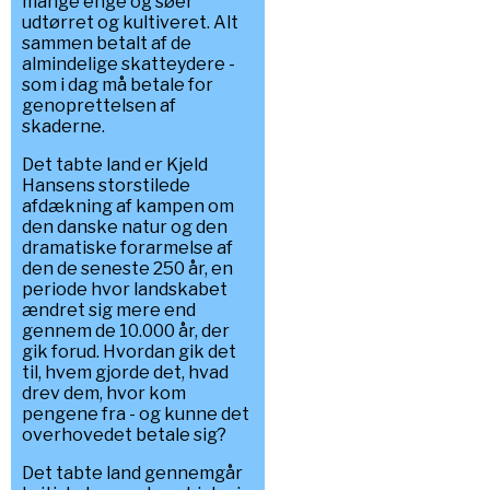
mange enge og søer
udtørret og kultiveret. Alt
sammen betalt af de
almindelige skatteydere -
som i dag må betale for
genoprettelsen af
skaderne.
Det tabte land er Kjeld
Hansens storstilede
afdækning af kampen om
den danske natur og den
dramatiske forarmelse af
den de seneste 250 år, en
periode hvor landskabet
ændret sig mere end
gennem de 10.000 år, der
gik forud. Hvordan gik det
til, hvem gjorde det, hvad
drev dem, hvor kom
pengene fra - og kunne det
overhovedet betale sig?
Det tabte land gennemgår