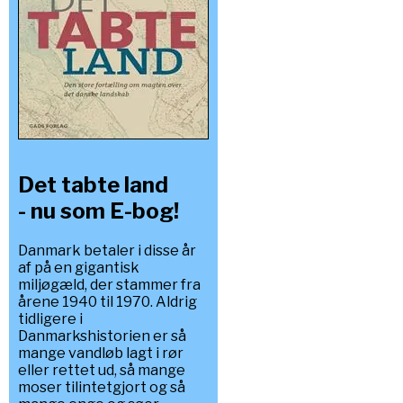
Det tabte land
- nu som E-bog!
Danmark betaler i disse år
af på en gigantisk
miljøgæld, der stammer fra
årene 1940 til 1970. Aldrig
tidligere i
Danmarkshistorien er så
mange vandløb lagt i rør
eller rettet ud, så mange
moser tilintetgjort og så