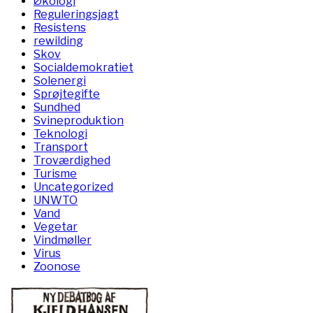
Økologi
Reguleringsjagt
Resistens
rewilding
Skov
Socialdemokratiet
Solenergi
Sprøjtegifte
Sundhed
Svineproduktion
Teknologi
Transport
Troværdighed
Turisme
Uncategorized
UNWTO
Vand
Vegetar
Vindmøller
Virus
Zoonose