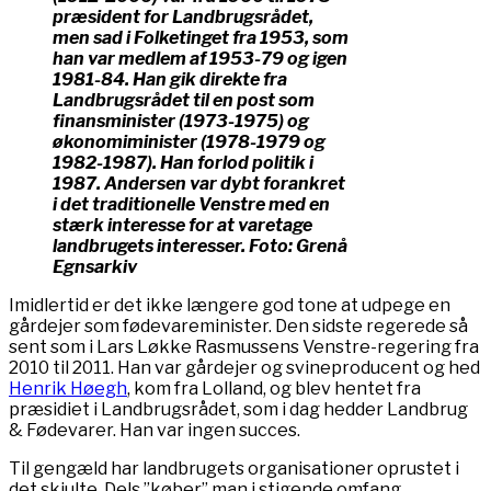
præsident for Landbrugsrådet,
men sad i Folketinget fra 1953, som
han var medlem af 1953-79 og igen
1981-84. Han gik direkte fra
Landbrugsrådet til en post som
finansminister (1973-1975) og
økonomiminister (1978-1979 og
1982-1987). Han forlod politik i
1987. Andersen var dybt forankret
i det traditionelle Venstre med en
stærk interesse for at varetage
landbrugets interesser. Foto: Grenå
Egnsarkiv
Imidlertid er det ikke længere god tone at udpege en
gårdejer som fødevareminister. Den sidste regerede så
sent som i Lars Løkke Rasmussens Venstre-regering fra
2010 til 2011. Han var gårdejer og svineproducent og hed
Henrik Høegh
, kom fra Lolland, og blev hentet fra
præsidiet i Landbrugsrådet, som i dag hedder Landbrug
& Fødevarer. Han var ingen succes.
Til gengæld har landbrugets organisationer oprustet i
det skjulte. Dels ”køber” man i stigende omfang