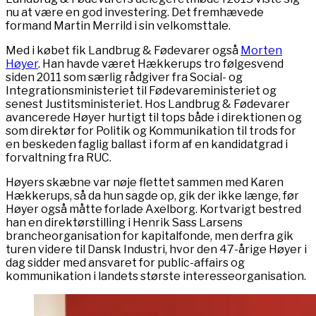
nu at være en god investering. Det fremhævede
formand Martin Merrild i sin velkomsttale.
Med i købet fik Landbrug & Fødevarer også
Morten
Høyer
. Han havde været Hækkerups tro følgesvend
siden 2011 som særlig rådgiver fra Social- og
Integrationsministeriet til Fødevareministeriet og
senest Justitsministeriet. Hos Landbrug & Fødevarer
avancerede Høyer hurtigt til tops både i direktionen og
som direktør for Politik og Kommunikation til trods for
en beskeden faglig ballast i form af en kandidatgrad i
forvaltning fra RUC.
Høyers skæbne var nøje flettet sammen med Karen
Hækkerups, så da hun sagde op, gik der ikke længe, før
Høyer også måtte forlade Axelborg. Kortvarigt bestred
han en direktørstilling i Henrik Sass Larsens
brancheorganisation for kapitalfonde, men derfra gik
turen videre til Dansk Industri, hvor den 47-årige Høyer i
dag sidder med ansvaret for public-affairs og
kommunikation i landets største interesseorganisation.