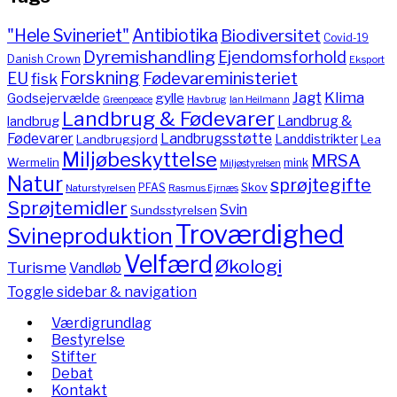
"Hele Svineriet"
Antibiotika
Biodiversitet
Covid-19
Dyremishandling
Ejendomsforhold
Danish Crown
Eksport
Forskning
Fødevareministeriet
EU
fisk
Jagt
Klima
gylle
Godsejervælde
Havbrug
Greenpeace
Ian Heilmann
Landbrug & Fødevarer
Landbrug &
landbrug
Fødevarer
Landbrugsstøtte
Landdistrikter
Landbrugsjord
Lea
Miljøbeskyttelse
MRSA
Wermelin
mink
Miljøstyrelsen
Natur
sprøjtegifte
PFAS
Skov
Naturstyrelsen
Rasmus Ejrnæs
Sprøjtemidler
Svin
Sundsstyrelsen
Troværdighed
Svineproduktion
Velfærd
Økologi
Turisme
Vandløb
Toggle sidebar & navigation
Værdigrundlag
Bestyrelse
Stifter
Debat
Kontakt