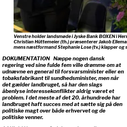
Venstre holder landsmøde i Jyske Bank BOXEN i Herni
Christian Hüttemeier (th.) præsenterer Jakob Ellema
mens næstformand Stephanie Lose (tv.) klapper og se
DOKUMENTATION Næppe nogen dansk
regering ved sine fulde fem ville drømme om at
udnævne en general til forsvarsminister eller en
tobaksfabrikant til sundhedsminister, men når
det gælder landbruget, så har den slags
åbenlyse interessekonflikter aldrig været et
problem. I det meste af det 20. århundrede har
landbruget haft succes med at sætte sig på den
politiske magt over både erhvervet og de
politiske venner.