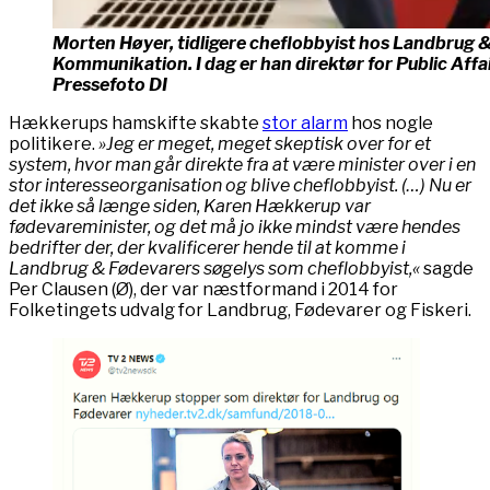
Morten Høyer, tidligere cheflobbyist hos Landbrug &
Kommunikation. I dag er han direktør for Public Aff
Pressefoto DI
Hækkerups hamskifte skabte
stor alarm
hos nogle
politikere.
»Jeg er meget, meget skeptisk over for et
system, hvor man går direkte fra at være minister over i en
stor interesseorganisation og blive cheflobbyist. (…) Nu er
det ikke så længe siden, Karen Hækkerup var
fødevareminister, og det må jo ikke mindst være hendes
bedrifter der, der kvalificerer hende til at komme i
Landbrug & Fødevarers søgelys som cheflobbyist,«
sagde
Per Clausen (Ø), der var næstformand i 2014 for
Folketingets udvalg for Landbrug, Fødevarer og Fiskeri.