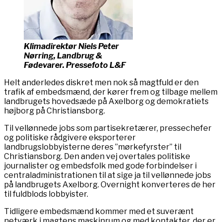
Klimadirektør Niels Peter
Nørring, Landbrug &
Fødevarer. Pressefoto L&F
Helt anderledes diskret men nok så magtfuld er den
trafik af embedsmænd, der kører frem og tilbage mellem
landbrugets hovedsæde på Axelborg og demokratiets
højborg på Christiansborg.
Til vellønnede jobs som partisekretærer, pressechefer
og politiske rådgivere eksporterer
landbrugslobbyisterne deres ”mørkefyrster” til
Christiansborg. Den anden vej overtales politiske
journalister og embedsfolk med gode forbindelser i
centraladministrationen til at sige ja til vellønnede jobs
på landbrugets Axelborg. Overnight konverteres de her
til fuldblods lobbyister.
Tidligere embedsmænd kommer med et suverænt
netværk i magtens maskinrum og med kontakter, der er