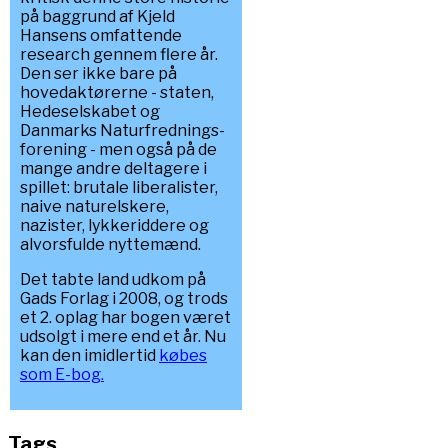
på baggrund af Kjeld
Hansens omfattende
research gennem flere år.
Den ser ikke bare på
hovedaktørerne - staten,
Hedeselskabet og
Danmarks Naturfrednings-
forening - men også på de
mange andre deltagere i
spillet: brutale liberalister,
naive naturelskere,
nazister, lykkeriddere og
alvorsfulde nyttemænd.
Det tabte land udkom på
Gads Forlag i 2008, og trods
et 2. oplag har bogen været
udsolgt i mere end et år. Nu
kan den imidlertid
købes
som E-bog.
Tags