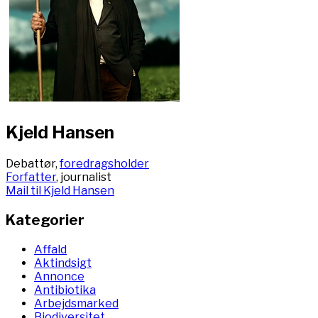
Kjeld Hansen
Debattør,
foredragsholder
Forfatter
, journalist
Mail til Kjeld Hansen
Kategorier
Affald
Aktindsigt
Annonce
Antibiotika
Arbejdsmarked
Biodiversitet