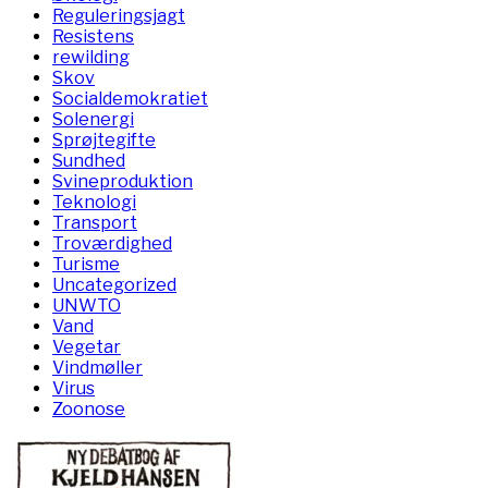
Reguleringsjagt
Resistens
rewilding
Skov
Socialdemokratiet
Solenergi
Sprøjtegifte
Sundhed
Svineproduktion
Teknologi
Transport
Troværdighed
Turisme
Uncategorized
UNWTO
Vand
Vegetar
Vindmøller
Virus
Zoonose