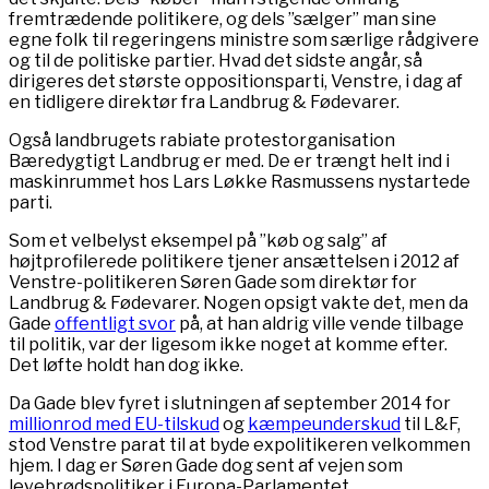
fremtrædende politikere, og dels ”sælger” man sine
egne folk til regeringens ministre som særlige rådgivere
og til de politiske partier. Hvad det sidste angår, så
dirigeres det største oppositionsparti, Venstre, i dag af
en tidligere direktør fra Landbrug & Fødevarer.
Også landbrugets rabiate protestorganisation
Bæredygtigt Landbrug er med. De er trængt helt ind i
maskinrummet hos Lars Løkke Rasmussens nystartede
parti.
Som et velbelyst eksempel på ”køb og salg” af
højtprofilerede politikere tjener ansættelsen i 2012 af
Venstre-politikeren Søren Gade som direktør for
Landbrug & Fødevarer. Nogen opsigt vakte det, men da
Gade
offentligt svor
på, at han aldrig ville vende tilbage
til politik, var der ligesom ikke noget at komme efter.
Det løfte holdt han dog ikke.
Da Gade blev fyret i slutningen af september 2014 for
millionrod med EU-tilskud
og
kæmpeunderskud
til L&F,
stod Venstre parat til at byde expolitikeren velkommen
hjem. I dag er Søren Gade dog sent af vejen som
levebrødspolitiker i Europa-Parlamentet.