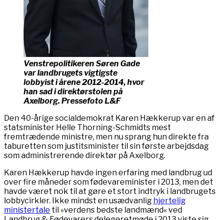
Venstrepolitikeren Søren Gade
var landbrugets vigtigste
lobbyist i årene 2012-2014, hvor
han sad i direktørstolen på
Axelborg. Pressefoto L&F
Den 40-årige socialdemokrat Karen Hækkerup var en af
statsminister Helle Thorning-Schmidts mest
fremtrædende ministre, men nu sprang hun direkte fra
taburetten som justitsminister til sin første arbejdsdag
som administrerende direktør på Axelborg.
Karen Hækkerup havde ingen erfaring med landbrug ud
over fire måneder som fødevareminister i 2013, men det
havde været nok til at gøre et stort indtryk i landbrugets
lobbycirkler. Ikke mindst en usædvanlig
hjertelig
ministertale
til »verdens bedste landmænd« ved
Landbrug & Fødevarers delegeretmøde i 2013 viste sig