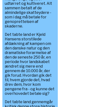
udtørret og kultiveret. Alt
sammen betalt af de
almindelige skatteydere -
som i dag må betale for
genoprettelsen af
skaderne.
Det tabte land er Kjeld
Hansens storstilede
afdækning af kampen om
den danske natur og den
dramatiske forarmelse af
den de seneste 250 år, en
periode hvor landskabet
ændret sig mere end
gennem de 10.000 år, der
gik forud. Hvordan gik det
til, hvem gjorde det, hvad
drev dem, hvor kom
pengene fra - og kunne det
overhovedet betale sig?
Det tabte land gennemgår
kritisk denne store historie