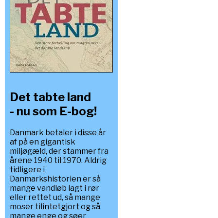
Det tabte land
- nu som E-bog!
Danmark betaler i disse år
af på en gigantisk
miljøgæld, der stammer fra
årene 1940 til 1970. Aldrig
tidligere i
Danmarkshistorien er så
mange vandløb lagt i rør
eller rettet ud, så mange
moser tilintetgjort og så
mange enge og søer