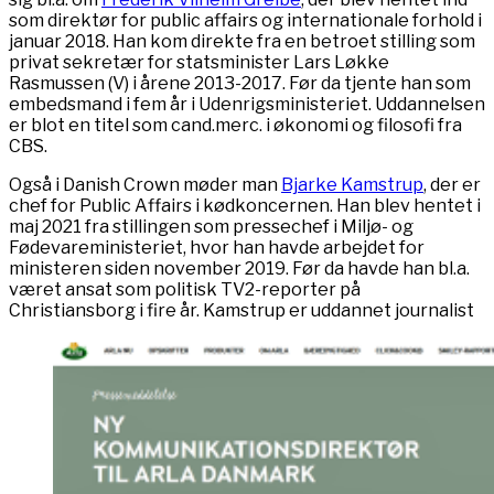
som direktør for public affairs og internationale forhold i
januar 2018. Han kom direkte fra en betroet stilling som
privat sekretær for statsminister Lars Løkke
Rasmussen (V) i årene 2013-2017. Før da tjente han som
embedsmand i fem år i Udenrigsministeriet. Uddannelsen
er blot en titel som cand.merc. i økonomi og filosofi fra
CBS.
Også i Danish Crown møder man
Bjarke Kamstrup
, der er
chef for Public Affairs i kødkoncernen. Han blev hentet i
maj 2021 fra stillingen som pressechef i Miljø- og
Fødevareministeriet, hvor han havde arbejdet for
ministeren siden november 2019. Før da havde han bl.a.
været ansat som politisk TV2-reporter på
Christiansborg i fire år. Kamstrup er uddannet journalist