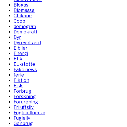
Biogas
Biomasse
Chikane
Coop
demografi
Demokrati
Dyr
Dyrevelfærd
Elbiler
Energi
Etik
EU-støtte
Fake news
ferie
Fiktion
Fisk
Forbrug
Forskning
Forurening
Friluftsliv
Fugleinfluenza
Fugleliv
Genbrug