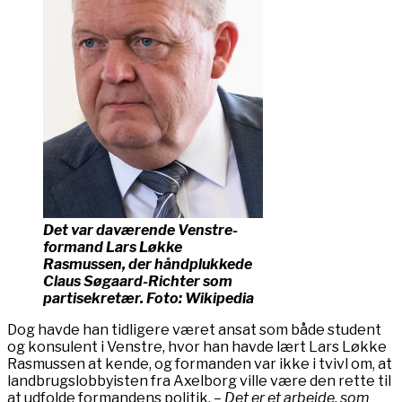
Det var daværende Venstre-
formand Lars Løkke
Rasmussen, der håndplukkede
Claus Søgaard-Richter som
partisekretær. Foto: Wikipedia
Dog havde han tidligere været ansat som både student
og konsulent i Venstre, hvor han havde lært Lars Løkke
Rasmussen at kende, og formanden var ikke i tvivl om, at
landbrugslobbyisten fra Axelborg ville være den rette til
at udfolde formandens politik.
– Det er et arbejde, som