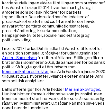
karriereudviklingen videre til stillingen som pressechef
hos Venstre fra april 2014, hvor han hurtigt steg i
graderne som politisk rådgiver for partiets
toppolitikere. Desuden stod han for ledelsen af
pressesekretariatet med ca. 14 ansatte, der havde
ansvaret for partiets kommunikationsstrategi,
pressehåndtering, krisekommunikation,
kampagneaktiviteter, sociale mediestrategi og
politikudvikling.
I marts 2017 forlod Dahl imidlertid Venstre til fordel for
en position som særlig rådgiver for udenrigsminister
Anders Samuelsen
fra Liberal Alliance. Stillingen fik en
brat ende i i sommeren 2019, da Samuelsen forlod dansk
politik. Så fulgte godt et års indsats som
kommunikationsdirektør
hos Arla Foods fra januar 2020
til august 2021, hvorefter Jyllands-Posten ansatte Dahl
som politisk analytiker.
Dahls efterfølger hos Arla hedder
Mariam Skovfoged
.
Hun har blot en formel uddannelse som journalist, men
kommer med et stort netværk efter seks år som særlig
rådgiver i Miljøministeriet. Og sådan kan man blive ved i
noget nær det uendelige.