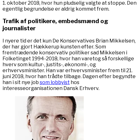
1. oktober 2018, hvor hun pludselig valgte at stoppe. Den
egentlig begrundelse er aldrig kommet frem.
Trafik af politikere, embedsmænd og
journalister
I nyere tid er det kun De Konservatives Brian Mikkelsen,
der har gjort Hækkerup kunsten efter. Som
fremtrædende konservativ politiker sad Mikkelsen i
Folketinget 1994-2018, hvor han varetog så forskellige
hverv som kultur-, justits-, økonomi-, og
erhvervsminister. Han var erhvervsminister frem til 21.
juni 2018, hvor han trådte tilbage. Dagen efter begyndte
han i sit nye job
som lobbyist
hos
interesseorganisationen Dansk Erhverv.