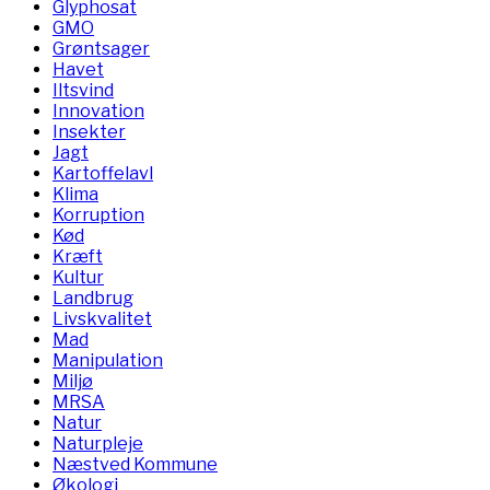
Glyphosat
GMO
Grøntsager
Havet
Iltsvind
Innovation
Insekter
Jagt
Kartoffelavl
Klima
Korruption
Kød
Kræft
Kultur
Landbrug
Livskvalitet
Mad
Manipulation
Miljø
MRSA
Natur
Naturpleje
Næstved Kommune
Økologi