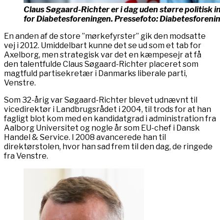
Claus Søgaard-Richter er i dag uden større politisk 
for Diabetesforeningen. Pressefoto: Diabetesforeni
En anden af de store ”mørkefyrster” gik den modsatte
vej i 2012. Umiddelbart kunne det se ud som et tab for
Axelborg, men strategisk var det en kæmpesejr at få
den talentfulde Claus Søgaard-Richter placeret som
magtfuld partisekretær i Danmarks liberale parti,
Venstre.
Som 32-årig var Søgaard-Richter blevet udnævnt til
vicedirektør i Landbrugsrådet i 2004, til trods for at han
fagligt blot kom med en kandidatgrad i administration fra
Aalborg Universitet og nogle år som EU-chef i Dansk
Handel & Service. I 2008 avancerede han til
direktørstolen, hvor han sad frem til den dag, de ringede
fra Venstre.