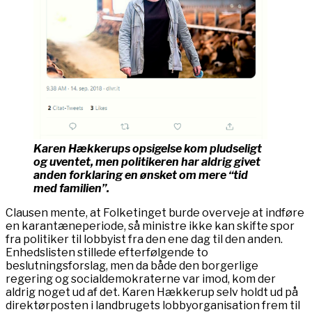
Karen Hækkerups opsigelse kom pludseligt
og uventet, men politikeren har aldrig givet
anden forklaring en ønsket om mere “tid
med familien”.
Clausen mente, at Folketinget burde overveje at indføre
en karantæneperiode, så ministre ikke kan skifte spor
fra politiker til lobbyist fra den ene dag til den anden.
Enhedslisten stillede efterfølgende to
beslutningsforslag, men da både den borgerlige
regering og socialdemokraterne var imod, kom der
aldrig noget ud af det. Karen Hækkerup selv holdt ud på
direktørposten i landbrugets lobbyorganisation frem til