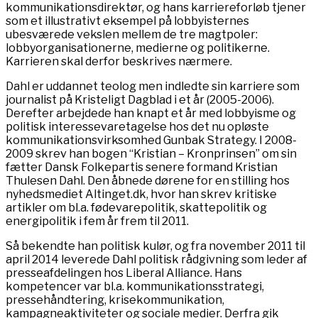
kommunikationsdirektør, og hans karriereforløb tjener
som et illustrativt eksempel på lobbyisternes
ubesværede vekslen mellem de tre magtpoler:
lobbyorganisationerne, medierne og politikerne.
Karrieren skal derfor beskrives nærmere.
Dahl er uddannet teolog men indledte sin karriere som
journalist på Kristeligt Dagblad i et år (2005-2006).
Derefter arbejdede han knapt et år med lobbyisme og
politisk interessevaretagelse hos det nu opløste
kommunikationsvirksomhed Gunbak Strategy. I 2008-
2009 skrev han bogen “Kristian – Kronprinsen” om sin
fætter Dansk Folkepartis senere formand Kristian
Thulesen Dahl. Den åbnede dørene for en stilling hos
nyhedsmediet Altinget.dk, hvor han skrev kritiske
artikler om bl.a. fødevarepolitik, skattepolitik og
energipolitik i fem år frem til 2011.
Så bekendte han politisk kulør, og fra november 2011 til
april 2014 leverede Dahl politisk rådgivning som leder af
presseafdelingen hos Liberal Alliance. Hans
kompetencer var bl.a. kommunikationsstrategi,
pressehåndtering, krisekommunikation,
kampagneaktiviteter og sociale medier. Derfra gik