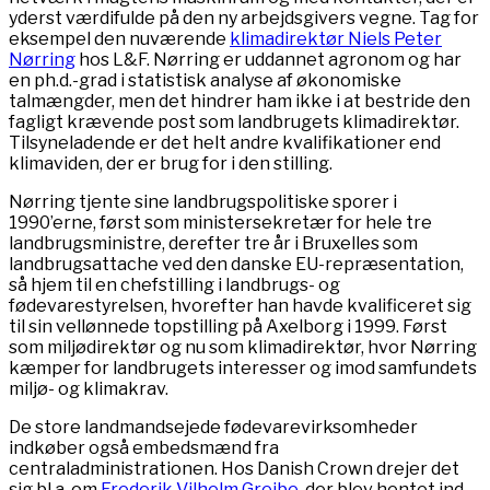
yderst værdifulde på den ny arbejdsgivers vegne. Tag for
eksempel den nuværende
klimadirektør Niels Peter
Nørring
hos L&F. Nørring er uddannet agronom og har
en ph.d.-grad i statistisk analyse af økonomiske
talmængder, men det hindrer ham ikke i at bestride den
fagligt krævende post som landbrugets klimadirektør.
Tilsyneladende er det helt andre kvalifikationer end
klimaviden, der er brug for i den stilling.
Nørring tjente sine landbrugspolitiske sporer i
1990’erne, først som ministersekretær for hele tre
landbrugsministre, derefter tre år i Bruxelles som
landbrugsattache ved den danske EU-repræsentation,
så hjem til en chefstilling i landbrugs- og
fødevarestyrelsen, hvorefter han havde kvalificeret sig
til sin vellønnede topstilling på Axelborg i 1999. Først
som miljødirektør og nu som klimadirektør, hvor Nørring
kæmper for landbrugets interesser og imod samfundets
miljø- og klimakrav.
De store landmandsejede fødevarevirksomheder
indkøber også embedsmænd fra
centraladministrationen. Hos Danish Crown drejer det
sig bl.a. om
Frederik Vilhelm Greibe
, der blev hentet ind