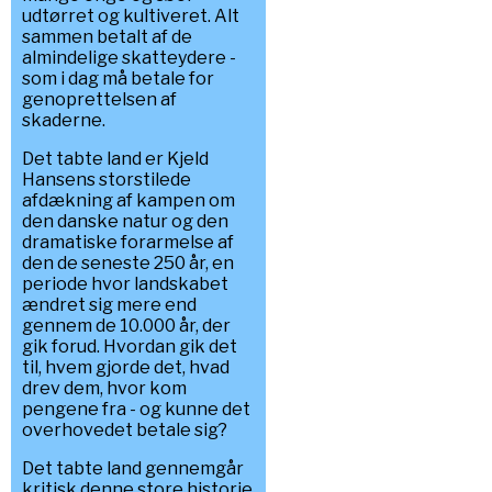
udtørret og kultiveret. Alt
sammen betalt af de
almindelige skatteydere -
som i dag må betale for
genoprettelsen af
skaderne.
Det tabte land er Kjeld
Hansens storstilede
afdækning af kampen om
den danske natur og den
dramatiske forarmelse af
den de seneste 250 år, en
periode hvor landskabet
ændret sig mere end
gennem de 10.000 år, der
gik forud. Hvordan gik det
til, hvem gjorde det, hvad
drev dem, hvor kom
pengene fra - og kunne det
overhovedet betale sig?
Det tabte land gennemgår
kritisk denne store historie