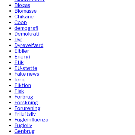
Biogas
Biomasse
Chikane
Coop
demografi
Demokrati
Dyr
Dyrevelfærd
Elbiler
Energi
Etik
EU-støtte
Fake news
ferie
Fiktion
Fisk
Forbrug
Forskning
Forurening
Friluftsliv
Fugleinfluenza
Fugleliv
Genbrug