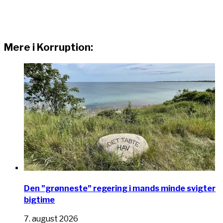
Mere i Korruption:
Den ”grønneste” regering i mands minde svigter
bigtime
7. august 2026