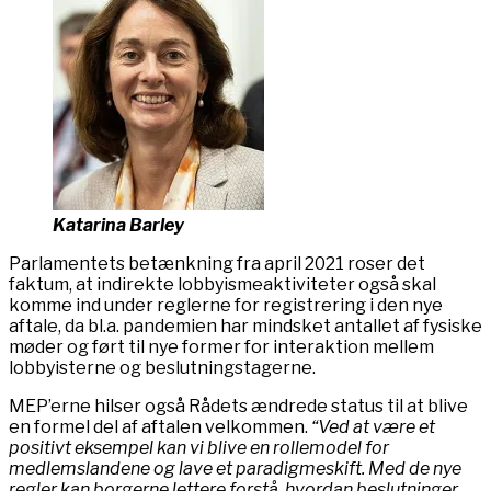
Katarina Barley
Parlamentets betænkning fra april 2021 roser det
faktum, at indirekte lobbyismeaktiviteter også skal
komme ind under reglerne for registrering i den nye
aftale, da bl.a. pandemien har mindsket antallet af fysiske
møder og ført til nye former for interaktion mellem
lobbyisterne og beslutningstagerne.
MEP’erne hilser også Rådets ændrede status til at blive
en formel del af aftalen velkommen.
“Ved at være et
positivt eksempel kan vi blive en rollemodel for
medlemslandene og lave et paradigmeskift. Med de nye
regler kan borgerne lettere forstå, hvordan beslutninger,