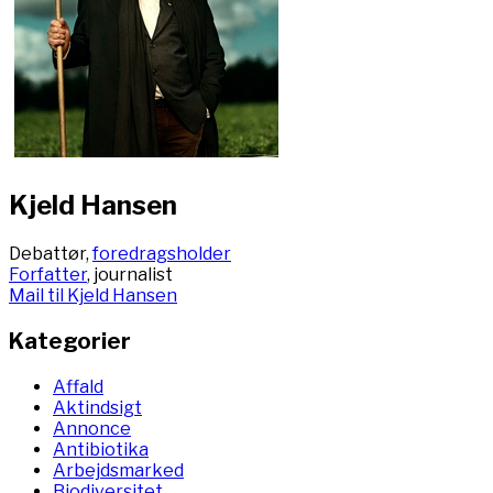
Kjeld Hansen
Debattør,
foredragsholder
Forfatter
, journalist
Mail til Kjeld Hansen
Kategorier
Affald
Aktindsigt
Annonce
Antibiotika
Arbejdsmarked
Biodiversitet