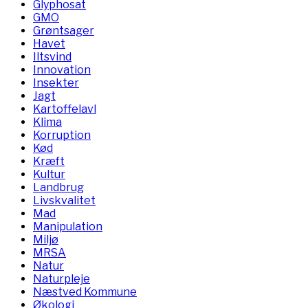
Glyphosat
GMO
Grøntsager
Havet
Iltsvind
Innovation
Insekter
Jagt
Kartoffelavl
Klima
Korruption
Kød
Kræft
Kultur
Landbrug
Livskvalitet
Mad
Manipulation
Miljø
MRSA
Natur
Naturpleje
Næstved Kommune
Økologi