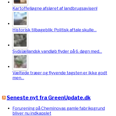
Kartoffelløgne afsløret af landbrugsavisen!
Historisk tilbageblik: Politisk aftale skulle…
Sydsjællandsk vandløb flyder på 6. døgn med…
Væltede træer og flyvende tagsten er ikke godt
men…
Seneste nyt fra GreenUpdate.dk
Forurening på Cheminovas gamle fabriksgrund
bliver nu indkapslet