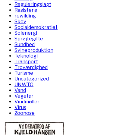
Reguleringsjagt
Resistens
rewilding
Skov
Socialdemokratiet
Solenergi
Sprøjtegifte
Sundhed
Svineproduktion
Teknologi
Transport
Troværdighed
Turisme
Uncategorized
UNWTO
Vand
Vegetar
Vindmøller
Virus
Zoonose