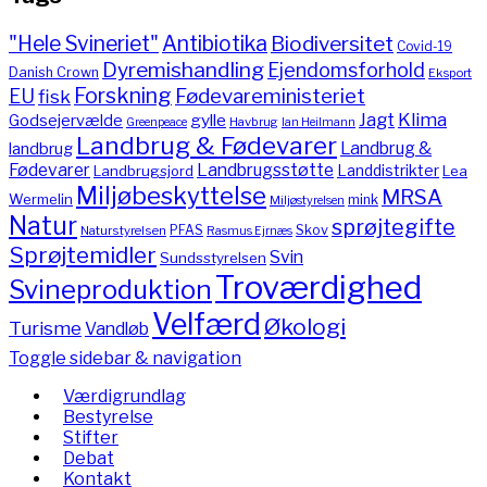
"Hele Svineriet"
Antibiotika
Biodiversitet
Covid-19
Dyremishandling
Ejendomsforhold
Danish Crown
Eksport
Forskning
Fødevareministeriet
EU
fisk
Jagt
Klima
gylle
Godsejervælde
Havbrug
Greenpeace
Ian Heilmann
Landbrug & Fødevarer
Landbrug &
landbrug
Fødevarer
Landbrugsstøtte
Landdistrikter
Landbrugsjord
Lea
Miljøbeskyttelse
MRSA
Wermelin
mink
Miljøstyrelsen
Natur
sprøjtegifte
PFAS
Skov
Naturstyrelsen
Rasmus Ejrnæs
Sprøjtemidler
Svin
Sundsstyrelsen
Troværdighed
Svineproduktion
Velfærd
Økologi
Turisme
Vandløb
Toggle sidebar & navigation
Værdigrundlag
Bestyrelse
Stifter
Debat
Kontakt