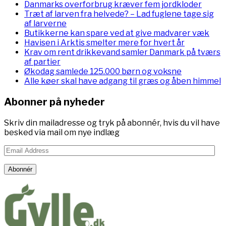
Danmarks overforbrug kræver fem jordkloder
Træt af larven fra helvede? – Lad fuglene tage sig
af larverne
Butikkerne kan spare ved at give madvarer væk
Havisen i Arktis smelter mere for hvert år
Krav om rent drikkevand samler Danmark på tværs
af partier
Økodag samlede 125.000 børn og voksne
Alle køer skal have adgang til græs og åben himmel
Abonner på nyheder
Skriv din mailadresse og tryk på abonnér, hvis du vil have
besked via mail om nye indlæg
Email
Address
Abonnér