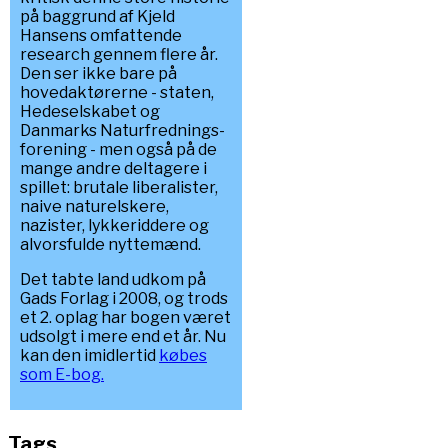
på baggrund af Kjeld
Hansens omfattende
research gennem flere år.
Den ser ikke bare på
hovedaktørerne - staten,
Hedeselskabet og
Danmarks Naturfrednings-
forening - men også på de
mange andre deltagere i
spillet: brutale liberalister,
naive naturelskere,
nazister, lykkeriddere og
alvorsfulde nyttemænd.
Det tabte land udkom på
Gads Forlag i 2008, og trods
et 2. oplag har bogen været
udsolgt i mere end et år. Nu
kan den imidlertid
købes
som E-bog.
Tags