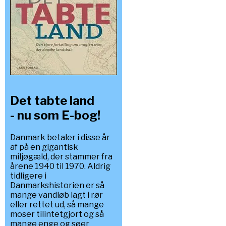
Det tabte land
- nu som E-bog!
Danmark betaler i disse år
af på en gigantisk
miljøgæld, der stammer fra
årene 1940 til 1970. Aldrig
tidligere i
Danmarkshistorien er så
mange vandløb lagt i rør
eller rettet ud, så mange
moser tilintetgjort og så
mange enge og søer