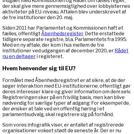
indgået med Kommissionen og Rådet om fælles regler,
der skal give mere gennemsigtighed over lobbyisternes
aktiviteter på EU-niveau. Aftalen blev underskrevet af
de tre institutioner den 20. maj.
Siden 2011 har Parlamentet og Kommissionen haft et
fælles, offentligt
Åbenhedsregister
. Dette erstattede
tidligere separate registre, bl.a. Parlamentets fra 1995.
Med en ny aftale, der kom i hus mellem de tre
institutioner ved udgangen af december 2020, er
Rådet
nu en deltager
i registeret.
Hvem henvender sig til EU?
Formålet med Åbenhedsregistret er at sikre, at de der
søger interaktion med EU-institutionerne, offentligt gør
deres interesser klare og giver information om dem selv.
Registreringen sker på en frivillig basis, men kan blive
nødvendig for særlige typer af adgang: For eksempel de,
der ønsker at tale ved en offentlig høring i et
parlamentsudvalg, skal registrere sig på forhånd.
Som vores infografik viser, er antallet af registrerede
organisationer vokset stødt de seneste år. Der er nu