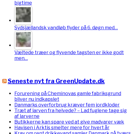
bigtime
Sydsjællandsk vandløb flyder på 6. døgn med…
Væltede træer og flyvende tagsten er ikke godt
men…
Seneste nyt fra GreenUpdate.dk
Forurening på Cheminovas gamle fabriksgrund
bliver nu indkapslet
Danmarks overforbrug kræver fem jordkloder
Træt af larven fra helvede? – Lad fuglene tage sig
af larverne
Butikkerne kan spare ved at give madvarer væk
Havisen i Arktis smelter mere for hvert år
Krav om rent drikkevand samler Danmark på tværs