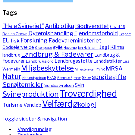
Tags
"Hele Svineriet"
Antibiotika
Biodiversitet
Covid-19
Dyremishandling
Ejendomsforhold
Danish Crown
Eksport
Forskning
Fødevareministeriet
EU
fisk
Jagt
Klima
gylle
Godsejervælde
Havbrug
Greenpeace
Ian Heilmann
Landbrug & Fødevarer
Landbrug &
landbrug
Fødevarer
Landbrugsstøtte
Landdistrikter
Landbrugsjord
Lea
Miljøbeskyttelse
MRSA
Wermelin
mink
Miljøstyrelsen
Natur
sprøjtegifte
PFAS
Skov
Naturstyrelsen
Rasmus Ejrnæs
Sprøjtemidler
Svin
Sundsstyrelsen
Troværdighed
Svineproduktion
Velfærd
Økologi
Turisme
Vandløb
Toggle sidebar & navigation
Værdigrundlag