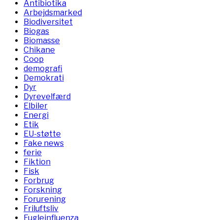
Antibiotika
Arbejdsmarked
Biodiversitet
Biogas
Biomasse
Chikane
Coop
demografi
Demokrati
Dyr
Dyrevelfærd
Elbiler
Energi
Etik
EU-støtte
Fake news
ferie
Fiktion
Fisk
Forbrug
Forskning
Forurening
Friluftsliv
Fugleinfluenza