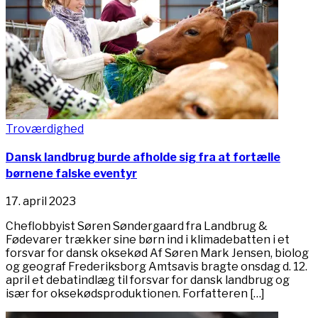
Troværdighed
Dansk landbrug burde afholde sig fra at fortælle
børnene falske eventyr
17. april 2023
Cheflobbyist Søren Søndergaard fra Landbrug &
Fødevarer trækker sine børn ind i klimadebatten i et
forsvar for dansk oksekød Af Søren Mark Jensen, biolog
og geograf Frederiksborg Amtsavis bragte onsdag d. 12.
april et debatindlæg til forsvar for dansk landbrug og
især for oksekødsproduktionen. Forfatteren […]