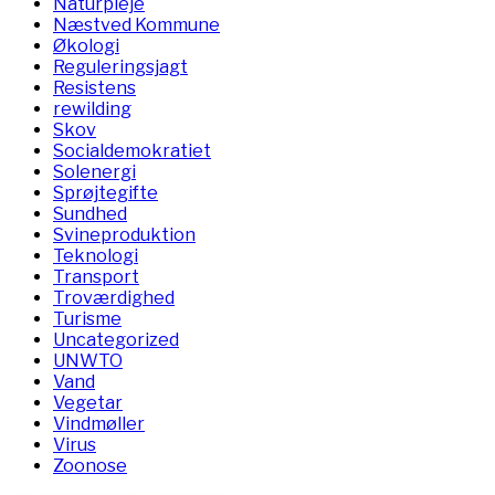
Naturpleje
Næstved Kommune
Økologi
Reguleringsjagt
Resistens
rewilding
Skov
Socialdemokratiet
Solenergi
Sprøjtegifte
Sundhed
Svineproduktion
Teknologi
Transport
Troværdighed
Turisme
Uncategorized
UNWTO
Vand
Vegetar
Vindmøller
Virus
Zoonose