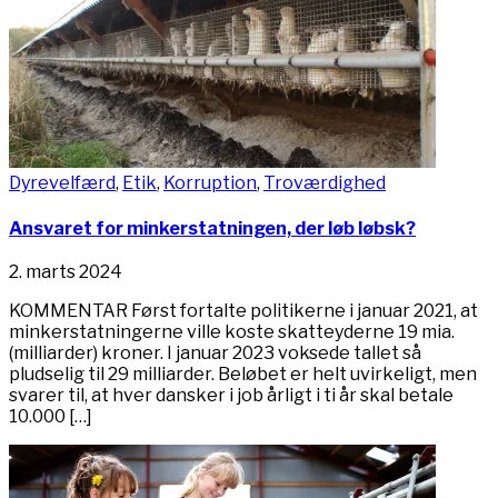
Dyrevelfærd
,
Etik
,
Korruption
,
Troværdighed
Ansvaret for minkerstatningen, der løb løbsk?
2. marts 2024
KOMMENTAR Først fortalte politikerne i januar 2021, at
minkerstatningerne ville koste skatteyderne 19 mia.
(milliarder) kroner. I januar 2023 voksede tallet så
pludselig til 29 milliarder. Beløbet er helt uvirkeligt, men
svarer til, at hver dansker i job årligt i ti år skal betale
10.000 […]