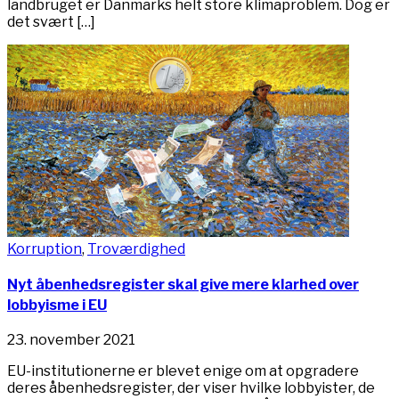
landbruget er Danmarks helt store klimaproblem. Dog er
det svært […]
Korruption
,
Troværdighed
Nyt åbenhedsregister skal give mere klarhed over
lobbyisme i EU
23. november 2021
EU-institutionerne er blevet enige om at opgradere
deres åbenhedsregister, der viser hvilke lobbyister, de