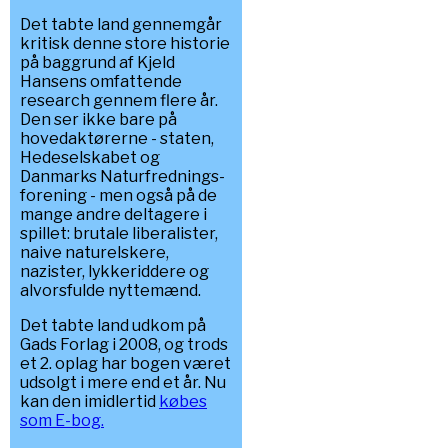
Det tabte land gennemgår
kritisk denne store historie
på baggrund af Kjeld
Hansens omfattende
research gennem flere år.
Den ser ikke bare på
hovedaktørerne - staten,
Hedeselskabet og
Danmarks Naturfrednings-
forening - men også på de
mange andre deltagere i
spillet: brutale liberalister,
naive naturelskere,
nazister, lykkeriddere og
alvorsfulde nyttemænd.
Det tabte land udkom på
Gads Forlag i 2008, og trods
et 2. oplag har bogen været
udsolgt i mere end et år. Nu
kan den imidlertid
købes
som E-bog.