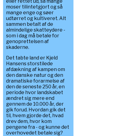
eller rettet ud, så mange
moser tilintetgjort og så
mange enge og søer
udtørret og kultiveret. Alt
sammen betalt af de
almindelige skatteydere -
som i dag må betale for
genoprettelsen af
skaderne.
Det tabte land er Kjeld
Hansens storstilede
afdækning af kampen om
den danske natur og den
dramatiske forarmelse af
den de seneste 250 år, en
periode hvor landskabet
ændret sig mere end
gennem de 10.000 år, der
gik forud. Hvordan gik det
til, hvem gjorde det, hvad
drev dem, hvor kom
pengene fra - og kunne det
overhovedet betale sig?