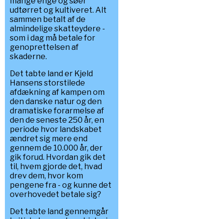
mange enge og søer
udtørret og kultiveret. Alt
sammen betalt af de
almindelige skatteydere -
som i dag må betale for
genoprettelsen af
skaderne.
Det tabte land er Kjeld
Hansens storstilede
afdækning af kampen om
den danske natur og den
dramatiske forarmelse af
den de seneste 250 år, en
periode hvor landskabet
ændret sig mere end
gennem de 10.000 år, der
gik forud. Hvordan gik det
til, hvem gjorde det, hvad
drev dem, hvor kom
pengene fra - og kunne det
overhovedet betale sig?
Det tabte land gennemgår