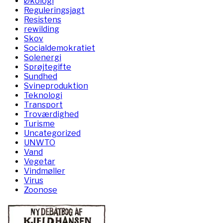
Økologi
Reguleringsjagt
Resistens
rewilding
Skov
Socialdemokratiet
Solenergi
Sprøjtegifte
Sundhed
Svineproduktion
Teknologi
Transport
Troværdighed
Turisme
Uncategorized
UNWTO
Vand
Vegetar
Vindmøller
Virus
Zoonose