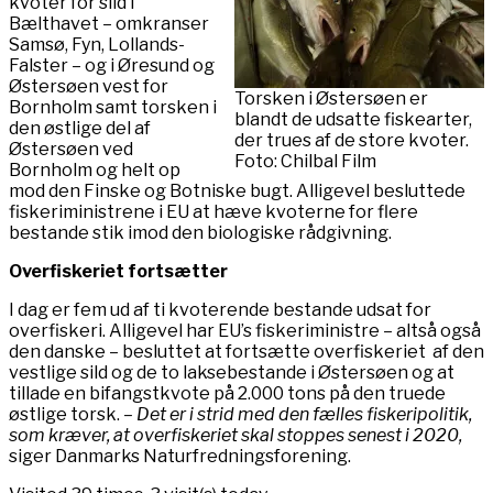
kvoter for sild i
Bælthavet – omkranser
Samsø, Fyn, Lollands-
Falster – og i Øresund og
Østersøen vest for
Torsken i Østersøen er
Bornholm samt torsken i
blandt de udsatte fiskearter,
den østlige del af
der trues af de store kvoter.
Østersøen ved
Foto: Chilbal Film
Bornholm og helt op
mod den Finske og Botniske bugt. Alligevel besluttede
fiskeriministrene i EU at hæve kvoterne for flere
bestande stik imod den biologiske rådgivning.
Overfiskeriet fortsætter
I dag er fem ud af ti kvoterende bestande udsat for
overfiskeri. Alligevel har EU’s fiskeriministre – altså også
den danske – besluttet at fortsætte overfiskeriet af den
vestlige sild og de to laksebestande i Østersøen og at
tillade en bifangstkvote på 2.000 tons på den truede
østlige torsk.
– Det er i strid med den fælles fiskeripolitik,
som kræver, at overfiskeriet skal stoppes senest i 2020,
siger Danmarks Naturfredningsforening.