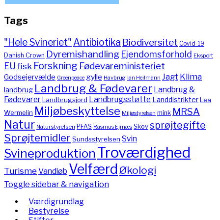
Tags
"Hele Svineriet"
Antibiotika
Biodiversitet
Covid-19
Dyremishandling
Ejendomsforhold
Danish Crown
Eksport
Forskning
Fødevareministeriet
EU
fisk
Jagt
Klima
gylle
Godsejervælde
Havbrug
Greenpeace
Ian Heilmann
Landbrug & Fødevarer
Landbrug &
landbrug
Fødevarer
Landbrugsstøtte
Landdistrikter
Landbrugsjord
Lea
Miljøbeskyttelse
MRSA
Wermelin
mink
Miljøstyrelsen
Natur
sprøjtegifte
PFAS
Skov
Naturstyrelsen
Rasmus Ejrnæs
Sprøjtemidler
Svin
Sundsstyrelsen
Troværdighed
Svineproduktion
Velfærd
Økologi
Turisme
Vandløb
Toggle sidebar & navigation
Værdigrundlag
Bestyrelse