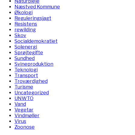
Naturpleje
Næstved Kommune
Økologi
Reguleringsjagt
Resistens
rewilding
Skov
Socialdemokratiet
Solenergi
Sprøjtegifte
Sundhed
Svineproduktion
Teknologi
Transport
Troværdighed
Turisme
Uncategorized
UNWTO
Vand
Vegetar
Vindmøller
Virus
Zoonose