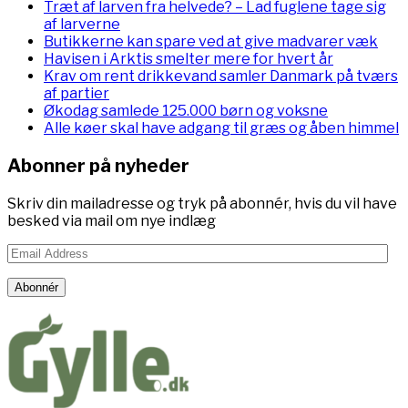
Træt af larven fra helvede? – Lad fuglene tage sig
af larverne
Butikkerne kan spare ved at give madvarer væk
Havisen i Arktis smelter mere for hvert år
Krav om rent drikkevand samler Danmark på tværs
af partier
Økodag samlede 125.000 børn og voksne
Alle køer skal have adgang til græs og åben himmel
Abonner på nyheder
Skriv din mailadresse og tryk på abonnér, hvis du vil have
besked via mail om nye indlæg
Email
Address
Abonnér