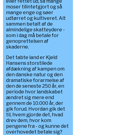
eller rettet ud, så mange
moser tilintetgjort og så
mange enge og søer
udtørret og kultiveret. Alt
sammen betalt af de
almindelige skatteydere -
som i dag må betale for
genoprettelsen af
skaderne.
Det tabte land er Kjeld
Hansens storstilede
afdækning af kampen om
den danske natur og den
dramatiske forarmelse af
den de seneste 250 år, en
periode hvor landskabet
ændret sig mere end
gennem de 10.000 år, der
gik forud. Hvordan gik det
til, hvem gjorde det, hvad
drev dem, hvor kom
pengene fra - og kunne det
overhovedet betale sig?