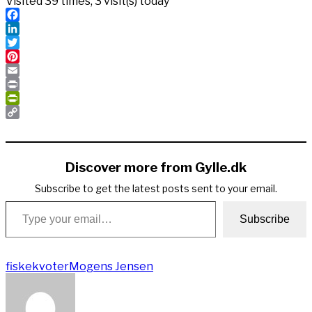
Visited 39 times, 3 visit(s) today
Facebook
LinkedIn
Twitter
Pinterest
Email
Print
PrintFriendly
Copy
Link
Discover more from Gylle.dk
Subscribe to get the latest posts sent to your email.
Type your email…
Subscribe
fiskekvoter
Mogens Jensen