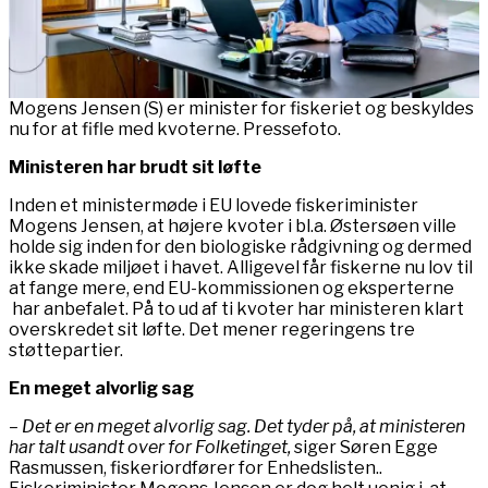
Mogens Jensen (S) er minister for fiskeriet og beskyldes
nu for at fifle med kvoterne. Pressefoto.
Ministeren har brudt sit løfte
Inden et ministermøde i EU lovede fiskeriminister
Mogens Jensen, at højere kvoter i bl.a. Østersøen ville
holde sig inden for den biologiske rådgivning og dermed
ikke skade miljøet i havet. Alligevel får fiskerne nu lov til
at fange mere, end EU-kommissionen og eksperterne
har anbefalet. På to ud af ti kvoter har ministeren klart
overskredet sit løfte. Det mener regeringens tre
støttepartier.
En meget alvorlig sag
– Det er en meget alvorlig sag. Det tyder på, at ministeren
har talt usandt over for Folketinget,
siger Søren Egge
Rasmussen, fiskeriordfører for Enhedslisten..