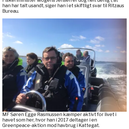
Fiskeriminister Mogens Jensen er dog helt uenig i, at
han har talt usandt, siger han i et skiftligt svar til Ritzaus
Bureau.
MF Søren Egge Rasmussen kæmper aktivt for livet i
havet som her, hvor han i 2017 deltager i en
Greenpeace-aktion mod havbrug i Kattegat.