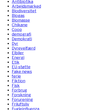
Antibiotika
Arbejdsmarked
Biodiversitet
Biogas
Biomasse
Chikane
Coop
demografi
Demokrati
Dyr
Dyrevelfærd
Elbiler
Energi
Etik
EU-støtte
Fake news
ferie
Fiktion
Fisk
Forbrug
Forskning
Forurening
Friluftsliv
Fugleinfluenza