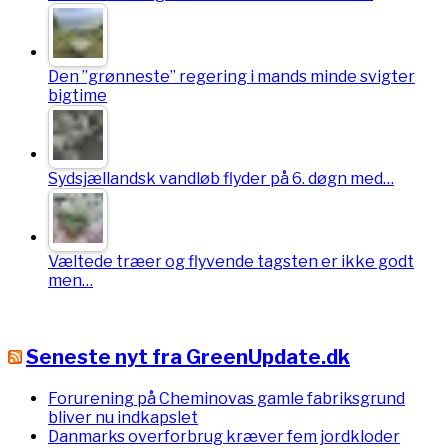
Den ”grønneste” regering i mands minde svigter
bigtime
Sydsjællandsk vandløb flyder på 6. døgn med…
Væltede træer og flyvende tagsten er ikke godt
men…
Seneste nyt fra GreenUpdate.dk
Forurening på Cheminovas gamle fabriksgrund
bliver nu indkapslet
Danmarks overforbrug kræver fem jordkloder