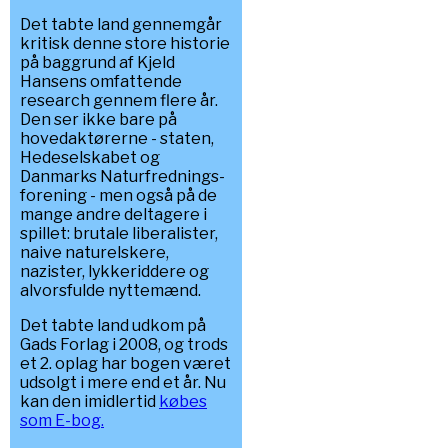
Det tabte land gennemgår
kritisk denne store historie
på baggrund af Kjeld
Hansens omfattende
research gennem flere år.
Den ser ikke bare på
hovedaktørerne - staten,
Hedeselskabet og
Danmarks Naturfrednings-
forening - men også på de
mange andre deltagere i
spillet: brutale liberalister,
naive naturelskere,
nazister, lykkeriddere og
alvorsfulde nyttemænd.
Det tabte land udkom på
Gads Forlag i 2008, og trods
et 2. oplag har bogen været
udsolgt i mere end et år. Nu
kan den imidlertid
købes
som E-bog.