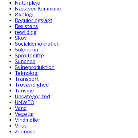
Naturpleje
Næstved Kommune
Økologi
Reguleringsjagt
Resistens
rewilding
Skov
Socialdemokratiet
Solenergi
Sprøjtegifte
Sundhed
Svineproduktion
Teknologi
Transport
Troværdighed
Turisme
Uncategorized
UNWTO
Vand
Vegetar
Vindmøller
Virus
Zoonose