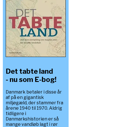
Det tabte land
- nu som E-bog!
Danmark betaler i disse år
af på en gigantisk
miljøgæld, der stammer fra
årene 1940 til 1970. Aldrig
tidligere i
Danmarkshistorien er så
mange vandløb lagt i rør