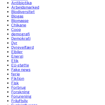
Antibiotika
Arbejdsmarked
Biodiversitet
Biogas
Biomasse
Chikane
Coop
demografi
Demokrati
Dyr
Dyrevelfærd
Elbiler
Energi
Etik
EU-støtte
Fake news
ferie
Fiktion
Fisk
Forbrug
Forskning
Forurening
Friluftsliv