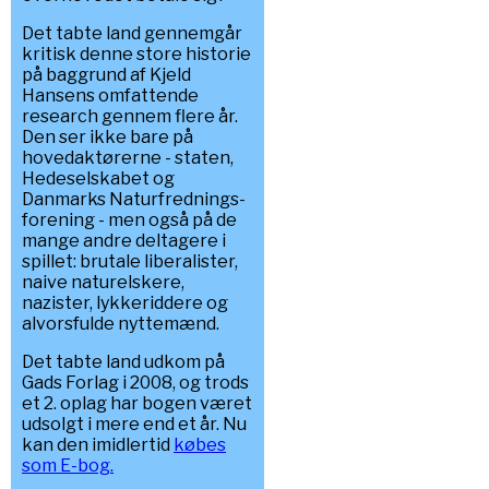
Det tabte land gennemgår
kritisk denne store historie
på baggrund af Kjeld
Hansens omfattende
research gennem flere år.
Den ser ikke bare på
hovedaktørerne - staten,
Hedeselskabet og
Danmarks Naturfrednings-
forening - men også på de
mange andre deltagere i
spillet: brutale liberalister,
naive naturelskere,
nazister, lykkeriddere og
alvorsfulde nyttemænd.
Det tabte land udkom på
Gads Forlag i 2008, og trods
et 2. oplag har bogen været
udsolgt i mere end et år. Nu
kan den imidlertid
købes
som E-bog.