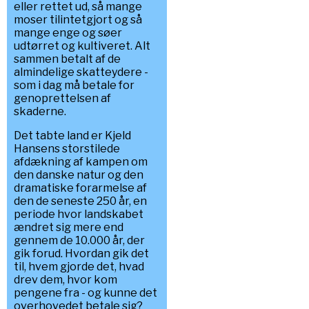
eller rettet ud, så mange
moser tilintetgjort og så
mange enge og søer
udtørret og kultiveret. Alt
sammen betalt af de
almindelige skatteydere -
som i dag må betale for
genoprettelsen af
skaderne.
Det tabte land er Kjeld
Hansens storstilede
afdækning af kampen om
den danske natur og den
dramatiske forarmelse af
den de seneste 250 år, en
periode hvor landskabet
ændret sig mere end
gennem de 10.000 år, der
gik forud. Hvordan gik det
til, hvem gjorde det, hvad
drev dem, hvor kom
pengene fra - og kunne det
overhovedet betale sig?