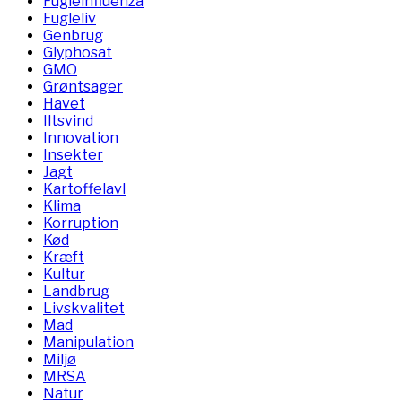
Fugleinfluenza
Fugleliv
Genbrug
Glyphosat
GMO
Grøntsager
Havet
Iltsvind
Innovation
Insekter
Jagt
Kartoffelavl
Klima
Korruption
Kød
Kræft
Kultur
Landbrug
Livskvalitet
Mad
Manipulation
Miljø
MRSA
Natur