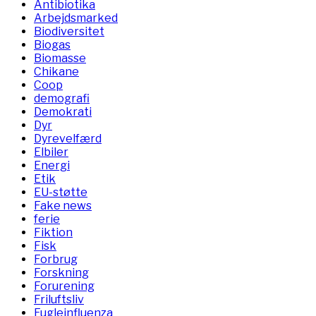
Antibiotika
Arbejdsmarked
Biodiversitet
Biogas
Biomasse
Chikane
Coop
demografi
Demokrati
Dyr
Dyrevelfærd
Elbiler
Energi
Etik
EU-støtte
Fake news
ferie
Fiktion
Fisk
Forbrug
Forskning
Forurening
Friluftsliv
Fugleinfluenza