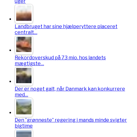
uger
Landbruget har sine hjælperyttere placeret
centralt…
Rekordoverskud på 73 mio. hos landets
mægtigste…
Der er noget galt, når Danmark kan konkurrere
med…
Den ”grønneste” regering i mands minde svigter
bigtime