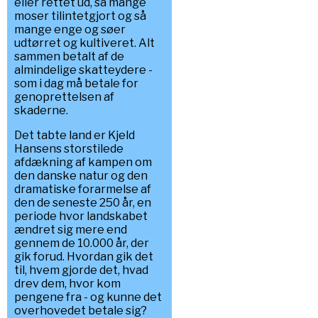
eller rettet ud, så mange
moser tilintetgjort og så
mange enge og søer
udtørret og kultiveret. Alt
sammen betalt af de
almindelige skatteydere -
som i dag må betale for
genoprettelsen af
skaderne.
Det tabte land er Kjeld
Hansens storstilede
afdækning af kampen om
den danske natur og den
dramatiske forarmelse af
den de seneste 250 år, en
periode hvor landskabet
ændret sig mere end
gennem de 10.000 år, der
gik forud. Hvordan gik det
til, hvem gjorde det, hvad
drev dem, hvor kom
pengene fra - og kunne det
overhovedet betale sig?