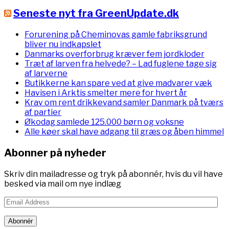
Seneste nyt fra GreenUpdate.dk
Forurening på Cheminovas gamle fabriksgrund
bliver nu indkapslet
Danmarks overforbrug kræver fem jordkloder
Træt af larven fra helvede? – Lad fuglene tage sig
af larverne
Butikkerne kan spare ved at give madvarer væk
Havisen i Arktis smelter mere for hvert år
Krav om rent drikkevand samler Danmark på tværs
af partier
Økodag samlede 125.000 børn og voksne
Alle køer skal have adgang til græs og åben himmel
Abonner på nyheder
Skriv din mailadresse og tryk på abonnér, hvis du vil have
besked via mail om nye indlæg
Email
Address
Abonnér