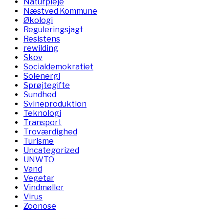
Naturpleje
Næstved Kommune
Økologi
Reguleringsjagt
Resistens
rewilding
Skov
Socialdemokratiet
Solenergi
Sprøjtegifte
Sundhed
Svineproduktion
Teknologi
Transport
Troværdighed
Turisme
Uncategorized
UNWTO
Vand
Vegetar
Vindmøller
Virus
Zoonose