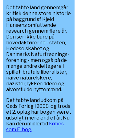
Det tabte land gennemgår
kritisk denne store historie
på baggrund af Kjeld
Hansens omfattende
research gennem flere år.
Den ser ikke bare på
hovedaktørerne - staten,
Hedeselskabet og
Danmarks Naturfrednings-
forening - men også på de
mange andre deltagere i
spillet: brutale liberalister,
naive naturelskere,
nazister, lykkeriddere og
alvorsfulde nyttemænd.
Det tabte land udkom på
Gads Forlag i 2008, og trods
et 2. oplag har bogen været
udsolgt i mere end et år. Nu
kan den imidlertid
købes
som E-bog.