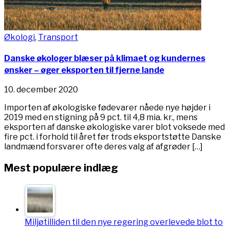
Økologi
,
Transport
Danske økologer blæser på klimaet og kundernes
ønsker – øger eksporten til fjerne lande
10. december 2020
Importen af økologiske fødevarer nåede nye højder i
2019 med en stigning på 9 pct. til 4,8 mia. kr., mens
eksporten af danske økologiske varer blot voksede med
fire pct. i forhold til året før trods eksportstøtte Danske
landmænd forsvarer ofte deres valg af afgrøder […]
Mest populære indlæg
Miljøtilliden til den nye regering overlevede blot to