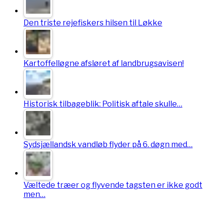
Den triste rejefiskers hilsen til Løkke
Kartoffelløgne afsløret af landbrugsavisen!
Historisk tilbageblik: Politisk aftale skulle…
Sydsjællandsk vandløb flyder på 6. døgn med…
Væltede træer og flyvende tagsten er ikke godt
men…