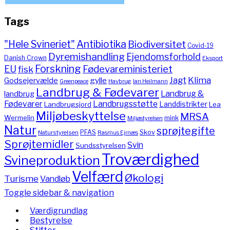
Tags
"Hele Svineriet"
Antibiotika
Biodiversitet
Covid-19
Dyremishandling
Ejendomsforhold
Danish Crown
Eksport
Forskning
Fødevareministeriet
EU
fisk
Jagt
Klima
gylle
Godsejervælde
Havbrug
Greenpeace
Ian Heilmann
Landbrug & Fødevarer
Landbrug &
landbrug
Fødevarer
Landbrugsstøtte
Landdistrikter
Landbrugsjord
Lea
Miljøbeskyttelse
MRSA
Wermelin
mink
Miljøstyrelsen
Natur
sprøjtegifte
PFAS
Skov
Naturstyrelsen
Rasmus Ejrnæs
Sprøjtemidler
Svin
Sundsstyrelsen
Troværdighed
Svineproduktion
Velfærd
Økologi
Turisme
Vandløb
Toggle sidebar & navigation
Værdigrundlag
Bestyrelse