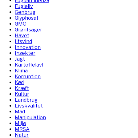
Fugleinfluenza
Fugleliv
Genbrug
Glyphosat
GMO
Grøntsager
Havet
Iltsvind
Innovation
Insekter
Jagt
Kartoffelavl
Klima
Korruption
Kød
Kræft
Kultur
Landbrug
Livskvalitet
Mad
Manipulation
Miljø
MRSA
Natur