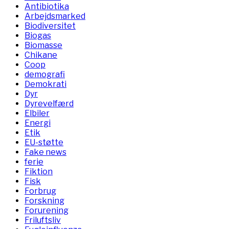
Antibiotika
Arbejdsmarked
Biodiversitet
Biogas
Biomasse
Chikane
Coop
demografi
Demokrati
Dyr
Dyrevelfærd
Elbiler
Energi
Etik
EU-støtte
Fake news
ferie
Fiktion
Fisk
Forbrug
Forskning
Forurening
Friluftsliv