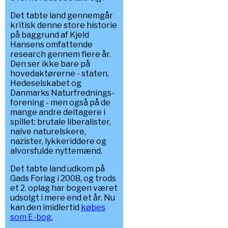
Det tabte land gennemgår
kritisk denne store historie
på baggrund af Kjeld
Hansens omfattende
research gennem flere år.
Den ser ikke bare på
hovedaktørerne - staten,
Hedeselskabet og
Danmarks Naturfrednings-
forening - men også på de
mange andre deltagere i
spillet: brutale liberalister,
naive naturelskere,
nazister, lykkeriddere og
alvorsfulde nyttemænd.
Det tabte land udkom på
Gads Forlag i 2008, og trods
et 2. oplag har bogen været
udsolgt i mere end et år. Nu
kan den imidlertid
købes
som E-bog.