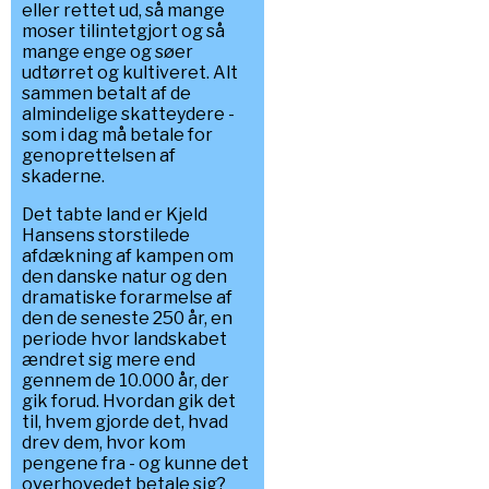
eller rettet ud, så mange
moser tilintetgjort og så
mange enge og søer
udtørret og kultiveret. Alt
sammen betalt af de
almindelige skatteydere -
som i dag må betale for
genoprettelsen af
skaderne.
Det tabte land er Kjeld
Hansens storstilede
afdækning af kampen om
den danske natur og den
dramatiske forarmelse af
den de seneste 250 år, en
periode hvor landskabet
ændret sig mere end
gennem de 10.000 år, der
gik forud. Hvordan gik det
til, hvem gjorde det, hvad
drev dem, hvor kom
pengene fra - og kunne det
overhovedet betale sig?