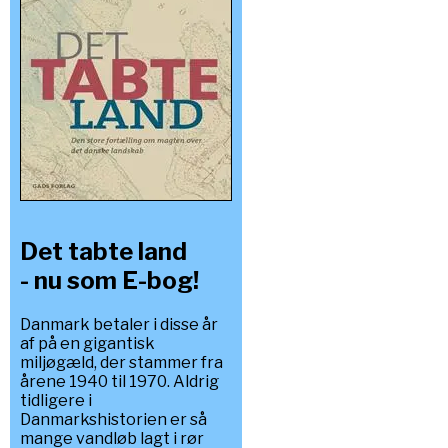
Det tabte land
- nu som E-bog!
Danmark betaler i disse år
af på en gigantisk
miljøgæld, der stammer fra
årene 1940 til 1970. Aldrig
tidligere i
Danmarkshistorien er så
mange vandløb lagt i rør