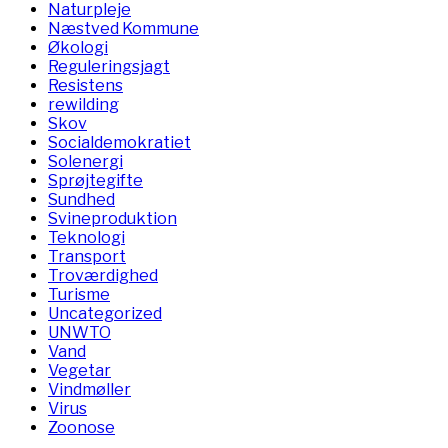
Naturpleje
Næstved Kommune
Økologi
Reguleringsjagt
Resistens
rewilding
Skov
Socialdemokratiet
Solenergi
Sprøjtegifte
Sundhed
Svineproduktion
Teknologi
Transport
Troværdighed
Turisme
Uncategorized
UNWTO
Vand
Vegetar
Vindmøller
Virus
Zoonose