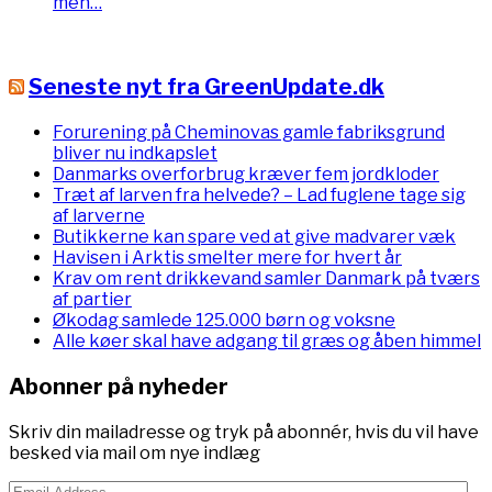
men…
Seneste nyt fra GreenUpdate.dk
Forurening på Cheminovas gamle fabriksgrund
bliver nu indkapslet
Danmarks overforbrug kræver fem jordkloder
Træt af larven fra helvede? – Lad fuglene tage sig
af larverne
Butikkerne kan spare ved at give madvarer væk
Havisen i Arktis smelter mere for hvert år
Krav om rent drikkevand samler Danmark på tværs
af partier
Økodag samlede 125.000 børn og voksne
Alle køer skal have adgang til græs og åben himmel
Abonner på nyheder
Skriv din mailadresse og tryk på abonnér, hvis du vil have
besked via mail om nye indlæg
Email