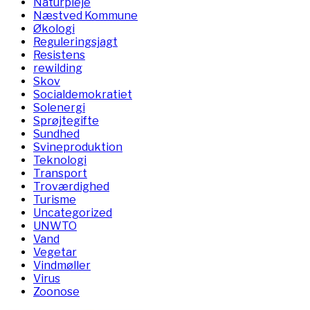
Naturpleje
Næstved Kommune
Økologi
Reguleringsjagt
Resistens
rewilding
Skov
Socialdemokratiet
Solenergi
Sprøjtegifte
Sundhed
Svineproduktion
Teknologi
Transport
Troværdighed
Turisme
Uncategorized
UNWTO
Vand
Vegetar
Vindmøller
Virus
Zoonose