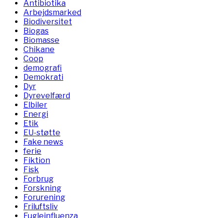
Antibiotika
Arbejdsmarked
Biodiversitet
Biogas
Biomasse
Chikane
Coop
demografi
Demokrati
Dyr
Dyrevelfærd
Elbiler
Energi
Etik
EU-støtte
Fake news
ferie
Fiktion
Fisk
Forbrug
Forskning
Forurening
Friluftsliv
Fugleinfluenza