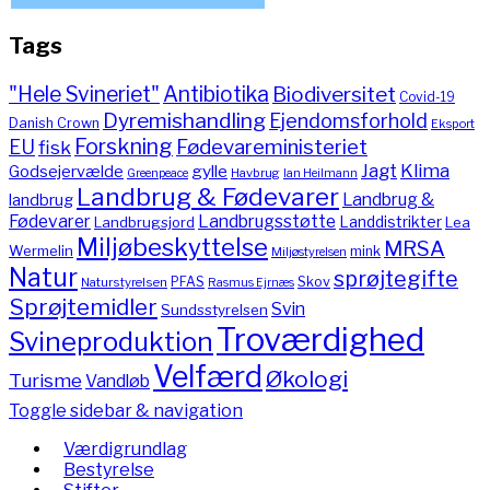
Tags
"Hele Svineriet"
Antibiotika
Biodiversitet
Covid-19
Dyremishandling
Ejendomsforhold
Danish Crown
Eksport
Forskning
Fødevareministeriet
EU
fisk
Jagt
Klima
gylle
Godsejervælde
Havbrug
Greenpeace
Ian Heilmann
Landbrug & Fødevarer
Landbrug &
landbrug
Fødevarer
Landbrugsstøtte
Landdistrikter
Landbrugsjord
Lea
Miljøbeskyttelse
MRSA
Wermelin
mink
Miljøstyrelsen
Natur
sprøjtegifte
PFAS
Skov
Naturstyrelsen
Rasmus Ejrnæs
Sprøjtemidler
Svin
Sundsstyrelsen
Troværdighed
Svineproduktion
Velfærd
Økologi
Turisme
Vandløb
Toggle sidebar & navigation
Værdigrundlag
Bestyrelse