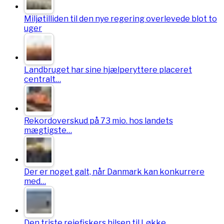
Miljøtilliden til den nye regering overlevede blot to
uger
Landbruget har sine hjælperyttere placeret
centralt…
Rekordoverskud på 73 mio. hos landets
mægtigste…
Der er noget galt, når Danmark kan konkurrere
med…
Den triste rejefiskers hilsen til Løkke