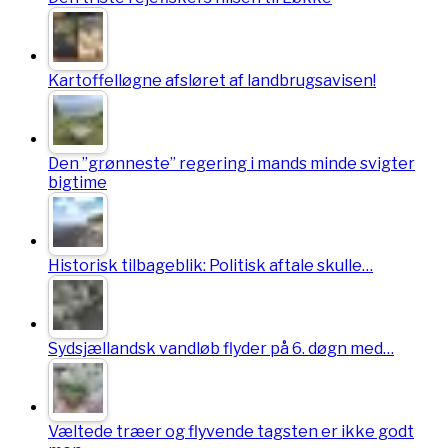
Kartoffelløgne afsløret af landbrugsavisen!
Den ”grønneste” regering i mands minde svigter
bigtime
Historisk tilbageblik: Politisk aftale skulle…
Sydsjællandsk vandløb flyder på 6. døgn med…
Væltede træer og flyvende tagsten er ikke godt