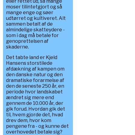
eller rettet ud, så mange
moser tilintetgjort og så
mange enge og søer
udtørret og kultiveret. Alt
sammen betalt af de
almindelige skatteydere -
som i dag må betale for
genoprettelsen af
skaderne.
Det tabte land er Kjeld
Hansens storstilede
afdækning af kampen om
den danske natur og den
dramatiske forarmelse af
den de seneste 250 år, en
periode hvor landskabet
ændret sig mere end
gennem de 10.000 år, der
gik forud. Hvordan gik det
til, hvem gjorde det, hvad
drev dem, hvor kom
pengene fra - og kunne det
overhovedet betale sig?