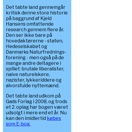
Det tabte land gennemgår
kritisk denne store historie
på baggrund af Kjeld
Hansens omfattende
research gennem flere år.
Den ser ikke bare på
hovedaktørerne - staten,
Hedeselskabet og
Danmarks Naturfrednings-
forening - men også på de
mange andre deltagere i
spillet: brutale liberalister,
naive naturelskere,
nazister, lykkeriddere og
alvorsfulde nyttemænd.
Det tabte land udkom på
Gads Forlag i 2008, og trods
et 2. oplag har bogen været
udsolgt i mere end et år. Nu
kan den imidlertid
købes
som E-bog.