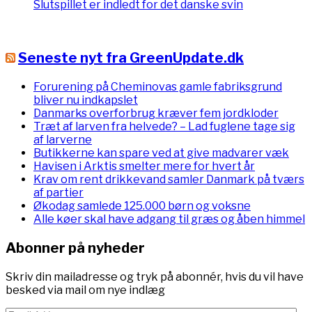
Slutspillet er indledt for det danske svin
Seneste nyt fra GreenUpdate.dk
Forurening på Cheminovas gamle fabriksgrund
bliver nu indkapslet
Danmarks overforbrug kræver fem jordkloder
Træt af larven fra helvede? – Lad fuglene tage sig
af larverne
Butikkerne kan spare ved at give madvarer væk
Havisen i Arktis smelter mere for hvert år
Krav om rent drikkevand samler Danmark på tværs
af partier
Økodag samlede 125.000 børn og voksne
Alle køer skal have adgang til græs og åben himmel
Abonner på nyheder
Skriv din mailadresse og tryk på abonnér, hvis du vil have
besked via mail om nye indlæg