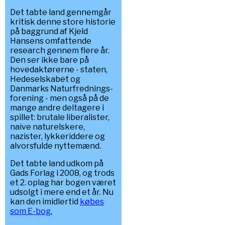
Det tabte land gennemgår
kritisk denne store historie
på baggrund af Kjeld
Hansens omfattende
research gennem flere år.
Den ser ikke bare på
hovedaktørerne - staten,
Hedeselskabet og
Danmarks Naturfrednings-
forening - men også på de
mange andre deltagere i
spillet: brutale liberalister,
naive naturelskere,
nazister, lykkeriddere og
alvorsfulde nyttemænd.
Det tabte land udkom på
Gads Forlag i 2008, og trods
et 2. oplag har bogen været
udsolgt i mere end et år. Nu
kan den imidlertid
købes
som E-bog.