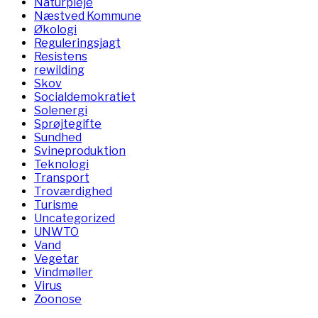
Naturpleje
Næstved Kommune
Økologi
Reguleringsjagt
Resistens
rewilding
Skov
Socialdemokratiet
Solenergi
Sprøjtegifte
Sundhed
Svineproduktion
Teknologi
Transport
Troværdighed
Turisme
Uncategorized
UNWTO
Vand
Vegetar
Vindmøller
Virus
Zoonose