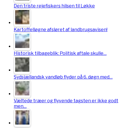
Den triste rejefiskers hilsen til Løkke
Kartoffelløgne afsløret af landbrugsavisen!
Historisk tilbageblik: Politisk aftale skulle…
Sydsjællandsk vandløb flyder på 6. døgn med…
Væltede træer og flyvende tagsten er ikke godt
men…