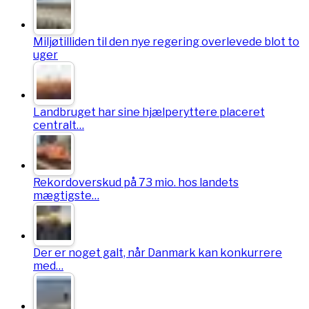
Miljøtilliden til den nye regering overlevede blot to
uger
Landbruget har sine hjælperyttere placeret
centralt…
Rekordoverskud på 73 mio. hos landets
mægtigste…
Der er noget galt, når Danmark kan konkurrere
med…