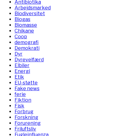
Antibiotika
Arbejdsmarked
Biodiversitet
Biogas
Biomasse
Chikane
Coop
demografi
Demokrati
Dyr
Dyrevelfærd
Elbiler
Energi
Etik
EU-støtte
Fake news
ferie
Fiktion
Fisk
Forbrug
Forskning
Forurening
Friluftsliv
Fugleinfluenza