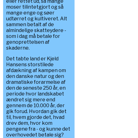
eller rettet ud, så mange
moser tilintetgjort og så
mange enge og søer
udtørret og kultiveret. Alt
sammen betalt af de
almindelige skatteydere -
som i dag må betale for
genoprettelsen af
skaderne.
Det tabte land er Kjeld
Hansens storstilede
afdækning af kampen om
den danske natur og den
dramatiske forarmelse af
den de seneste 250 år, en
periode hvor landskabet
ændret sig mere end
gennem de 10.000 år, der
gik forud. Hvordan gik det
til, hvem gjorde det, hvad
drev dem, hvor kom
pengene fra - og kunne det
overhovedet betale sig?