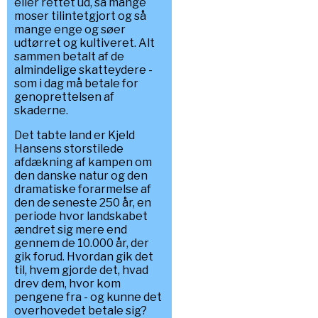
eller rettet ud, så mange
moser tilintetgjort og så
mange enge og søer
udtørret og kultiveret. Alt
sammen betalt af de
almindelige skatteydere -
som i dag må betale for
genoprettelsen af
skaderne.
Det tabte land er Kjeld
Hansens storstilede
afdækning af kampen om
den danske natur og den
dramatiske forarmelse af
den de seneste 250 år, en
periode hvor landskabet
ændret sig mere end
gennem de 10.000 år, der
gik forud. Hvordan gik det
til, hvem gjorde det, hvad
drev dem, hvor kom
pengene fra - og kunne det
overhovedet betale sig?