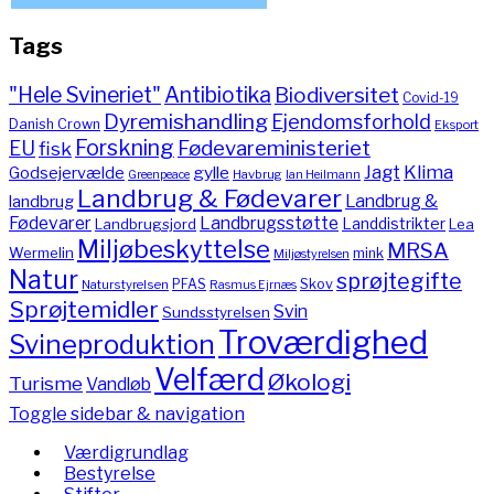
Tags
"Hele Svineriet"
Antibiotika
Biodiversitet
Covid-19
Dyremishandling
Ejendomsforhold
Danish Crown
Eksport
Forskning
Fødevareministeriet
EU
fisk
Jagt
Klima
gylle
Godsejervælde
Havbrug
Greenpeace
Ian Heilmann
Landbrug & Fødevarer
Landbrug &
landbrug
Fødevarer
Landbrugsstøtte
Landdistrikter
Landbrugsjord
Lea
Miljøbeskyttelse
MRSA
Wermelin
mink
Miljøstyrelsen
Natur
sprøjtegifte
PFAS
Skov
Naturstyrelsen
Rasmus Ejrnæs
Sprøjtemidler
Svin
Sundsstyrelsen
Troværdighed
Svineproduktion
Velfærd
Økologi
Turisme
Vandløb
Toggle sidebar & navigation
Værdigrundlag
Bestyrelse