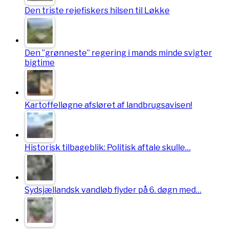
Den triste rejefiskers hilsen til Løkke
Den ”grønneste” regering i mands minde svigter
bigtime
Kartoffelløgne afsløret af landbrugsavisen!
Historisk tilbageblik: Politisk aftale skulle…
Sydsjællandsk vandløb flyder på 6. døgn med…