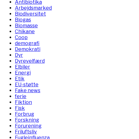
Antibiotika
Arbejdsmarked
Biodiversitet
Biogas
Biomasse
Chikane
Coop
demografi
Demokrati
Dyr
Dyrevelfærd
Elbiler
Energi
Etik
EU-støtte
Fake news
ferie
Fiktion
Fisk
Forbrug
Forskning
Forurening
Friluftsliv
Fugleinfluenza