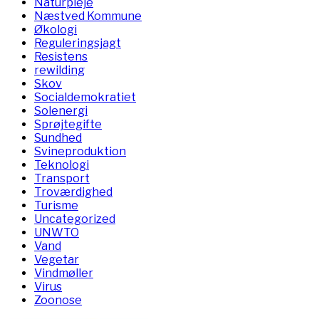
Naturpleje
Næstved Kommune
Økologi
Reguleringsjagt
Resistens
rewilding
Skov
Socialdemokratiet
Solenergi
Sprøjtegifte
Sundhed
Svineproduktion
Teknologi
Transport
Troværdighed
Turisme
Uncategorized
UNWTO
Vand
Vegetar
Vindmøller
Virus
Zoonose