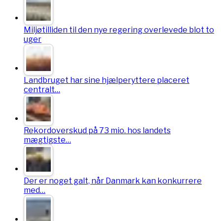
Miljøtilliden til den nye regering overlevede blot to
uger
Landbruget har sine hjælperyttere placeret
centralt…
Rekordoverskud på 73 mio. hos landets
mægtigste…
Der er noget galt, når Danmark kan konkurrere
med…