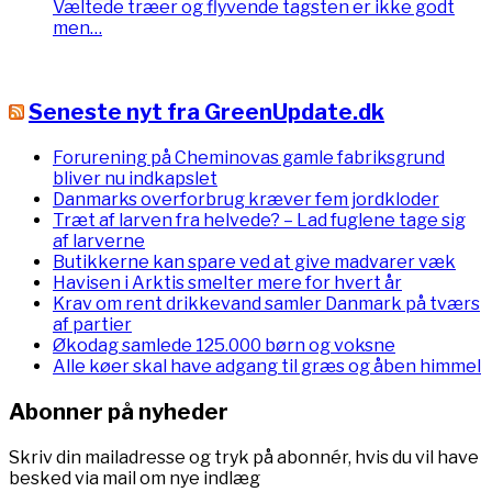
Væltede træer og flyvende tagsten er ikke godt
men…
Seneste nyt fra GreenUpdate.dk
Forurening på Cheminovas gamle fabriksgrund
bliver nu indkapslet
Danmarks overforbrug kræver fem jordkloder
Træt af larven fra helvede? – Lad fuglene tage sig
af larverne
Butikkerne kan spare ved at give madvarer væk
Havisen i Arktis smelter mere for hvert år
Krav om rent drikkevand samler Danmark på tværs
af partier
Økodag samlede 125.000 børn og voksne
Alle køer skal have adgang til græs og åben himmel
Abonner på nyheder
Skriv din mailadresse og tryk på abonnér, hvis du vil have
besked via mail om nye indlæg