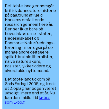
Det tabte land gennemgår
kritisk denne store historie
på baggrund af Kjeld
Hansens omfattende
research gennem flere år.
Den ser ikke bare på
hovedaktørerne - staten,
Hedeselskabet og
Danmarks Naturfrednings-
forening - men også på de
mange andre deltagere i
spillet: brutale liberalister,
naive naturelskere,
nazister, lykkeriddere og
alvorsfulde nyttemænd.
Det tabte land udkom på
Gads Forlag i 2008, og trods
et 2. oplag har bogen været
udsolgt i mere end et år. Nu
kan den imidlertid
købes
som E-bog.