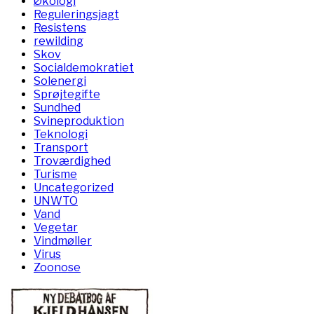
Økologi
Reguleringsjagt
Resistens
rewilding
Skov
Socialdemokratiet
Solenergi
Sprøjtegifte
Sundhed
Svineproduktion
Teknologi
Transport
Troværdighed
Turisme
Uncategorized
UNWTO
Vand
Vegetar
Vindmøller
Virus
Zoonose