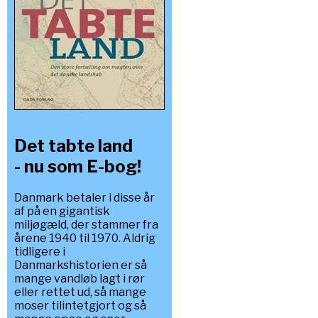
Det tabte land
- nu som E-bog!
Danmark betaler i disse år
af på en gigantisk
miljøgæld, der stammer fra
årene 1940 til 1970. Aldrig
tidligere i
Danmarkshistorien er så
mange vandløb lagt i rør
eller rettet ud, så mange
moser tilintetgjort og så