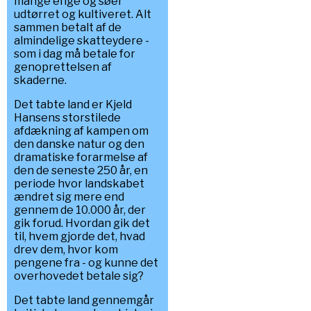
mange enge og søer
udtørret og kultiveret. Alt
sammen betalt af de
almindelige skatteydere -
som i dag må betale for
genoprettelsen af
skaderne.
Det tabte land er Kjeld
Hansens storstilede
afdækning af kampen om
den danske natur og den
dramatiske forarmelse af
den de seneste 250 år, en
periode hvor landskabet
ændret sig mere end
gennem de 10.000 år, der
gik forud. Hvordan gik det
til, hvem gjorde det, hvad
drev dem, hvor kom
pengene fra - og kunne det
overhovedet betale sig?
Det tabte land gennemgår