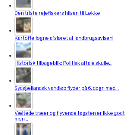
Den triste rejefiskers hilsen til Løkke
Kartoffelløgne afsløret af landbrugsavisen!
Historisk tilbageblik: Politisk aftale skulle…
Sydsjællandsk vandløb flyder på 6. døgn med…
Væltede træer og flyvende tagsten er ikke godt
men…