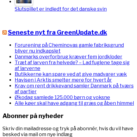
Slutspillet er indledt for det danske svin
Seneste nyt fra GreenUpdate.dk
Forurening på Cheminovas gamle fabriksgrund
bliver nu indkapslet
Danmarks overforbrug kræver fem jordkloder
Træt af larven fra helvede? – Lad fuglene tage sig
af larverne
Butikkerne kan spare ved at give madvarer væk
Havisen i Arktis smelter mere for hvert år
Krav om rent drikkevand samler Danmark på tværs
af partier
Økodag samlede 125.000 børn og voksne
Alle køer skal have adgang til græs og åben himmel
Abonner på nyheder
Skriv din mailadresse og tryk på abonnér, hvis du vil have
besked via mail om nye indlæg