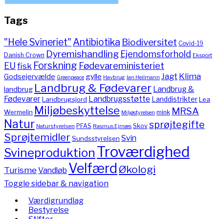
Tags
"Hele Svineriet"
Antibiotika
Biodiversitet
Covid-19
Dyremishandling
Ejendomsforhold
Danish Crown
Eksport
Forskning
Fødevareministeriet
EU
fisk
Jagt
Klima
gylle
Godsejervælde
Havbrug
Greenpeace
Ian Heilmann
Landbrug & Fødevarer
Landbrug &
landbrug
Fødevarer
Landbrugsstøtte
Landdistrikter
Landbrugsjord
Lea
Miljøbeskyttelse
MRSA
Wermelin
mink
Miljøstyrelsen
Natur
sprøjtegifte
PFAS
Skov
Naturstyrelsen
Rasmus Ejrnæs
Sprøjtemidler
Svin
Sundsstyrelsen
Troværdighed
Svineproduktion
Velfærd
Økologi
Turisme
Vandløb
Toggle sidebar & navigation
Værdigrundlag
Bestyrelse