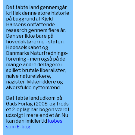
Det tabte land gennemgår
kritisk denne store historie
på baggrund af Kjeld
Hansens omfattende
research gennem flere år.
Den ser ikke bare på
hovedaktørerne - staten,
Hedeselskabet og
Danmarks Naturfrednings-
forening - men også på de
mange andre deltagere i
spillet: brutale liberalister,
naive naturelskere,
nazister, lykkeriddere og
alvorsfulde nyttemænd.
Det tabte land udkom på
Gads Forlag i 2008, og trods
et 2. oplag har bogen været
udsolgt i mere end et år. Nu
kan den imidlertid
købes
som E-bog.