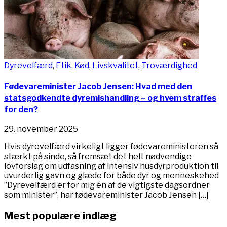
Dyrevelfærd
,
Etik
,
Kød
,
Livskvalitet
,
Troværdighed
Fødevareminister Jacob Jensen: Hvad med den
statsgodkendte dyremishandling – og hvem straffes
for den?
29. november 2025
Hvis dyrevelfærd virkeligt ligger fødevareministeren så
stærkt på sinde, så fremsæt det helt nødvendige
lovforslag om udfasning af intensiv husdyrproduktion til
uvurderlig gavn og glæde for både dyr og menneskehed
”Dyrevelfærd er for mig én af de vigtigste dagsordner
som minister”, har fødevareminister Jacob Jensen […]
Mest populære indlæg