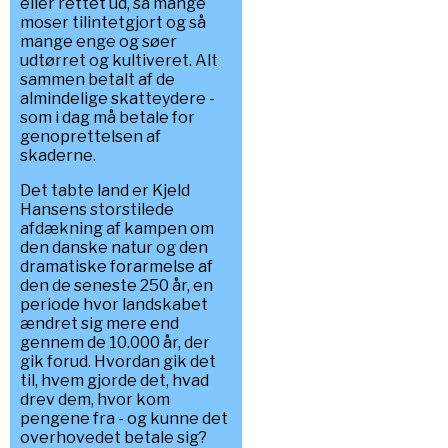
eller rettet ud, så mange
moser tilintetgjort og så
mange enge og søer
udtørret og kultiveret. Alt
sammen betalt af de
almindelige skatteydere -
som i dag må betale for
genoprettelsen af
skaderne.
Det tabte land er Kjeld
Hansens storstilede
afdækning af kampen om
den danske natur og den
dramatiske forarmelse af
den de seneste 250 år, en
periode hvor landskabet
ændret sig mere end
gennem de 10.000 år, der
gik forud. Hvordan gik det
til, hvem gjorde det, hvad
drev dem, hvor kom
pengene fra - og kunne det
overhovedet betale sig?