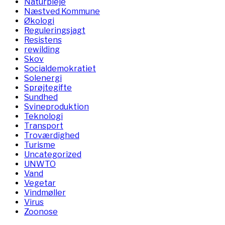
Naturpleje
Næstved Kommune
Økologi
Reguleringsjagt
Resistens
rewilding
Skov
Socialdemokratiet
Solenergi
Sprøjtegifte
Sundhed
Svineproduktion
Teknologi
Transport
Troværdighed
Turisme
Uncategorized
UNWTO
Vand
Vegetar
Vindmøller
Virus
Zoonose