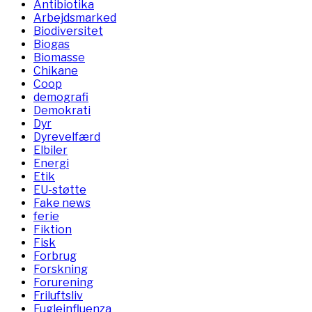
Antibiotika
Arbejdsmarked
Biodiversitet
Biogas
Biomasse
Chikane
Coop
demografi
Demokrati
Dyr
Dyrevelfærd
Elbiler
Energi
Etik
EU-støtte
Fake news
ferie
Fiktion
Fisk
Forbrug
Forskning
Forurening
Friluftsliv
Fugleinfluenza