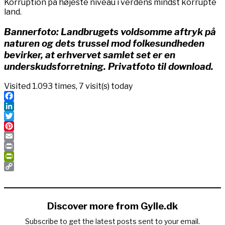
Korruption på højeste niveau i verdens mindst korrupte
land.
Bannerfoto: Landbrugets voldsomme aftryk på
naturen og dets trussel mod folkesundheden
bevirker, at erhvervet samlet set er en
underskudsforretning. Privatfoto til download.
Visited 1.093 times, 7 visit(s) today
Facebook
LinkedIn
Twitter
Pinterest
Email
Print
PrintFriendly
Copy
Link
Discover more from Gylle.dk
Subscribe to get the latest posts sent to your email.