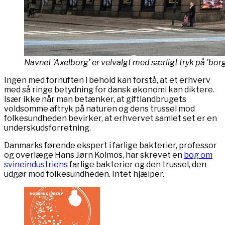
Navnet ’Axelborg’ er velvalgt med særligt tryk på ’bor
Ingen med fornuften i behold kan forstå, at et erhverv
med så ringe betydning for dansk økonomi kan diktere.
Især ikke når man betænker, at giftlandbrugets
voldsomme aftryk på naturen og dens trussel mod
folkesundheden bevirker, at erhvervet samlet set er en
underskudsforretning.
Danmarks førende ekspert i farlige bakterier, professor
og overlæge Hans Jørn Kolmos, har skrevet en
bog om
svineindustriens
farlige bakterier og den trussel, den
udgør mod folkesundheden. Intet hjælper.