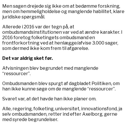
Men sagen drejede sig ikke om at bedømme forskning,
men om hemmeligholdelse og manglende habilitet, klare
juridiske spørgsmål.
Allerede i 2016 var der tegn på, at
ombudsmandsinstitutionen var ved at ændre karakter. I
2016 foretog folketingets ombudsmand en
frontforkortning ved at henlægge/afvise 3.000 sager,
som dermed ikke kom frem til afgørelse.
Det var aldrig sket før.
Afvisningen blev begrundet med manglende
“ressourcer”.
Ombudsmanden blev spurgt af dagbladet Politiken, om
han ikke kunne søge om de manglende “ressourcer”.
Svaret var, at det havde han ikke planer om.
Alle, regering, folketing, universitet, innovationsfond, ja
selv ombudsmanden, retter ind efter Axelborg, gerne
med syrede begrundelser.