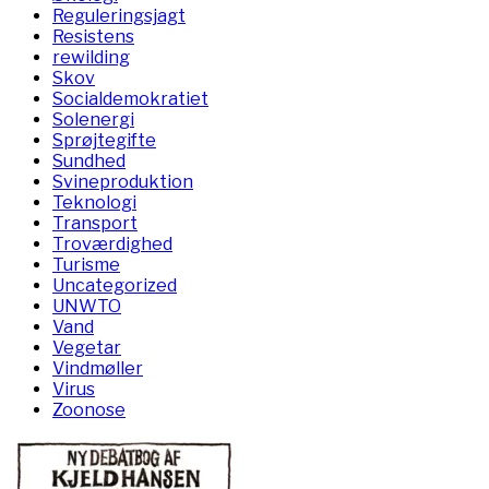
Reguleringsjagt
Resistens
rewilding
Skov
Socialdemokratiet
Solenergi
Sprøjtegifte
Sundhed
Svineproduktion
Teknologi
Transport
Troværdighed
Turisme
Uncategorized
UNWTO
Vand
Vegetar
Vindmøller
Virus
Zoonose