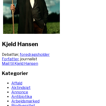
Kjeld Hansen
Debattør,
foredragsholder
Forfatter
, journalist
Mail til Kjeld Hansen
Kategorier
Affald
Aktindsigt
Annonce
Antibiotika
Arbejdsmarked
Biodiversitet