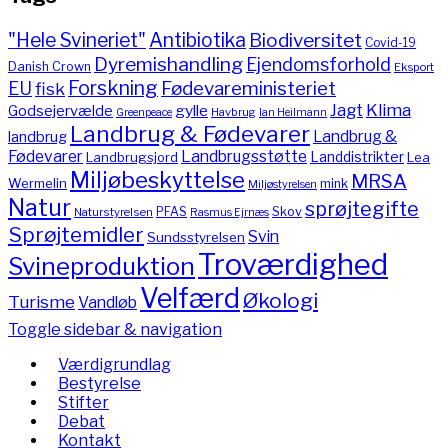
"Hele Svineriet"
Antibiotika
Biodiversitet
Covid-19
Dyremishandling
Ejendomsforhold
Danish Crown
Eksport
Forskning
Fødevareministeriet
EU
fisk
Jagt
Klima
gylle
Godsejervælde
Havbrug
Greenpeace
Ian Heilmann
Landbrug & Fødevarer
Landbrug &
landbrug
Fødevarer
Landbrugsstøtte
Landdistrikter
Landbrugsjord
Lea
Miljøbeskyttelse
MRSA
Wermelin
mink
Miljøstyrelsen
Natur
sprøjtegifte
PFAS
Skov
Naturstyrelsen
Rasmus Ejrnæs
Sprøjtemidler
Svin
Sundsstyrelsen
Troværdighed
Svineproduktion
Velfærd
Økologi
Turisme
Vandløb
Toggle sidebar & navigation
Værdigrundlag
Bestyrelse
Stifter
Debat
Kontakt