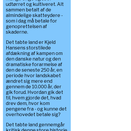
udtørret og kultiveret. Alt
sammen betalt af de
almindelige skatteydere -
som i dag må betale for
genoprettelsen af
skaderne.
Det tabte land er Kjeld
Hansens storstilede
afdækning af kampen om
den danske natur og den
dramatiske forarmelse af
den de seneste 250 år, en
periode hvor landskabet
ændret sig mere end
gennem de 10.000 år, der
gik forud. Hvordan gik det
til, hvem gjorde det, hvad
drev dem, hvor kom
pengene fra - og kunne det
overhovedet betale sig?
Det tabte land gennemgår
kritisk denne store historie