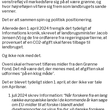
venstrefløj vil markedsføre sig på at være grønne, og
hvor højrefløjen vil føre sig frem som landbrugets sande
venner.
Det er alt sammen spin og politisk positionering.
Allerede den 1. april 2024 fremgik det tydeligt af
Informations kronik, skrevet af landbrugsminister Jacob
Jensen (V) og de tre ordførere fra regeringspartierne, at
provenuet af en CO2-afgift skal føres tilbage til
landbruget.
Og ikke nok med det.
Oveni skal erhvervet tilføres midler fra den Grønne
Fond. Det må være det, der menes med, at afgiften skal
udformes “på en klog måde”.
Det er blevet tydeligt siden 1. april, at der ikke var tale
om Aprilsnar.
juli 2024 skrev Information:
“Når forskere fra en lang
række europæiske lande i de kommende år kan søge
om EU-midler til at forske i blandt andet
dyretransporter og virus fra dyr, vil danske forskere