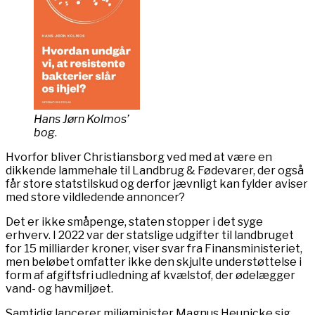
Hans Jørn Kolmos’
bog
.
Hvorfor bliver Christiansborg ved med at være en
dikkende lammehale til Landbrug & Fødevarer, der også
får store statstilskud og derfor jævnligt kan fylder aviser
med store vildledende annoncer?
Det er ikke småpenge, staten stopper i det syge
erhverv. I 2022 var der statslige udgifter til landbruget
for 15 milliarder kroner, viser svar fra Finansministeriet,
men beløbet omfatter ikke den skjulte understøttelse i
form af afgiftsfri udledning af kvælstof, der ødelægger
vand- og havmiljøet.
Samtidig lancerer miljøminister Magnus Heunicke sig