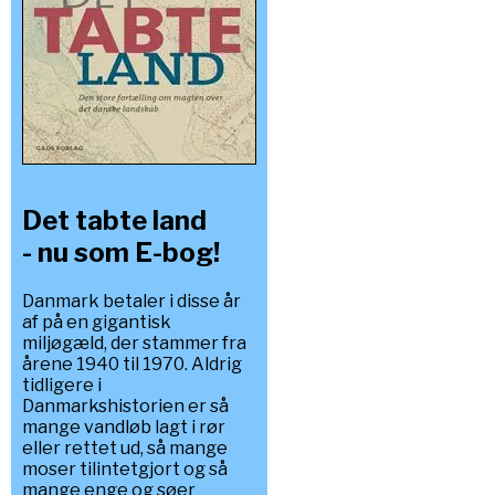
Det tabte land
- nu som E-bog!
Danmark betaler i disse år
af på en gigantisk
miljøgæld, der stammer fra
årene 1940 til 1970. Aldrig
tidligere i
Danmarkshistorien er så
mange vandløb lagt i rør
eller rettet ud, så mange
moser tilintetgjort og så
mange enge og søer