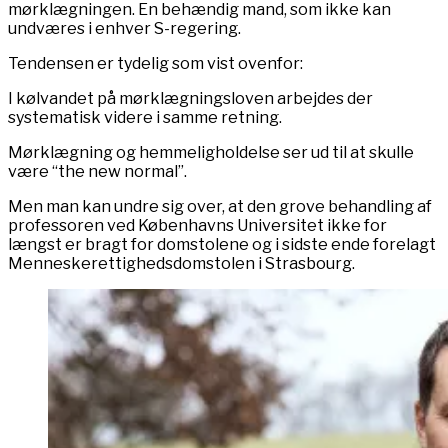
mørklægningen. En behændig mand, som ikke kan
undværes i enhver S-regering.
Tendensen er tydelig som vist ovenfor:
I kølvandet på mørklægningsloven arbejdes der
systematisk videre i samme retning.
Mørklægning og hemmeligholdelse ser ud til at skulle
være “the new normal”.
Men man kan undre sig over, at den grove behandling af
professoren ved Københavns Universitet ikke for
længst er bragt for domstolene og i sidste ende forelagt
Menneskerettighedsdomstolen i Strasbourg.