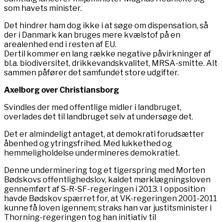
som havets minister.
Det hindrer ham dog ikke i at søge om dispensation, så
der i Danmark kan bruges mere kvælstof på en
arealenhed end i resten af EU.
Dertil kommer en lang række negative påvirkninger af
bl.a. biodiversitet, drikkevandskvalitet, MRSA-smitte. Alt
sammen påfører det samfundet store udgifter.
Axelborg over Christiansborg
Svindles der med offentlige midler i landbruget,
overlades det til landbruget selv at undersøge det.
Det er almindeligt antaget, at demokrati forudsætter
åbenhed og ytringsfrihed. Med lukkethed og
hemmeligholdelse undermineres demokratiet.
Denne underminering tog et tigerspring med Morten
Bødskovs offentlighedslov, kaldet mørklægningsloven
gennemført af S-R-SF-regeringen i 2013. I opposition
havde Bødskov spærret for, at VK-regeringen 2001-2011
kunne få loven igennem; straks han var justitsminister i
Thorning-regeringen tog han initiativ til