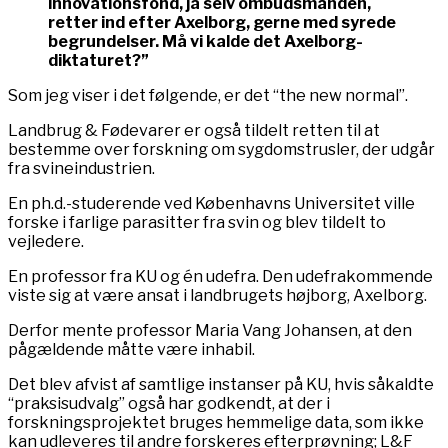
innovationsfond, ja selv ombudsmanden,
retter ind efter Axelborg, gerne med syrede
begrundelser. Må vi kalde det Axelborg-
diktaturet?”
Som jeg viser i det følgende, er det “the new normal”.
Landbrug & Fødevarer er også tildelt retten til at
bestemme over forskning om sygdomstrusler, der udgår
fra svineindustrien.
En ph.d.-studerende ved Københavns Universitet ville
forske i farlige parasitter fra svin og blev tildelt to
vejledere.
En professor fra KU og én udefra. Den udefrakommende
viste sig at være ansat i landbrugets højborg, Axelborg.
Derfor mente professor Maria Vang Johansen, at den
pågældende måtte være inhabil.
Det blev afvist af samtlige instanser på KU, hvis såkaldte
“praksisudvalg” også har godkendt, at der i
forskningsprojektet bruges hemmelige data, som ikke
kan udleveres til andre forskeres efterprøvning; L&F