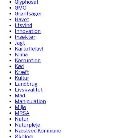
Glyphosat
GMO
Grøntsager
Havet
Iltsvind
Innovation
Insekter
Jagt
Kartoffelavl
Klima
Korruption
Kød
Kræft
Kultur
Landbrug
Livskvalitet
Mad
Manipulation
Miljø
MRSA
Natur
Naturpleje
Næstved Kommune
Økologi