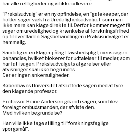
har alle rettigheder og vil ikke udlevere.
“Praksisudvalg” er en ny opfindelse, en ‘’gatekeeper, der
holder sager væk fra Uredelighedsudvalget, som man
ikke mere kan klage direkte til. Derfor kommer meget få
sager om uredelighed og krænkelse af forskningsfrihed
op til overfladen. Sagsbehandlingen i Praksisudvalget er
hemmelig.
Samtidig er en klager pålagt tavshedspligt, mens sagen
behandles, hvilket blokerer for udtalelser til medier, som
har fat i sagen. Praksisudvalgets afgørelser eller
afvisninger skal ikke begrundes.
Der er ingen ankemuligheder.
Københavns Universitet afsluttede sagen med at fyre
den klagende professor.
Professor Heine Andersen gik ind i sagen, som blev
forelagt ombudsmanden, der afviste den.
Med hvilken begrundelse?
Han ville ikke tage stilling til ”forskningsfaglige
spørgsmål”.