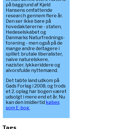
på baggrund af Kjeld
Hansens omfattende
research gennem flere år.
Den ser ikke bare på
hovedaktørerne - staten,
Hedeselskabet og
Danmarks Naturfrednings-
forening - men også på de
mange andre deltagere i
spillet: brutale liberalister,
naive naturelskere,
nazister, lykkeriddere og
alvorsfulde nyttemænd.
Det tabte land udkom på
Gads Forlag i 2008, og trods
et 2. oplag har bogen været
udsolgt i mere end et år. Nu
kan den imidlertid
købes
som E-bog.
Tags