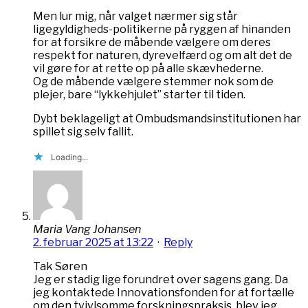
Men lur mig, når valget nærmer sig står
ligegyldigheds-politikerne på ryggen af hinanden
for at forsikre de måbende vælgere om deres
respekt for naturen, dyrevelfærd og om alt det de
vil gøre for at rette op på alle skævhederne.
Og de måbende vælgere stemmer nok som de
plejer, bare “lykkehjulet” starter til tiden.
Dybt beklageligt at Ombudsmandsinstitutionen har
spillet sig selv fallit.
Loading...
Maria Vang Johansen
2. februar 2025 at 13:22
·
Reply
Tak Søren
Jeg er stadig lige forundret over sagens gang. Da
jeg kontaktede Innovationsfonden for at fortælle
om den tvivlsomme forskningspraksis, blev jeg