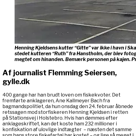
Henning Kjeldsens kutter “Gitte” var ikke i havn i Ska
stedet kutteren “Ruth” fra Hanstholm, der blev fotog
megtet om hinanden. Bemærk personen på kajen. Pr
Af journalist Flemming Seiersen,
gylle.dk
400 gange har han brudt loven om fiskekvoter. Det
fremførte anklageren, Ane Kallmeyer Bach fra
bagmandspolitiet, da hun onsdag den 24. februar åbnede
retssagen mod storfiskeren Henning Kjeldsen i retten
på Stationsvej i Holstebro. Hvis han dømmes efter
anklageskriftet, kan det koste ham 232 millioner i
konfiskation af ulovlige indtægter – næsten det samme
som hans store fiskefartøj har kostet – og lige så meget i