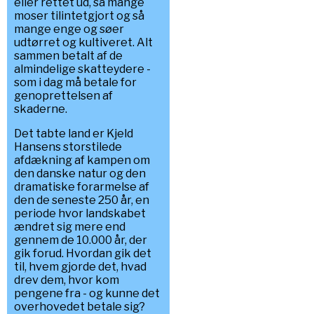
eller rettet ud, så mange
moser tilintetgjort og så
mange enge og søer
udtørret og kultiveret. Alt
sammen betalt af de
almindelige skatteydere -
som i dag må betale for
genoprettelsen af
skaderne.
Det tabte land er Kjeld
Hansens storstilede
afdækning af kampen om
den danske natur og den
dramatiske forarmelse af
den de seneste 250 år, en
periode hvor landskabet
ændret sig mere end
gennem de 10.000 år, der
gik forud. Hvordan gik det
til, hvem gjorde det, hvad
drev dem, hvor kom
pengene fra - og kunne det
overhovedet betale sig?