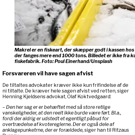
Makrel er en fiskeart, der skæpper godt i kassen hos
der fanges mere end 1000 tons. Billedet er ikke fra k
fiskefabrik. Foto: Poul Einerhand/Unsplash
Forsvareren vil have sagen afvist
De tiltaltes advokater kræver ikke kun frifindelse af de
ni tiltalte. De kræver hele sagen afvist ved retten, siger
Henning Kjeldsens advokat, Olaf Koktvedgaard:
– Den her sag er er behæftet med så store retlige
vanskeligheder, at den reelt ikke burde være ført. Bl.a.,
fordi der aldrig er udstedt et egentligt påbud for
overtrædelse af kvotereglerne. Der er også dele af
anklagepunketrne, der er forældede,
siger han til Ritzaus