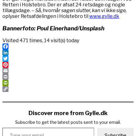
Retten i Holstebro. Der er afsat 24 retsdage og nogle
tillægsdage.
– Så, hvornår sagen slutter, kan vi ikke sige,
oplyser Retsafdelingen i Holstebro til
www.gylle.dk
Bannerfoto: Poul Einerhand/Unsplash
Visited 471 times, 14 visit(s) today
Facebook
LinkedIn
Twitter
Pinterest
Email
Print
PrintFriendly
Copy
Link
Discover more from Gylle.dk
Subscribe to get the latest posts sent to your email.
Type your email…
Subscribe