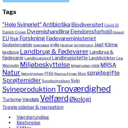
Tags
"Hele Svineriet"
Antibiotika
Biodiversitet
Covid-19
Dyremishandling
Ejendomsforhold
Danish Crown
Eksport
Forskning
Fødevareministeriet
EU
fisk
Jagt
Klima
gylle
Godsejervælde
Havbrug
Greenpeace
Ian Heilmann
Landbrug & Fødevarer
Landbrug &
landbrug
Fødevarer
Landbrugsstøtte
Landdistrikter
Landbrugsjord
Lea
Miljøbeskyttelse
MRSA
Wermelin
mink
Miljøstyrelsen
Natur
sprøjtegifte
PFAS
Skov
Naturstyrelsen
Rasmus Ejrnæs
Sprøjtemidler
Svin
Sundsstyrelsen
Troværdighed
Svineproduktion
Velfærd
Økologi
Turisme
Vandløb
Toggle sidebar & navigation
Værdigrundlag
Bestyrelse