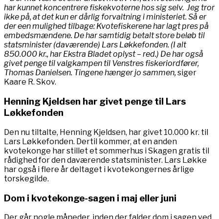
har kunnet koncentrere fiskekvoterne hos sig selv. Jeg tror
ikke på, at det kun er dårlig forvaltning i ministeriet. Så er
der een mulighed tilbage: Kvotefiskerene har lagt pres på
embedsmændene. De har samtidig betalt store beløb til
statsminister (daværende) Lars Løkkefonden. (I alt
850.000 kr., har Ekstra Bladet oplyst – red.) De har også
givet penge til valgkampen til Venstres fiskeriordfører,
Thomas Danielsen. Tingene hænger jo sammen,
siger
Kaare R. Skov.
Henning Kjeldsen har givet penge til Lars
Løkkefonden
Den nu tiltalte, Henning Kjeldsen, har givet 10.000 kr. til
Lars Løkkefonden. Dertil kommer, at en anden
kvotekonge har stillet et sommerhus i Skagen gratis til
rådighed for den daværende statsminister. Lars Løkke
har også i flere år deltaget i kvotekongernes årlige
torskegilde.
Dom i kvotekonge-sagen i maj eller juni
Der går nogle måneder, inden der falder dom i sagen ved