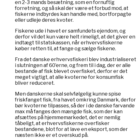
en 2-3 mands besætning, som en fornuftig
forretning, og så skal der være et forbud mod, at
fiskerne indbyrdes kan handle med, bortforpagte
eller udleje deres kvoter.
Fiskene ude i havet er samfundets ejendom, og
derfor vil det kun være helt rimeligt, at det giver en
indtægt til statskassen, når erhvervsfiskerne
køber retten til, at fange og sælge fiskene.
Fra det danske erhvervsfiskeri blev industrialiseret
i slutningen af 60’erne, og frem til i dag, der er alle
bestande af fisk blevet overfisket, derfor er det
meget vigtigt, at alle kvoterne for konsumfisk
bliver reduceret.
Men danskerne skal selvfølgelig kunne spise
friskfanget fisk, fra havet omkring Danmark, derfor
bør kvoterne tilpasses, så der i de danske farvande
max må fanges den mængde fisk, som der kan
afsættes på hjemmemarkedet, det er nemlig
tåbeligt, at erhvervsfiskerne overfisker
bestandene, blot for at lave en eksport, som der
næsten ikke er et overskud på.