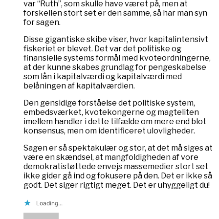
var “Ruth”, som skulle have været på, men at
forskellen stort set er den samme, så har man syn
for sagen.
Disse gigantiske skibe viser, hvor kapitalintensivt
fiskeriet er blevet. Det var det politiske og
finansielle systems formål med kvoteordningerne,
at der kunne skabes grundlag for pengeskabelse
som lån i kapitalværdi og kapitalværdi med
belåningen af kapitalværdien.
Den gensidige forståelse det politiske system,
embedsværket, kvotekongerne og magteliten
imellem handler i dette tilfælde om mere end blot
konsensus, men om identificeret ulovligheder.
Sagen er så spektakulær og stor, at det må siges at
være en skændsel, at mangfoldigheden af vore
demokratistøttede envejs massemedier stort set
ikke gider gå ind og fokusere på den. Det er ikke så
godt. Det siger rigtigt meget. Det er uhyggeligt du!
Loading...