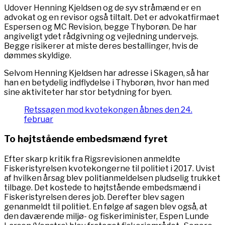
Udover Henning Kjeldsen og de syv stråmænd er en
advokat og en revisor også tiltalt. Det er advokatfirmaet
Espersen og MC Revision, begge Thyborøn. De har
angiveligt ydet rådgivning og vejledning undervejs.
Begge risikerer at miste deres bestallinger, hvis de
dømmes skyldige.
Selvom Henning Kjeldsen har adresse i Skagen, så har
han en betydelig indflydelse i Thyborøn, hvor han med
sine aktiviteter har stor betydning for byen.
Retssagen mod kvotekongen åbnes den 24.
februar
To højtstående embedsmænd fyret
Efter skarp kritik fra Rigsrevisionen anmeldte
Fiskeristyrelsen kvotekongerne til politiet i 2017. Uvist
af hvilken årsag blev politianmeldelsen pludselig trukket
tilbage. Det kostede to højtstående embedsmænd i
Fiskeristyrelsen deres job. Derefter blev sagen
genanmeldt til politiet. En følge af sagen blev også, at
den daværende miljø- og fiskeriminister, Espen Lunde