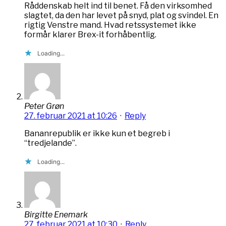
Råddenskab helt ind til benet. Få den virksomhed
slagtet, da den har levet på snyd, plat og svindel. En
rigtig Venstre mand. Hvad retssystemet ikke
formår klarer Brex-it forhåbentlig.
Loading...
Peter Grøn
27. februar 2021 at 10:26
·
Reply
Bananrepublik er ikke kun et begreb i
“tredjelande”.
Loading...
Birgitte Enemark
27. februar 2021 at 10:30
·
Reply