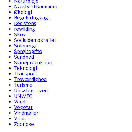
Naturpleje
Næstved Kommune
Økologi
Reguleringsjagt
Resistens
rewilding
Skov
Socialdemokratiet
Solenergi
Sprøjtegifte
Sundhed
Svineproduktion
Teknologi
Transport
Troværdighed
Turisme
Uncategorized
UNWTO
Vand
Vegetar
Vindmøller
Virus
Zoonose