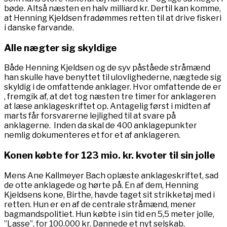
bøde. Altså næsten en halv milliard kr. Dertil kan komme,
at Henning Kjeldsen fradømmes retten til at drive fiskeri
i danske farvande.
Alle nægter sig skyldige
Både Henning Kjeldsen og de syv påståede stråmænd
han skulle have benyttet til ulovlighederne, nægtede sig
skyldig i de omfattende anklager. Hvor omfattende de er
, fremgik af, at det tog næsten tre timer for anklageren
at læse anklageskriftet op. Antagelig først i midten af
marts får forsvarerne lejlighed til at svare på
anklagerne. Inden da skal de 400 anklagepunkter
nemlig dokumenteres et for et af anklageren.
Konen købte for 123 mio. kr. kvoter til sin jolle
Mens Ane Kallmeyer Bach oplæste anklageskriftet, sad
de otte anklagede og hørte på. En af dem, Henning
Kjeldsens kone, Birthe, havde taget sit strikketøj med i
retten. Hun er en af de centrale stråmænd, mener
bagmandspolitiet. Hun købte i sin tid en 5,5 meter jolle,
”Lasse”, for 100.000 kr. Dannede et nyt selskab,