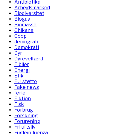
Antibiotika
Arbejdsmarked
Biodiversitet
Biogas
Biomasse
Chikane
Coop
demografi
Demokrati
Dyr
Dyrevelfærd
Elbiler
Energi
Etik
EU-støtte
Fake news
ferie
Fiktion
Fisk
Forbrug
Forskning
Forurening
Friluftsliv
Fugleinfluenza