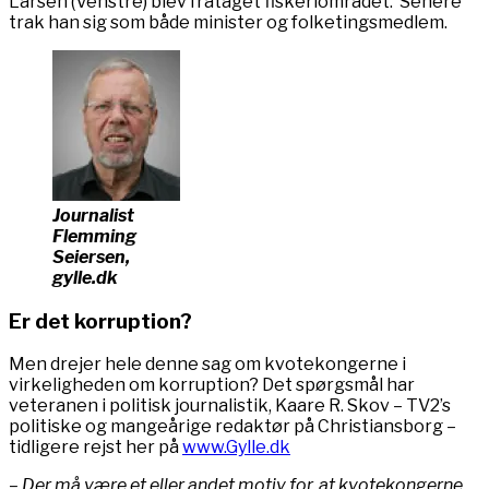
Larsen (Venstre) blev frataget fiskeriområdet. Senere
trak han sig som både minister og folketingsmedlem.
Journalist
Flemming
Seiersen,
gylle.dk
Er det korruption?
Men drejer hele denne sag om kvotekongerne i
virkeligheden om korruption? Det spørgsmål har
veteranen i politisk journalistik, Kaare R. Skov – TV2’s
politiske og mangeårige redaktør på Christiansborg –
tidligere rejst her på
www.Gylle.dk
– Der må være et eller andet motiv for, at kvotekongerne