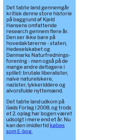
Det tabte land gennemgår
kritisk denne store historie
på baggrund af Kjeld
Hansens omfattende
research gennem flere år.
Den ser ikke bare på
hovedaktørerne - staten,
Hedeselskabet og
Danmarks Naturfrednings-
forening - men også på de
mange andre deltagere i
spillet: brutale liberalister,
naive naturelskere,
nazister, lykkeriddere og
alvorsfulde nyttemænd.
Det tabte land udkom på
Gads Forlag i 2008, og trods
et 2. oplag har bogen været
udsolgt i mere end et år. Nu
kan den imidlertid
købes
som E-bog.