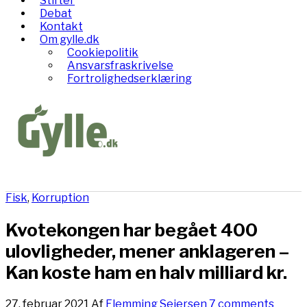
Stifter
Debat
Kontakt
Om gylle.dk
Cookiepolitik
Ansvarsfraskrivelse
Fortrolighedserklæring
Fisk
,
Korruption
Kvotekongen har begået 400
ulovligheder, mener anklageren –
Kan koste ham en halv milliard kr.
27. februar 2021
Af
Flemming Seiersen
7 comments