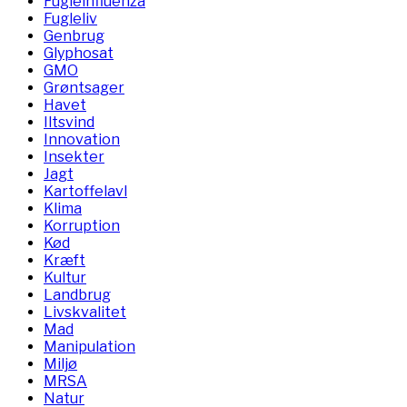
Fugleinfluenza
Fugleliv
Genbrug
Glyphosat
GMO
Grøntsager
Havet
Iltsvind
Innovation
Insekter
Jagt
Kartoffelavl
Klima
Korruption
Kød
Kræft
Kultur
Landbrug
Livskvalitet
Mad
Manipulation
Miljø
MRSA
Natur