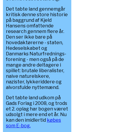
Det tabte land gennemgår
kritisk denne store historie
på baggrund af Kjeld
Hansens omfattende
research gennem flere år.
Den ser ikke bare på
hovedaktørerne - staten,
Hedeselskabet og
Danmarks Naturfrednings-
forening - men også på de
mange andre deltagere i
spillet: brutale liberalister,
naive naturelskere,
nazister, lykkeriddere og
alvorsfulde nyttemænd.
Det tabte land udkom på
Gads Forlag i 2008, og trods
et 2. oplag har bogen været
udsolgt i mere end et år. Nu
kan den imidlertid
købes
som E-bog.