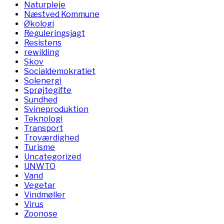
Naturpleje
Næstved Kommune
Økologi
Reguleringsjagt
Resistens
rewilding
Skov
Socialdemokratiet
Solenergi
Sprøjtegifte
Sundhed
Svineproduktion
Teknologi
Transport
Troværdighed
Turisme
Uncategorized
UNWTO
Vand
Vegetar
Vindmøller
Virus
Zoonose