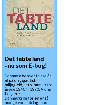
Det tabte land
- nu som E-bog!
Danmark betaler i disse år
af på en gigantisk
miljøgæld, der stammer fra
årene 1940 til 1970. Aldrig
tidligere i
Danmarkshistorien er så
mange vandløb lagt i rør