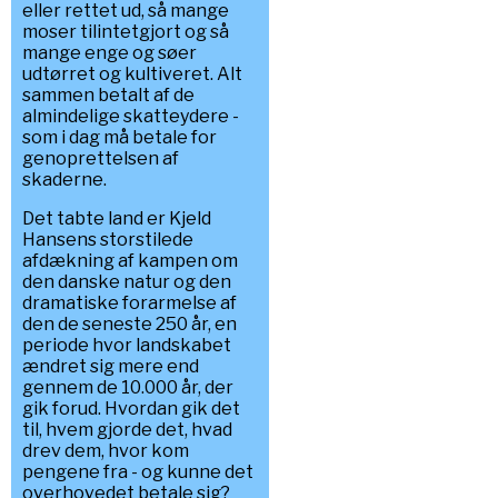
eller rettet ud, så mange
moser tilintetgjort og så
mange enge og søer
udtørret og kultiveret. Alt
sammen betalt af de
almindelige skatteydere -
som i dag må betale for
genoprettelsen af
skaderne.
Det tabte land er Kjeld
Hansens storstilede
afdækning af kampen om
den danske natur og den
dramatiske forarmelse af
den de seneste 250 år, en
periode hvor landskabet
ændret sig mere end
gennem de 10.000 år, der
gik forud. Hvordan gik det
til, hvem gjorde det, hvad
drev dem, hvor kom
pengene fra - og kunne det
overhovedet betale sig?