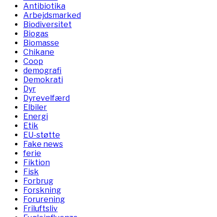
Antibiotika
Arbejdsmarked
Biodiversitet
Biogas
Biomasse
Chikane
Coop
demografi
Demokrati
Dyr
Dyrevelfærd
Elbiler
Energi
Etik
EU-støtte
Fake news
ferie
Fiktion
Fisk
Forbrug
Forskning
Forurening
Friluftsliv