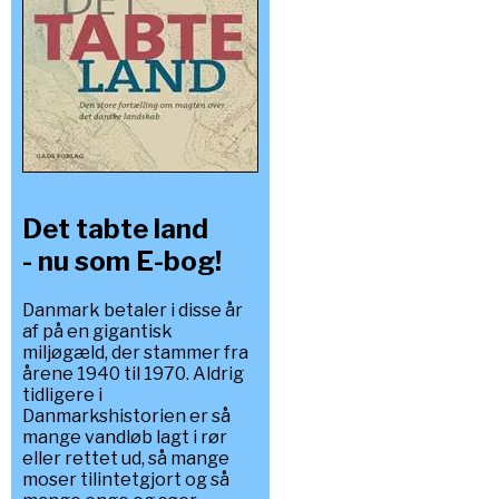
Det tabte land
- nu som E-bog!
Danmark betaler i disse år
af på en gigantisk
miljøgæld, der stammer fra
årene 1940 til 1970. Aldrig
tidligere i
Danmarkshistorien er så
mange vandløb lagt i rør
eller rettet ud, så mange
moser tilintetgjort og så