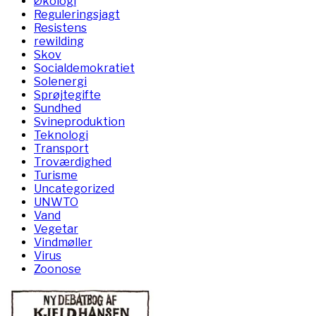
Økologi
Reguleringsjagt
Resistens
rewilding
Skov
Socialdemokratiet
Solenergi
Sprøjtegifte
Sundhed
Svineproduktion
Teknologi
Transport
Troværdighed
Turisme
Uncategorized
UNWTO
Vand
Vegetar
Vindmøller
Virus
Zoonose