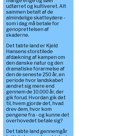
mange enge og søer
udtørret og kultiveret. Alt
sammen betalt af de
almindelige skatteydere -
som i dag må betale for
genoprettelsen af
skaderne.
Det tabte land er Kjeld
Hansens storstilede
afdækning af kampen om
den danske natur og den
dramatiske forarmelse af
den de seneste 250 år, en
periode hvor landskabet
ændret sig mere end
gennem de 10.000 år, der
gik forud. Hvordan gik det
til, hvem gjorde det, hvad
drev dem, hvor kom
pengene fra - og kunne det
overhovedet betale sig?
Det tabte land gennemgår