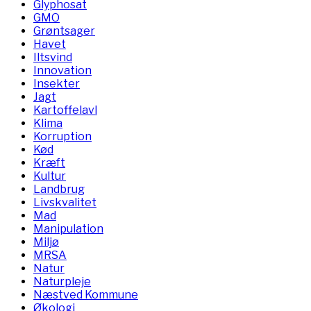
Glyphosat
GMO
Grøntsager
Havet
Iltsvind
Innovation
Insekter
Jagt
Kartoffelavl
Klima
Korruption
Kød
Kræft
Kultur
Landbrug
Livskvalitet
Mad
Manipulation
Miljø
MRSA
Natur
Naturpleje
Næstved Kommune
Økologi