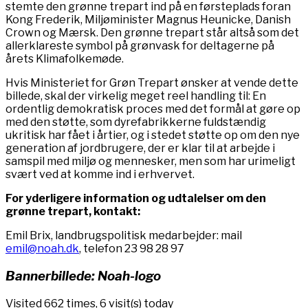
stemte den grønne trepart ind på en førsteplads foran
Kong Frederik, Miljøminister Magnus Heunicke, Danish
Crown og Mærsk. Den grønne trepart står altså som det
allerklareste symbol på grønvask for deltagerne på
årets Klimafolkemøde.
Hvis Ministeriet for Grøn Trepart ønsker at vende dette
billede, skal der virkelig meget reel handling til: En
ordentlig demokratisk proces med det formål at gøre op
med den støtte, som dyrefabrikkerne fuldstændig
ukritisk har fået i årtier, og i stedet støtte op om den nye
generation af jordbrugere, der er klar til at arbejde i
samspil med miljø og mennesker, men som har urimeligt
svært ved at komme ind i erhvervet.
For yderligere information og udtalelser om den
grønne trepart, kontakt:
Emil Brix, landbrugspolitisk medarbejder: mail
emil@noah.dk
, telefon 23 98 28 97
Bannerbillede: Noah-logo
Visited 662 times, 6 visit(s) today