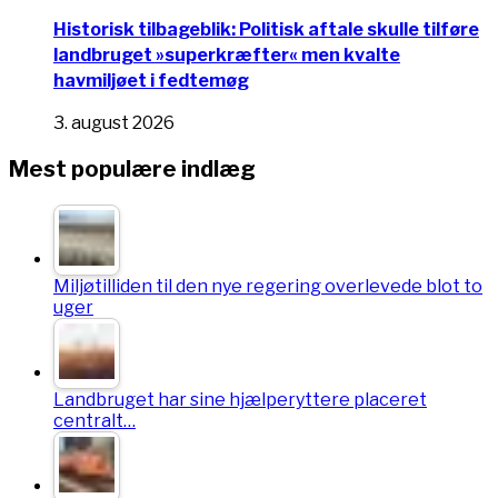
Historisk tilbageblik: Politisk aftale skulle tilføre
landbruget »superkræfter« men kvalte
havmiljøet i fedtemøg
3. august 2026
Mest populære indlæg
Miljøtilliden til den nye regering overlevede blot to
uger
Landbruget har sine hjælperyttere placeret
centralt…