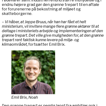
Fødevarer samt industrien endnu større indflydelse og i
endnu højere grad gør den grønne trepart til en aftale
for forurenerne på bekostning af miljøet og
skatteborgerne.
– Vi håber, at Jeppe Bruus, når han har fået et helt
ministerium, vil invitere mange flere grønne aktører til at
deltage i ministeriets arbejde og implementeringen af den
grønne trepart. Det ville give muligheden for, at den grønne
trepart rent faktisk kunne levere på miljø- og
klimaområdet,
fortsætter Emil Brix.
Emil Brix, Noah
Den grønne trepart er nemlig langt fra ambitiøs nok i