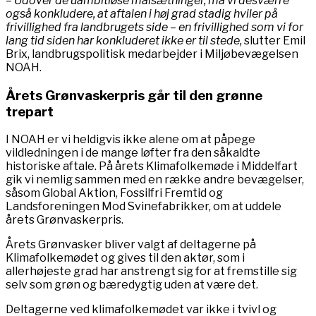
– Udover de uambitiøse målsætninger, må vi desværre
også konkludere, at aftalen i høj grad stadig hviler på
frivillighed fra landbrugets side – en frivillighed som vi for
lang tid siden har konkluderet ikke er til stede,
slutter Emil
Brix, landbrugspolitisk medarbejder i Miljøbevægelsen
NOAH.
Årets Grønvaskerpris går til den grønne
trepart
I NOAH er vi heldigvis ikke alene om at påpege
vildledningen i de mange løfter fra den såkaldte
historiske aftale. På årets Klimafolkemøde i Middelfart
gik vi nemlig sammen med en række andre bevægelser,
såsom Global Aktion, Fossilfri Fremtid og
Landsforeningen Mod Svinefabrikker, om at uddele
årets Grønvaskerpris.
Årets Grønvasker bliver valgt af deltagerne på
Klimafolkemødet og gives til den aktør, som i
allerhøjeste grad har anstrengt sig for at fremstille sig
selv som grøn og bæredygtig uden at være det.
Deltagerne ved klimafolkemødet var ikke i tvivl og