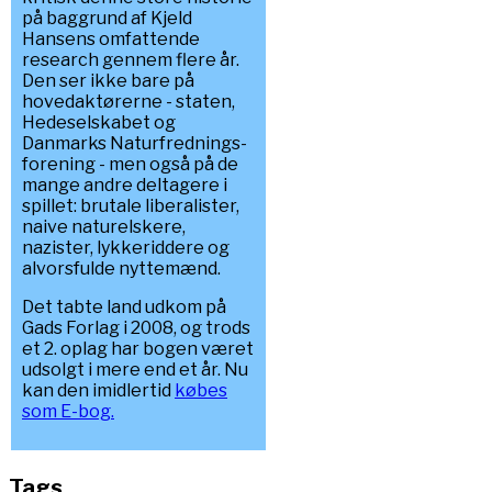
på baggrund af Kjeld
Hansens omfattende
research gennem flere år.
Den ser ikke bare på
hovedaktørerne - staten,
Hedeselskabet og
Danmarks Naturfrednings-
forening - men også på de
mange andre deltagere i
spillet: brutale liberalister,
naive naturelskere,
nazister, lykkeriddere og
alvorsfulde nyttemænd.
Det tabte land udkom på
Gads Forlag i 2008, og trods
et 2. oplag har bogen været
udsolgt i mere end et år. Nu
kan den imidlertid
købes
som E-bog.
Tags