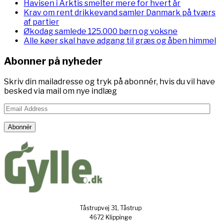
Havisen i Arktis smelter mere for hvert år
Krav om rent drikkevand samler Danmark på tværs
af partier
Økodag samlede 125.000 børn og voksne
Alle køer skal have adgang til græs og åben himmel
Abonner på nyheder
Skriv din mailadresse og tryk på abonnér, hvis du vil have
besked via mail om nye indlæg
Email
Address
Abonnér
Tåstrupvej 31, Tåstrup
4672 Klippinge