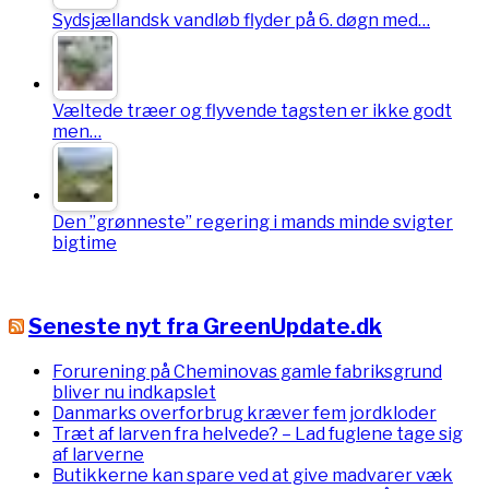
Sydsjællandsk vandløb flyder på 6. døgn med…
Væltede træer og flyvende tagsten er ikke godt
men…
Den ”grønneste” regering i mands minde svigter
bigtime
Seneste nyt fra GreenUpdate.dk
Forurening på Cheminovas gamle fabriksgrund
bliver nu indkapslet
Danmarks overforbrug kræver fem jordkloder
Træt af larven fra helvede? – Lad fuglene tage sig
af larverne
Butikkerne kan spare ved at give madvarer væk