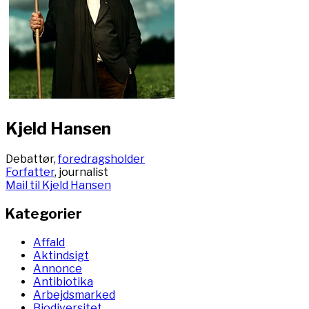
Kjeld Hansen
Debattør,
foredragsholder
Forfatter
, journalist
Mail til Kjeld Hansen
Kategorier
Affald
Aktindsigt
Annonce
Antibiotika
Arbejdsmarked
Biodiversitet