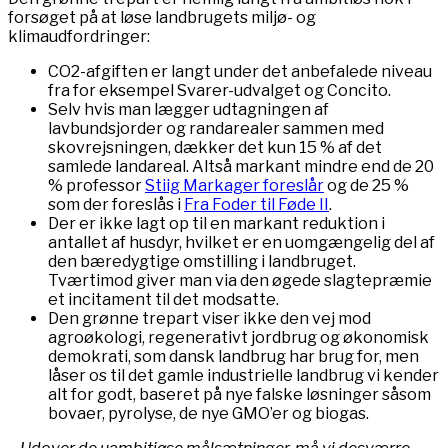
forsøget på at løse landbrugets miljø- og
klimaudfordringer:
CO2-afgiften er langt under det anbefalede niveau
fra for eksempel Svarer-udvalget og Concito.
Selv hvis man lægger udtagningen af
lavbundsjorder og randarealer sammen med
skovrejsningen, dækker det kun 15 % af det
samlede landareal. Altså markant mindre end de 20
% professor
Stiig Markager foreslår
og de 25 %
som der foreslås i
Fra Foder til Føde II
.
Der er ikke lagt op til en markant reduktion i
antallet af husdyr, hvilket er en uomgængelig del af
den bæredygtige omstilling i landbruget.
Tværtimod giver man via den øgede slagtepræmie
et incitament til det modsatte.
Den grønne trepart viser ikke den vej mod
agroøkologi, regenerativt jordbrug og økonomisk
demokrati, som dansk landbrug har brug for, men
låser os til det gamle industrielle landbrug vi kender
alt for godt, baseret på nye falske løsninger såsom
bovaer, pyrolyse, de nye GMO’er og biogas.