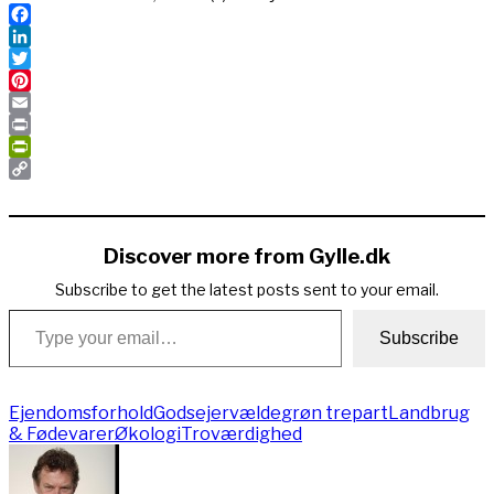
Facebook
LinkedIn
Twitter
Pinterest
Email
Print
PrintFriendly
Copy
Link
Discover more from Gylle.dk
Subscribe to get the latest posts sent to your email.
Type your email…
Subscribe
Ejendomsforhold
Godsejervælde
grøn trepart
Landbrug
& Fødevarer
Økologi
Troværdighed