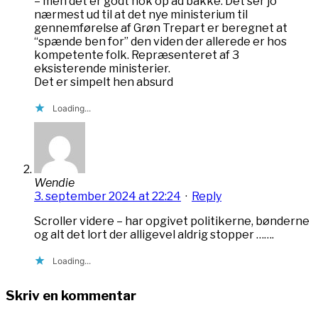
– men det er godt nok op ad bakke. Det ser jo
nærmest ud til at det nye ministerium til
gennemførelse af Grøn Trepart er beregnet at
“spænde ben for” den viden der allerede er hos
kompetente folk. Repræsenteret af 3
eksisterende ministerier.
Det er simpelt hen absurd
Loading...
Wendie
3. september 2024 at 22:24
·
Reply
Scroller videre – har opgivet politikerne, bønderne
og alt det lort der alligevel aldrig stopper …….
Loading...
Skriv en kommentar