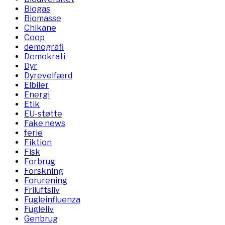
Biogas
Biomasse
Chikane
Coop
demografi
Demokrati
Dyr
Dyrevelfærd
Elbiler
Energi
Etik
EU-støtte
Fake news
ferie
Fiktion
Fisk
Forbrug
Forskning
Forurening
Friluftsliv
Fugleinfluenza
Fugleliv
Genbrug