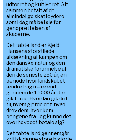
udtørret og kultiveret. Alt
sammen betalt af de
almindelige skatteydere -
som i dag må betale for
genoprettelsen af
skaderne.
Det tabte land er Kjeld
Hansens storstilede
afdækning af kampen om
den danske natur og den
dramatiske forarmelse af
den de seneste 250 år, en
periode hvor landskabet
ændret sig mere end
gennem de 10.000 år, der
gik forud. Hvordan gik det
til, hvem gjorde det, hvad
drev dem, hvor kom
pengene fra - og kunne det
overhovedet betale sig?
Det tabte land gennemgår
kritisk denne store historie