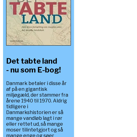
Det tabte land
- nu som E-bog!
Danmark betaler i disse år
af på en gigantisk
miljøgæld, der stammer fra
årene 1940 til 1970. Aldrig
tidligere i
Danmarkshistorien er så
mange vandløb lagt i rør
eller rettet ud, så mange
moser tilintetgjort og så
mange enge og søer