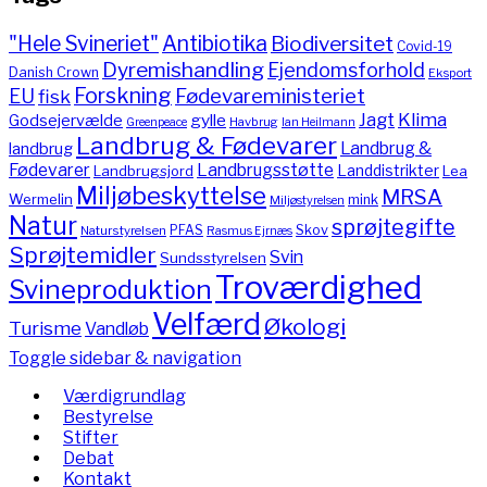
"Hele Svineriet"
Antibiotika
Biodiversitet
Covid-19
Dyremishandling
Ejendomsforhold
Danish Crown
Eksport
Forskning
Fødevareministeriet
EU
fisk
Jagt
Klima
gylle
Godsejervælde
Havbrug
Greenpeace
Ian Heilmann
Landbrug & Fødevarer
Landbrug &
landbrug
Fødevarer
Landbrugsstøtte
Landdistrikter
Landbrugsjord
Lea
Miljøbeskyttelse
MRSA
Wermelin
mink
Miljøstyrelsen
Natur
sprøjtegifte
PFAS
Skov
Naturstyrelsen
Rasmus Ejrnæs
Sprøjtemidler
Svin
Sundsstyrelsen
Troværdighed
Svineproduktion
Velfærd
Økologi
Turisme
Vandløb
Toggle sidebar & navigation
Værdigrundlag
Bestyrelse
Stifter
Debat
Kontakt