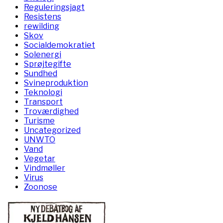
Reguleringsjagt
Resistens
rewilding
Skov
Socialdemokratiet
Solenergi
Sprøjtegifte
Sundhed
Svineproduktion
Teknologi
Transport
Troværdighed
Turisme
Uncategorized
UNWTO
Vand
Vegetar
Vindmøller
Virus
Zoonose