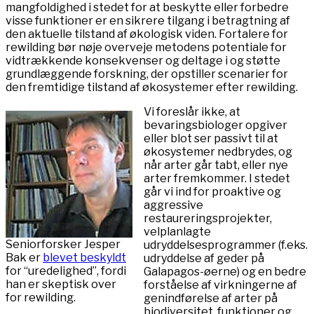
mangfoldighed i stedet for at beskytte eller forbedre
visse funktioner er en sikrere tilgang i betragtning af
den aktuelle tilstand af økologisk viden. Fortalere for
rewilding bør nøje overveje metodens potentiale for
vidtrækkende konsekvenser og deltage i og støtte
grundlæggende forskning, der opstiller scenarier for
den fremtidige tilstand af økosystemer efter rewilding.
Vi foreslår ikke, at
bevaringsbiologer opgiver
eller blot ser passivt til at
økosystemer nedbrydes, og
når arter går tabt, eller nye
arter fremkommer. I stedet
går vi ind for proaktive og
aggressive
restaureringsprojekter,
velplanlagte
Seniorforsker Jesper
udryddelsesprogrammer (f.eks.
Bak er
blevet beskyldt
udryddelse af geder på
for “uredelighed”, fordi
Galapagos-øerne) og en bedre
han er skeptisk over
forståelse af virkningerne af
for rewilding.
genindførelse af arter på
biodiversitet, funktioner og