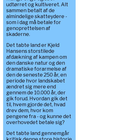
udtørret og kultiveret. Alt
sammen betalt af de
almindelige skatteydere -
som i dag må betale for
genoprettelsen af
skaderne.
Det tabte land er Kjeld
Hansens storstilede
afdækning af kampen om
den danske natur og den
dramatiske forarmelse af
den de seneste 250 år, en
periode hvor landskabet
ændret sig mere end
gennem de 10.000 år, der
gik forud. Hvordan gik det
til, hvem gjorde det, hvad
drev dem, hvor kom
pengene fra - og kunne det
overhovedet betale sig?
Det tabte land gennemgår
kritisk denne store historie