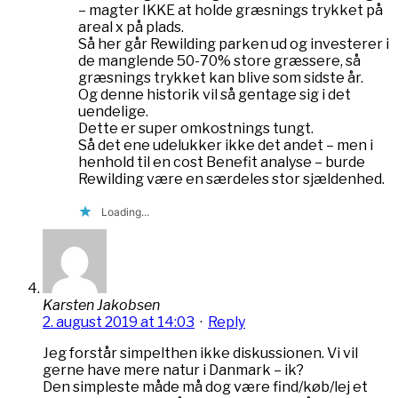
– magter IKKE at holde græsnings trykket på
areal x på plads.
Så her går Rewilding parken ud og investerer i
de manglende 50-70% store græssere, så
græsnings trykket kan blive som sidste år.
Og denne historik vil så gentage sig i det
uendelige.
Dette er super omkostnings tungt.
Så det ene udelukker ikke det andet – men i
henhold til en cost Benefit analyse – burde
Rewilding være en særdeles stor sjældenhed.
Loading...
Karsten Jakobsen
2. august 2019 at 14:03
·
Reply
Jeg forstår simpelthen ikke diskussionen. Vi vil
gerne have mere natur i Danmark – ik?
Den simpleste måde må dog være find/køb/lej et