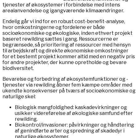
tjenester af økosystemer i forbindelse med intens
arealanvendelse og igangværende klimaændringer.
Endelig går vi ind for en robust cost-benefit-analyse,
hvor omkostningerne og fordelene er både
socioøkonomiske og økologiske, inden ethvert projekt
baseret rewilding sættes i gang. Ressourcerne er
begrænsede, så prioritering af ressourcer med hensyn
til arbejdskraft og direkte økonomiske omkostninger
for et bestemt projekt kommer altid med en negativ pris
for andre projekter, der kunne opretholde og bevare
biodiversitet.
Bevarelse og forbedring af økosystemfunktioner og -
tjenester via rewilding åbner fem kæmpe områder med
ukendte konsekvenser på tværs af socioøkonomiske og
naturlige skel:
Biologisk mangfoldighed: kaskadevirkninger og
usikker videreførelse af økologiske samfund efter
rewilding.
Biokontrol/invasioner: påvirkninger og håndtering
af genindførte arter og spredning af skadedyr i
naturlige økosystemer.