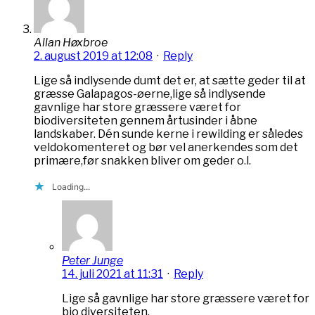
Allan Høxbroe
2. august 2019 at 12:08
·
Reply
Lige så indlysende dumt det er, at sætte geder til at
græsse Galapagos-øerne,lige så indlysende
gavnlige har store græssere været for
biodiversiteten gennem årtusinder i åbne
landskaber. Dén sunde kerne i rewilding er således
veldokomenteret og bør vel anerkendes som det
primære,før snakken bliver om geder o.l.
Loading...
Peter Junge
14. juli 2021 at 11:31
·
Reply
Lige så gavnlige har store græssere været for
bio diversiteten.