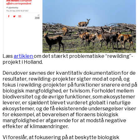
Læs
artiklen
om det stærkt problematiske “rewilding”-
projekt i Holland.
Derudover savnes der kvantitativ dokumentation for de
resultater, rewilding-projekter sigter mod at opnå, og
fokus i rewilding-projekter på funktioner snarere end på
biologisk mangfoldighed, er tvivlsom. Forholdet mellem
biodiversitet og de øvrige funktioner, som økosystemer
leverer, er sjældent blevet vurderet globalt i naturlige
økosystemer, og de få eksisterende undersøgelser viser
for eksempel, at bevarelsen af ​​floraens biologisk
mangfoldighed er afgørende for at modstå negative
effekter af klimaændringer.
Vi foreslår, at fokusering på at beskytte biologisk