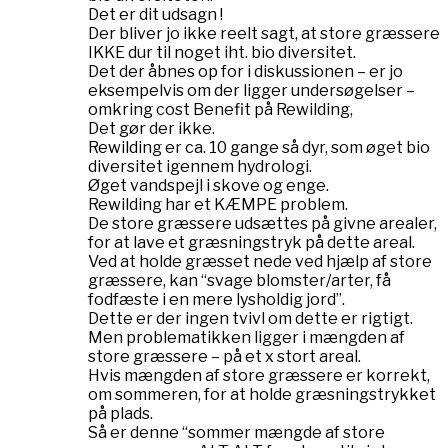
Det er dit udsagn !
Der bliver jo ikke reelt sagt, at store græssere
IKKE dur til noget iht. bio diversitet.
Det der åbnes op for i diskussionen – er jo
eksempelvis om der ligger undersøgelser –
omkring cost Benefit på Rewilding,
Det gør der ikke.
Rewilding er ca. 10 gange så dyr, som øget bio
diversitet igennem hydrologi.
Øget vandspejl i skove og enge.
Rewilding har et KÆMPE problem.
De store græssere udsættes på givne arealer,
for at lave et græsningstryk på dette areal.
Ved at holde græsset nede ved hjælp af store
græssere, kan “svage blomster/arter, få
fodfæste i en mere lysholdig jord”.
Dette er der ingen tvivl om dette er rigtigt.
Men problematikken ligger i mængden af
store græssere – på et x stort areal.
Hvis mængden af store græssere er korrekt,
om sommeren, for at holde græsningstrykket
på plads.
Så er denne “sommer mængde af store