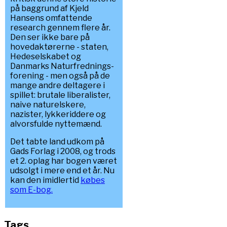
på baggrund af Kjeld
Hansens omfattende
research gennem flere år.
Den ser ikke bare på
hovedaktørerne - staten,
Hedeselskabet og
Danmarks Naturfrednings-
forening - men også på de
mange andre deltagere i
spillet: brutale liberalister,
naive naturelskere,
nazister, lykkeriddere og
alvorsfulde nyttemænd.
Det tabte land udkom på
Gads Forlag i 2008, og trods
et 2. oplag har bogen været
udsolgt i mere end et år. Nu
kan den imidlertid
købes
som E-bog.
Tags