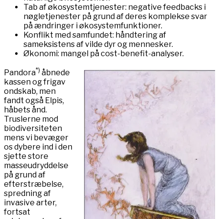
Tab af økosystemtjenester: negative feedbacks i
nøgletjenester på grund af deres komplekse svar
på ændringer i økosystemfunktioner.
Konflikt med samfundet: håndtering af
sameksistens af vilde dyr og mennesker.
Økonomi: mangel på cost-benefit-analyser.
*)
Pandora
åbnede
kassen og frigav
ondskab, men
fandt også Elpis,
håbets ånd.
Truslerne mod
biodiversiteten
mens vi bevæger
os dybere ind i den
sjette store
masseudryddelse
på grund af
efterstræbelse,
spredning af
invasive arter,
fortsat