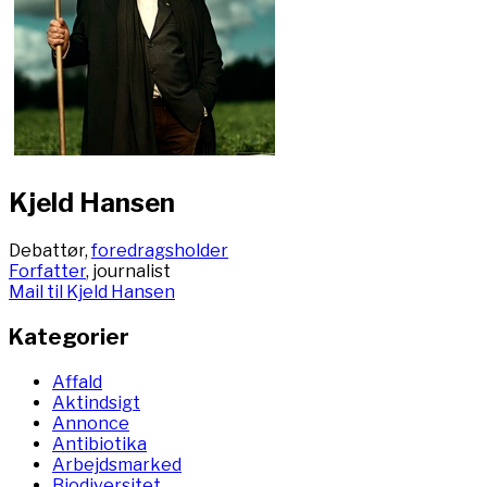
Kjeld Hansen
Debattør,
foredragsholder
Forfatter
, journalist
Mail til Kjeld Hansen
Kategorier
Affald
Aktindsigt
Annonce
Antibiotika
Arbejdsmarked
Biodiversitet