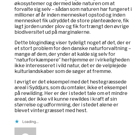
økosystemer og dermed lade naturen om at
forvalte sig selv – sådan som naturen har fungeret i
millioner af år inden mennesket opstod og inden
mennesket fik udryddet de store planteædere, fik
lagt jorden under plov og fik fortrængt den øvrige
biodiversitet ud på marginalerne.
Dette blogindlæg viser tydeligt noget af det, der er
et stort problem for den danske naturforvaltning –
mange af dem, der ynder at kalde sig selv for
“naturforkæmpere” herhjemme er i virkeligheden
ikke interesseret i vild natur, det er de velplejede
kulturlandskaber som de søger at fremme.
I øvrigt er det eksempel med det hestegræssede
areal i Syddjurs, som du omtaler, ikke et eksempel
på rewilding. Her er der i stedet tale om et mindre
areal, der ikke vil kunne rewildes i kraft af sin
størrelse og udformning, der i stedet alene er
blevet vintergræsset med hest.
Loading...