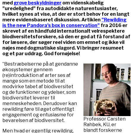
med
grove beskyldninger
om videnskabelig
”uredelighed” fra autodidakte naturentusiaster,
hvilket synes at vise, at der er stort behov for en langt
mere evidensbaseret diskussion. Artiklen
”Rewilding
is the new Pandora’s box in conservation”
fra 2016 er
skrevet af en håndfuld internationalt velrespektere
biodiversitetsforskere, så den er god at få forstand af
for læsere, der søger reel viden om emnet og ikke vil
nøjes med dogmatiske slagord. Vi bringer resumeet
og et par uddrag. God fornøjelse!
”Bestræbelserne på at gendanne
økosystemer gennem
(re)introduktion af arter ses af
mange som en metode til at
modvirke tabet af biodiversitet
og de funktioner og ydelser, som
biodiversitet leverer til
menneskeheden. Derudover kan
rewilding føre til øget offentligt
engagement og entusiasme for
Professor Carsten
bevarelsen af biodiversitet.
Rahbek, KU, er
blandt forskerne
Men hvad er egentlig rewilding,