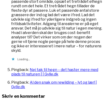
passende stort område, opsæt et tretrådet elhegn
rundt om det hele. Et tretrådet hegn tillader de
fleste dyr at passere. Luk et passende antal store
græssere der ind og lad det være i fred. Lad det
udvikle sig i fred for yderligere indgreb og ingen
fritidsaktiviteter. Adgang til arealerne er på eget
ansvar. Det må jo udvikle sig til natur i egen mening.
Hvad i alverden skal der bruges cost-benefit
analyser til? Det virker som om der nogen der
gerne vil tjene nogle penge på hele denne proces
og ikke er interesseret i mere natur – for naturens
skyld.
Loading...
Pingback:
Nej tak til hegn – det haster mere med
plads til naturen | | Gylle.dk
Pingback:
Al den snak om rewilding – lyt og lær! |
Gylle.dk
Skriv en kommentar