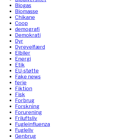
Biogas
Biomasse
Chikane
Coop
demografi
Demokrati
Dyr
Dyrevelfærd
Elbiler
Energi
Etik
EU-støtte
Fake news
ferie
Fiktion
Fisk
Forbrug
Forskning
Forurening
Friluftsliv
Fugleinfluenza
Fugleliv
Genbrug