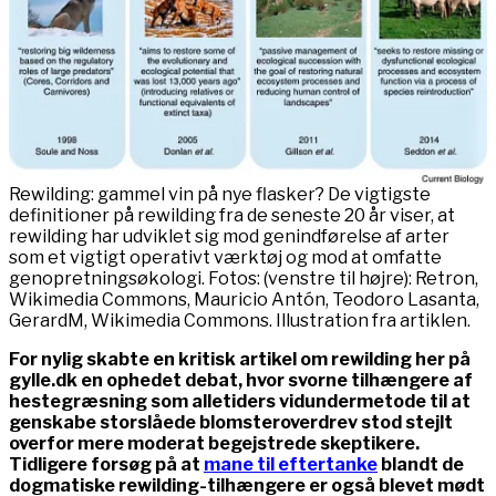
Rewilding: gammel vin på nye flasker? De vigtigste
definitioner på rewilding fra de seneste 20 år viser, at
rewilding har udviklet sig mod genindførelse af arter
som et vigtigt operativt værktøj og mod at omfatte
genopretningsøkologi. Fotos: (venstre til højre): Retron,
Wikimedia Commons, Mauricio Antón, Teodoro Lasanta,
GerardM, Wikimedia Commons. Illustration fra artiklen.
For nylig skabte en kritisk artikel om rewilding her på
gylle.dk en ophedet debat, hvor svorne tilhængere af
hestegræsning som alletiders vidundermetode til at
genskabe storslåede blomsteroverdrev stod stejlt
overfor mere moderat begejstrede skeptikere.
Tidligere forsøg på at
mane til eftertanke
blandt de
dogmatiske rewilding-tilhængere er også blevet mødt