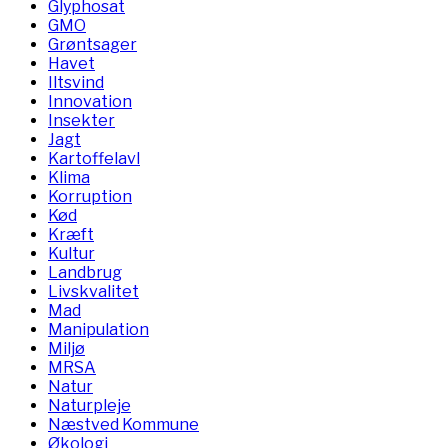
Glyphosat
GMO
Grøntsager
Havet
Iltsvind
Innovation
Insekter
Jagt
Kartoffelavl
Klima
Korruption
Kød
Kræft
Kultur
Landbrug
Livskvalitet
Mad
Manipulation
Miljø
MRSA
Natur
Naturpleje
Næstved Kommune
Økologi