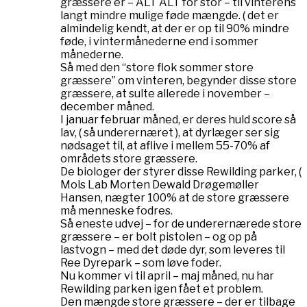
græssere er – ALT ALT for stor – til vinterens
langt mindre mulige føde mængde. ( det er
almindelig kendt, at der er op til 90% mindre
føde, i vintermånederne end i sommer
månederne.
Så med den “store flok sommer store
græssere” om vinteren, begynder disse store
græssere, at sulte allerede i november –
december måned.
I januar februar måned, er deres huld score så
lav, ( så underernæret ), at dyrlæger ser sig
nødsaget til, at aflive i mellem 55-70% af
områdets store græssere.
De biologer der styrer disse Rewilding parker, (
Mols Lab Morten Dewald Drøgemøller
Hansen, nægter 100% at de store græssere
må menneske fodres.
Så eneste udvej – for de underernærede store
græssere – er bolt pistolen – og op på
lastvogn – med det døde dyr, som leveres til
Ree Dyrepark – som løve foder.
Nu kommer vi til april – maj måned, nu har
Rewilding parken igen fået et problem.
Den mængde store græssere – der er tilbage