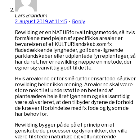
Lars Brøndum
2. august 2019 at 11:45
·
Reply
Rewilding er en NATURforvaltningsmetode, så hvis
formålene med plejen af specifikke arealer er
bevarelsen af et KULTURlandskab som fx
fladedækkende lyngheder, golfbane-lignende
parklandskaber eller udplantede fyrreplantager, så
har du ret, her er rewilding næppe en metode, der
egner sig vanvittig godt til dette.
Hvis arealerne er for små og for ensartede, så giver
rewilding heller ikke mening. Arealerne skal være
store nok til at understøtte en bestand af
planteædere hele året igennem og skal samtidig
være så varieret, at den tilbyder dyrene de forhold
de kræver i forbindelse med fx føde og ly, som de
har behov for.
Rewilding bygger på de på et princip om at
genskabe de processer og dynamikker, der ville
være til stede i naturlige og velfungerende