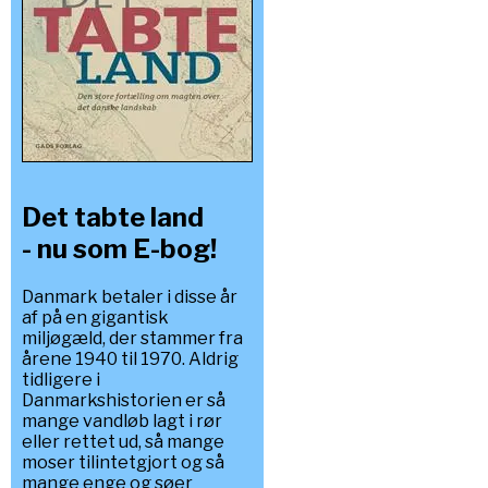
Det tabte land
- nu som E-bog!
Danmark betaler i disse år
af på en gigantisk
miljøgæld, der stammer fra
årene 1940 til 1970. Aldrig
tidligere i
Danmarkshistorien er så
mange vandløb lagt i rør
eller rettet ud, så mange
moser tilintetgjort og så
mange enge og søer