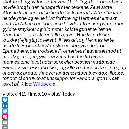
skabte af fugtig jord efter Zeus’ befaling, da Prometheus
havde bragt ilden tilbage til menneskene. Zeus satte
Athene til at undervise hende i kvinders vis; Afrodite gav
hende ynde og evne til at forføre, og Hermes et lumskt
sind. Da Athena og hora’erne til sidst fik hende pyntet med
gyldne smykker og blomster, kaldte guderne hende
“Pandora” – græsk for “alles gave”. Hun fik en lukket
krukke (fejlagtigt oversat til “æske”, og Hermes førte
hende til Prometheus’ griske og ubegavede bror
Epimetheus, der trodsede Prometheus’ advarsel mod at
modtage nogen gave fra Zeus. Før den tid havde
menneskene levet uden sorg eller besvær; nu åbnede
Pandora sin æske (krukke), og alle verdens ulykker steg op
af den og bredte sig over landene; håbet blev dog tilbage,
for det nåede ikke at undslippe, før Pandora igen fik sat
låget på.
Kilde:
Wikipedia.
Visited 419 times, 10 visit(s) today
Facebook
LinkedIn
Twitter
Pinterest
Email