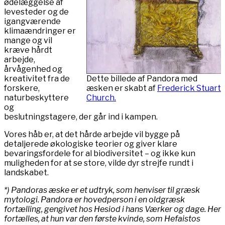
ødelæggelse af
levesteder og de
igangværende
klimaændringer er
mange og vil
kræve hårdt
arbejde,
årvågenhed og
Dette billede af Pandora med
kreativitet fra de
æsken er skabt af
Frederick Stuart
forskere,
Church.
naturbeskyttere
og
beslutningstagere, der går ind i kampen.
Vores håb er, at det hårde arbejde vil bygge på
detaljerede økologiske teorier og giver klare
bevaringsfordele for al biodiversitet – og ikke kun
muligheden for at se store, vilde dyr strejfe rundt i
landskabet.
*) Pandoras æske er et udtryk, som henviser til græsk
mytologi. Pandora er hovedperson i en oldgræsk
fortælling, gengivet hos Hesiod i hans Værker og dage. Her
fortælles, at hun var den første kvinde, som Hefaistos