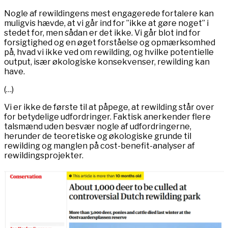
Nogle af rewildingens mest engagerede fortalere kan
muligvis hævde, at vi går ind for ”ikke at gøre noget” i
stedet for, men sådan er det ikke. Vi går blot ind for
forsigtighed og en øget forståelse og opmærksomhed
på, hvad vi ikke ved om rewilding, og hvilke potentielle
output, især økologiske konsekvenser, rewilding kan
have.
(…)
Vi er ikke de første til at påpege, at rewilding står over
for betydelige udfordringer. Faktisk anerkender flere
talsmænd uden besvær nogle af udfordringerne,
herunder de teoretiske og økologiske grunde til
rewilding og manglen på cost-benefit-analyser af
rewildingsprojekter.