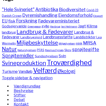
"Hele Svineriet"
Antibiotika
Biodiversitet
Covid-19
Dyremishandling
Ejendomsforhold
Danish Crown
Eksport
Forskning
Fødevareministeriet
EU
fisk
Jagt
Klima
gylle
Godsejervælde
Havbrug
Greenpeace
Ian Heilmann
Landbrug & Fødevarer
Landbrug &
landbrug
Fødevarer
Landbrugsstøtte
Landdistrikter
Landbrugsjord
Lea
Miljøbeskyttelse
MRSA
Wermelin
mink
Miljøstyrelsen
Natur
sprøjtegifte
PFAS
Skov
Naturstyrelsen
Rasmus Ejrnæs
Sprøjtemidler
Svin
Sundsstyrelsen
Troværdighed
Svineproduktion
Velfærd
Økologi
Turisme
Vandløb
Toggle sidebar & navigation
Værdigrundlag
Bestyrelse
Stifter
Debat
Kontakt