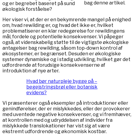
bag denne artikel.
og er begrebet baseret på sund
økologisk forståelse?
Her viser vi, at der er en bekymrende mangel på enighed
om, hvad rewilding er, og hvad det ikke er, hvilket
problematiserer en klar redegørelse for rewildingens
mål, fordele og potentielle konsekvenser. Vi påpeger
også, at videnskabelig støtte til de vigtigste økologiske
antagelser bag rewilding, såsom top-down kontrol af
økosystemer, er begrænset. Desuden er økologiske
systemer dynamiske og i stadig udvikling, hvilket gør det
udfordrende at forudsige konsekvenserne af
introduktion af nye arter.
Hvad bør naturpleje bygge på –
begejstringsbrøl eller botanisk
evidens?
Vi præsenterer også eksempler på introduktioner eller
genindførelser, der er mislykkedes, eller der provokerer
med uventede negative konsekvenser, og vi fremhæver,
at kontrollen med og udryddelsen af ​​individer fra
mislykkede translokationer har vist sig at være
ekstremt udfordrende og økonomisk kostbar.