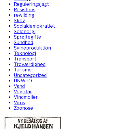
Reguleringsjagt
Resistens
rewilding
Skov
Socialdemokratiet
Solenergi
Sprøjtegifte
Sundhed
Svineproduktion
Teknologi
Transport
Troværdighed
Turisme
Uncategorized
UNWTO
Vand
Vegetar
Vindmøller
Virus
Zoonose