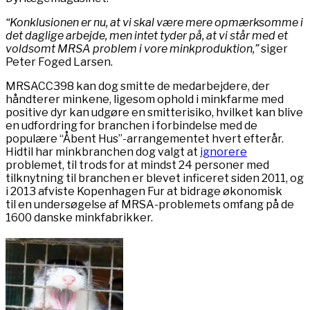
“Konklusionen er nu, at vi skal være mere opmærksomme i
det daglige arbejde, men intet tyder på, at vi står med
et
voldsomt MRSA problem i vore minkproduktion,”
siger
Peter Foged Larsen.
MRSACC398 kan dog smitte de medarbejdere, der
håndterer minkene, ligesom ophold i minkfarme med
positive dyr kan udgøre en smitterisiko, hvilket kan blive
en udfordring for branchen i forbindelse med de
populære “Åbent Hus”-arrangementet hvert efterår.
Hidtil har minkbranchen dog valgt at
ignorere
problemet, til trods for at mindst 24 personer med
tilknytning til branchen er blevet inficeret siden 2011, og
i 2013 afviste Kopenhagen Fur at bidrage økonomisk
til en undersøgelse af MRSA-problemets omfang på de
1600 danske minkfabrikker.