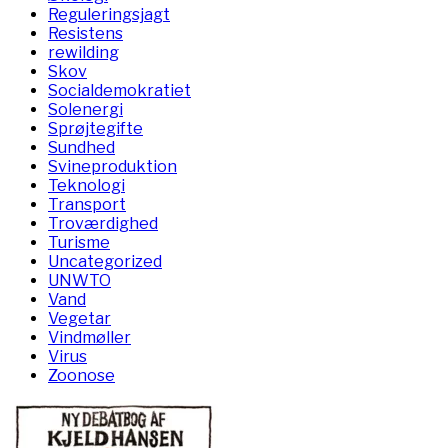
Reguleringsjagt
Resistens
rewilding
Skov
Socialdemokratiet
Solenergi
Sprøjtegifte
Sundhed
Svineproduktion
Teknologi
Transport
Troværdighed
Turisme
Uncategorized
UNWTO
Vand
Vegetar
Vindmøller
Virus
Zoonose