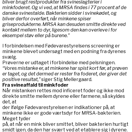
bliver brugt restprodukter fra svineslagterier i
minkfoderet. Og vi ved, at MRSA findes i 77 procent af de
danske svinestalde. Bakterien sidder i svinekødet, og
bliver derfor overført, når minkene spiser
griseprodukterne. MRSA kan desuden smitte direkte ved
kontakt mellem to dyr, ligesom den kan overleve i for
eksempel støv eller på burene.”
I forbindelsen med Fødevarestyrelsens screening er
minkene blevet undersøgt med en podning fra dyrenes
svælg.
Prøverne er udtaget i forbindelse med pelsningen.
“Vores mistanke er, at minkene har spist kort før, at prøven
er taget, og det dermed er rester fra foderet, der giver det
positive resultat,”
siger Stig Mellergaard.
Fra svineaffald til minkfoder
Når mistanken rettes mod inficeret foder og ikke mod
direkte smitte mellem dyrene eller farmene, så skyldes
det, at
der ifølge Fødevarestyrelsen er indikationer på, at
minkene ikke er gode værtsdyr for MRSA-bakterien.
Meget tyder
på, at når en mink bliver smittet, bliver bakterien hurtigt
smidt igen, da den har svært ved at etablere sig i dyrene.