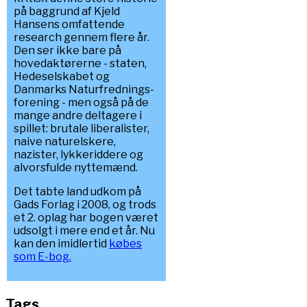
på baggrund af Kjeld
Hansens omfattende
research gennem flere år.
Den ser ikke bare på
hovedaktørerne - staten,
Hedeselskabet og
Danmarks Naturfrednings-
forening - men også på de
mange andre deltagere i
spillet: brutale liberalister,
naive naturelskere,
nazister, lykkeriddere og
alvorsfulde nyttemænd.
Det tabte land udkom på
Gads Forlag i 2008, og trods
et 2. oplag har bogen været
udsolgt i mere end et år. Nu
kan den imidlertid
købes
som E-bog.
Tags