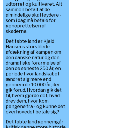
udtørret og kultiveret. Alt
sammen betalt af de
almindelige skatteydere -
som i dag må betale for
genoprettelsen af
skaderne.
Det tabte land er Kjeld
Hansens storstilede
afdækning af kampen om
den danske natur og den
dramatiske forarmelse af
den de seneste 250 år, en
periode hvor landskabet
ændret sig mere end
gennem de 10.000 år, der
gik forud. Hvordan gik det
til, hvem gjorde det, hvad
drev dem, hvor kom
pengene fra - og kunne det
overhovedet betale sig?
Det tabte land gennemgår
kritisk denne store historie