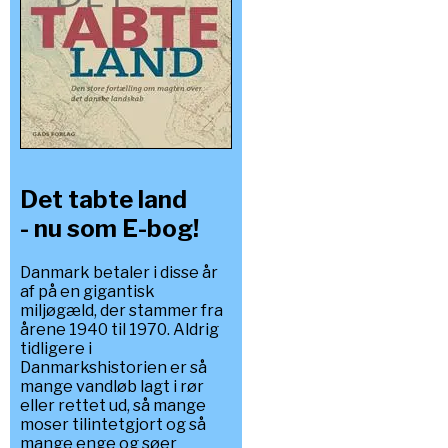
Det tabte land
- nu som E-bog!
Danmark betaler i disse år
af på en gigantisk
miljøgæld, der stammer fra
årene 1940 til 1970. Aldrig
tidligere i
Danmarkshistorien er så
mange vandløb lagt i rør
eller rettet ud, så mange
moser tilintetgjort og så
mange enge og søer