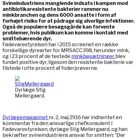
Svineindustriens manglende indsats i kampen mod
antibiotikaresistente bakterier rammer nu
minkbranchen og dens 6000 ansatte i form af
forhøjet risiko for at pådrage sig alvorlige infektioner.
Også de populære besøgsgårde kan forvente
problemer, hvis publikum kan komme i kontakt med
smittebærende dyr.
Fødevarestyrelsen har i 2015 screenet en række
forskellige dyrearter for MRSACC398, herunder mink,
og i 23 procent af de testede
minkbesætninger
blev
fundet positive dyr, ligesom den resistente bakterie var
tilstede i otte procent af foderprøverne.
Dyrlæge Stig
Mellergaard.
Dyrlægemagasinet
nr. 2, maj 2916 har indhentet en
kommentar fra den ansvarlige chefkonsulent i
Fødevarestyrelsen, dyrlæge Stig Mellergaard, og han
bekræfter svineindustriens ansvar for smitten:
“Der