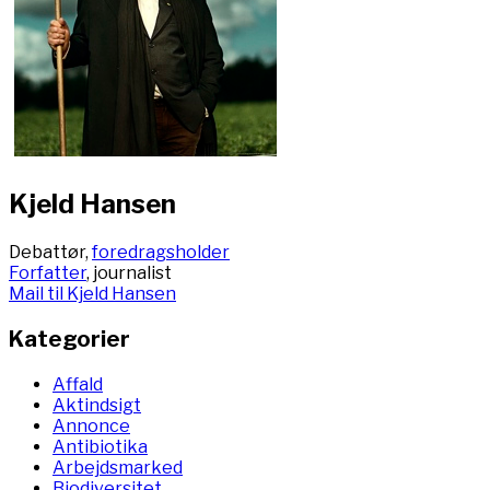
Kjeld Hansen
Debattør,
foredragsholder
Forfatter
, journalist
Mail til Kjeld Hansen
Kategorier
Affald
Aktindsigt
Annonce
Antibiotika
Arbejdsmarked
Biodiversitet