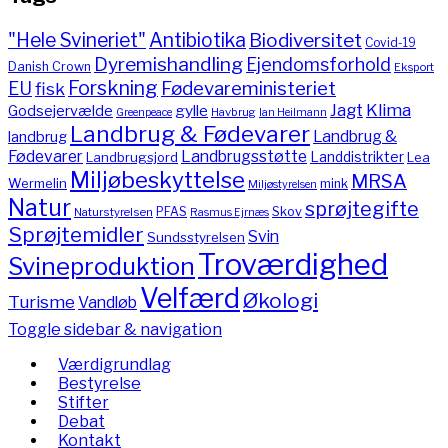
"Hele Svineriet"
Antibiotika
Biodiversitet
Covid-19
Dyremishandling
Ejendomsforhold
Danish Crown
Eksport
Forskning
Fødevareministeriet
EU
fisk
Jagt
Klima
gylle
Godsejervælde
Havbrug
Greenpeace
Ian Heilmann
Landbrug & Fødevarer
Landbrug &
landbrug
Fødevarer
Landbrugsstøtte
Landdistrikter
Landbrugsjord
Lea
Miljøbeskyttelse
MRSA
Wermelin
mink
Miljøstyrelsen
Natur
sprøjtegifte
PFAS
Skov
Naturstyrelsen
Rasmus Ejrnæs
Sprøjtemidler
Svin
Sundsstyrelsen
Troværdighed
Svineproduktion
Velfærd
Økologi
Turisme
Vandløb
Toggle sidebar & navigation
Værdigrundlag
Bestyrelse
Stifter
Debat
Kontakt