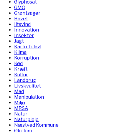
Glyphosat
GMO
Grøntsager
Havet
Iltsvind
Innovation
Insekter
Jagt
Kartoffelavl
Klima
Korruption
Kød
Kræft
Kultur
Landbrug
Livskvalitet
Mad
Manipulation
Miljø
MRSA
Natur
Naturpleje
Næstved Kommune
Økologi