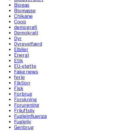
Biogas
Biomasse
Chikane
Coop
demografi
Demokrati
Dyr
Dyrevelfærd
Elbiler
Energi
Etik
EU-støtte
Fake news
ferie
Fiktion
Fisk
Forbrug
Forskning
Forurening
Friluftsliv
Fugleinfluenza
Fugleliv
Genbrug