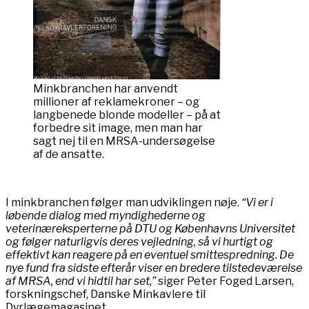
Minkbranchen har anvendt
millioner af reklamekroner – og
langbenede blonde modeller – på at
forbedre sit image, men man har
sagt nej til en MRSA-undersøgelse
af de ansatte.
I minkbranchen følger man udviklingen nøje.
“Vi er i
løbende dialog med myndighederne og
veterinæreksperterne
på DTU og Københavns Universitet
og følger naturligvis deres vejledning, så vi hurtigt og
effektivt kan reagere på
en eventuel smittespredning. De
nye fund fra sidste efterår viser en bredere tilstedeværelse
af MRSA, end vi hidtil
har set,”
siger Peter Foged Larsen,
forskningschef, Danske Minkavlere til
Dyrlægemagasinet.