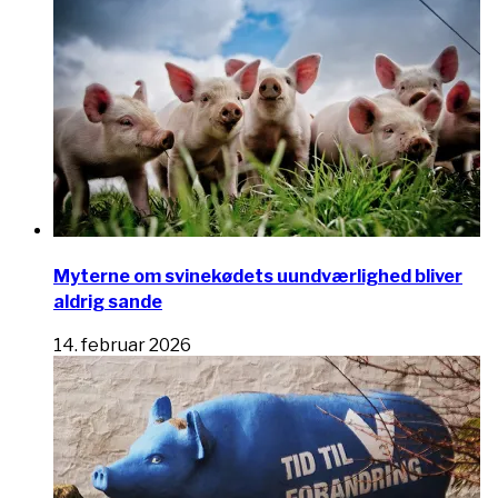
Myterne om svinekødets uundværlighed bliver
aldrig sande
14. februar 2026