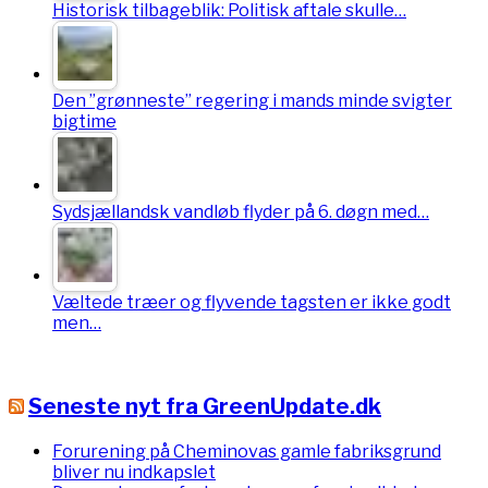
Historisk tilbageblik: Politisk aftale skulle…
Den ”grønneste” regering i mands minde svigter
bigtime
Sydsjællandsk vandløb flyder på 6. døgn med…
Væltede træer og flyvende tagsten er ikke godt
men…
Seneste nyt fra GreenUpdate.dk
Forurening på Cheminovas gamle fabriksgrund
bliver nu indkapslet