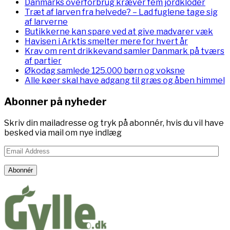
Danmarks overforbrug kræver fem jordkloder
Træt af larven fra helvede? – Lad fuglene tage sig
af larverne
Butikkerne kan spare ved at give madvarer væk
Havisen i Arktis smelter mere for hvert år
Krav om rent drikkevand samler Danmark på tværs
af partier
Økodag samlede 125.000 børn og voksne
Alle køer skal have adgang til græs og åben himmel
Abonner på nyheder
Skriv din mailadresse og tryk på abonnér, hvis du vil have
besked via mail om nye indlæg
Email
Address
Abonnér