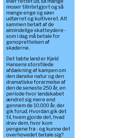
eller rettet ud, så mange
moser tilintetgjort og så
mange enge og søer
udtørret og kultiveret. Alt
sammen betalt af de
almindelige skatteydere -
som i dag må betale for
genoprettelsen af
skaderne.
Det tabte land er Kjeld
Hansens storstilede
afdækning af kampen om
den danske natur og den
dramatiske forarmelse af
den de seneste 250 år, en
periode hvor landskabet
ændret sig mere end
gennem de 10.000 år, der
gik forud. Hvordan gik det
til, hvem gjorde det, hvad
drev dem, hvor kom
pengene fra - og kunne det
overhovedet betale sig?