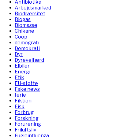
Antibiotika
Arbejdsmarked
Biodiversitet
Biogas
Biomasse
Chikane
Coop
demografi
Demokrati
Dyr
Dyrevelfærd
Elbiler
Energi
Etik
EU-støtte
Fake news
ferie
Fiktion
Fisk
Forbrug
Forskning
Forurening
Friluftsliv
Fugleinfluenza