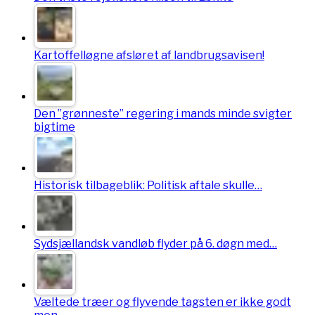
Kartoffelløgne afsløret af landbrugsavisen!
Den ”grønneste” regering i mands minde svigter
bigtime
Historisk tilbageblik: Politisk aftale skulle…
Sydsjællandsk vandløb flyder på 6. døgn med…
Væltede træer og flyvende tagsten er ikke godt