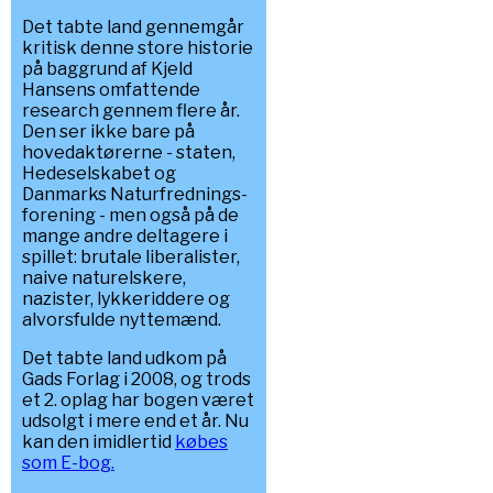
Det tabte land gennemgår
kritisk denne store historie
på baggrund af Kjeld
Hansens omfattende
research gennem flere år.
Den ser ikke bare på
hovedaktørerne - staten,
Hedeselskabet og
Danmarks Naturfrednings-
forening - men også på de
mange andre deltagere i
spillet: brutale liberalister,
naive naturelskere,
nazister, lykkeriddere og
alvorsfulde nyttemænd.
Det tabte land udkom på
Gads Forlag i 2008, og trods
et 2. oplag har bogen været
udsolgt i mere end et år. Nu
kan den imidlertid
købes
som E-bog.