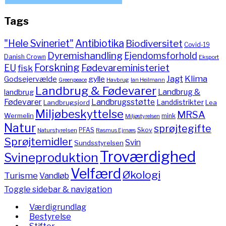
Tags
"Hele Svineriet"
Antibiotika
Biodiversitet
Covid-19
Dyremishandling
Ejendomsforhold
Danish Crown
Eksport
Forskning
Fødevareministeriet
EU
fisk
Jagt
Klima
gylle
Godsejervælde
Havbrug
Greenpeace
Ian Heilmann
Landbrug & Fødevarer
Landbrug &
landbrug
Fødevarer
Landbrugsstøtte
Landdistrikter
Landbrugsjord
Lea
Miljøbeskyttelse
MRSA
Wermelin
mink
Miljøstyrelsen
Natur
sprøjtegifte
PFAS
Skov
Naturstyrelsen
Rasmus Ejrnæs
Sprøjtemidler
Svin
Sundsstyrelsen
Troværdighed
Svineproduktion
Velfærd
Økologi
Turisme
Vandløb
Toggle sidebar & navigation
Værdigrundlag
Bestyrelse