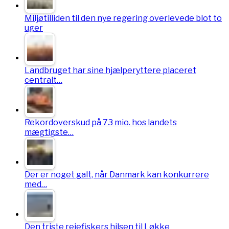
Miljøtilliden til den nye regering overlevede blot to
uger
Landbruget har sine hjælperyttere placeret
centralt…
Rekordoverskud på 73 mio. hos landets
mægtigste…
Der er noget galt, når Danmark kan konkurrere
med…
Den triste rejefiskers hilsen til Løkke