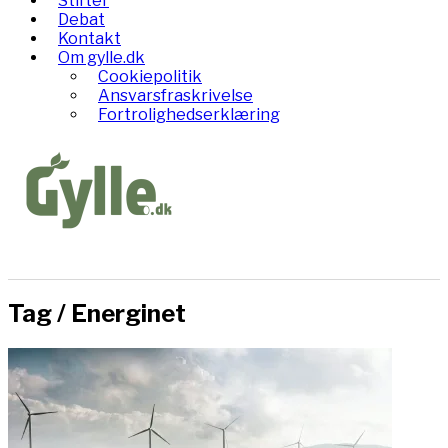
Stifter
Debat
Kontakt
Om gylle.dk
Cookiepolitik
Ansvarsfraskrivelse
Fortrolighedserklæring
Tag /
Energinet