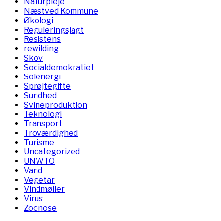
Naturpleje
Næstved Kommune
Økologi
Reguleringsjagt
Resistens
rewilding
Skov
Socialdemokratiet
Solenergi
Sprøjtegifte
Sundhed
Svineproduktion
Teknologi
Transport
Troværdighed
Turisme
Uncategorized
UNWTO
Vand
Vegetar
Vindmøller
Virus
Zoonose