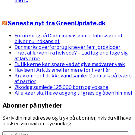
men…
Seneste nyt fra GreenUpdate.dk
Forurening på Cheminovas gamle fabriksgrund
bliver nu indkapslet
Danmarks overforbrug kræver fem jordkloder
Træt af larven fra helvede? – Lad fuglene tage sig
af larverne
Butikkerne kan spare ved at give madvarer væk
Havisen i Arktis smelter mere for hvert år
Krav om rent drikkevand samler Danmark på tværs
af partier
Økodag samlede 125.000 børn og voksne
Alle køer skal have adgang til græs og åben himmel
Abonner på nyheder
Skriv din mailadresse og tryk på abonnér, hvis du vil have
besked via mail om nye indlæg
Email