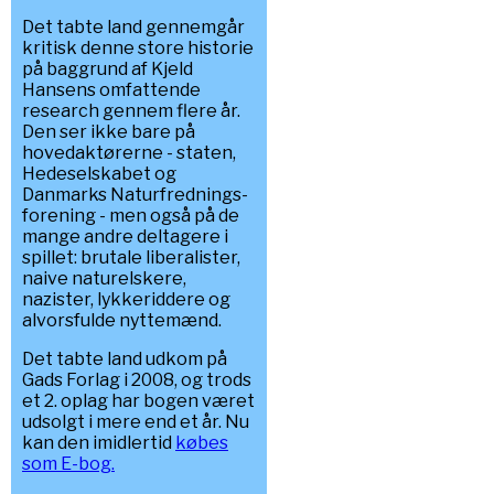
Det tabte land gennemgår
kritisk denne store historie
på baggrund af Kjeld
Hansens omfattende
research gennem flere år.
Den ser ikke bare på
hovedaktørerne - staten,
Hedeselskabet og
Danmarks Naturfrednings-
forening - men også på de
mange andre deltagere i
spillet: brutale liberalister,
naive naturelskere,
nazister, lykkeriddere og
alvorsfulde nyttemænd.
Det tabte land udkom på
Gads Forlag i 2008, og trods
et 2. oplag har bogen været
udsolgt i mere end et år. Nu
kan den imidlertid
købes
som E-bog.