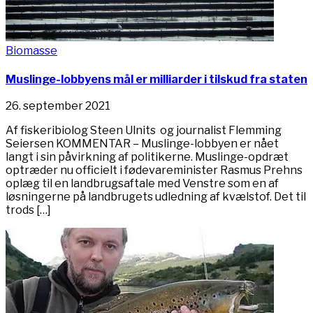
Biomasse
Muslinge-lobbyens mål er milliarder i tilskud fra staten
26. september 2021
Af fiskeribiolog Steen Ulnits og journalist Flemming
Seiersen KOMMENTAR – Muslinge-lobbyen er nået
langt i sin påvirkning af politikerne. Muslinge-opdræt
optræder nu officielt i fødevareminister Rasmus Prehns
oplæg til en landbrugsaftale med Venstre som en af
løsningerne på landbrugets udledning af kvælstof. Det til
trods […]