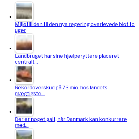
Miljøtilliden til den nye regering overlevede blot to
uger
Landbruget har sine hjælperyttere placeret
centralt…
Rekordoverskud på 73 mio. hos landets
mægtigste…
Der er noget galt, når Danmark kan konkurrere
med…