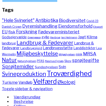
Tags
"Hele Svineriet"
Antibiotika
Biodiversitet
Covid-19
Dyremishandling
Ejendomsforhold
Danish Crown
Eksport
Forskning
Fødevareministeriet
EU
fisk
Jagt
Klima
gylle
Godsejervælde
Havbrug
Greenpeace
Ian Heilmann
Landbrug & Fødevarer
Landbrug &
landbrug
Fødevarer
Landbrugsstøtte
Landdistrikter
Landbrugsjord
Lea
Miljøbeskyttelse
MRSA
Wermelin
mink
Miljøstyrelsen
Natur
sprøjtegifte
PFAS
Skov
Naturstyrelsen
Rasmus Ejrnæs
Sprøjtemidler
Svin
Sundsstyrelsen
Troværdighed
Svineproduktion
Velfærd
Økologi
Turisme
Vandløb
Toggle sidebar & navigation
Værdigrundlag
Bestyrelse