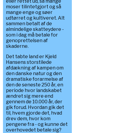
eller rettet ud, så mange
moser tilintetgjort og så
mange enge og søer
udtørret og kultiveret. Alt
sammen betalt af de
almindelige skatteydere -
som i dag må betale for
genoprettelsen af
skaderne.
Det tabte land er Kjeld
Hansens storstilede
afdækning af kampen om
den danske natur og den
dramatiske forarmelse af
den de seneste 250 år, en
periode hvor landskabet
ændret sig mere end
gennem de 10.000 år, der
gik forud. Hvordan gik det
til, hvem gjorde det, hvad
drev dem, hvor kom
pengene fra - og kunne det
overhovedet betale sig?