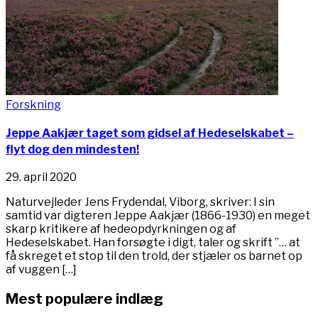
Forskning
Jeppe Aakjær taget som gidsel af Hedeselskabet –
flyt dog den mindesten!
29. april 2020
Naturvejleder Jens Frydendal, Viborg, skriver: I sin
samtid var digteren Jeppe Aakjær (1866-1930) en meget
skarp kritikere af hedeopdyrkningen og af
Hedeselskabet. Han forsøgte i digt, taler og skrift ”… at
få skreget et stop til den trold, der stjæler os barnet op
af vuggen […]
Mest populære indlæg