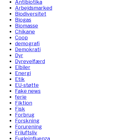
Antibiotika
Arbejdsmarked
Biodiversitet
Biogas
Biomasse
Chikane
Coop
demografi
Demokrati
Dyr
Dyrevelfærd
Elbiler
Energi
Etik
EU-støtte
Fake news
ferie
Fiktion
Fisk
Forbrug
Forskning
Forurening
Friluftsliv
Fugleinfluenza