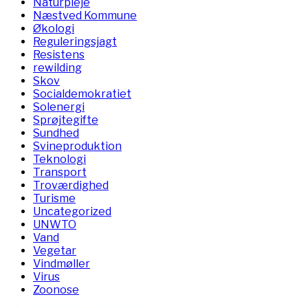
Naturpleje
Næstved Kommune
Økologi
Reguleringsjagt
Resistens
rewilding
Skov
Socialdemokratiet
Solenergi
Sprøjtegifte
Sundhed
Svineproduktion
Teknologi
Transport
Troværdighed
Turisme
Uncategorized
UNWTO
Vand
Vegetar
Vindmøller
Virus
Zoonose