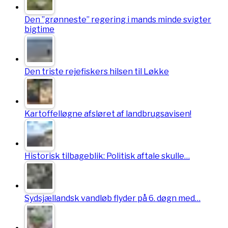
Den ”grønneste” regering i mands minde svigter
bigtime
Den triste rejefiskers hilsen til Løkke
Kartoffelløgne afsløret af landbrugsavisen!
Historisk tilbageblik: Politisk aftale skulle…
Sydsjællandsk vandløb flyder på 6. døgn med…