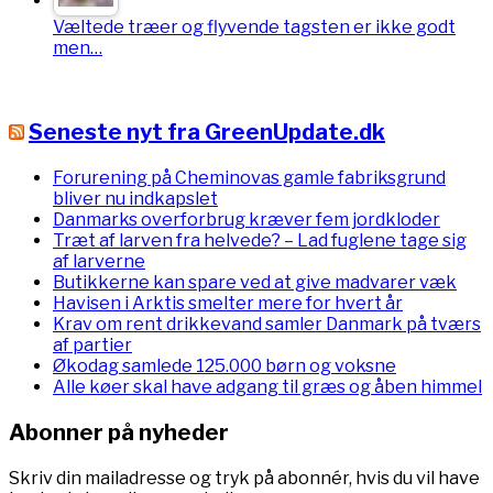
Væltede træer og flyvende tagsten er ikke godt
men…
Seneste nyt fra GreenUpdate.dk
Forurening på Cheminovas gamle fabriksgrund
bliver nu indkapslet
Danmarks overforbrug kræver fem jordkloder
Træt af larven fra helvede? – Lad fuglene tage sig
af larverne
Butikkerne kan spare ved at give madvarer væk
Havisen i Arktis smelter mere for hvert år
Krav om rent drikkevand samler Danmark på tværs
af partier
Økodag samlede 125.000 børn og voksne
Alle køer skal have adgang til græs og åben himmel
Abonner på nyheder
Skriv din mailadresse og tryk på abonnér, hvis du vil have