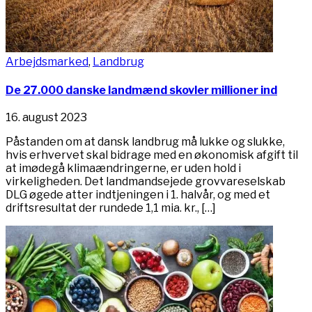
Arbejdsmarked
,
Landbrug
De 27.000 danske landmænd skovler millioner ind
16. august 2023
Påstanden om at dansk landbrug må lukke og slukke,
hvis erhvervet skal bidrage med en økonomisk afgift til
at imødegå klimaændringerne, er uden hold i
virkeligheden. Det landmandsejede grovvareselskab
DLG øgede atter indtjeningen i 1. halvår, og med et
driftsresultat der rundede 1,1 mia. kr., […]