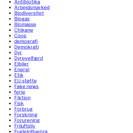
Antibiotika
Arbejdsmarked
Biodiversitet
Biogas
Biomasse
Chikane
Coop
demografi
Demokrati
Dyr
Dyrevelfærd
Elbiler
Energi
Etik
EU-støtte
Fake news
ferie
Fiktion
Fisk
Forbrug
Forskning
Forurening
Friluftsliv
Fugleinfluenza