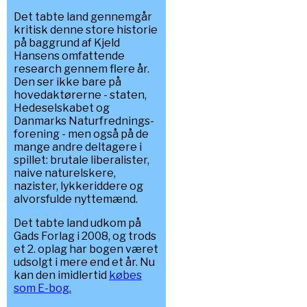
Det tabte land gennemgår
kritisk denne store historie
på baggrund af Kjeld
Hansens omfattende
research gennem flere år.
Den ser ikke bare på
hovedaktørerne - staten,
Hedeselskabet og
Danmarks Naturfrednings-
forening - men også på de
mange andre deltagere i
spillet: brutale liberalister,
naive naturelskere,
nazister, lykkeriddere og
alvorsfulde nyttemænd.
Det tabte land udkom på
Gads Forlag i 2008, og trods
et 2. oplag har bogen været
udsolgt i mere end et år. Nu
kan den imidlertid
købes
som E-bog.