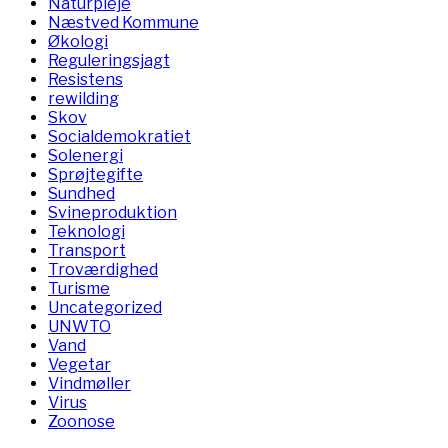
Naturpleje
Næstved Kommune
Økologi
Reguleringsjagt
Resistens
rewilding
Skov
Socialdemokratiet
Solenergi
Sprøjtegifte
Sundhed
Svineproduktion
Teknologi
Transport
Troværdighed
Turisme
Uncategorized
UNWTO
Vand
Vegetar
Vindmøller
Virus
Zoonose