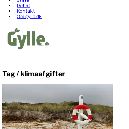
Stifter
Debat
Kontakt
Om gylle.dk
Tag /
klimaafgifter