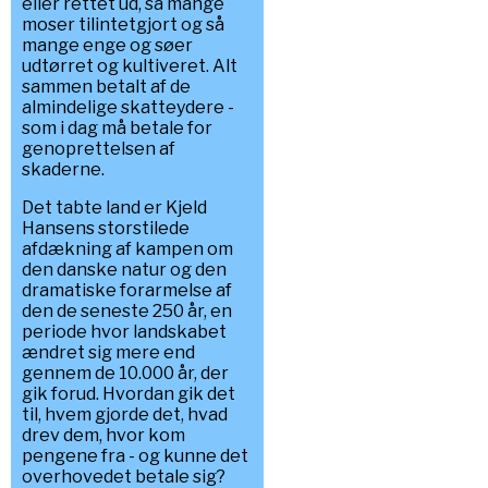
eller rettet ud, så mange
moser tilintetgjort og så
mange enge og søer
udtørret og kultiveret. Alt
sammen betalt af de
almindelige skatteydere -
som i dag må betale for
genoprettelsen af
skaderne.
Det tabte land er Kjeld
Hansens storstilede
afdækning af kampen om
den danske natur og den
dramatiske forarmelse af
den de seneste 250 år, en
periode hvor landskabet
ændret sig mere end
gennem de 10.000 år, der
gik forud. Hvordan gik det
til, hvem gjorde det, hvad
drev dem, hvor kom
pengene fra - og kunne det
overhovedet betale sig?