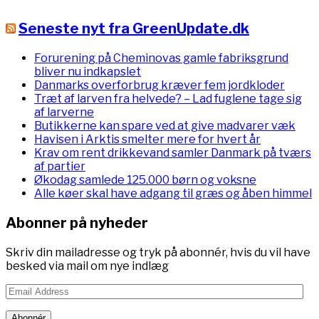
Seneste nyt fra GreenUpdate.dk
Forurening på Cheminovas gamle fabriksgrund
bliver nu indkapslet
Danmarks overforbrug kræver fem jordkloder
Træt af larven fra helvede? – Lad fuglene tage sig
af larverne
Butikkerne kan spare ved at give madvarer væk
Havisen i Arktis smelter mere for hvert år
Krav om rent drikkevand samler Danmark på tværs
af partier
Økodag samlede 125.000 børn og voksne
Alle køer skal have adgang til græs og åben himmel
Abonner på nyheder
Skriv din mailadresse og tryk på abonnér, hvis du vil have
besked via mail om nye indlæg
Email
Address
Abonnér