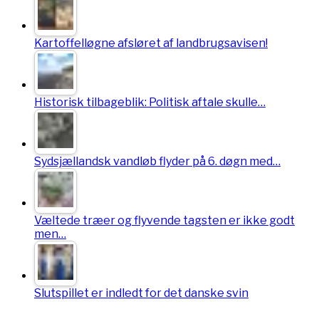
Kartoffelløgne afsløret af landbrugsavisen!
Historisk tilbageblik: Politisk aftale skulle…
Sydsjællandsk vandløb flyder på 6. døgn med…
Væltede træer og flyvende tagsten er ikke godt
men…
Slutspillet er indledt for det danske svin