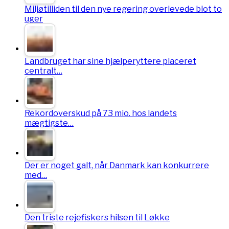
Miljøtilliden til den nye regering overlevede blot to
uger
Landbruget har sine hjælperyttere placeret
centralt…
Rekordoverskud på 73 mio. hos landets
mægtigste…
Der er noget galt, når Danmark kan konkurrere
med…
Den triste rejefiskers hilsen til Løkke