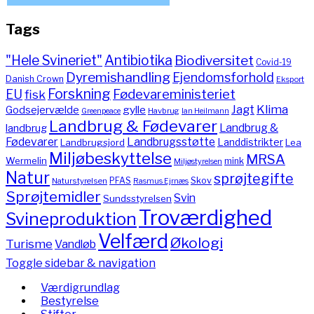
Tags
"Hele Svineriet"
Antibiotika
Biodiversitet
Covid-19
Dyremishandling
Ejendomsforhold
Danish Crown
Eksport
Forskning
Fødevareministeriet
EU
fisk
Jagt
Klima
gylle
Godsejervælde
Havbrug
Greenpeace
Ian Heilmann
Landbrug & Fødevarer
Landbrug &
landbrug
Fødevarer
Landbrugsstøtte
Landdistrikter
Landbrugsjord
Lea
Miljøbeskyttelse
MRSA
Wermelin
mink
Miljøstyrelsen
Natur
sprøjtegifte
PFAS
Skov
Naturstyrelsen
Rasmus Ejrnæs
Sprøjtemidler
Svin
Sundsstyrelsen
Troværdighed
Svineproduktion
Velfærd
Økologi
Turisme
Vandløb
Toggle sidebar & navigation
Værdigrundlag
Bestyrelse