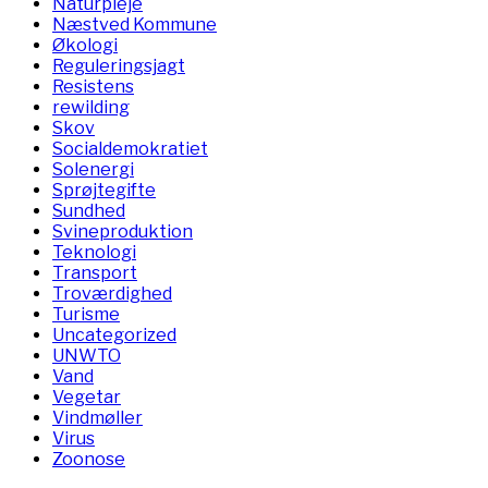
Naturpleje
Næstved Kommune
Økologi
Reguleringsjagt
Resistens
rewilding
Skov
Socialdemokratiet
Solenergi
Sprøjtegifte
Sundhed
Svineproduktion
Teknologi
Transport
Troværdighed
Turisme
Uncategorized
UNWTO
Vand
Vegetar
Vindmøller
Virus
Zoonose