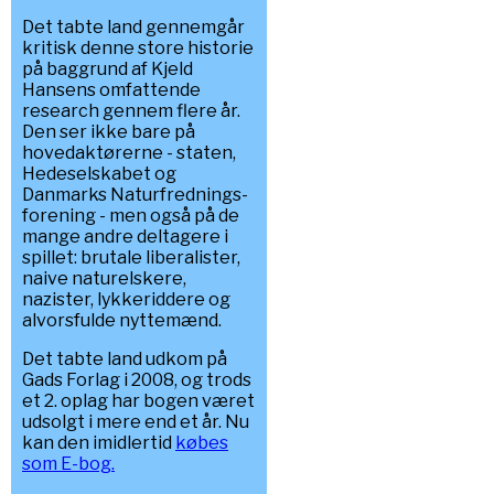
Det tabte land gennemgår
kritisk denne store historie
på baggrund af Kjeld
Hansens omfattende
research gennem flere år.
Den ser ikke bare på
hovedaktørerne - staten,
Hedeselskabet og
Danmarks Naturfrednings-
forening - men også på de
mange andre deltagere i
spillet: brutale liberalister,
naive naturelskere,
nazister, lykkeriddere og
alvorsfulde nyttemænd.
Det tabte land udkom på
Gads Forlag i 2008, og trods
et 2. oplag har bogen været
udsolgt i mere end et år. Nu
kan den imidlertid
købes
som E-bog.