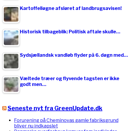
Kartoffelløgne afsløret af landbrugsavisen!
Historisk tilbageblik: Politisk aftale skulle…
Sydsjællandsk vandløb flyder på 6. døgn med…
Væltede træer og flyvende tagsten er ikke
godt men…
Seneste nyt fra GreenUpdate.dk
Forurening på Cheminovas gamle fabriksgrund
bliver nu indkapslet