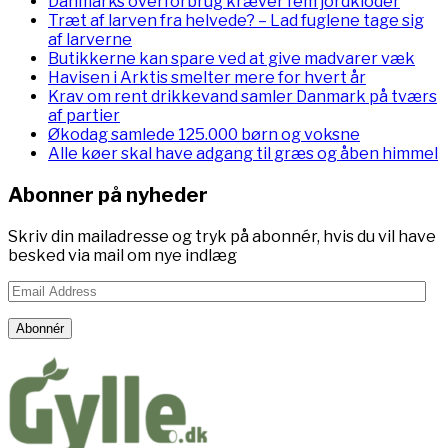
Danmarks overforbrug kræver fem jordkloder
Træt af larven fra helvede? – Lad fuglene tage sig
af larverne
Butikkerne kan spare ved at give madvarer væk
Havisen i Arktis smelter mere for hvert år
Krav om rent drikkevand samler Danmark på tværs
af partier
Økodag samlede 125.000 børn og voksne
Alle køer skal have adgang til græs og åben himmel
Abonner på nyheder
Skriv din mailadresse og tryk på abonnér, hvis du vil have
besked via mail om nye indlæg
Email
Address
Abonnér