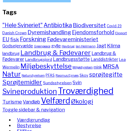
Tags
"Hele Svineriet"
Antibiotika
Biodiversitet
Covid-19
Dyremishandling
Ejendomsforhold
Danish Crown
Eksport
Forskning
Fødevareministeriet
EU
fisk
Jagt
Klima
gylle
Godsejervælde
Havbrug
Greenpeace
Ian Heilmann
Landbrug & Fødevarer
Landbrug &
landbrug
Fødevarer
Landbrugsstøtte
Landdistrikter
Landbrugsjord
Lea
Miljøbeskyttelse
MRSA
Wermelin
mink
Miljøstyrelsen
Natur
sprøjtegifte
PFAS
Skov
Naturstyrelsen
Rasmus Ejrnæs
Sprøjtemidler
Svin
Sundsstyrelsen
Troværdighed
Svineproduktion
Velfærd
Økologi
Turisme
Vandløb
Toggle sidebar & navigation
Værdigrundlag
Bestyrelse