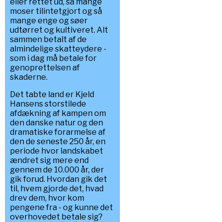
eller rettet ud, så mange
moser tilintetgjort og så
mange enge og søer
udtørret og kultiveret. Alt
sammen betalt af de
almindelige skatteydere -
som i dag må betale for
genoprettelsen af
skaderne.
Det tabte land er Kjeld
Hansens storstilede
afdækning af kampen om
den danske natur og den
dramatiske forarmelse af
den de seneste 250 år, en
periode hvor landskabet
ændret sig mere end
gennem de 10.000 år, der
gik forud. Hvordan gik det
til, hvem gjorde det, hvad
drev dem, hvor kom
pengene fra - og kunne det
overhovedet betale sig?