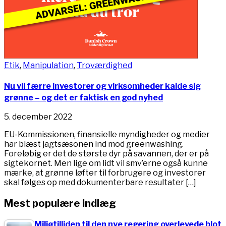
Etik
,
Manipulation
,
Troværdighed
Nu vil færre investorer og virksomheder kalde sig
grønne – og det er faktisk en god nyhed
5. december 2022
EU-Kommissionen, finansielle myndigheder og medier
har blæst jagtsæsonen ind mod greenwashing.
Foreløbig er det de største dyr på savannen, der er på
sigtekornet. Men lige om lidt vil smv’erne også kunne
mærke, at grønne løfter til forbrugere og investorer
skal følges op med dokumenterbare resultater […]
Mest populære indlæg
Miljøtilliden til den nye regering overlevede blot