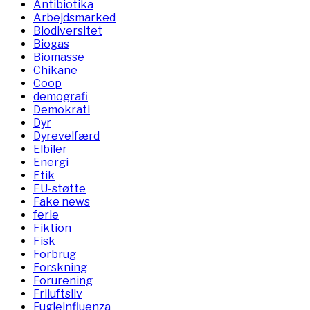
Antibiotika
Arbejdsmarked
Biodiversitet
Biogas
Biomasse
Chikane
Coop
demografi
Demokrati
Dyr
Dyrevelfærd
Elbiler
Energi
Etik
EU-støtte
Fake news
ferie
Fiktion
Fisk
Forbrug
Forskning
Forurening
Friluftsliv
Fugleinfluenza