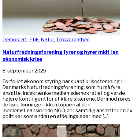
Demokrati
,
Etik
,
Natur
,
Troværdighed
Naturfredningsforening fyrer og hyrer midt i en
økonomisk krise
8. september 2025
Forfejlet økonomistyring har skabt krisestemning i
Danmarks Naturfredningsforening, som nu må fyre
ansatte, indskrænke medlemsdemokratiet og varsle
højere kontingent for at klare skærene. Derimod røres
de høje lønninger ikke i toppen af den
medlemsfinansierede NGO, der samtidig ansætter en ex-
politiker som endnu en afdelingsleder med […]