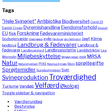
Tags
"Hele Svineriet"
Antibiotika
Biodiversitet
Covid-19
Dyremishandling
Ejendomsforhold
Danish Crown
Eksport
Forskning
Fødevareministeriet
EU
fisk
Jagt
Klima
gylle
Godsejervælde
Havbrug
Greenpeace
Ian Heilmann
Landbrug & Fødevarer
Landbrug &
landbrug
Fødevarer
Landbrugsstøtte
Landdistrikter
Landbrugsjord
Lea
Miljøbeskyttelse
MRSA
Wermelin
mink
Miljøstyrelsen
Natur
sprøjtegifte
PFAS
Skov
Naturstyrelsen
Rasmus Ejrnæs
Sprøjtemidler
Svin
Sundsstyrelsen
Troværdighed
Svineproduktion
Velfærd
Økologi
Turisme
Vandløb
Toggle sidebar & navigation
Værdigrundlag
Bestyrelse