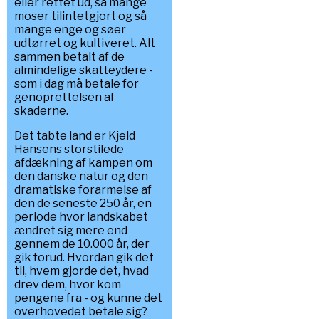
eller rettet ud, så mange
moser tilintetgjort og så
mange enge og søer
udtørret og kultiveret. Alt
sammen betalt af de
almindelige skatteydere -
som i dag må betale for
genoprettelsen af
skaderne.
Det tabte land er Kjeld
Hansens storstilede
afdækning af kampen om
den danske natur og den
dramatiske forarmelse af
den de seneste 250 år, en
periode hvor landskabet
ændret sig mere end
gennem de 10.000 år, der
gik forud. Hvordan gik det
til, hvem gjorde det, hvad
drev dem, hvor kom
pengene fra - og kunne det
overhovedet betale sig?