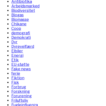
Antibiotika
Arbejdsmarked
Biodiversitet
Biogas
Biomasse
Chikane
Coop
demografi
Demokrati
Dyr
Dyrevelfærd
Elbiler
Energi
Etik
EU-støtte
Fake news
ferie
Fiktion
Fisk
Forbrug
Forskning
Forurening
Friluftsliv
Fugleinfluenza