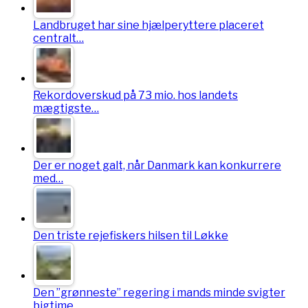
Landbruget har sine hjælperyttere placeret
centralt…
Rekordoverskud på 73 mio. hos landets
mægtigste…
Der er noget galt, når Danmark kan konkurrere
med…
Den triste rejefiskers hilsen til Løkke
Den ”grønneste” regering i mands minde svigter
bigtime