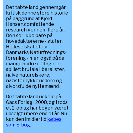
Det tabte land gennemgår
kritisk denne store historie
på baggrund af Kjeld
Hansens omfattende
research gennem flere år.
Den ser ikke bare på
hovedaktørerne - staten,
Hedeselskabet og
Danmarks Naturfrednings-
forening - men også på de
mange andre deltagere i
spillet: brutale liberalister,
naive naturelskere,
nazister, lykkeriddere og
alvorsfulde nyttemænd.
Det tabte land udkom på
Gads Forlag i 2008, og trods
et 2. oplag har bogen været
udsolgt i mere end et år. Nu
kan den imidlertid
købes
som E-bog.