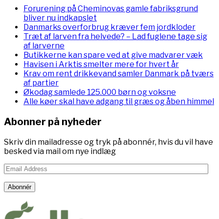
Forurening på Cheminovas gamle fabriksgrund
bliver nu indkapslet
Danmarks overforbrug kræver fem jordkloder
Træt af larven fra helvede? – Lad fuglene tage sig
af larverne
Butikkerne kan spare ved at give madvarer væk
Havisen i Arktis smelter mere for hvert år
Krav om rent drikkevand samler Danmark på tværs
af partier
Økodag samlede 125.000 børn og voksne
Alle køer skal have adgang til græs og åben himmel
Abonner på nyheder
Skriv din mailadresse og tryk på abonnér, hvis du vil have
besked via mail om nye indlæg
Email
Address
Abonnér