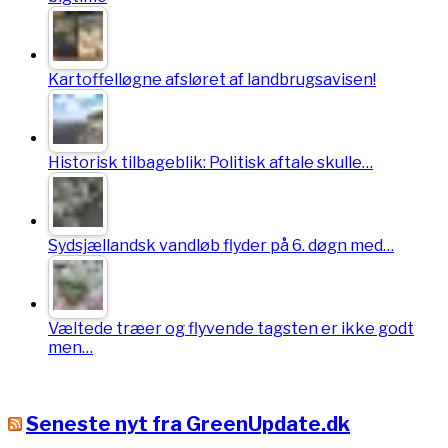
Kartoffelløgne afsløret af landbrugsavisen!
Historisk tilbageblik: Politisk aftale skulle…
Sydsjællandsk vandløb flyder på 6. døgn med…
Væltede træer og flyvende tagsten er ikke godt
men…
Seneste nyt fra GreenUpdate.dk