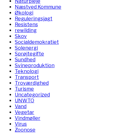
Naturpleje
Næstved Kommune
Økologi
Reguleringsjagt
Resistens
rewilding
Skov
Socialdemokratiet
Solenergi
Sprøjtegifte
Sundhed
Svineproduktion
Teknologi
Transport
Troværdighed
Turisme
Uncategorized
UNWTO
Vand
Vegetar
Vindmøller
Virus
Zoonose