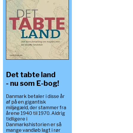
Det tabte land
- nu som E-bog!
Danmark betaler i disse år
af på en gigantisk
miljøgæld, der stammer fra
årene 1940 til 1970. Aldrig
tidligere i
Danmarkshistorien er så
mange vandløb lagt i rør