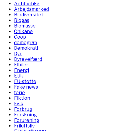
Antibiotika
Arbejdsmarked
Biodiversitet
Biogas
Biomasse
Chikane
Coop
demografi
Demokrati
Dyr
Dyrevelfærd
Elbiler
Energi
Etik
EU-støtte
Fake news
ferie
Fiktion
Fisk
Forbrug
Forskning
Forurening
Friluftsliv