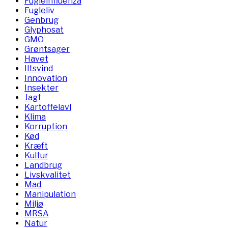
Fugleinfluenza
Fugleliv
Genbrug
Glyphosat
GMO
Grøntsager
Havet
Iltsvind
Innovation
Insekter
Jagt
Kartoffelavl
Klima
Korruption
Kød
Kræft
Kultur
Landbrug
Livskvalitet
Mad
Manipulation
Miljø
MRSA
Natur