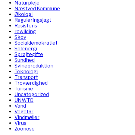
Naturpleje
Næstved Kommune
Økologi
Reguleringsjagt
Resistens
rewilding
Skov
Socialdemokratiet
Solenergi
Sprøjtegifte
Sundhed
Svineproduktion
Teknologi
Transport
Troværdighed
Turisme
Uncategorized
UNWTO
Vand
Vegetar
Vindmøller
Virus
Zoonose