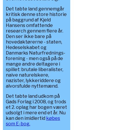
Det tabte land gennemgår
kritisk denne store historie
på baggrund af Kjeld
Hansens omfattende
research gennem flere år.
Den ser ikke bare på
hovedaktørerne - staten,
Hedeselskabet og
Danmarks Naturfrednings-
forening - men også på de
mange andre deltagere i
spillet: brutale liberalister,
naive naturelskere,
nazister, lykkeriddere og
alvorsfulde nyttemænd.
Det tabte land udkom på
Gads Forlag i 2008, og trods
et 2. oplag har bogen været
udsolgt i mere end et år. Nu
kan den imidlertid
købes
som E-bog.