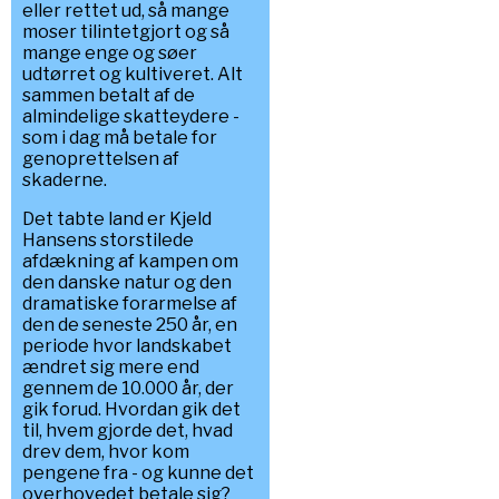
eller rettet ud, så mange
moser tilintetgjort og så
mange enge og søer
udtørret og kultiveret. Alt
sammen betalt af de
almindelige skatteydere -
som i dag må betale for
genoprettelsen af
skaderne.
Det tabte land er Kjeld
Hansens storstilede
afdækning af kampen om
den danske natur og den
dramatiske forarmelse af
den de seneste 250 år, en
periode hvor landskabet
ændret sig mere end
gennem de 10.000 år, der
gik forud. Hvordan gik det
til, hvem gjorde det, hvad
drev dem, hvor kom
pengene fra - og kunne det
overhovedet betale sig?