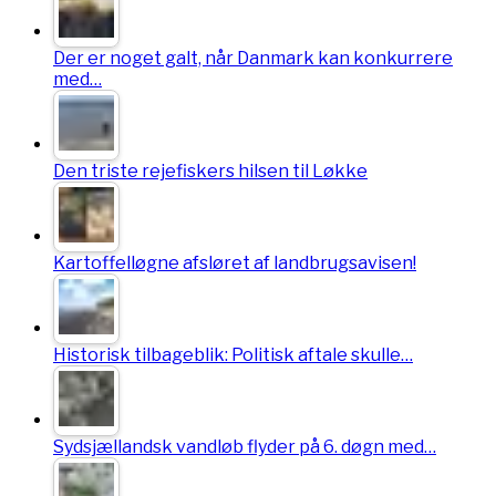
Der er noget galt, når Danmark kan konkurrere
med…
Den triste rejefiskers hilsen til Løkke
Kartoffelløgne afsløret af landbrugsavisen!
Historisk tilbageblik: Politisk aftale skulle…
Sydsjællandsk vandløb flyder på 6. døgn med…