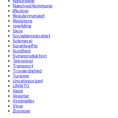
Naturpleje
Næstved Kommune
Økologi
Reguleringsjagt
Resistens
rewilding
Skov
Socialdemokratiet
Solenergi
Sprøjtegifte
Sundhed
Svineproduktion
Teknologi
Transport
Troværdighed
Turisme
Uncategorized
UNWTO
Vand
Vegetar
Vindmøller
Virus
Zoonose