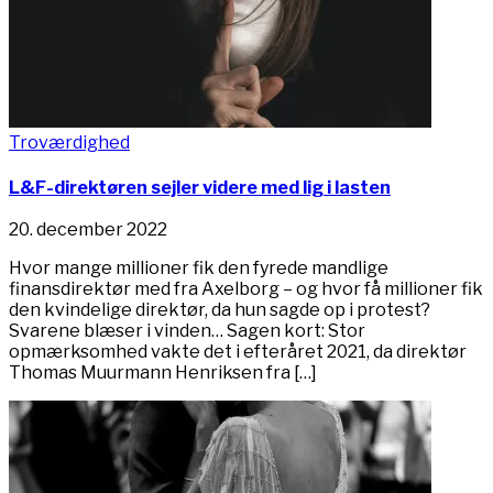
Troværdighed
L&F-direktøren sejler videre med lig i lasten
20. december 2022
Hvor mange millioner fik den fyrede mandlige
finansdirektør med fra Axelborg – og hvor få millioner fik
den kvindelige direktør, da hun sagde op i protest?
Svarene blæser i vinden… Sagen kort: Stor
opmærksomhed vakte det i efteråret 2021, da direktør
Thomas Muurmann Henriksen fra […]