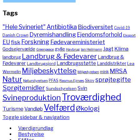
Tags
"Hele Svineriet"
Antibiotika
Biodiversitet
Covid-19
Dyremishandling
Ejendomsforhold
Danish Crown
Eksport
Forskning
Fødevareministeriet
EU
fisk
Jagt
Klima
gylle
Godsejervælde
Havbrug
Greenpeace
Ian Heilmann
Landbrug & Fødevarer
Landbrug &
landbrug
Fødevarer
Landbrugsstøtte
Landdistrikter
Landbrugsjord
Lea
Miljøbeskyttelse
MRSA
Wermelin
mink
Miljøstyrelsen
Natur
sprøjtegifte
PFAS
Skov
Naturstyrelsen
Rasmus Ejrnæs
Sprøjtemidler
Svin
Sundsstyrelsen
Troværdighed
Svineproduktion
Velfærd
Økologi
Turisme
Vandløb
Toggle sidebar & navigation
Værdigrundlag
Bestyrelse