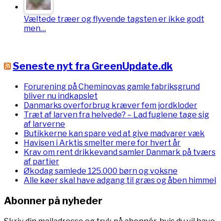
Væltede træer og flyvende tagsten er ikke godt
men…
Seneste nyt fra GreenUpdate.dk
Forurening på Cheminovas gamle fabriksgrund
bliver nu indkapslet
Danmarks overforbrug kræver fem jordkloder
Træt af larven fra helvede? – Lad fuglene tage sig
af larverne
Butikkerne kan spare ved at give madvarer væk
Havisen i Arktis smelter mere for hvert år
Krav om rent drikkevand samler Danmark på tværs
af partier
Økodag samlede 125.000 børn og voksne
Alle køer skal have adgang til græs og åben himmel
Abonner på nyheder