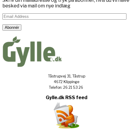
Skriv din mailadresse og tryk på abonnér, hvis du vil have
besked via mail om nye indlæg
Email
Address
Abonnér
Tåstrupvej 31, Tåstrup
4672 Klippinge
Telefon: 26 21 53 26
Gylle.dk RSS feed