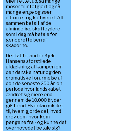
eller rettet ud, så mange
moser tilintetgjort og så
mange enge og søer
udtørret og kultiveret. Alt
sammen betalt af de
almindelige skatteydere -
som i dag må betale for
genoprettelsen af
skaderne.
Det tabte land er Kjeld
Hansens storstilede
afdækning af kampen om
den danske natur og den
dramatiske forarmelse af
den de seneste 250 år, en
periode hvor landskabet
ændret sig mere end
gennem de 10.000 år, der
gik forud. Hvordan gik det
til, hvem gjorde det, hvad
drev dem, hvor kom
pengene fra - og kunne det
overhovedet betale sig?