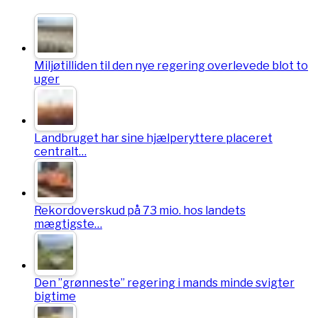
Miljøtilliden til den nye regering overlevede blot to
uger
Landbruget har sine hjælperyttere placeret
centralt…
Rekordoverskud på 73 mio. hos landets
mægtigste…
Den ”grønneste” regering i mands minde svigter
bigtime