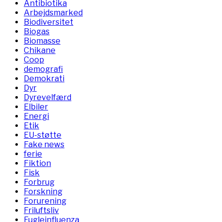
Antibiotika
Arbejdsmarked
Biodiversitet
Biogas
Biomasse
Chikane
Coop
demografi
Demokrati
Dyr
Dyrevelfærd
Elbiler
Energi
Etik
EU-støtte
Fake news
ferie
Fiktion
Fisk
Forbrug
Forskning
Forurening
Friluftsliv
Fugleinfluenza