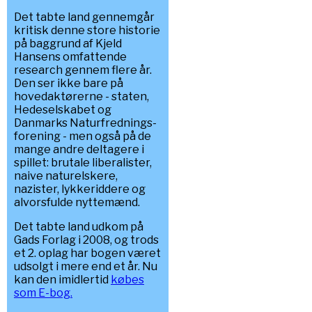
Det tabte land gennemgår
kritisk denne store historie
på baggrund af Kjeld
Hansens omfattende
research gennem flere år.
Den ser ikke bare på
hovedaktørerne - staten,
Hedeselskabet og
Danmarks Naturfrednings-
forening - men også på de
mange andre deltagere i
spillet: brutale liberalister,
naive naturelskere,
nazister, lykkeriddere og
alvorsfulde nyttemænd.
Det tabte land udkom på
Gads Forlag i 2008, og trods
et 2. oplag har bogen været
udsolgt i mere end et år. Nu
kan den imidlertid
købes
som E-bog.