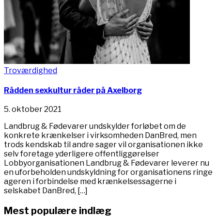
Troværdighed
Rådden sexkultur råder på Axelborg
5. oktober 2021
Landbrug & Fødevarer undskylder forløbet om de
konkrete krænkelser i virksomheden DanBred, men
trods kendskab til andre sager vil organisationen ikke
selv foretage yderligere offentliggørelser
Lobbyorganisationen Landbrug & Fødevarer leverer nu
en uforbeholden undskyldning for organisationens ringe
ageren i forbindelse med krænkelsessagerne i
selskabet DanBred, […]
Mest populære indlæg