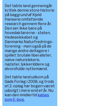
Det tabte land gennemgår
kritisk denne store historie
på baggrund af Kjeld
Hansens omfattende
research gennem flere år.
Den ser ikke bare på
hovedaktørerne - staten,
Hedeselskabet og
Danmarks Naturfrednings-
forening - men også på de
mange andre deltagere i
spillet: brutale liberalister,
naive naturelskere,
nazister, lykkeriddere og
alvorsfulde nyttemænd.
Det tabte land udkom på
Gads Forlag i 2008, og trods
et 2. oplag har bogen været
udsolgt i mere end et år. Nu
kan den imidlertid
købes
som E-bog.