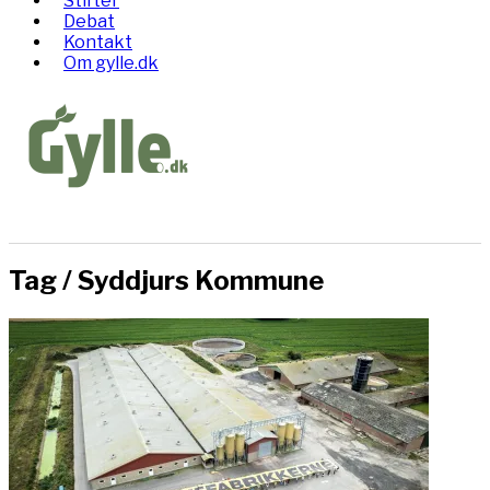
Stifter
Debat
Kontakt
Om gylle.dk
Tag /
Syddjurs Kommune