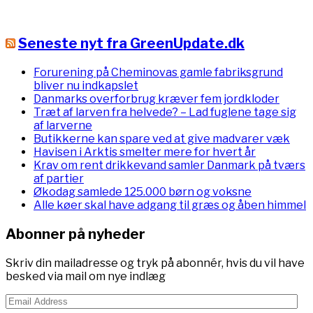
Seneste nyt fra GreenUpdate.dk
Forurening på Cheminovas gamle fabriksgrund
bliver nu indkapslet
Danmarks overforbrug kræver fem jordkloder
Træt af larven fra helvede? – Lad fuglene tage sig
af larverne
Butikkerne kan spare ved at give madvarer væk
Havisen i Arktis smelter mere for hvert år
Krav om rent drikkevand samler Danmark på tværs
af partier
Økodag samlede 125.000 børn og voksne
Alle køer skal have adgang til græs og åben himmel
Abonner på nyheder
Skriv din mailadresse og tryk på abonnér, hvis du vil have
besked via mail om nye indlæg
Email