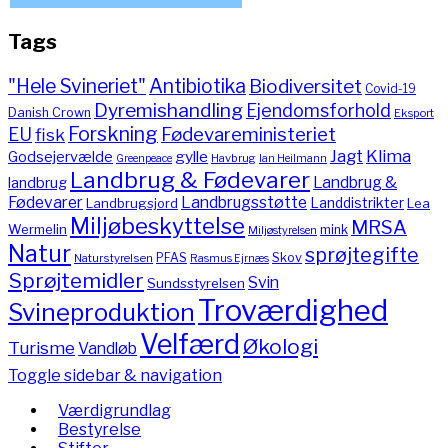
Tags
"Hele Svineriet"
Antibiotika
Biodiversitet
Covid-19
Dyremishandling
Ejendomsforhold
Danish Crown
Eksport
Forskning
Fødevareministeriet
EU
fisk
Jagt
Klima
gylle
Godsejervælde
Havbrug
Greenpeace
Ian Heilmann
Landbrug & Fødevarer
Landbrug &
landbrug
Fødevarer
Landbrugsstøtte
Landdistrikter
Landbrugsjord
Lea
Miljøbeskyttelse
MRSA
Wermelin
mink
Miljøstyrelsen
Natur
sprøjtegifte
PFAS
Skov
Naturstyrelsen
Rasmus Ejrnæs
Sprøjtemidler
Svin
Sundsstyrelsen
Troværdighed
Svineproduktion
Velfærd
Økologi
Turisme
Vandløb
Toggle sidebar & navigation
Værdigrundlag
Bestyrelse