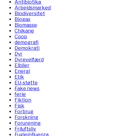
Antibiotika
Arbejdsmarked
Biodiversitet
Biogas
Biomasse
Chikane
Coop
demografi
Demokrati
Dyr
Dyrevelfærd
Elbiler
Energi
Etik
EU-støtte
Fake news
ferie
Fiktion
Fisk
Forbrug
Forskning
Forurening
Friluftsliv
Fugleinfluenza