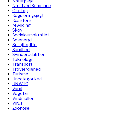
Naturpleje
Næstved Kommune
Økologi
Reguleringsjagt
Resistens
rewilding
Skov
Socialdemokratiet
Solenergi
Sprøjtegifte
Sundhed
Svineproduktion
Teknologi
Transport
Troværdighed
Turisme
Uncategorized
UNWTO
Vand
Vegetar
Vindmøller
Virus
Zoonose