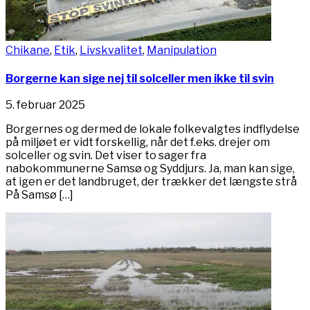
Chikane
,
Etik
,
Livskvalitet
,
Manipulation
Borgerne kan sige nej til solceller men ikke til svin
5. februar 2025
Borgernes og dermed de lokale folkevalgtes indflydelse
på miljøet er vidt forskellig, når det f.eks. drejer om
solceller og svin. Det viser to sager fra
nabokommunerne Samsø og Syddjurs. Ja, man kan sige,
at igen er det landbruget, der trækker det længste strå
På Samsø […]