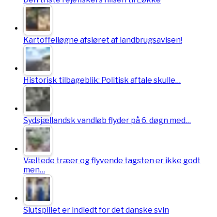
Kartoffelløgne afsløret af landbrugsavisen!
Historisk tilbageblik: Politisk aftale skulle…
Sydsjællandsk vandløb flyder på 6. døgn med…
Væltede træer og flyvende tagsten er ikke godt
men…
Slutspillet er indledt for det danske svin