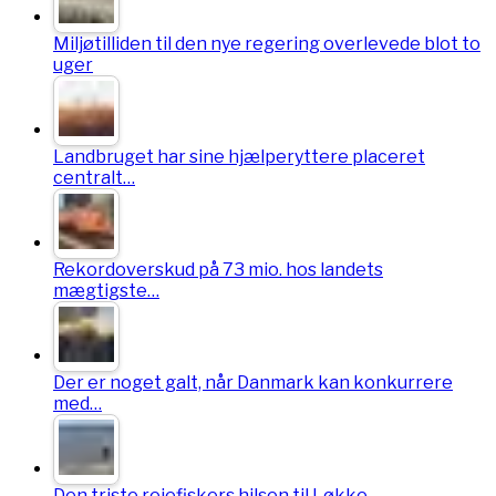
Miljøtilliden til den nye regering overlevede blot to
uger
Landbruget har sine hjælperyttere placeret
centralt…
Rekordoverskud på 73 mio. hos landets
mægtigste…
Der er noget galt, når Danmark kan konkurrere
med…
Den triste rejefiskers hilsen til Løkke