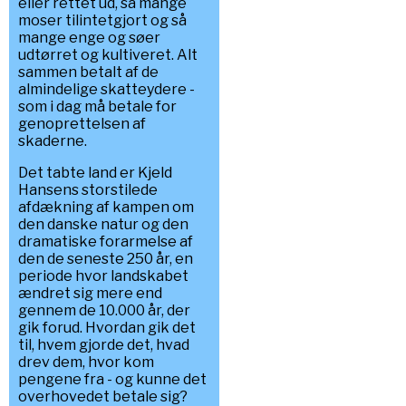
eller rettet ud, så mange
moser tilintetgjort og så
mange enge og søer
udtørret og kultiveret. Alt
sammen betalt af de
almindelige skatteydere -
som i dag må betale for
genoprettelsen af
skaderne.
Det tabte land er Kjeld
Hansens storstilede
afdækning af kampen om
den danske natur og den
dramatiske forarmelse af
den de seneste 250 år, en
periode hvor landskabet
ændret sig mere end
gennem de 10.000 år, der
gik forud. Hvordan gik det
til, hvem gjorde det, hvad
drev dem, hvor kom
pengene fra - og kunne det
overhovedet betale sig?