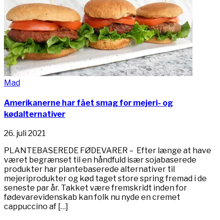
Mad
Amerikanerne har fået smag for mejeri- og
kødalternativer
26. juli 2021
PLANTEBASEREDE FØDEVARER – Efter længe at have
været begrænset til en håndfuld især sojabaserede
produkter har plantebaserede alternativer til
mejeriprodukter og kød taget store spring fremad i de
seneste par år. Takket være fremskridt inden for
fødevarevidenskab kan folk nu nyde en cremet
cappuccino af […]