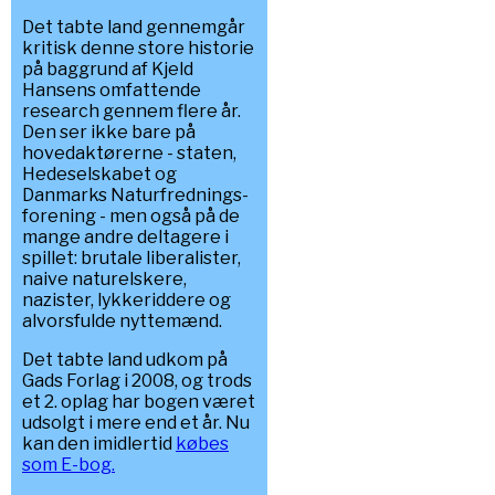
Det tabte land gennemgår
kritisk denne store historie
på baggrund af Kjeld
Hansens omfattende
research gennem flere år.
Den ser ikke bare på
hovedaktørerne - staten,
Hedeselskabet og
Danmarks Naturfrednings-
forening - men også på de
mange andre deltagere i
spillet: brutale liberalister,
naive naturelskere,
nazister, lykkeriddere og
alvorsfulde nyttemænd.
Det tabte land udkom på
Gads Forlag i 2008, og trods
et 2. oplag har bogen været
udsolgt i mere end et år. Nu
kan den imidlertid
købes
som E-bog.