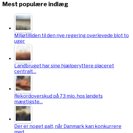
Mest populære indlæg
Miljøtilliden til den nye regering overlevede blot to
uger
Landbruget har sine hjælperyttere placeret
centralt…
Rekordoverskud på 73 mio. hos landets
mægtigste…
Der er noget galt, når Danmark kan konkurrere
med…