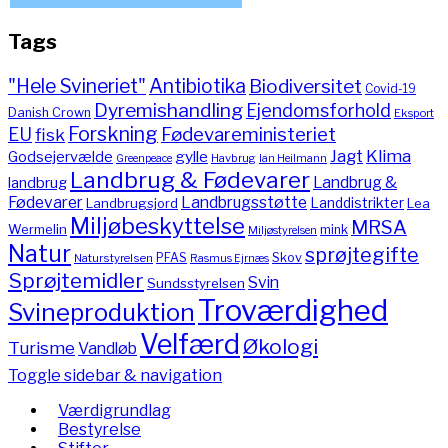
Tags
"Hele Svineriet"
Antibiotika
Biodiversitet
Covid-19
Dyremishandling
Ejendomsforhold
Danish Crown
Eksport
Forskning
Fødevareministeriet
EU
fisk
Jagt
Klima
gylle
Godsejervælde
Havbrug
Greenpeace
Ian Heilmann
Landbrug & Fødevarer
Landbrug &
landbrug
Fødevarer
Landbrugsstøtte
Landdistrikter
Landbrugsjord
Lea
Miljøbeskyttelse
MRSA
Wermelin
mink
Miljøstyrelsen
Natur
sprøjtegifte
PFAS
Skov
Naturstyrelsen
Rasmus Ejrnæs
Sprøjtemidler
Svin
Sundsstyrelsen
Troværdighed
Svineproduktion
Velfærd
Økologi
Turisme
Vandløb
Toggle sidebar & navigation
Værdigrundlag
Bestyrelse