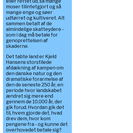
eller rettet ud, så mange
moser tilintetgjort og så
mange enge og søer
udtørret og kultiveret. Alt
sammen betalt af de
almindelige skatteydere -
som i dag må betale for
genoprettelsen af
skaderne.
Det tabte land er Kjeld
Hansens storstilede
afdækning af kampen om
den danske natur og den
dramatiske forarmelse af
den de seneste 250 år, en
periode hvor landskabet
ændret sig mere end
gennem de 10.000 år, der
gik forud. Hvordan gik det
til, hvem gjorde det, hvad
drev dem, hvor kom
pengene fra - og kunne det
overhovedet betale sig?