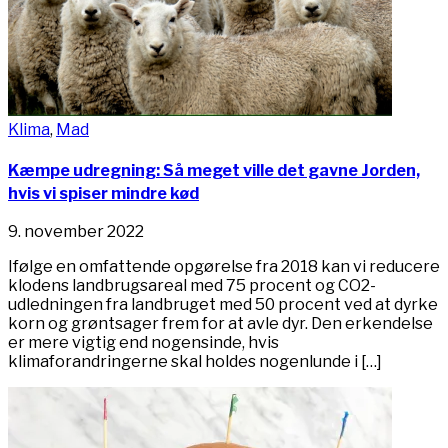
Klima
,
Mad
Kæmpe udregning: Så meget ville det gavne Jorden,
hvis vi spiser mindre kød
9. november 2022
Ifølge en omfattende opgørelse fra 2018 kan vi reducere
klodens landbrugsareal med 75 procent og CO2-
udledningen fra landbruget med 50 procent ved at dyrke
korn og grøntsager frem for at avle dyr. Den erkendelse
er mere vigtig end nogensinde, hvis
klimaforandringerne skal holdes nogenlunde i […]