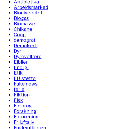
Antibiotika
Arbejdsmarked
Biodiversitet
Biogas
Biomasse
Chikane
Coop
demografi
Demokrati
Dyr
Dyrevelfærd
Elbiler
Energi
Etik
EU-støtte
Fake news
ferie
Fiktion
Fisk
Forbrug
Forskning
Forurening
Friluftsliv
Fugleinfluenza