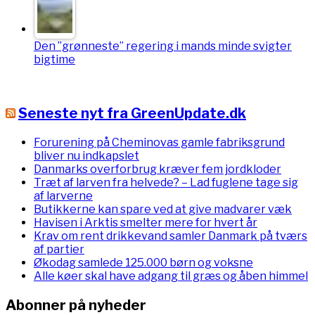
Den ”grønneste” regering i mands minde svigter
bigtime
Seneste nyt fra GreenUpdate.dk
Forurening på Cheminovas gamle fabriksgrund
bliver nu indkapslet
Danmarks overforbrug kræver fem jordkloder
Træt af larven fra helvede? – Lad fuglene tage sig
af larverne
Butikkerne kan spare ved at give madvarer væk
Havisen i Arktis smelter mere for hvert år
Krav om rent drikkevand samler Danmark på tværs
af partier
Økodag samlede 125.000 børn og voksne
Alle køer skal have adgang til græs og åben himmel
Abonner på nyheder