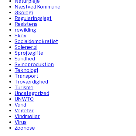
Naturpleje
Næstved Kommune
Økologi
Reguleringsjagt
Resistens
rewilding
Skov
Socialdemokratiet
Solenergi
Sprøjtegifte
Sundhed
Svineproduktion
Teknologi
Transport
Troværdighed
Turisme
Uncategorized
UNWTO
Vand
Vegetar
Vindmøller
Virus
Zoonose