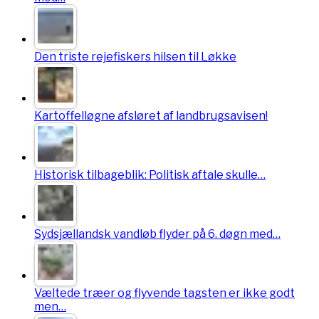
Den triste rejefiskers hilsen til Løkke
Kartoffelløgne afsløret af landbrugsavisen!
Historisk tilbageblik: Politisk aftale skulle…
Sydsjællandsk vandløb flyder på 6. døgn med…
Væltede træer og flyvende tagsten er ikke godt
men…