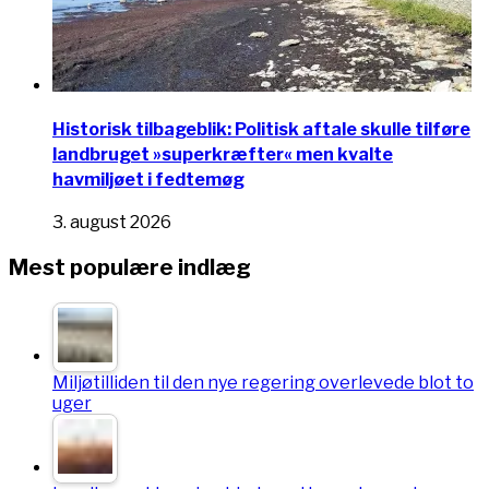
Historisk tilbageblik: Politisk aftale skulle tilføre
landbruget »superkræfter« men kvalte
havmiljøet i fedtemøg
3. august 2026
Mest populære indlæg
Miljøtilliden til den nye regering overlevede blot to
uger