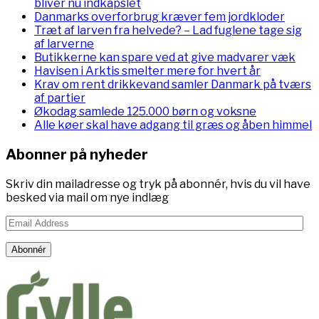
bliver nu indkapslet
Danmarks overforbrug kræver fem jordkloder
Træt af larven fra helvede? – Lad fuglene tage sig
af larverne
Butikkerne kan spare ved at give madvarer væk
Havisen i Arktis smelter mere for hvert år
Krav om rent drikkevand samler Danmark på tværs
af partier
Økodag samlede 125.000 børn og voksne
Alle køer skal have adgang til græs og åben himmel
Abonner på nyheder
Skriv din mailadresse og tryk på abonnér, hvis du vil have
besked via mail om nye indlæg
Email
Address
Abonnér