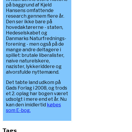
på baggrund af Kjeld
Hansens omfattende
research gennem flere år.
Den ser ikke bare på
hovedaktørerne - staten,
Hedeselskabet og
Danmarks Naturfrednings-
forening - men også på de
mange andre deltagere i
spillet: brutale liberalister,
naive naturelskere,
nazister, lykkeriddere og
alvorsfulde nyttemænd.
Det tabte land udkom på
Gads Forlag i 2008, og trods
et 2. oplag har bogen været
udsolgt i mere end et år. Nu
kan den imidlertid
købes
som E-bog.
Tags