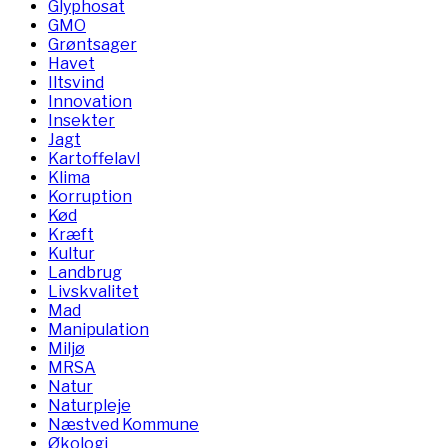
Glyphosat
GMO
Grøntsager
Havet
Iltsvind
Innovation
Insekter
Jagt
Kartoffelavl
Klima
Korruption
Kød
Kræft
Kultur
Landbrug
Livskvalitet
Mad
Manipulation
Miljø
MRSA
Natur
Naturpleje
Næstved Kommune
Økologi