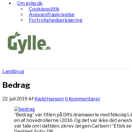
Om gylle.dk
Cookiepolitik
Ansvarsfraskrivelse
Fortrolighedserklæring
Landbrug
Bedrag
22. juli 2019
Af
Kjeld Hansen
0 Kommentarer
“Bedrag” var titlen på DR’s dramaserie med Nikolaj Lie
en af hovedrollerne i 2016. Og det var ikke det enest
var tale om i datiden, skrev Jørgen Carlsen i “Etisk set
Dagblad Foto: DR