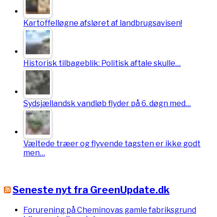
Kartoffelløgne afsløret af landbrugsavisen!
Historisk tilbageblik: Politisk aftale skulle…
Sydsjællandsk vandløb flyder på 6. døgn med…
Væltede træer og flyvende tagsten er ikke godt
men…
Seneste nyt fra GreenUpdate.dk
Forurening på Cheminovas gamle fabriksgrund