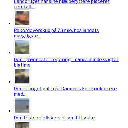
Landbruget har sine hjælperyttere placeret
centralt…
Rekordoverskud på 73 mio. hos landets
mægtigste…
Den ”grønneste” regering i mands minde svigter
bigtime
Der er noget galt, når Danmark kan konkurrere
med…
Den triste rejefiskers hilsen til Løkke