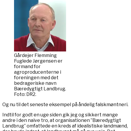
Gårdejer Flemming
Fuglede Jørgensen er
formand for
agroproducenterne i
foreningen med det
bedrageriske navn
Bæredygtigt Landbrug.
Foto: DR2.
Og nu til det seneste eksempel på åndelig falskmøntneri.
Indtil for godt en uge siden gik jeg og sikkert mange
andre i den naive tro, at organisationen ”Bæredygtigt
Landbrug” omfattede en kreds af idealistiske landmænd,