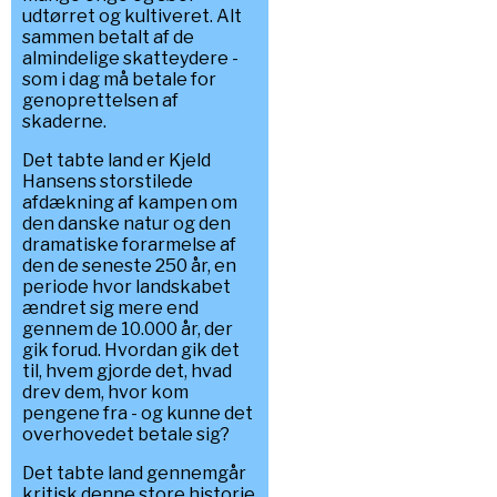
udtørret og kultiveret. Alt
sammen betalt af de
almindelige skatteydere -
som i dag må betale for
genoprettelsen af
skaderne.
Det tabte land er Kjeld
Hansens storstilede
afdækning af kampen om
den danske natur og den
dramatiske forarmelse af
den de seneste 250 år, en
periode hvor landskabet
ændret sig mere end
gennem de 10.000 år, der
gik forud. Hvordan gik det
til, hvem gjorde det, hvad
drev dem, hvor kom
pengene fra - og kunne det
overhovedet betale sig?
Det tabte land gennemgår
kritisk denne store historie