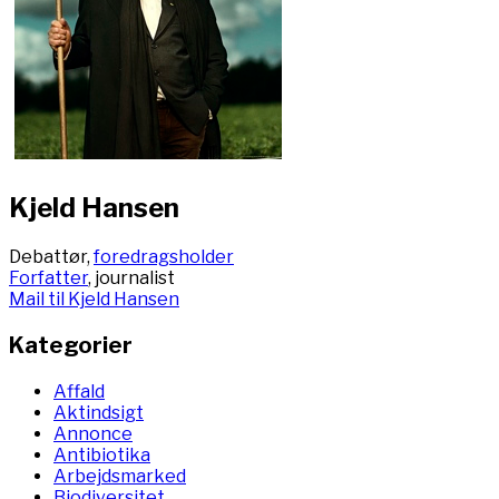
Kjeld Hansen
Debattør,
foredragsholder
Forfatter
, journalist
Mail til Kjeld Hansen
Kategorier
Affald
Aktindsigt
Annonce
Antibiotika
Arbejdsmarked
Biodiversitet