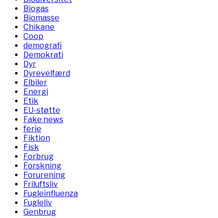
Biogas
Biomasse
Chikane
Coop
demografi
Demokrati
Dyr
Dyrevelfærd
Elbiler
Energi
Etik
EU-støtte
Fake news
ferie
Fiktion
Fisk
Forbrug
Forskning
Forurening
Friluftsliv
Fugleinfluenza
Fugleliv
Genbrug