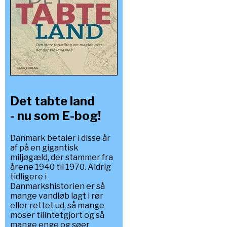
Det tabte land
- nu som E-bog!
Danmark betaler i disse år
af på en gigantisk
miljøgæld, der stammer fra
årene 1940 til 1970. Aldrig
tidligere i
Danmarkshistorien er så
mange vandløb lagt i rør
eller rettet ud, så mange
moser tilintetgjort og så
mange enge og søer