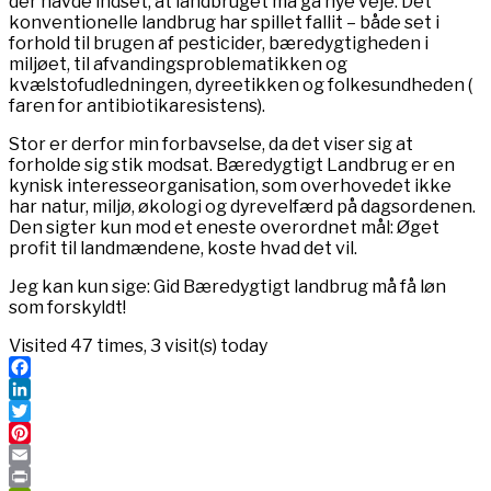
der havde indset, at landbruget må gå nye veje. Det
konventionelle landbrug har spillet fallit – både set i
forhold til brugen af pesticider, bæredygtigheden i
miljøet, til afvandingsproblematikken og
kvælstofudledningen, dyreetikken og folkesundheden (
faren for antibiotikaresistens).
Stor er derfor min forbavselse, da det viser sig at
forholde sig stik modsat. Bæredygtigt Landbrug er en
kynisk interesseorganisation, som overhovedet ikke
har natur, miljø, økologi og dyrevelfærd på dagsordenen.
Den sigter kun mod et eneste overordnet mål: Øget
profit til landmændene, koste hvad det vil.
Jeg kan kun sige: Gid Bæredygtigt landbrug må få løn
som forskyldt!
Visited 47 times, 3 visit(s) today
Facebook
LinkedIn
Twitter
Pinterest
Email