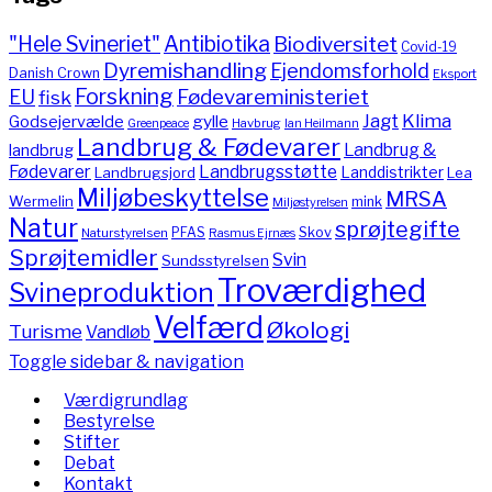
"Hele Svineriet"
Antibiotika
Biodiversitet
Covid-19
Dyremishandling
Ejendomsforhold
Danish Crown
Eksport
Forskning
Fødevareministeriet
EU
fisk
Jagt
Klima
gylle
Godsejervælde
Havbrug
Greenpeace
Ian Heilmann
Landbrug & Fødevarer
Landbrug &
landbrug
Fødevarer
Landbrugsstøtte
Landdistrikter
Landbrugsjord
Lea
Miljøbeskyttelse
MRSA
Wermelin
mink
Miljøstyrelsen
Natur
sprøjtegifte
PFAS
Skov
Naturstyrelsen
Rasmus Ejrnæs
Sprøjtemidler
Svin
Sundsstyrelsen
Troværdighed
Svineproduktion
Velfærd
Økologi
Turisme
Vandløb
Toggle sidebar & navigation
Værdigrundlag
Bestyrelse
Stifter
Debat
Kontakt