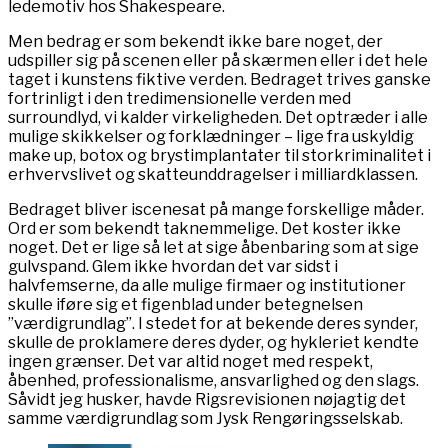
ledemotiv hos Shakespeare.
Men bedrag er som bekendt ikke bare noget, der
udspiller sig på scenen eller på skærmen eller i det hele
taget i kunstens fiktive verden. Bedraget trives ganske
fortrinligt i den tredimensionelle verden med
surroundlyd, vi kalder virkeligheden. Det optræder i alle
mulige skikkelser og forklædninger – lige fra uskyldig
make up, botox og brystimplantater til storkriminalitet i
erhvervslivet og skatteunddragelser i milliardklassen.
Bedraget bliver iscenesat på mange forskellige måder.
Ord er som bekendt taknemmelige. Det koster ikke
noget. Det er lige så let at sige åbenbaring som at sige
gulvspand. Glem ikke hvordan det var sidst i
halvfemserne, da alle mulige firmaer og institutioner
skulle iføre sig et figenblad under betegnelsen
”værdigrundlag”. I stedet for at bekende deres synder,
skulle de proklamere deres dyder, og hykleriet kendte
ingen grænser. Det var altid noget med respekt,
åbenhed, professionalisme, ansvarlighed og den slags.
Såvidt jeg husker, havde Rigsrevisionen nøjagtig det
samme værdigrundlag som Jysk Rengøringsselskab.