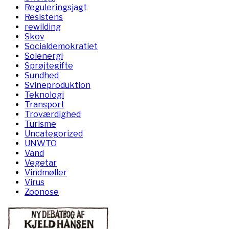
Reguleringsjagt
Resistens
rewilding
Skov
Socialdemokratiet
Solenergi
Sprøjtegifte
Sundhed
Svineproduktion
Teknologi
Transport
Troværdighed
Turisme
Uncategorized
UNWTO
Vand
Vegetar
Vindmøller
Virus
Zoonose