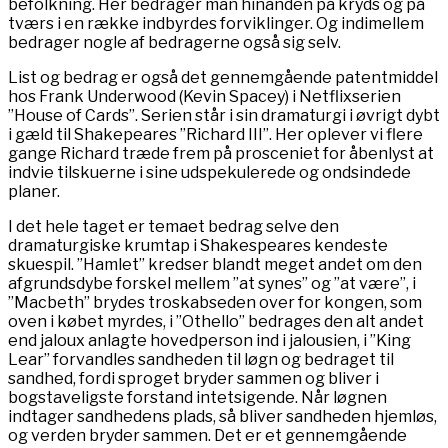
befolkning. Her bedrager man hinanden på kryds og på
tværs i en række indbyrdes forviklinger. Og indimellem
bedrager nogle af bedragerne også sig selv.
List og bedrag er også det gennemgående patentmiddel
hos Frank Underwood (Kevin Spacey) i Netflixserien
”House of Cards”. Serien står i sin dramaturgi i øvrigt dybt
i gæld til Shakepeares ”Richard III”. Her oplever vi flere
gange Richard træde frem på prosceniet for åbenlyst at
indvie tilskuerne i sine udspekulerede og ondsindede
planer.
I det hele taget er temaet bedrag selve den
dramaturgiske krumtap i Shakespeares kendeste
skuespil. ”Hamlet” kredser blandt meget andet om den
afgrundsdybe forskel mellem ”at synes” og ”at være”, i
”Macbeth” brydes troskabseden over for kongen, som
oven i købet myrdes, i ”Othello” bedrages den alt andet
end jaloux anlagte hovedperson ind i jalousien, i ”King
Lear” forvandles sandheden til løgn og bedraget til
sandhed, fordi sproget bryder sammen og bliver i
bogstaveligste forstand intetsigende. Når løgnen
indtager sandhedens plads, så bliver sandheden hjemløs,
og verden bryder sammen. Det er et gennemgående