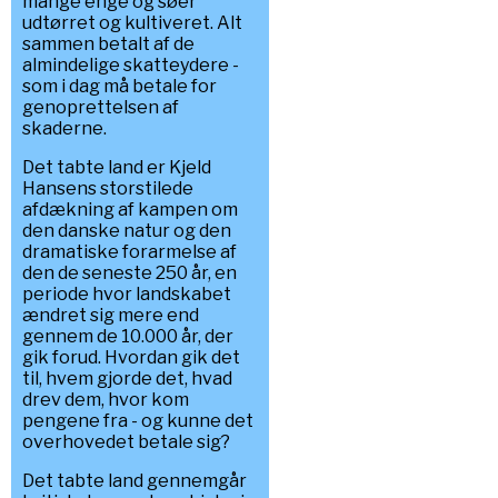
mange enge og søer
udtørret og kultiveret. Alt
sammen betalt af de
almindelige skatteydere -
som i dag må betale for
genoprettelsen af
skaderne.
Det tabte land er Kjeld
Hansens storstilede
afdækning af kampen om
den danske natur og den
dramatiske forarmelse af
den de seneste 250 år, en
periode hvor landskabet
ændret sig mere end
gennem de 10.000 år, der
gik forud. Hvordan gik det
til, hvem gjorde det, hvad
drev dem, hvor kom
pengene fra - og kunne det
overhovedet betale sig?
Det tabte land gennemgår