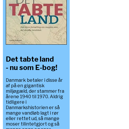
Det tabte land
- nu som E-bog!
Danmark betaler i disse år
af på en gigantisk
miljøgæld, der stammer fra
årene 1940 til 1970. Aldrig
tidligere i
Danmarkshistorien er så
mange vandløb lagt i rør
eller rettet ud, så mange
moser tilintetgjort og så