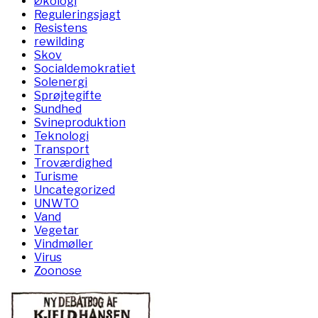
Økologi
Reguleringsjagt
Resistens
rewilding
Skov
Socialdemokratiet
Solenergi
Sprøjtegifte
Sundhed
Svineproduktion
Teknologi
Transport
Troværdighed
Turisme
Uncategorized
UNWTO
Vand
Vegetar
Vindmøller
Virus
Zoonose