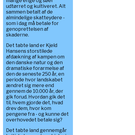
mange enge og søer
udtørret og kultiveret. Alt
sammen betalt af de
almindelige skatteydere -
som i dag må betale for
genoprettelsen af
skaderne.
Det tabte land er Kjeld
Hansens storstilede
afdækning af kampen om
den danske natur og den
dramatiske forarmelse af
den de seneste 250 år, en
periode hvor landskabet
ændret sig mere end
gennem de 10.000 år, der
gik forud. Hvordan gik det
til, hvem gjorde det, hvad
drev dem, hvor kom
pengene fra - og kunne det
overhovedet betale sig?
Det tabte land gennemgår