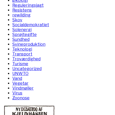
Økologi
Reguleringsjagt
Resistens
rewilding
Skov
Socialdemokratiet
Solenergi
Sprøjtegifte
Sundhed
Svineproduktion
Teknologi
Transport
Troværdighed
Turisme
Uncategorized
UNWTO
Vand
Vegetar
Vindmøller
Virus
Zoonose