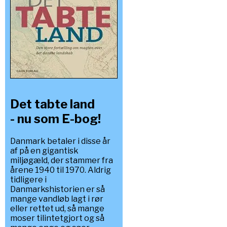
Det tabte land
- nu som E-bog!
Danmark betaler i disse år
af på en gigantisk
miljøgæld, der stammer fra
årene 1940 til 1970. Aldrig
tidligere i
Danmarkshistorien er så
mange vandløb lagt i rør
eller rettet ud, så mange
moser tilintetgjort og så