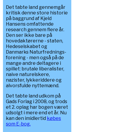
Det tabte land gennemgår
kritisk denne store historie
på baggrund af Kjeld
Hansens omfattende
research gennem flere år.
Den ser ikke bare på
hovedaktørerne - staten,
Hedeselskabet og
Danmarks Naturfrednings-
forening - men også på de
mange andre deltagere i
spillet: brutale liberalister,
naive naturelskere,
nazister, lykkeriddere og
alvorsfulde nyttemænd.
Det tabte land udkom på
Gads Forlag i 2008, og trods
et 2. oplag har bogen været
udsolgt i mere end et år. Nu
kan den imidlertid
købes
som E-bog.