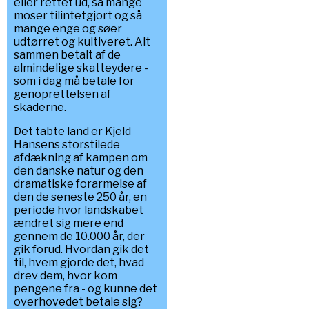
eller rettet ud, så mange
moser tilintetgjort og så
mange enge og søer
udtørret og kultiveret. Alt
sammen betalt af de
almindelige skatteydere -
som i dag må betale for
genoprettelsen af
skaderne.
Det tabte land er Kjeld
Hansens storstilede
afdækning af kampen om
den danske natur og den
dramatiske forarmelse af
den de seneste 250 år, en
periode hvor landskabet
ændret sig mere end
gennem de 10.000 år, der
gik forud. Hvordan gik det
til, hvem gjorde det, hvad
drev dem, hvor kom
pengene fra - og kunne det
overhovedet betale sig?