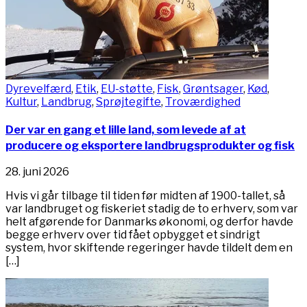
Dyrevelfærd
,
Etik
,
EU-støtte
,
Fisk
,
Grøntsager
,
Kød
,
Kultur
,
Landbrug
,
Sprøjtegifte
,
Troværdighed
Der var en gang et lille land, som levede af at
producere og eksportere landbrugsprodukter og fisk
28. juni 2026
Hvis vi går tilbage til tiden før midten af 1900-tallet, så
var landbruget og fiskeriet stadig de to erhverv, som var
helt afgørende for Danmarks økonomi, og derfor havde
begge erhverv over tid fået opbygget et sindrigt
system, hvor skiftende regeringer havde tildelt dem en
[…]