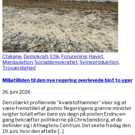
Chikane
,
Demokrati
,
Etik
,
Forurening
,
Havet
,
Manipulation
,
Socialdemokratiet
,
Svineproduktion
,
Troværdighed
Miljøtilliden til den nye regering overlevede blot to uger
26. juni 2026
Den stærkt profilerede ”kvælstofhammer” viser sig at
være fremstillet af gummi. Regeringens grønne minister
svigter totalt efter bare syv døgn på posten Endnu en
gang bekræfter politikerne på Christiansborg, at de
befinder sig i Afmagtens Centrum. Det skete fredag den
19. juni, hvor den aftalte […]