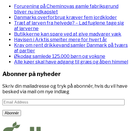
Forurening på Cheminovas gamle fabriksgrund
bliver nu indkapslet
Danmarks overforbrug kræver fem jordkloder
Træt af larven fra helvede? – Lad fuglene tage sig
af larverne
Butikkerne kan spare ved at give madvarer væk
Havisen i Arktis smelter mere for hvert år
Krav om rent drikkevand samler Danmark på tværs
af partier
Økodag samlede 125.000 børn og voksne
Alle køer skal have adgang til græs og åben himmel
Abonner på nyheder
Skriv din mailadresse og tryk på abonnér, hvis du vil have
besked via mail om nye indlæg
Email
Address
Abonnér