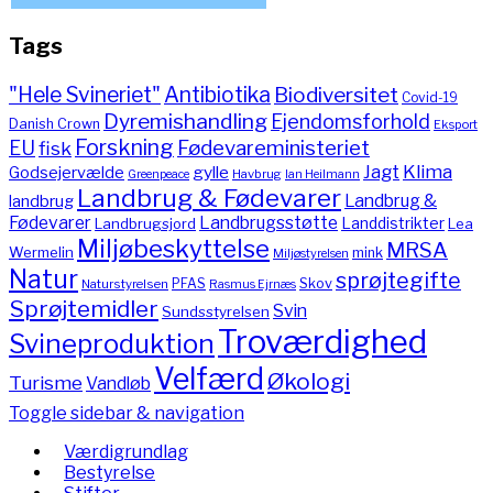
Tags
"Hele Svineriet"
Antibiotika
Biodiversitet
Covid-19
Dyremishandling
Ejendomsforhold
Danish Crown
Eksport
Forskning
Fødevareministeriet
EU
fisk
Jagt
Klima
gylle
Godsejervælde
Havbrug
Greenpeace
Ian Heilmann
Landbrug & Fødevarer
Landbrug &
landbrug
Fødevarer
Landbrugsstøtte
Landdistrikter
Landbrugsjord
Lea
Miljøbeskyttelse
MRSA
Wermelin
mink
Miljøstyrelsen
Natur
sprøjtegifte
PFAS
Skov
Naturstyrelsen
Rasmus Ejrnæs
Sprøjtemidler
Svin
Sundsstyrelsen
Troværdighed
Svineproduktion
Velfærd
Økologi
Turisme
Vandløb
Toggle sidebar & navigation
Værdigrundlag
Bestyrelse