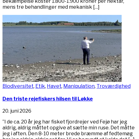
bekæmpelse koster 1.800-1.900 kroner per hektar,
mens tre behandlinger med mekanisk […]
Biodiversitet
,
Etik
,
Havet
,
Manipulation
,
Troværdighed
Den triste rejefiskers hilsen til Løkke
20. juni 2026
”I de ca. 20 år jeg har fisket fjordrejer ved Fejø har jeg
aldrig, aldrig måttet opgive at sætte min ruse. Det måtte
jeg i aften. Den 8-10 meter brede bræmme af fedtemøg