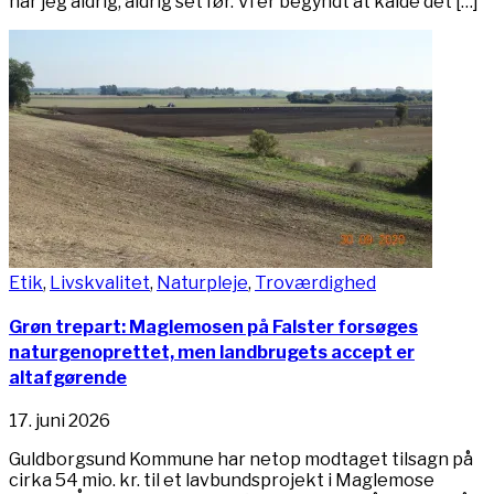
har jeg aldrig, aldrig set før. Vi er begyndt at kalde det […]
Etik
,
Livskvalitet
,
Naturpleje
,
Troværdighed
Grøn trepart: Maglemosen på Falster forsøges
naturgenoprettet, men landbrugets accept er
altafgørende
17. juni 2026
Guldborgsund Kommune har netop modtaget tilsagn på
cirka 54 mio. kr. til et lavbundsprojekt i Maglemose