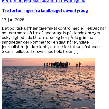
Korruption
,
Kød
,
Manipulation
,
Troværdighed
Tre fortællinger fra landbrugets eventyrbog
13. juni 2026
Det politisk uafhængige faktakontrolmedie TjekDet har
set nærmere på tre af landbrugets påstande om egen
uskyldighed – du får en forsmag her på de grimme
sandheder, der kommer for en dag, når kyndige
journalister tjekker lobbyisterne for falske påstande…
Skærmbillede. Har svin med hele haler […]