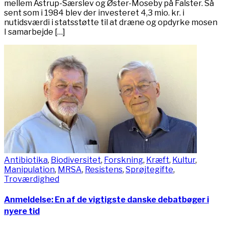
mellem Åstrup-Særslev og Øster-Moseby på Falster. Så
sent som i 1984 blev der investeret 4,3 mio. kr. i
nutidsværdi i statsstøtte til at dræne og opdyrke mosen
I samarbejde […]
Antibiotika
,
Biodiversitet
,
Forskning
,
Kræft
,
Kultur
,
Manipulation
,
MRSA
,
Resistens
,
Sprøjtegifte
,
Troværdighed
Anmeldelse: En af de vigtigste danske debatbøger i
nyere tid