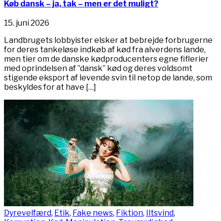
Køb dansk – ja, tak – men er det muligt?
15. juni 2026
Landbrugets lobbyister elsker at bebrejde forbrugerne
for deres tankeløse indkøb af kød fra alverdens lande,
men tier om de danske kødproducenters egne fiflerier
med oprindelsen af ”dansk” kød og deres voldsomt
stigende eksport af levende svin til netop de lande, som
beskyldes for at have […]
Dyrevelfærd
,
Etik
,
Fake news
,
Fiktion
,
Iltsvind
,