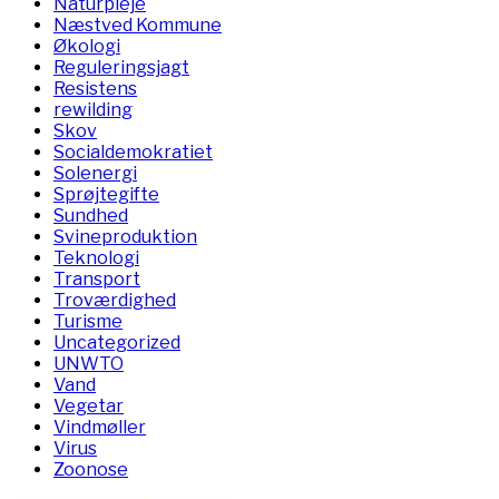
Naturpleje
Næstved Kommune
Økologi
Reguleringsjagt
Resistens
rewilding
Skov
Socialdemokratiet
Solenergi
Sprøjtegifte
Sundhed
Svineproduktion
Teknologi
Transport
Troværdighed
Turisme
Uncategorized
UNWTO
Vand
Vegetar
Vindmøller
Virus
Zoonose