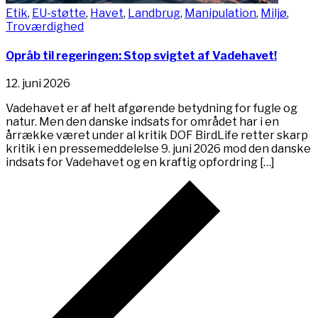
Etik
,
EU-støtte
,
Havet
,
Landbrug
,
Manipulation
,
Miljø
,
Troværdighed
Opråb til regeringen: Stop svigtet af Vadehavet!
12. juni 2026
Vadehavet er af helt afgørende betydning for fugle og
natur. Men den danske indsats for området har i en
årrække været under al kritik DOF BirdLife retter skarp
kritik i en pressemeddelelse 9. juni 2026 mod den danske
indsats for Vadehavet og en kraftig opfordring […]