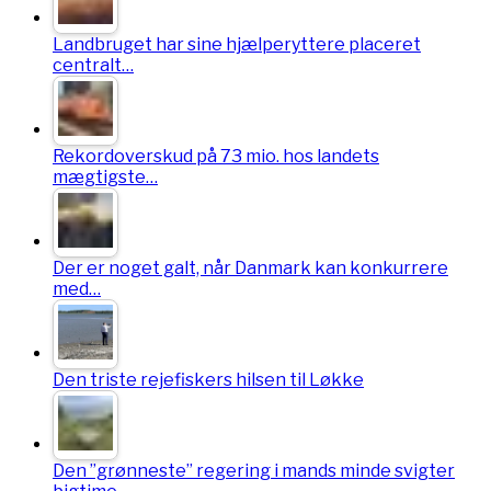
Landbruget har sine hjælperyttere placeret
centralt…
Rekordoverskud på 73 mio. hos landets
mægtigste…
Der er noget galt, når Danmark kan konkurrere
med…
Den triste rejefiskers hilsen til Løkke
Den ”grønneste” regering i mands minde svigter