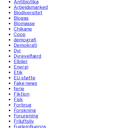
Antibiotika
Arbejdsmarked
Biodiversitet
Biogas
Biomasse
Chikane
Coop
demografi
Demokrati
Dyr
Dyrevelfærd
Elbiler
Energi
Etik
EU-støtte
Fake news
ferie
Fiktion
Fisk
Forbrug
Forskning
Forurening
Friluftsliv
Fugleinfluenza