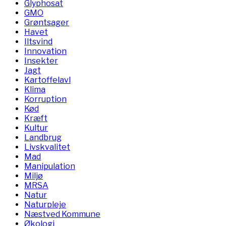
Glyphosat
GMO
Grøntsager
Havet
Iltsvind
Innovation
Insekter
Jagt
Kartoffelavl
Klima
Korruption
Kød
Kræft
Kultur
Landbrug
Livskvalitet
Mad
Manipulation
Miljø
MRSA
Natur
Naturpleje
Næstved Kommune
Økologi