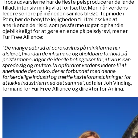
Trods advarslerne har de fleste pelsproducerende lande
tilladt intensiv minkavl at fortsætte. Men når verdens
ledere senere på måneden samles til G20-topmøde i
Rom, bør de benytte lejligheden til i fællesskab at
anerkende de risici, som pelsfarme udgør, og handle
øjeblikkeligt for at gøre en ende på pelsdyravl, mener
Fur Free Alliance:
“De mange udbrud af coronavirus på minkfarme har
afsløret, hvordan de inhumane og uholdbare forhold på
pelsfarmene udgør de ideelle betingelser for, at virus kan
sprede sig og mutere. Vi opfordrer verdens ledere til at
anerkende den risiko, der er forbundet med denne
forfærdelige industri og træffe hasteforanstaltninger for
at lukke industrien med det samme”,
udtaler Joh Vinding,
formand for Fur Free Alliance og direktør for Anima.