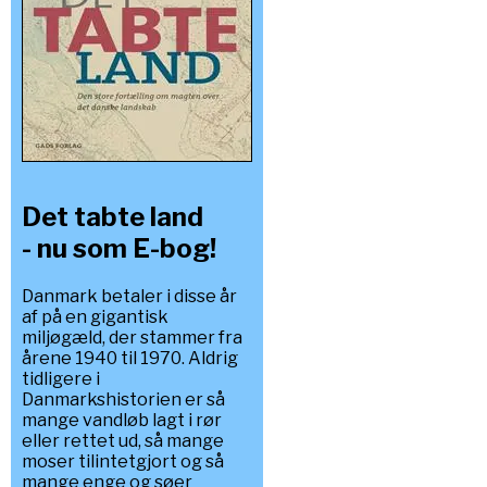
Det tabte land
- nu som E-bog!
Danmark betaler i disse år
af på en gigantisk
miljøgæld, der stammer fra
årene 1940 til 1970. Aldrig
tidligere i
Danmarkshistorien er så
mange vandløb lagt i rør
eller rettet ud, så mange
moser tilintetgjort og så
mange enge og søer