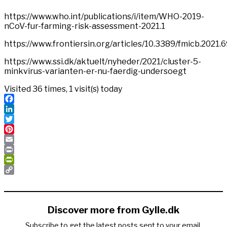
https://www.who.int/publications/i/item/WHO-2019-
nCoV-fur-farming-risk-assessment-2021.1
https://www.frontiersin.org/articles/10.3389/fmicb.2021.
https://www.ssi.dk/aktuelt/nyheder/2021/cluster-5-
minkvirus-varianten-er-nu-faerdig-undersoegt
Visited 36 times, 1 visit(s) today
Facebook
LinkedIn
Twitter
Pinterest
Email
Print
PrintFriendly
Copy
Link
Discover more from Gylle.dk
Subscribe to get the latest posts sent to your email.