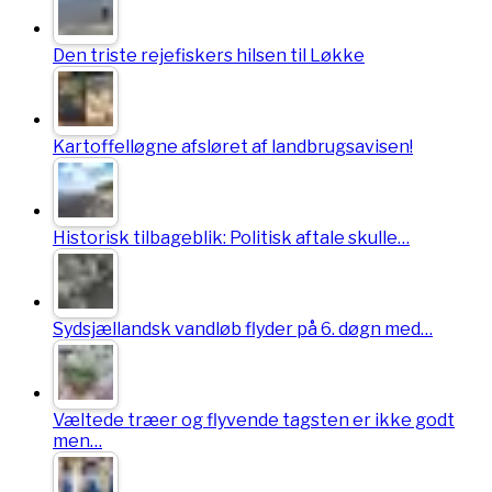
Den triste rejefiskers hilsen til Løkke
Kartoffelløgne afsløret af landbrugsavisen!
Historisk tilbageblik: Politisk aftale skulle…
Sydsjællandsk vandløb flyder på 6. døgn med…
Væltede træer og flyvende tagsten er ikke godt
men…