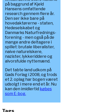
på baggrund af Kjeld
Hansens omfattende
research gennem flere år.
Den ser ikke bare på
hovedaktørerne - staten,
Hedeselskabet og
Danmarks Naturfrednings-
forening - men også på de
mange andre deltagere i
spillet: brutale liberalister,
naive naturelskere,
nazister, lykkeriddere og
alvorsfulde nyttemænd.
Det tabte land udkom på
Gads Forlag i 2008, og trods
et 2. oplag har bogen været
udsolgt i mere end et år. Nu
kan den imidlertid
købes
som E-bog.
Tags