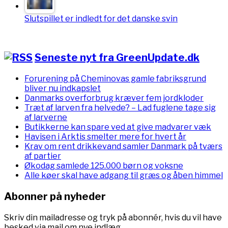
Slutspillet er indledt for det danske svin
Seneste nyt fra GreenUpdate.dk
Forurening på Cheminovas gamle fabriksgrund
bliver nu indkapslet
Danmarks overforbrug kræver fem jordkloder
Træt af larven fra helvede? – Lad fuglene tage sig
af larverne
Butikkerne kan spare ved at give madvarer væk
Havisen i Arktis smelter mere for hvert år
Krav om rent drikkevand samler Danmark på tværs
af partier
Økodag samlede 125.000 børn og voksne
Alle køer skal have adgang til græs og åben himmel
Abonner på nyheder
Skriv din mailadresse og tryk på abonnér, hvis du vil have
besked via mail om nye indlæg