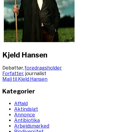
Kjeld Hansen
Debattør,
foredragsholder
Forfatter
, journalist
Mail til Kjeld Hansen
Kategorier
Affald
Aktindsigt
Annonce
Antibiotika
Arbejdsmarked
Biodiversitet