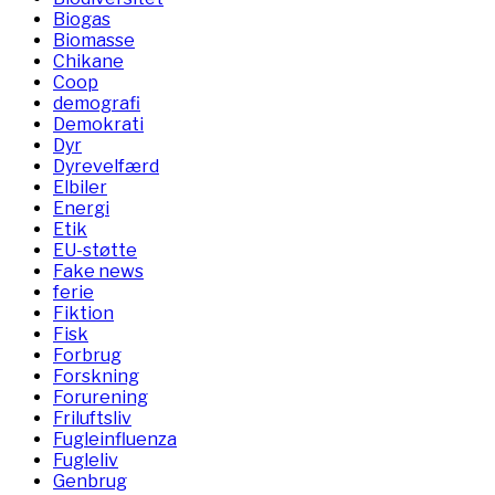
Biogas
Biomasse
Chikane
Coop
demografi
Demokrati
Dyr
Dyrevelfærd
Elbiler
Energi
Etik
EU-støtte
Fake news
ferie
Fiktion
Fisk
Forbrug
Forskning
Forurening
Friluftsliv
Fugleinfluenza
Fugleliv
Genbrug