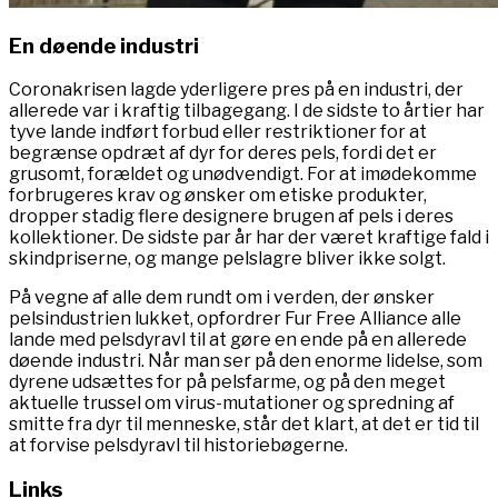
En døende industri
Coronakrisen lagde yderligere pres på en industri, der
allerede var i kraftig tilbagegang. I de sidste to årtier har
tyve lande indført forbud eller restriktioner for at
begrænse opdræt af dyr for deres pels, fordi det er
grusomt, forældet og unødvendigt. For at imødekomme
forbrugeres krav og ønsker om etiske produkter,
dropper stadig flere designere brugen af pels i deres
kollektioner. De sidste par år har der været kraftige fald i
skindpriserne, og mange pelslagre bliver ikke solgt.
På vegne af alle dem rundt om i verden, der ønsker
pelsindustrien lukket, opfordrer Fur Free Alliance alle
lande med pelsdyravl til at gøre en ende på en allerede
døende industri. Når man ser på den enorme lidelse, som
dyrene udsættes for på pelsfarme, og på den meget
aktuelle trussel om virus-mutationer og spredning af
smitte fra dyr til menneske, står det klart, at det er tid til
at forvise pelsdyravl til historiebøgerne.
Links