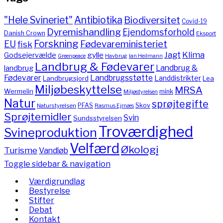
"Hele Svineriet"
Antibiotika
Biodiversitet
Covid-19
Dyremishandling
Ejendomsforhold
Danish Crown
Eksport
Forskning
Fødevareministeriet
EU
fisk
Jagt
Klima
gylle
Godsejervælde
Havbrug
Greenpeace
Ian Heilmann
Landbrug & Fødevarer
Landbrug &
landbrug
Fødevarer
Landbrugsstøtte
Landdistrikter
Landbrugsjord
Lea
Miljøbeskyttelse
MRSA
Wermelin
mink
Miljøstyrelsen
Natur
sprøjtegifte
PFAS
Skov
Naturstyrelsen
Rasmus Ejrnæs
Sprøjtemidler
Svin
Sundsstyrelsen
Troværdighed
Svineproduktion
Velfærd
Økologi
Turisme
Vandløb
Toggle sidebar & navigation
Værdigrundlag
Bestyrelse
Stifter
Debat
Kontakt