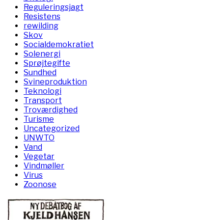
Reguleringsjagt
Resistens
rewilding
Skov
Socialdemokratiet
Solenergi
Sprøjtegifte
Sundhed
Svineproduktion
Teknologi
Transport
Troværdighed
Turisme
Uncategorized
UNWTO
Vand
Vegetar
Vindmøller
Virus
Zoonose