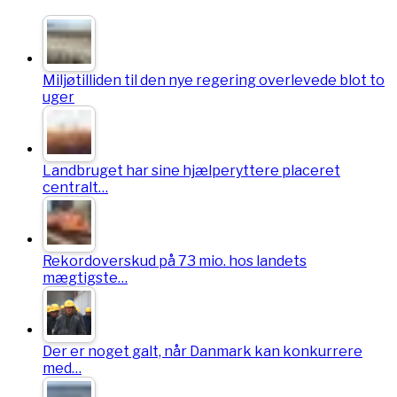
Miljøtilliden til den nye regering overlevede blot to
uger
Landbruget har sine hjælperyttere placeret
centralt…
Rekordoverskud på 73 mio. hos landets
mægtigste…
Der er noget galt, når Danmark kan konkurrere
med…