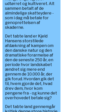
udtørret og kultiveret. Alt
sammen betalt af de
almindelige skatteydere -
som i dag må betale for
genoprettelsen af
skaderne.
Det tabte land er Kjeld
Hansens storstilede
afdækning af kampen om
den danske natur og den
dramatiske forarmelse af
den de seneste 250 år, en
periode hvor landskabet
ændret sig mere end
gennem de 10.000 år, der
gik forud. Hvordan gik det
til, hvem gjorde det, hvad
drev dem, hvor kom
pengene fra - og kunne det
overhovedet betale sig?
Det tabte land gennemgår
kritisk denne store historie