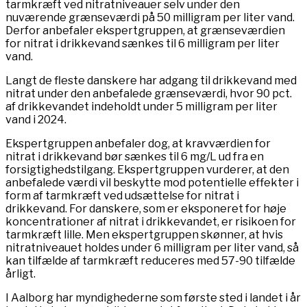
tarmkræft ved nitratniveauer selv under den
nuværende grænseværdi på 50 milligram per liter vand.
Derfor anbefaler ekspertgruppen, at grænseværdien
for nitrat i drikkevand sænkes til 6 milligram per liter
vand.
Langt de fleste danskere har adgang til drikkevand med
nitrat under den anbefalede grænseværdi, hvor 90 pct.
af drikkevandet indeholdt under 5 milligram per liter
vand i 2024.
Ekspertgruppen anbefaler dog, at kravværdien for
nitrat i drikkevand bør sænkes til 6 mg/L ud fra en
forsigtighedstilgang. Ekspertgruppen vurderer, at den
anbefalede værdi vil beskytte mod potentielle effekter i
form af tarmkræft ved udsættelse for nitrat i
drikkevand. For danskere, som er eksponeret for høje
koncentrationer af nitrat i drikkevandet, er risikoen for
tarmkræft lille. Men ekspertgruppen skønner, at hvis
nitratniveauet holdes under 6 milligram per liter vand, så
kan tilfælde af tarmkræft reduceres med 57-90 tilfælde
årligt.
I Aalborg har myndighederne som første sted i landet i år