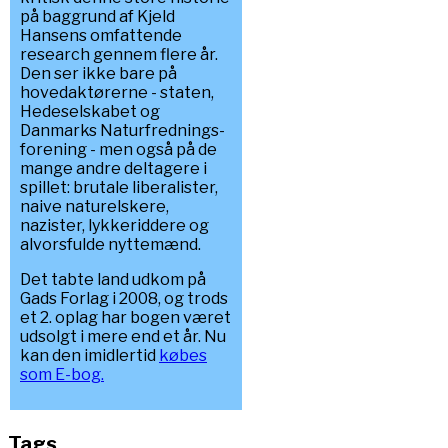
på baggrund af Kjeld
Hansens omfattende
research gennem flere år.
Den ser ikke bare på
hovedaktørerne - staten,
Hedeselskabet og
Danmarks Naturfrednings-
forening - men også på de
mange andre deltagere i
spillet: brutale liberalister,
naive naturelskere,
nazister, lykkeriddere og
alvorsfulde nyttemænd.
Det tabte land udkom på
Gads Forlag i 2008, og trods
et 2. oplag har bogen været
udsolgt i mere end et år. Nu
kan den imidlertid
købes
som E-bog.
Tags