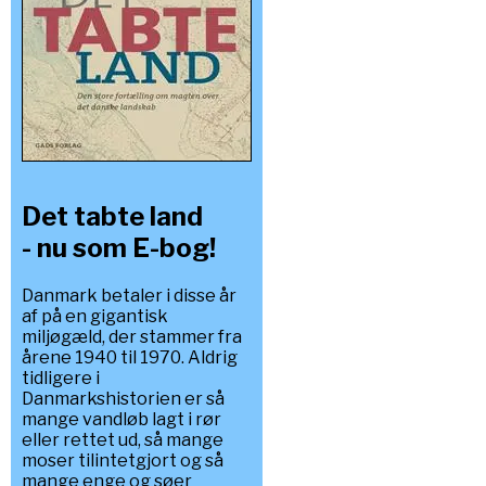
Det tabte land
- nu som E-bog!
Danmark betaler i disse år
af på en gigantisk
miljøgæld, der stammer fra
årene 1940 til 1970. Aldrig
tidligere i
Danmarkshistorien er så
mange vandløb lagt i rør
eller rettet ud, så mange
moser tilintetgjort og så
mange enge og søer