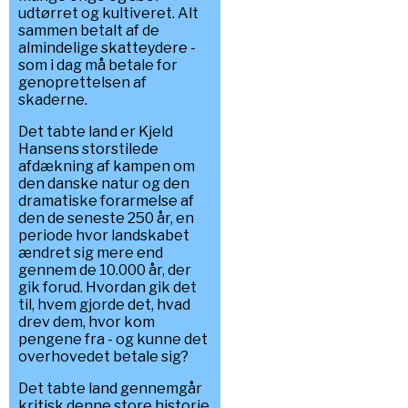
udtørret og kultiveret. Alt
sammen betalt af de
almindelige skatteydere -
som i dag må betale for
genoprettelsen af
skaderne.
Det tabte land er Kjeld
Hansens storstilede
afdækning af kampen om
den danske natur og den
dramatiske forarmelse af
den de seneste 250 år, en
periode hvor landskabet
ændret sig mere end
gennem de 10.000 år, der
gik forud. Hvordan gik det
til, hvem gjorde det, hvad
drev dem, hvor kom
pengene fra - og kunne det
overhovedet betale sig?
Det tabte land gennemgår
kritisk denne store historie