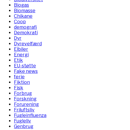
Biogas
Biomasse
Chikane
Coop
demografi
Demokrati
Dyr
Dyrevelfærd
Elbiler
Energi
Etik
EU-støtte
Fake news
ferie
Fiktion
Fisk
Forbrug
Forskning
Forurening
Friluftsliv
Fugleinfluenza
Fugleliv
Genbrug