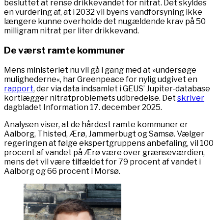
besluttet at rense drikkevandet for nitrat. Det skyldes
en vurdering af, at i 2032 vil byens vandforsyning ikke
længere kunne overholde det nugældende krav på 50
milligram nitrat per liter drikkevand.
De værst ramte kommuner
Mens ministeriet nu vil gå i gang med at »undersøge
mulighederne«, har Greenpeace for nylig udgivet en
rapport
, der via data indsamlet i GEUS’ Jupiter-database
kortlægger nitratproblemets udbredelse. Det
skriver
dagbladet Information 17. december 2025.
Analysen viser, at de hårdest ramte kommuner er
Aalborg, Thisted, Ærø, Jammerbugt og Samsø. Vælger
regeringen at følge ekspertgruppens anbefaling, vil 100
procent af vandet på Ærø være over grænseværdien,
mens det vil være tilfældet for 79 procent af vandet i
Aalborg og 66 procent i Morsø.