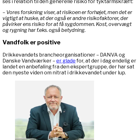
ses i relation til den generelle risiko for tyktarmskræft:
– Vores forskning viser, at risikoen er forhøjet, men det er
vigtigt at huske, at der også er andre risikofaktorer, der
påvirker ens risiko for at få sygdommen. Kost, overvægt
og rygning har f.eks. også betydning.
Vandfolk er positive
Drikkevandets brancheorganisationer – DANVA og
Danske Vandværker –
er glade
for, at der i dag endelig er
landet en anbefaling fra den ekspertgruppe, der har sat
den nyeste viden om nitrat i drikkevandet under lup.