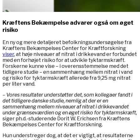
Kræftens Bekæmpelse advarer også om ø
get
risiko
En ny og mere detaljeret befolkningsundersøgelse fra
Kræftens Bekæmpelses Center for Kræftforskning
viser
, at høje niveauer af nitrat i drikkevand er forbundet
med en forhøjet risiko for at udvikle tyktarmskræft.
Forskerne kunne vise – i overensstemmelse med det
tidligere studie – en sammenhæng mellem nitrat i vand
og risiko for tyktarmskræft allerede fra 9,25 mg nitrat
per liter vand.
– Vores resultater understøtter det, som kollegaer fandt i
det tidligere danske studie, nemlig at der er en
sammenhæng mellem niveauer af nitrat i drikkevandet
under grænseværdien og en øget risiko for tyktarmskræft,
siger ph.d.-studerende Dorit W. Erichsen fra Kræftens
Bekæmpelses Center for Kræftforskning.
Hun understreger dog, at det er vigtigt, at resultaterne