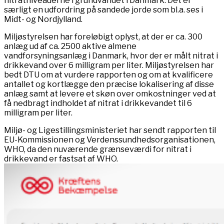
nitratniveauerne i grundvandet i Danmark. Det er
særligt en udfordring på sandede jorde som bl.a. ses i
Midt- og Nordjylland.
Miljøstyrelsen har foreløbigt oplyst, at der er ca. 300
anlæg ud af ca. 2500 aktive almene
vandforsyningsanlæg i Danmark, hvor der er målt nitrat i
drikkevand over 6 milligram per liter. Miljøstyrelsen har
bedt DTU om at vurdere rapporten og om at kvalificere
antallet og kortlægge den præcise lokalisering af disse
anlæg samt at levere et skøn over omkostninger ved at
få nedbragt indholdet af nitrat i drikkevandet til 6
milligram per liter.
Miljø- og Ligestillingsministeriet har sendt rapporten til
EU-Kommissionen og Verdenssundhedsorganisationen,
WHO, da den nuværende grænseværdi for nitrat i
drikkevand er fastsat af WHO.