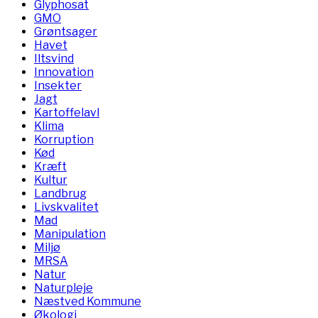
Glyphosat
GMO
Grøntsager
Havet
Iltsvind
Innovation
Insekter
Jagt
Kartoffelavl
Klima
Korruption
Kød
Kræft
Kultur
Landbrug
Livskvalitet
Mad
Manipulation
Miljø
MRSA
Natur
Naturpleje
Næstved Kommune
Økologi