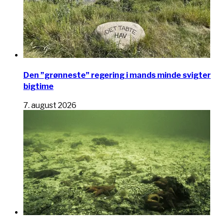
Den ”grønneste” regering i mands minde svigter
bigtime
7. august 2026