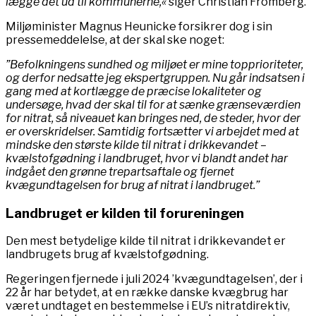
lægge det ud til kommunerne,«
siger Christian Fromberg.
Miljøminister Magnus Heunicke forsikrer dog i sin
pressemeddelelse, at der skal ske noget:
”Befolkningens sundhed og miljøet er mine topprioriteter,
og derfor nedsatte jeg ekspertgruppen. Nu går indsatsen i
gang med at kortlægge de præcise lokaliteter og
undersøge, hvad der skal til for at sænke grænseværdien
for nitrat, så niveauet kan bringes ned, de steder, hvor der
er overskridelser. Samtidig fortsætter vi arbejdet med at
mindske den største kilde til nitrat i drikkevandet –
kvælstofgødning i landbruget, hvor vi blandt andet har
indgået den grønne trepartsaftale og fjernet
kvægundtagelsen for brug af nitrat i landbruget.”
Landbruget er kilden til forureningen
Den mest betydelige kilde til nitrat i drikkevandet er
landbrugets brug af kvælstofgødning.
Regeringen fjernede i juli 2024 ’kvægundtagelsen’, der i
22 år har betydet, at en række danske kvægbrug har
været undtaget en bestemmelse i EU’s nitratdirektiv,