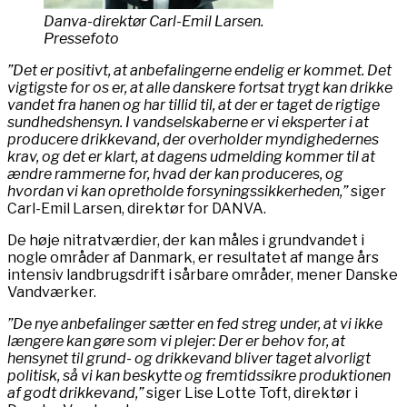
Danva-direktør Carl-Emil Larsen.
Pressefoto
”Det er positivt, at anbefalingerne endelig er kommet. Det
vigtigste for os er, at alle danskere fortsat trygt kan drikke
vandet fra hanen og har tillid til, at der er taget de rigtige
sundhedshensyn. I vandselskaberne er vi eksperter i at
producere drikkevand, der overholder myndighedernes
krav, og det er klart, at dagens udmelding kommer til at
ændre rammerne for, hvad der kan produceres, og
hvordan vi kan opretholde forsyningssikkerheden,”
siger
Carl-Emil Larsen, direktør for DANVA.
De høje nitratværdier, der kan måles i grundvandet i
nogle områder af Danmark, er resultatet af mange års
intensiv landbrugsdrift i sårbare områder, mener Danske
Vandværker.
”De nye anbefalinger sætter en fed streg under, at vi ikke
længere kan gøre som vi plejer: Der er behov for, at
hensynet til grund- og drikkevand bliver taget alvorligt
politisk, så vi kan beskytte og fremtidssikre produktionen
af godt drikkevand,”
siger Lise Lotte Toft, direktør i