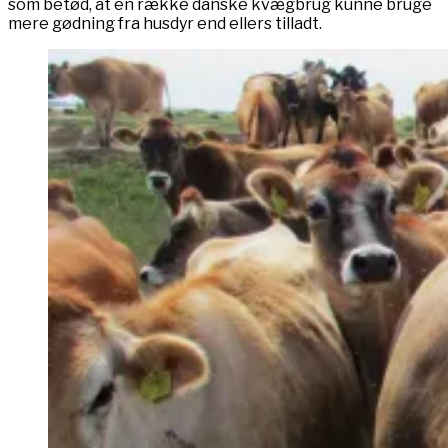
som betød, at en række danske kvægbrug kunne bruge
mere gødning fra husdyr end ellers tilladt.