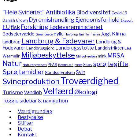
"Hele Svineriet"
Antibiotika
Biodiversitet
Covid-19
Dyremishandling
Ejendomsforhold
Danish Crown
Eksport
Forskning
Fødevareministeriet
EU
fisk
Jagt
Klima
gylle
Godsejervælde
Havbrug
Greenpeace
Ian Heilmann
Landbrug & Fødevarer
Landbrug &
landbrug
Fødevarer
Landbrugsstøtte
Landdistrikter
Landbrugsjord
Lea
Miljøbeskyttelse
MRSA
Wermelin
mink
Miljøstyrelsen
Natur
sprøjtegifte
PFAS
Skov
Naturstyrelsen
Rasmus Ejrnæs
Sprøjtemidler
Svin
Sundsstyrelsen
Troværdighed
Svineproduktion
Velfærd
Økologi
Turisme
Vandløb
Toggle sidebar & navigation
Værdigrundlag
Bestyrelse
Stifter
Debat
Kontakt