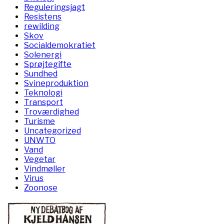
Reguleringsjagt
Resistens
rewilding
Skov
Socialdemokratiet
Solenergi
Sprøjtegifte
Sundhed
Svineproduktion
Teknologi
Transport
Troværdighed
Turisme
Uncategorized
UNWTO
Vand
Vegetar
Vindmøller
Virus
Zoonose