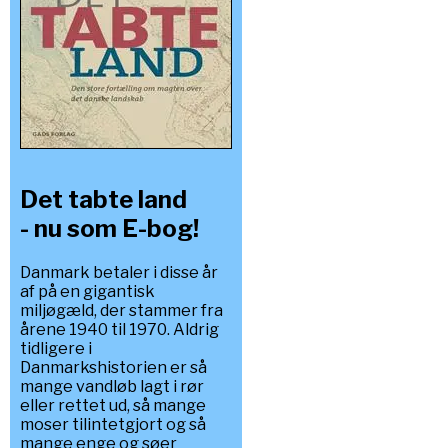
Det tabte land
- nu som E-bog!
Danmark betaler i disse år
af på en gigantisk
miljøgæld, der stammer fra
årene 1940 til 1970. Aldrig
tidligere i
Danmarkshistorien er så
mange vandløb lagt i rør
eller rettet ud, så mange
moser tilintetgjort og så
mange enge og søer