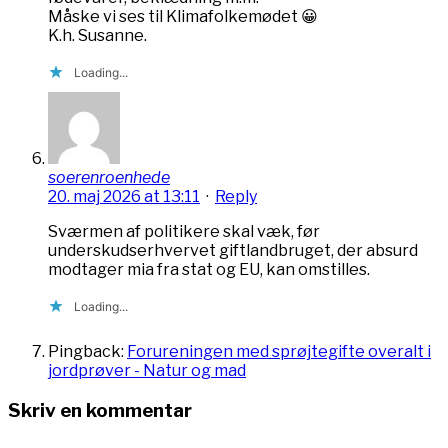
Måske vi ses til Klimafolkemødet 😀
K.h. Susanne.
Loading...
soerenroenhede
20. maj 2026 at 13:11
·
Reply
Sværmen af politikere skal væk, før
underskudserhvervet giftlandbruget, der absurd
modtager mia fra stat og EU, kan omstilles.
Loading...
Pingback:
Forureningen med sprøjtegifte overalt i
jordprøver - Natur og mad
Skriv en kommentar