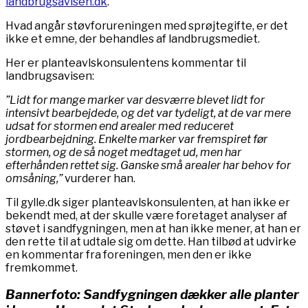
landbrugsavisen.dk
.
Hvad angår støvforureningen med sprøjtegifte, er det
ikke et emne, der behandles af landbrugsmediet.
Her er planteavlskonsulentens kommentar til
landbrugsavisen:
”Lidt for mange marker var desværre blevet lidt for
intensivt bearbejdede, og det var tydeligt, at de var mere
udsat for stormen end arealer med reduceret
jordbearbejdning. Enkelte marker var fremspiret før
stormen, og de så noget medtaget ud, men har
efterhånden rettet sig. Ganske små arealer har behov for
omsåning,”
vurderer han.
Til gylle.dk siger planteavlskonsulenten, at han ikke er
bekendt med, at der skulle være foretaget analyser af
støvet i sandfygningen, men at han ikke mener, at han er
den rette til at udtale sig om dette. Han tilbød at udvirke
en kommentar fra foreningen, men den er ikke
fremkommet.
Bannerfoto: Sandfygningen dækker alle planter