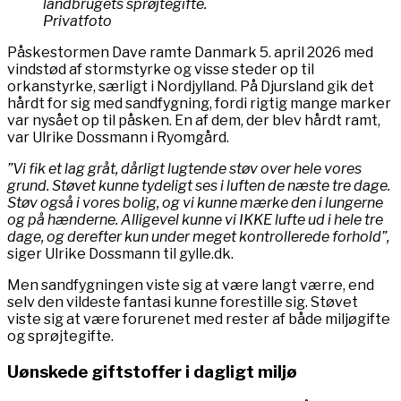
landbrugets sprøjtegifte.
Privatfoto
Påskestormen Dave ramte Danmark 5. april 2026 med
vindstød af stormstyrke og visse steder op til
orkanstyrke, særligt i Nordjylland. På Djursland gik det
hårdt for sig med sandfygning, fordi rigtig mange marker
var nysået op til påsken. En af dem, der blev hårdt ramt,
var Ulrike Dossmann i Ryomgård.
”Vi fik et lag gråt, dårligt lugtende støv over hele vores
grund. Støvet kunne tydeligt ses i luften de næste tre dage.
Støv også i vores bolig, og vi kunne mærke den i lungerne
og på hænderne. Alligevel kunne vi IKKE lufte ud i hele tre
dage, og derefter kun under meget kontrollerede forhold”,
siger Ulrike Dossmann til gylle.dk.
Men sandfygningen viste sig at være langt værre, end
selv den vildeste fantasi kunne forestille sig. Støvet
viste sig at være forurenet med rester af både miljøgifte
og sprøjtegifte.
Uønskede giftstoffer i dagligt miljø