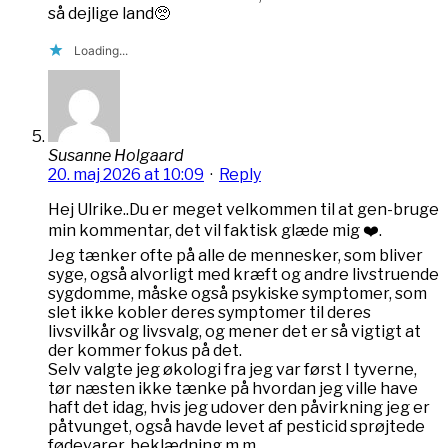
så dejlige land🥺
Loading...
Susanne Holgaard
20. maj 2026 at 10:09
·
Reply
Hej Ulrike..Du er meget velkommen til at gen-bruge
min kommentar, det vil faktisk glæde mig ❤️.
Jeg tænker ofte på alle de mennesker, som bliver
syge, også alvorligt med kræft og andre livstruende
sygdomme, måske også psykiske symptomer, som
slet ikke kobler deres symptomer til deres
livsvilkår og livsvalg, og mener det er så vigtigt at
der kommer fokus på det.
Selv valgte jeg økologi fra jeg var først I tyverne,
tør næsten ikke tænke på hvordan jeg ville have
haft det idag, hvis jeg udover den påvirkning jeg er
påtvunget, også havde levet af pesticid sprøjtede
fødevarer, beklædning m.m.