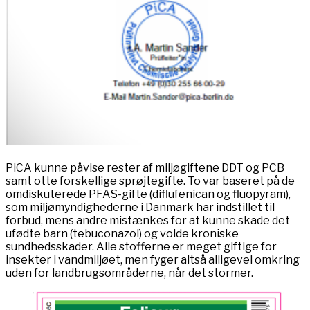
PiCA kunne påvise rester af miljøgiftene DDT og PCB
samt otte forskellige sprøjtegifte. To var baseret på de
omdiskuterede PFAS-gifte (diflufenican og fluopyram),
som miljømyndighederne i Danmark har indstillet til
forbud, mens andre mistænkes for at kunne skade det
ufødte barn (tebuconazol) og volde kroniske
sundhedsskader. Alle stofferne er meget giftige for
insekter i vandmiljøet, men fyger altså alligevel omkring
uden for landbrugsområderne, når det stormer.