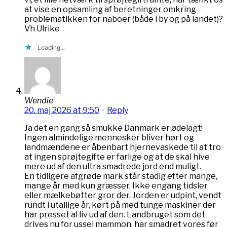
at vise en opsamling af beretninger omkring
problematikken for naboer (både i by og på landet)?
Vh Ulrike
Loading...
Wendie
20. maj 2026 at 9:50
·
Reply
Ja det en gang så smukke Danmark er ødelagt!
Ingen almindelige mennesker bliver hørt og
landmændene er åbenbart hjernevaskede til at tro
at ingen sprøjtegifte er farlige og at de skal hive
mere ud af den ultra smadrede jord end muligt.
En tidligere afgrøde mark står stadig efter mange,
mange år med kun græsser. Ikke engang tidsler
eller mælkebøtter gror der. Jorden er udpint, vendt
rundt i utallige år, kørt på med tunge maskiner der
har presset al liv ud af den. Landbruget som det
drives nu for ussel mammon, har smadret vores før