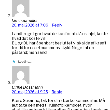
kim houmøller
20. maj 2026 at 7:06
·
Reply
Landbruget gør hvad de kan for at slå os ihjel, koste
hvad det koste vil!
BL og DL har åbenbart besluttet vi skal dø af kræft
før tid for ussel mammons skyld. Noget af en
påstand; men sand!
Loading...
Ulrike Dossmann
20. maj 2026 at 9:25
·
Reply
Kære Susanne, tak for din stærke kommentar. Må
jeg tage den med til Klimafolkemødet, hvor
vi, et lille netværk til sprøjtegiftramte, har tænkt os