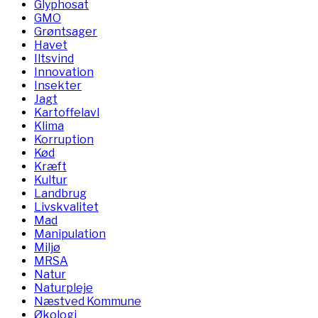
Glyphosat
GMO
Grøntsager
Havet
Iltsvind
Innovation
Insekter
Jagt
Kartoffelavl
Klima
Korruption
Kød
Kræft
Kultur
Landbrug
Livskvalitet
Mad
Manipulation
Miljø
MRSA
Natur
Naturpleje
Næstved Kommune
Økologi