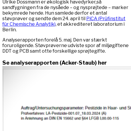
Ulrike Dossmann er økologisk havedyrker,så
sandfygningen fra de nysåede – og nysprøjtede – marker
bekymrede hende. Hun samlede derfor et antal
støvprøver og sendte dem 24. april til
PiCA (Prüfinstitut
für Chemische Analytik)
, et akkrediteret laboratorium i
Berlin.
Analyserapporten forelå 5. maj. Den var stærkt
foruroligende. Støvprøverne udviste spor af miljøgiftene
DDT og PCB samt otte forskellige sprøjtegifte.
Se analyserapporten (Acker-Staub) her