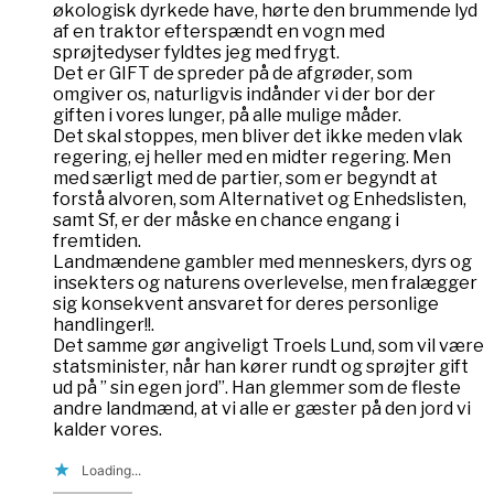
økologisk dyrkede have, hørte den brummende lyd
af en traktor efterspændt en vogn med
sprøjtedyser fyldtes jeg med frygt.
Det er GIFT de spreder på de afgrøder, som
omgiver os, naturligvis indånder vi der bor der
giften i vores lunger, på alle mulige måder.
Det skal stoppes, men bliver det ikke meden vlak
regering, ej heller med en midter regering. Men
med særligt med de partier, som er begyndt at
forstå alvoren, som Alternativet og Enhedslisten,
samt Sf, er der måske en chance engang i
fremtiden.
Landmændene gambler med menneskers, dyrs og
insekters og naturens overlevelse, men fralægger
sig konsekvent ansvaret for deres personlige
handlinger!!.
Det samme gør angiveligt Troels Lund, som vil være
statsminister, når han kører rundt og sprøjter gift
ud på ” sin egen jord”. Han glemmer som de fleste
andre landmænd, at vi alle er gæster på den jord vi
kalder vores.
Loading...