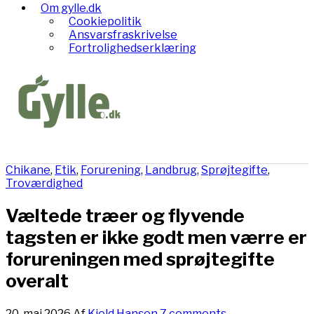
Om gylle.dk
Cookiepolitik
Ansvarsfraskrivelse
Fortrolighedserklæring
Chikane
,
Etik
,
Forurening
,
Landbrug
,
Sprøjtegifte
,
Troværdighed
Væltede træer og flyvende
tagsten er ikke godt men værre er
forureningen med sprøjtegifte
overalt
20. maj 2026
Af
Kjeld Hansen
7 comments