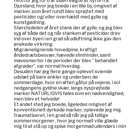
hvorfor jeg for 6 år siden valgte at flytte fra
Djursland, hvor jeg boede i en lille by, omgivet af
marker, som året rundt blev sprøjtet med
pesticider og/ eller overhældt med gylle og
kunstgødning.
Størstedelen af året stank der af gylle, og jeg blev
syg af både det og når stanken af pesticider drev
ind over byen i en grad så udluftning ikke gav den
ønskede virkning.
Migrænelignende hovedpine, kraftigt
åndedrætsbesvær, hævede slimhinder, samt
mavesmerter i de perioder der blev ” behandlet
afgrøder”, var normal hverdag.
Desuden har jeg flere gange oplevet sviende
udslæt på bare ankler og underben, de
sommerdage, hvor en aften gåtur på vejene, i sol
nedgangens gyldne skær, langs nysprøjtede
marker NATURLIGVIS føles som en nødvendighed,
men blev et helvede!
Et andet sted jeg boede, ligeledes omgivet af
konventionelt dyrkede marker, oplevede jeg mig
traumatiseret, i en grad så når jeg på tidlige
sommermorgener , hvor jeg normalt ville glæde
mig til at stå op og spise morgenmad udendørs i min