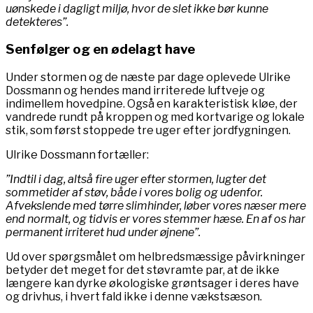
uønskede i dagligt miljø, hvor de slet ikke bør kunne
detekteres”.
Senfølger og en ødelagt have
Under stormen og de næste par dage oplevede Ulrike
Dossmann og hendes mand irriterede luftveje og
indimellem hovedpine. Også en karakteristisk kløe, der
vandrede rundt på kroppen og med kortvarige og lokale
stik, som først stoppede tre uger efter jordfygningen.
Ulrike Dossmann fortæller:
”Indtil i dag, altså fire uger efter stormen, lugter det
sommetider af støv, både i vores bolig og udenfor.
Afvekslende med tørre slimhinder, løber vores næser mere
end normalt, og tidvis er vores stemmer hæse. En af os har
permanent irriteret hud under øjnene”.
Ud over spørgsmålet om helbredsmæssige påvirkninger
betyder det meget for det støvramte par, at de ikke
længere kan dyrke økologiske grøntsager i deres have
og drivhus, i hvert fald ikke i denne vækstsæson.