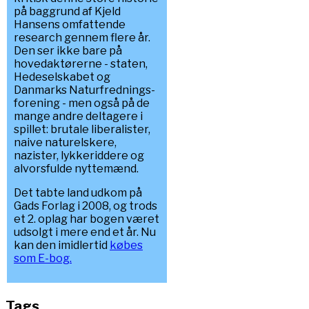
på baggrund af Kjeld
Hansens omfattende
research gennem flere år.
Den ser ikke bare på
hovedaktørerne - staten,
Hedeselskabet og
Danmarks Naturfrednings-
forening - men også på de
mange andre deltagere i
spillet: brutale liberalister,
naive naturelskere,
nazister, lykkeriddere og
alvorsfulde nyttemænd.
Det tabte land udkom på
Gads Forlag i 2008, og trods
et 2. oplag har bogen været
udsolgt i mere end et år. Nu
kan den imidlertid
købes
som E-bog.
Tags