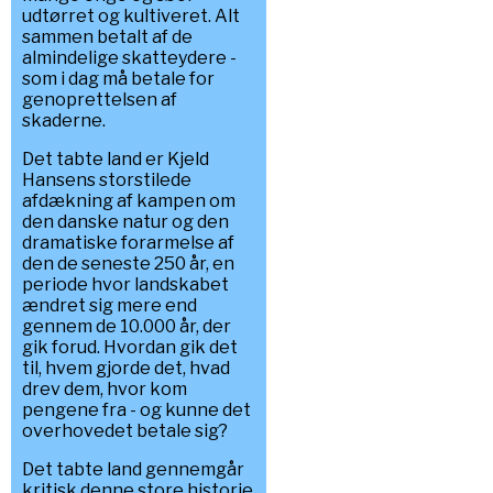
udtørret og kultiveret. Alt
sammen betalt af de
almindelige skatteydere -
som i dag må betale for
genoprettelsen af
skaderne.
Det tabte land er Kjeld
Hansens storstilede
afdækning af kampen om
den danske natur og den
dramatiske forarmelse af
den de seneste 250 år, en
periode hvor landskabet
ændret sig mere end
gennem de 10.000 år, der
gik forud. Hvordan gik det
til, hvem gjorde det, hvad
drev dem, hvor kom
pengene fra - og kunne det
overhovedet betale sig?
Det tabte land gennemgår
kritisk denne store historie