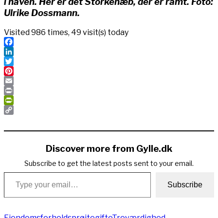
i haven. Her er det Storkenæb, der er ramt. Foto:
Ulrike Dossmann.
Visited 986 times, 49 visit(s) today
Facebook
LinkedIn
Twitter
Pinterest
Email
Print
PrintFriendly
Copy
Link
Discover more from Gylle.dk
Subscribe to get the latest posts sent to your email.
Type your email…
Subscribe
Ejendomsforhold
sprøjtegifte
Troværdighed