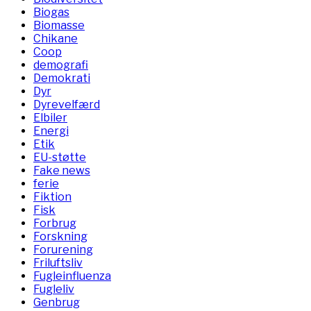
Biogas
Biomasse
Chikane
Coop
demografi
Demokrati
Dyr
Dyrevelfærd
Elbiler
Energi
Etik
EU-støtte
Fake news
ferie
Fiktion
Fisk
Forbrug
Forskning
Forurening
Friluftsliv
Fugleinfluenza
Fugleliv
Genbrug