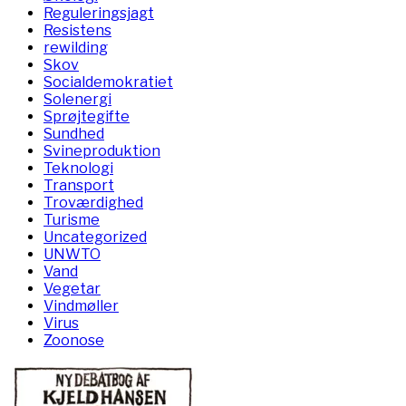
Reguleringsjagt
Resistens
rewilding
Skov
Socialdemokratiet
Solenergi
Sprøjtegifte
Sundhed
Svineproduktion
Teknologi
Transport
Troværdighed
Turisme
Uncategorized
UNWTO
Vand
Vegetar
Vindmøller
Virus
Zoonose