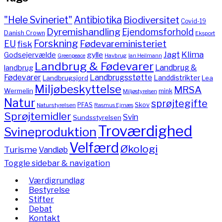
"Hele Svineriet"
Antibiotika
Biodiversitet
Covid-19
Dyremishandling
Ejendomsforhold
Danish Crown
Eksport
Forskning
Fødevareministeriet
EU
fisk
Jagt
Klima
gylle
Godsejervælde
Havbrug
Greenpeace
Ian Heilmann
Landbrug & Fødevarer
Landbrug &
landbrug
Fødevarer
Landbrugsstøtte
Landdistrikter
Landbrugsjord
Lea
Miljøbeskyttelse
MRSA
Wermelin
mink
Miljøstyrelsen
Natur
sprøjtegifte
PFAS
Skov
Naturstyrelsen
Rasmus Ejrnæs
Sprøjtemidler
Svin
Sundsstyrelsen
Troværdighed
Svineproduktion
Velfærd
Økologi
Turisme
Vandløb
Toggle sidebar & navigation
Værdigrundlag
Bestyrelse
Stifter
Debat
Kontakt