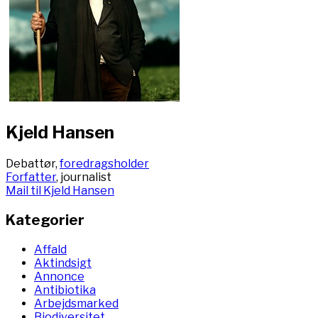
Kjeld Hansen
Debattør,
foredragsholder
Forfatter
, journalist
Mail til Kjeld Hansen
Kategorier
Affald
Aktindsigt
Annonce
Antibiotika
Arbejdsmarked
Biodiversitet